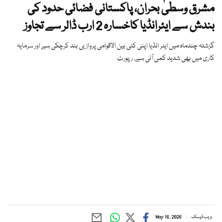
مشرق وسطیٰ بحران، پاکستانی فضائی حدود کی
بندش سے ایئرانڈیا کاخسارہ 2 ارب ڈالر سے تجاوز
گزشتہ چندماہ میں ایئر انڈیا اپنی کئی بین الاقوامی پروازیں بند کرچکی ہے اور سرمایہ
کاری میں بھی شدید کمی آئی ہے، رپورٹ
ویب ڈیسک
May 16, 2026