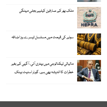
ملک بھر کے صارفین کیلیے بجلی مہنگی
سونے کی قیمت میں مسلسل تیسرے روز اضافہ
مالیاتی ٹیکنالوجی میں بہتری آئی، آگہی کے بغیر
خطرات کا اندیشہ بھی ہے، گورنر اسٹیٹ بینک