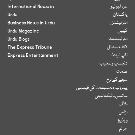
غزہ لہو لہو
International News in
پاکستان
Urdu
انٹر نیشنل
Business News in Urdu
کھیل
Urdu Magazine
انٹرٹینمنٹ
Urdu Blogs
لائف اسٹائل
The Express Tribune
ٹاپ ٹرینڈ
Express Entertainment
دلچسپ و عجیب
صحت
سونے کے نرخ
پیٹرولیم مصنوعات کی قیمتیں
سائنس و ٹیکنالوجی
بلاگ
بزنس
ویڈیوز
جرائم