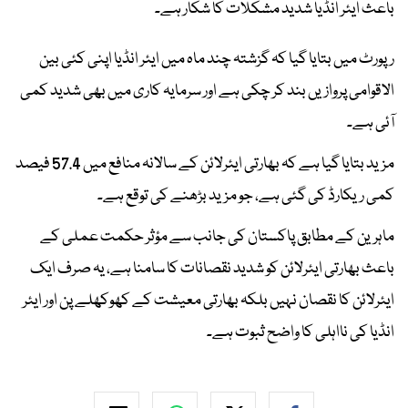
باعث ایئر انڈیا شدید مشکلات کا شکار ہے۔
رپورٹ میں بتایا گیا کہ گزشتہ چند ماہ میں ایئر انڈیا اپنی کئی بین
الاقوامی پروازیں بند کر چکی ہے اور سرمایہ کاری میں بھی شدید کمی
آئی ہے۔
مزید بتایا گیا ہے کہ بھارتی ایئرلائن کے سالانہ منافع میں 57.4 فیصد
کمی ریکارڈ کی گئی ہے، جو مزید بڑھنے کی توقع ہے۔
ماہرین کے مطابق پاکستان کی جانب سے مؤثر حکمت عملی کے
باعث بھارتی ایئرلائن کو شدید نقصانات کا سامنا ہے، یہ صرف ایک
ایئرلائن کا نقصان نہیں بلکہ بھارتی معیشت کے کھوکھلے پن اور ایئر
انڈیا کی نااہلی کا واضح ثبوت ہے۔