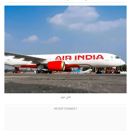
فائل: فوٹو