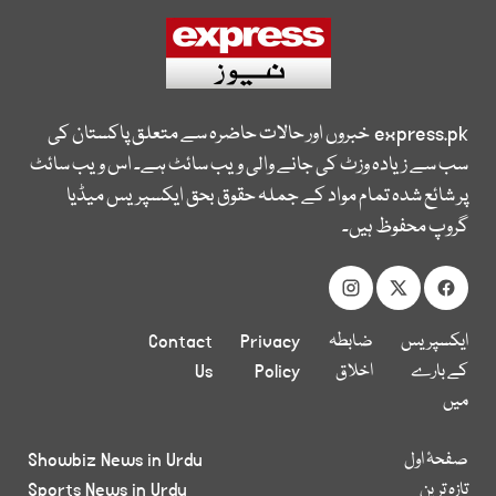
express.pk
خبروں اور حالات حاضرہ سے متعلق پاکستان کی
سب سے زیادہ وزٹ کی جانے والی ویب سائٹ ہے۔ اس ویب سائٹ
پر شائع شدہ تمام مواد کے جملہ حقوق بحق ایکسپریس میڈیا
گروپ محفوظ ہیں۔
ایکسپریس
ضابطہ
Privacy
Contact
کے بارے
اخلاق
Policy
Us
میں
صفحۂ اول
Showbiz News in Urdu
تازہ ترین
Sports News in Urdu