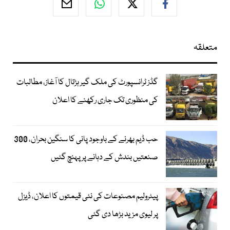
متعلقہ
گڈز ٹرانسپورٹ کی ملک گیر ہڑتال کا آغاز، مطالبات
کی منظوری تک جاری رکھنے کا اعلان
حب ڈیم بھرنے کے باوجود پانی کا سنگین بحران، 300
صنعتیں بندش کے دہانے پر پہنچ گئیں
پیٹرولیم مصنوعات کی نئی قیمتوں کا اعلان، ڈیزل
پر لیوی مزید بڑھا دی گئی