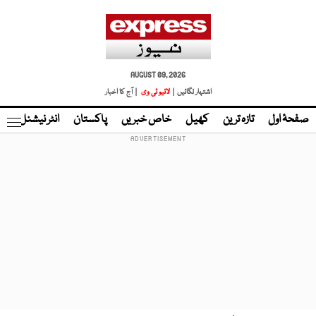
AUGUST 09, 2026
اشتہار لگائیں |
لائیو ٹی وی
| آج کا اخبار
صفحۂ اول
تازہ ترین
کھیل
خاص خبریں
پاکستان
انٹر نیشنل
ٹا