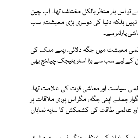
و اس بار منظر بالکل مختلف تھا۔ اب چین
ک نہیں بلکہ دنیا کی دوسری بڑی معیشت، سب
شی پارٹنر ہے۔
لمی معیشت میں جگہ دلائی، اپنے ملک کی
گٹن کے لیے سب سے بڑا اسٹریٹیجک چیلنج بھی
المی سیاست اور معاشی قوت کی علامت تھا۔
گوار جملے اپنی جگہ، مگر اس پوری ملاقات پر
گ اور عالمی طاقت کی کشمکش کا سایہ نمایاں