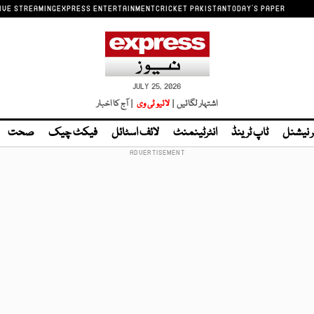
IVE STREAMING
EXPRESS ENTERTAINMENT
CRICKET PAKISTAN
TODAY'S PAPER
JULY 25, 2026
اشتہار لگائیں |
لائیو ٹی وی
| آج کا اخبار
ر نیشنل
ٹاپ ٹرینڈ
انٹرٹینمنٹ
لائف اسٹائل
فیکٹ چیک
صحت