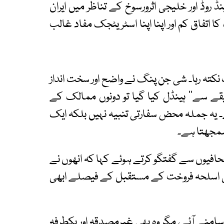
 روڈ اور خلیجی اثرورسوخ کے تناظر میں ایران
ک کا اتفاق کم اور اپنا اپنا اسٹریٹجک مفاد غالب
کتہ رہا۔ شی جن پنگ نے واضح اور سخت انداز
قے سے‘‘ ہینڈل کیا گیا تو دونوں ممالک کے
 ہے۔ یہ جملہ محض سفارتی تنبیہ نہیں بلکہ ایک
سمجھتا ہے۔
 صدر ٹرمپ نے Air Force One پر صحافیوں سے گفتگو کرتے ہوئے کہا کہ انھوں نے
یکی اسلحہ فروخت کے مستقبل کے فیصلے ابھی
امنے آئے، مگر وہ بھی غیرمصدقہ اور یکطرفہ