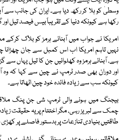
یہ دورہ ایک ایسے وقت میں ہوا جب امریکا اور اس
وسطیٰ کو ہلا کر رکھ دیا ہے۔ ایران کی جانب سے آ
رکھا ہے کیونکہ دنیا کے تقریباً بیس فیصد تیل ا
امریکا نے جواب میں آبنائے ہرمز کو بلاک کرکے معا
نہیں تاہم امریکا اب اس کمبل سے جان چھڑانا چاہ
ہے، آبنائے ہرمز وہ کھلوائیں جن کا تیل یہاں سے 
اور دوران بھی صدر ٹرمپ نے چین سے کہا کہ وہ آب
کیونکہ سب سے زیادہ فائدہ خود چین اٹھاتا ہے۔
بیجنگ میں ہونے والی ٹرمپ شی جن پنگ ملاقات 
چمک سے لبریز رہی، مگر اختتام پر یہ حقیقت زیادہ ن
طاقتیں بنیادی تنازعات پر بدستور فاصلے پر کھڑی ہ
ملاقاتیں ہوئیں، وعدے سنائے گئے، اشارے دیے 