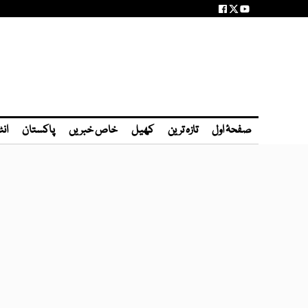
صفحۂ اول
تازہ ترین
کھیل
خاص خبریں
پاکستان
انٹ