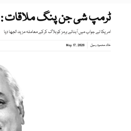
ٹرمپ شی جن پنگ ملاقات : دو
امریکا نے جواب میں آبنائے ہرمز کو بلاک کرکے معاملہ مزید الجھا دیا
خالد محمود رسول
May 17, 2026