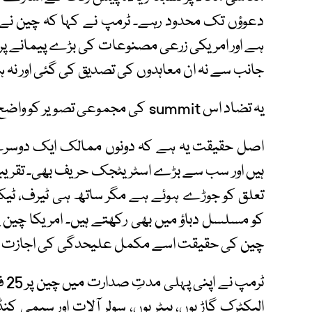
ہے اور امریکی زرعی مصنوعات کی بڑے پیمانے پر 
جانب سے نہ ان معاہدوں کی تصدیق کی گئی اور نہ ہ
یہ تضاد اس summit کی مجموعی تصویر کو واضح کرتا ہے: اعلان زیادہ، تصدیق کم۔
اصل حقیقت یہ ہے کہ دونوں ممالک ایک دوسر
ہیں اور سب سے بڑے اسٹریٹجک حریف بھی۔ تقریباً 
تعلق کو جوڑے ہوئے ہے مگر ساتھ ہی ٹیرف، ٹیکن
کو مسلسل دباؤ میں بھی رکھتے ہیں۔ امریکا چین پ
چین کی حقیقت اسے مکمل علیحدگی کی اجازت نہ
ٹرم
الیکٹرک گاڑیوں، بیٹریوں، سولر آلات اور سیمی ک