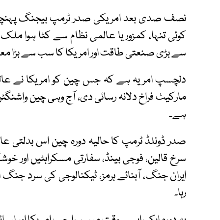
نصف صدی بعد امریکی صدر ٹرمپ بیجنگ پہنچے ت
کوئی تنہا، کمزور یا عالمی نظام سے کٹا ہوا مل
سے بڑی صنعتی طاقت اور امریکا کا سب سے بڑا معا
دلچسپ امر یہ ہے کہ جس چین کو امریکا نے عا
مارکیٹ فراخ دلانہ رسائی دی، آج وہی چین واشن
ہے۔
صدر ڈونلڈ ٹرمپ کا حالیہ دورہ چین اس بدلتی ع
سرخ قالین، فوجی بینڈ، سفارتی مسکراہٹیں اور خوش
ایران جنگ، آبنائے ہرمز، ٹیکنالوجی کی سرد جن
رہا۔