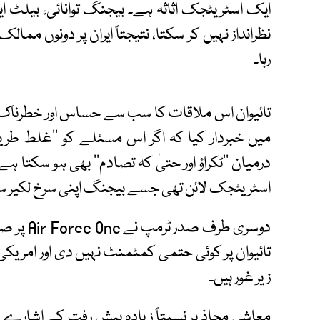
ایک اسٹریٹجک اثاثہ ہے۔ بیجنگ توانائی، بیلٹ اینڈ
نظرانداز نہیں کر سکتا، نتیجتاً ایران پر دونوں ممال
رہا۔
تائیوان اس ملاقات کا سب سے حساس اور خطرناک ن
میں خبردار کیا کہ اگر اس مسئلے کو ’’غلط طری
درمیان ’’ٹکراؤ اور حتیٰ کہ تصادم‘‘ بھی ہو سکتا
اسٹریٹجک لائن تھی جسے بیجنگ اپنی سرخ لکیر 
دوسری طرف
تائیوان پر کوئی حتمی کمٹمنٹ نہیں دی اور امر
زیر غور ہیں۔
معاشی محاذ پر نسبتاً زیادہ پیش رفت کے اشارے س