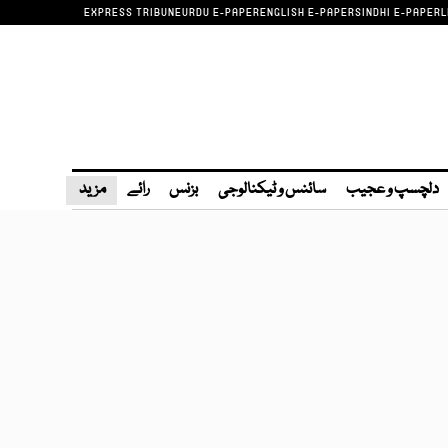
EXPRESS TRIBUNE
URDU E-PAPER
ENGLISH E-PAPER
SINDHI E-PAPER
L
دلچسپ و عجیب
سائنس و ٹیکنالوجی
بزنس
رائے
مزید