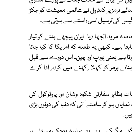
رائیل کی ایران کے خلاف جنگ نے پورے مشرقِ
بنائے ہرمز پر کنٹرول نے عالمی معیشت کو جکڑ
ور گیس کی ترسیل اسی راستے سے ہوتی ہے۔
ملہ مزید الجھا دیا۔ ایران پیچھے ہٹنے کو تیار
تا ہے۔ کبھی یہ طعنہ کہ امریکا کا کیا جاتا
گزرتا ہے یعنی یورپ اور چین۔ اس دورے سے قبل
نائے ہرمز کو کھلا رکھنے میں کردار ادا کرے
بظاہر سفارتی شکوہ وشان اور پروٹوکول کی
مایاں ہو کر سامنے آئی کہ دنیا کی دونوں بڑی
یں۔
گئے مگر کسی بھی بڑے اسٹریٹجک مسئلے پر