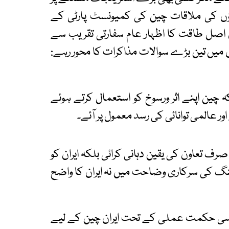
ؤں کی ملاقات چین کی کمیونسٹ پارٹی کے
ں اصل طاقت کا اظہار عام سفارتی تقریب سے
وں میں تین بڑے سوالات مذاکرات کا محور رہے:
چین اپنے اثر ورسوخ کو استعمال کرتے ہوئے
ے اور عالمی توانائی کی رسد معمول پر آئے۔
صرف تعاون کی یقین دہانی کرائی بلکہ ایران کو
جنگ کی سرکاری وضاحت میں نہ ایران کا واضح
سی حکمت عملی کے تحت ایران چین کے لیے