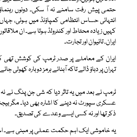
حتمی پیش رفت سامنے نہ آ سکی۔ دونوں رہنما
انتہائی حساس انتظامی کمپاؤنڈ میں ہوئی، جہا
کہیں زیادہ محتاط اور کنٹرولڈ ہوتا ہے۔ ان ملاقات
ایران، تائیوان اور تجارت۔
ایران کے معاملے پر صدر ٹرمپ کی کوشش تھی کہ 
تہران پر دباؤ ڈالے تاکہ آبنائے ہرمز دوبارہ کھولی جائ
ٹرمپ نے بعد میں یہ تاثر دیا کہ شی جن پنگ نے نہ 
عسکری سپورٹ نہ دینے کا اشارہ بھی دیا۔ مگر بی
ذکر تھا اور نہ کسی ایسے وعدے کی تصدیق۔
یہ خاموشی ایک اہم حکمت عملی پر مبنی ہے۔ ا