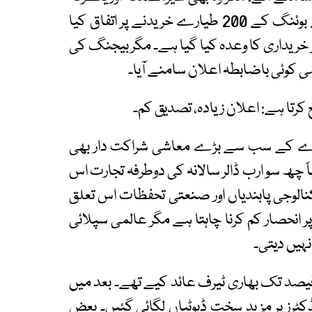
دعوؤں تک محدود رہے۔ ٹرمپ نے کہا کہ چین نے بوئنگ کے 200 طیارے خریدنے پر اتفاق کیا
خریداری کا وعدہ کیا گیا ہے۔ مگر بیجنگ کی
ی کوئی باضابطہ اعلان سامنے آیا۔
ے کے سب سے بڑے معاشی شراکت دار بھی
چھ سو ارب ڈالر سالانہ کی دوطرفہ تجارت اس
الوجی پابندیاں اور صنعتی تحفظات اس تعلق
ر انحصار کم کرنا چاہتا ہے مگر عالمی سپلائی
یں دیتی۔
پ نے اپنی پہلی مدتِ صدارت میں چین پر 25 فیصد تک بھاری ٹیرف عائد کیے تھے۔ بعد میں
نڈکٹرز پر مزید سخت ڈیوٹیاں لگائی گئیں۔ بعض