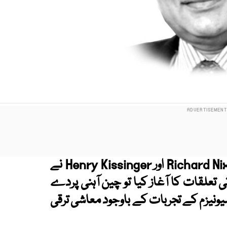
وقت وقت کی بات ہے…1972میں جب Richard Nixon اور Henry Kissinger نے
لقات کا آغاز کیا تو چین آہنی پردے
نیزم کے تجربات کے باوجود معاشی ترقی