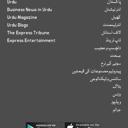
پاکستان
Urdu
انٹر نیشنل
Business News in Urdu
کھیل
Urdu Magazine
انٹرٹینمنٹ
Urdu Blogs
لائف اسٹائل
The Express Tribune
ٹاپ ٹرینڈ
Express Entertainment
دلچسپ و عجیب
صحت
سونے کے نرخ
پیٹرولیم مصنوعات کی قیمتیں
سائنس و ٹیکنالوجی
بلاگ
بزنس
ویڈیوز
جرائم