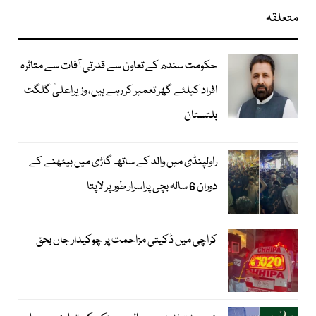
متعلقہ
حکومت سندھ کے تعاون سے قدرتی آفات سے متاثرہ
افراد کیلئے گھر تعمیر کر رہے ہیں، وزیراعلیٰ گلگت
بلتستان
راولپنڈی میں والد کے ساتھ گاڑی میں بیٹھنے کے
دوران 6 سالہ بچی پراسرار طور پر لاپتا
کراچی میں ڈکیتی مزاحمت پر چوکیدار جاں بحق