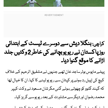
بنگلا دیش سے دوسرے ٹیسٹ کے ابتدائی
کراچی:
روز پاکستان نے ریویو بچانے کی خاطر 2 وکٹیں جلد
اڑانے کا موقع گنوا دیا۔
پہلے مایوس بولر ساجد خان تھے جنہوں نے مشفیق الرحیم کے خلاف
کیچ کی اپیل رد ہونے پر کپتان سے ریویو لینے کا کہا، ان کا خیال تھا
کہ گیند گلوو کو چھوتے ہوئے گئی مگر شان مسعود نے وکٹ کیپر
محمد رضوان اور دیگر سے مشاورت کے بعد ریویو سے گریز کیا۔