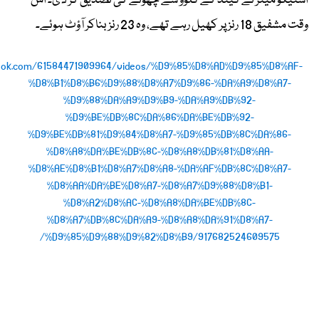
اسنیکو میٹر نے گیند کے گلوو سے چھونے کی تصدیق کر دی۔ اس
وقت مشفیق 18 رنز پر کھیل رہے تھے، وہ 23 رنز بناکر آؤٹ ہوئے۔
ook.com/61584471909964/videos/%D9%85%D8%AD%D9%85%D8%AF-
%D8%B1%D8%B6%D9%88%D8%A7%D9%86-%DA%A9%D8%A7-
%D9%88%DA%A9%D9%B9-%DA%A9%DB%92-
%D9%BE%DB%8C%DA%86%DA%BE%DB%92-
%D9%BE%DB%81%D9%84%D8%A7-%D9%85%DB%8C%DA%86-
%D8%A8%DA%BE%DB%8C-%D8%A8%DB%81%D8%AA-
%D8%AE%D8%B1%D8%A7%D8%A8-%DA%AF%DB%8C%D8%A7-
%D8%AA%DA%BE%D8%A7-%D8%A7%D9%88%D8%B1-
%D8%A2%D8%AC-%D8%A8%DA%BE%DB%8C-
%D8%A7%DB%8C%DA%A9-%D8%A8%DA%91%D8%A7-
%D9%85%D9%88%D9%82%D8%B9/917682524609575/