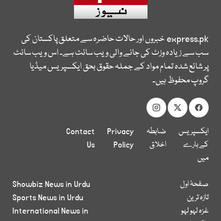
express.pk
خبروں اور حالات حاضرہ سے متعلق پاکستان کی
سب سے زیادہ وزٹ کی جانے والی ویب سائٹ ہے۔ اس ویب سائٹ
پر شائع شدہ تمام مواد کے جملہ حقوق بحق ایکسپریس میڈیا
گروپ محفوظ ہیں۔
ایکسپریس
ضابطہ
Privacy
Contact
کے بارے
اخلاق
Policy
Us
میں
صفحۂ اول
Showbiz News in Urdu
تازہ ترین
Sports News in Urdu
غزہ لہو لہو
International News in