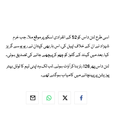
اسی طرح لٹن داس کو 52 کے انفرادی اسکور پر موقع ملا، جب خرم
شہزاد نے ان کے خلاف اپیل کی، اس بار بھی کپتان نے ریویو سے گریز
کیا، بعد میں گیند کے گلوز کو چھو کر پیچھے جانے کی تصدیق ہوئی۔
لٹن داس پھر 126 رنز بناکر آؤٹ ہوئے، تب تک وہ اپنی ٹیم کا ٹوٹل بہتر
پوزیشن پر پہنچانے میں کامیاب ہوگئے تھے۔