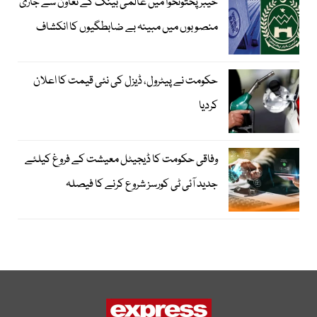
خیبرپختونخوا میں عالمی بینک کے تعاون سے جاری
منصوبوں میں مبینہ بے ضابطگیوں کا انکشاف
حکومت نے پیٹرول، ڈیزل کی نئی قیمت کا اعلان
کردیا
وفاقی حکومت کا ڈیجیٹل معیشت کے فروغ کیلئے
جدید آئی ٹی کورسز شروع کرنے کا فیصلہ