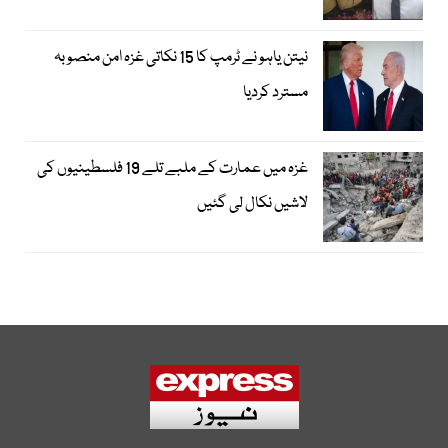
نیتن یاہو نے ٹرمپ کا 15 نکاتی غزہ امن منصوبہ
مسترد کردیا
غزہ میں عمارت کے ملبے تلے 19 فلسطینیوں کی
لاشیں نکال لی گئیں