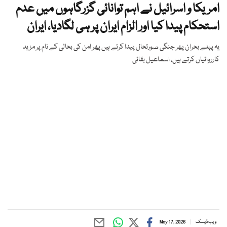
امریکا و اسرائیل نے اہم توانائی گزرگاہوں میں عدم
استحکام پیدا کیا اور الزام ایران پر ہی لگادیا، ایران
یہ پہلے بحران پھر جنگی صورتحال پیدا کرتے ہیں پھر امن کی بحالی کے نام پر مزید
کارروائیاں کرتے ہیں، اسماعیل بقائی
ویب ڈیسک
May 17, 2026