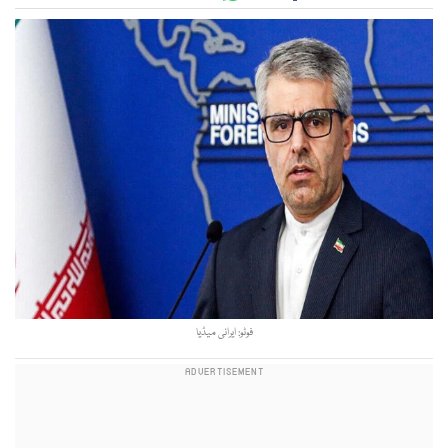
فوٹو: ایرانی میڈیا