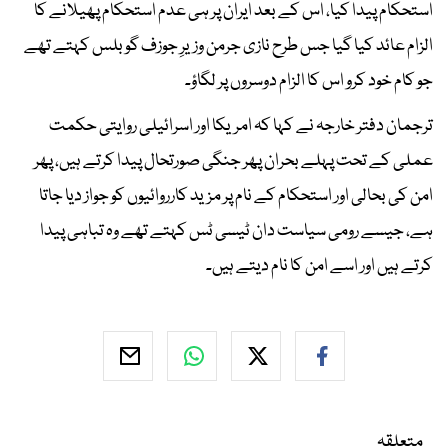
استحکام پیدا کیا، اس کے بعد ایران پر ہی عدم استحکام پھیلانے کا
الزام عائد کیا گیا جس طرح نازی جرمن وزیرِ جوزف گوبلس کہتے تھے
جو کام خود کرو اس کا الزام دوسروں پر لگاؤ۔
ترجمان دفتر خارجہ نے کہا کہ امریکا اور اسرائیلی روایتی حکمت
عملی کے تحت پہلے بحران پھر جنگی صورتحال پیدا کرتے ہیں، پھر
امن کی بحالی اور استحکام کے نام پر مزید کارروائیوں کو جواز دیا جاتا
ہے، جیسے رومی سیاست دان ٹیسی ٹس کہتے تھے وہ تباہی پیدا
کرتے ہیں اور اسے امن کا نام دیتے ہیں۔
متعلقہ