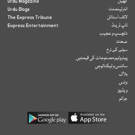
کھیل
Urdu Magazine
انٹرٹینمنٹ
Urdu Blogs
لائف اسٹائل
The Express Tribune
ٹاپ ٹرینڈ
Express Entertainment
دلچسپ و عجیب
صحت
سونے کے نرخ
پیٹرولیم مصنوعات کی قیمتیں
سائنس و ٹیکنالوجی
بلاگ
بزنس
ویڈیوز
جرائم