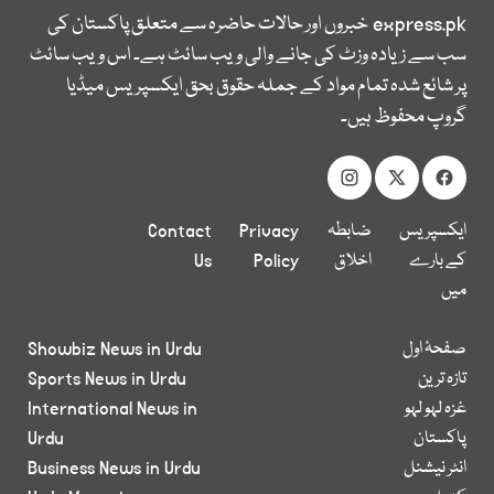
express.pk
خبروں اور حالات حاضرہ سے متعلق پاکستان کی
سب سے زیادہ وزٹ کی جانے والی ویب سائٹ ہے۔ اس ویب سائٹ
پر شائع شدہ تمام مواد کے جملہ حقوق بحق ایکسپریس میڈیا
گروپ محفوظ ہیں۔
ایکسپریس
ضابطہ
Privacy
Contact
کے بارے
اخلاق
Policy
Us
میں
صفحۂ اول
Showbiz News in Urdu
تازہ ترین
Sports News in Urdu
غزہ لہو لہو
International News in
پاکستان
Urdu
انٹر نیشنل
Business News in Urdu