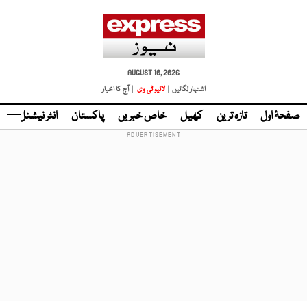
AUGUST 10, 2026
اشتہار لگائیں |
لائیو ٹی وی
| آج کا اخبار
صفحۂ اول
تازہ ترین
کھیل
خاص خبریں
پاکستان
انٹر نیشنل
ٹا