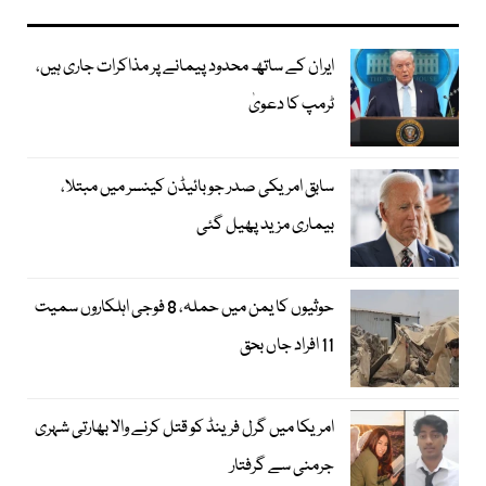
ایران کے ساتھ محدود پیمانے پر مذاکرات جاری ہیں،
ٹرمپ کا دعویٰ
سابق امریکی صدر جوبائیڈن کینسر میں مبتلا،
بیماری مزید پھیل گئی
حوثیوں کا یمن میں حملہ، 8 فوجی اہلکاروں سمیت
11 افراد جاں بحق
امریکا میں گرل فرینڈ کو قتل کرنے والا بھارتی شہری
جرمنی سے گرفتار