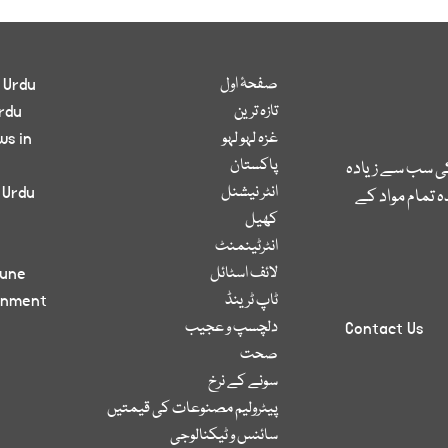
صفحۂ اول
 Urdu
تازہ ترین
rdu
غزہ لہو لہو
ws in
پاکستان
کی سب سے زیادہ
انٹر نیشنل
 Urdu
 تمام مواد کے
کھیل
انٹرٹینمنٹ
لائف اسٹائل
bune
ٹاپ ٹرینڈ
inment
دلچسپ و عجیب
Contact Us
صحت
سونے کے نرخ
پیٹرولیم مصنوعات کی قیمتیں
سائنس و ٹیکنالوجی