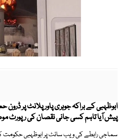
ابوظہبی کے براکہ جوہری پاور پلانٹ پر ڈرون 
پیش آیا تاہم کسی جانی نقصان کی رپورٹ مو
سماجی رابطے کی ویب سائٹ پر ابوظہبی حکومت کی 