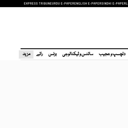
EXPRESS TRIBUNE
URDU E-PAPER
ENGLISH E-PAPER
SINDHI E-PAPER
L
دلچسپ و عجیب
سائنس و ٹیکنالوجی
بزنس
رائے
مزید