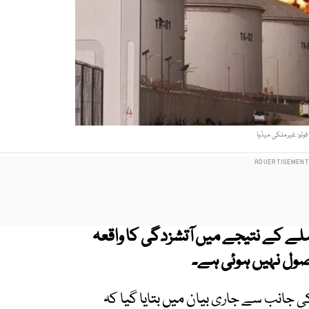
فوٹو: غیرملکی میڈیا
حملے کے نتیجے میں آتشزدگی کا واقعہ
صول نہیں ہوئی ہے۔
جانب سے جاری بیان میں بتایا گیا کہ