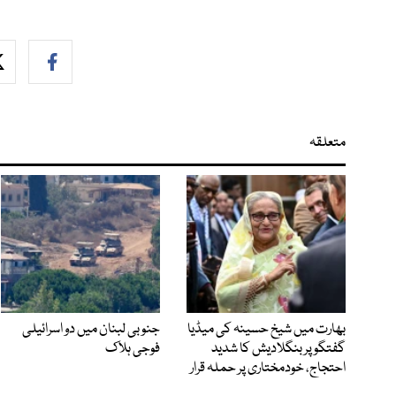
متعلقہ
بھارت میں شیخ حسینہ کی میڈیا
جنوبی لبنان میں دو اسرائیلی
گفتگو پر بنگلادیش کا شدید
فوجی ہلاک
احتجاج، خودمختاری پر حملہ قرار