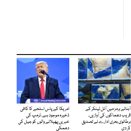
آبنائے ہرمز میں آئل ٹینکر کے
امریکا کے پاس اسلحے کا کافی
قریب دھماکوں کی آوازیں،
ذخیرہ موجود ہے، ٹرمپ کی
برطانوی بحری ادارے نے تصدیق
خبریں پھیلانے والوں کو جیل کی
کر دی
دھمکی