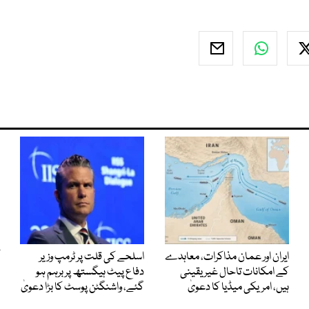
ایران اور عمان مذاکرات، معاہدے
اسلحے کی قلت پر ٹرمپ وزیر
کے امکانات تاحال غیر یقینی
دفاع پیٹ ہیگستھ پر برہم ہو
ہیں، امریکی میڈیا کا دعویٰ
گئے، واشنگٹن پوسٹ کا بڑا دعویٰ