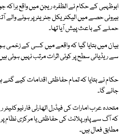
ابوظہبی کے حکام نے الظفرہ ریجن میں واقع براکہ ج
بیرونی حصے میں الیکٹریکل جنریٹر پر ہونے والے آتش
حملے کے باعث پیش آیا تھا۔
بیان میں بتایا گیا کہ واقعے میں کسی کے زخمی ہون
سے ریڈیائی سطح پر کوئی اثرات مرتب نہیں ہوئی ہیں
حکام نے بتایا کہ تمام حفاظتی اقدامات کیے گئے ہی
جائے گا۔
متحدہ عرب امارات کی فیڈرل اتھارٹی فار نیوکلیئر 
کہ آگ سے پاورپلانٹ کی حفاظتی یا مرکزی نظام پر کو
مطابق فعال ہیں۔