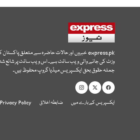
express.pk
خبروں اور حالات حاضرہ سے متعلق پاکستان 
وزٹ کی جانے والی ویب سائٹ ہے۔ اس ویب سائٹ پر شائع شدہ
جملہ حقوق بحق ایکسپریس میڈیا گروپ محفوظ ہیں۔
ایکسپریس کے بارے میں
ضابطہ اخلاق
Privacy Policy