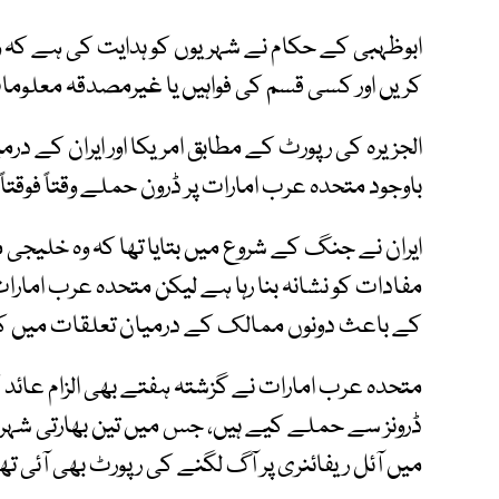
ابوظہبی کے حکام نے شہریوں کو ہدایت کی ہے کہ
کریں اور کسی قسم کی فواہیں یا غیرمصدقہ معلوما
باوجود متحدہ عرب امارات پر ڈرون حملے وقتاً فوقتاً
ایران نے جنگ کے شروع میں بتایا تھا کہ وہ خلیجی م
مفادات کو نشانہ بنا رہا ہے لیکن متحدہ عرب ام
کے باعث دونوں ممالک کے درمیان تعلقات میں کش
متحدہ عرب امارات نے گزشتہ ہفتے بھی الزام عائد کیا ت
ڈرونز سے حملے کیے ہیں، جس میں تین بھارتی شہری ز
میں آئل ریفائنری پر آگ لگنے کی رپورٹ بھی آئی تھ