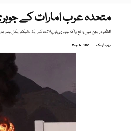
متحدہ عرب امارات کے جوہری 
الظفرہ ریجن میں واقع براکہ جوہری پاور پلانٹ کے ایک الیکٹریکل جنریٹر 
ویب ڈیسک
May 17, 2026