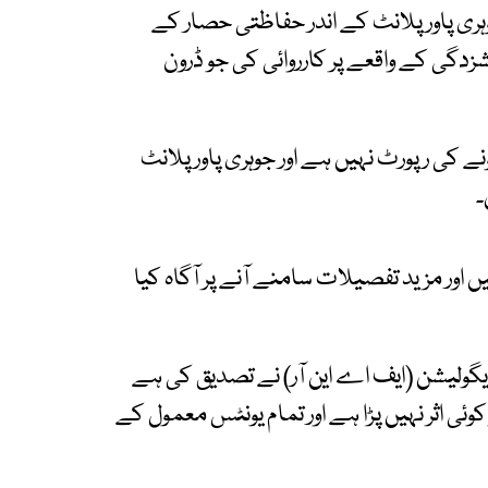
وہری پاور پلانٹ کے اندر حفاظتی حصار کے
زدگی کے واقعے پر کارروائی کی جو ڈرون
ے کی رپورٹ نہیں ہے اور جوہری پاور پلانٹ
۔
ں اور مزید تفصیلات سامنے آنے پر آگاہ کیا
ریگولیشن (ایف اے این آر) نے تصدیق کی ہے
ئی اثر نہیں پڑا ہے اور تمام یونٹس معمول کے