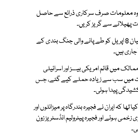
 وہ معلومات صرف سرکاری ذرائع سے حاصل
ت پھیلانے سے گریز کریں۔
الجزیرہ کی رپورٹ کے مطابق امریکا اور ایران کے درمیان 8 اپریل کو طے پانے والی جنگ بندی کے
 جاری ہیں۔
مالک میں قائم امریکی بیسز اور اسرائیلی
ارات میں سب سے زیادہ حملے کیے گئے، جس
یدگی پیدا ہوئی۔
ھا کہ ایران نے فجیرہ بندرگاہ پر میزائلوں اور
خمی ہوئے اور فجیرہ پیٹرولیم انڈسٹریز زون
ی۔