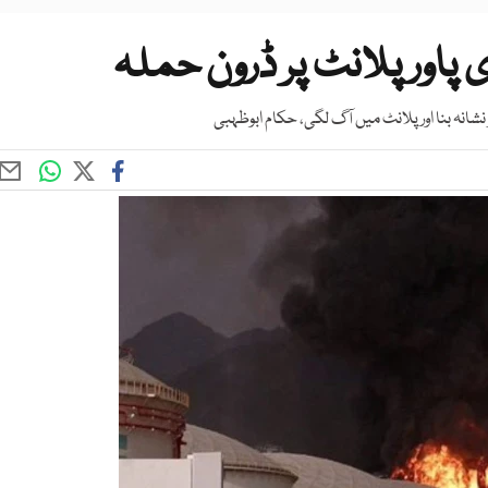
پاور پلانٹ پر ڈرون حملہ
نشانہ بنا اور پلانٹ میں آگ لگی، حکام ابوظہبی