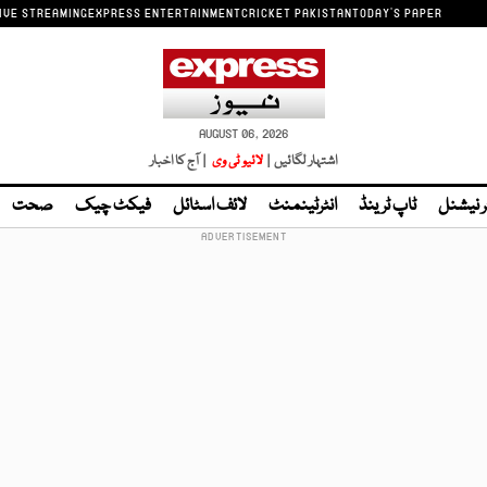
IVE STREAMING
EXPRESS ENTERTAINMENT
CRICKET PAKISTAN
TODAY'S PAPER
AUGUST 06, 2026
اشتہار لگائیں |
لائیو ٹی وی
| آج کا اخبار
ر نیشنل
ٹاپ ٹرینڈ
انٹرٹینمنٹ
لائف اسٹائل
فیکٹ چیک
صحت