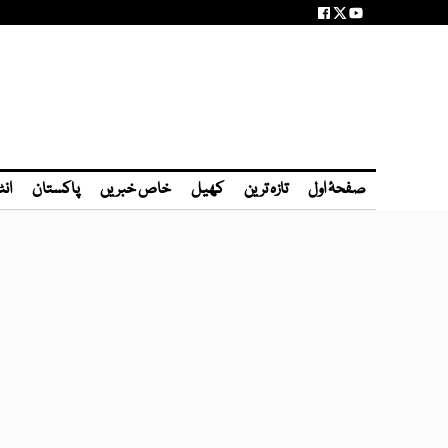
صفحۂ اول
تازہ ترین
کھیل
خاص خبریں
پاکستان
انٹ