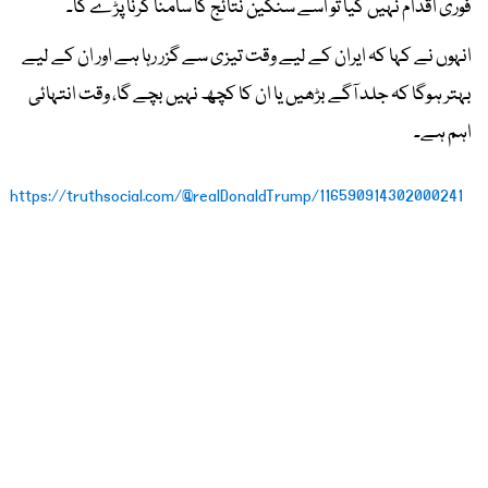
فوری اقدام نہیں کیا تو اسے سنگین نتائج کا سامنا کرنا پڑے گا۔
انہوں نے کہا کہ ایران کے لیے وقت تیزی سے گزر رہا ہے اور ان کے لیے
بہتر ہوگا کہ جلد آگے بڑھیں یا ان کا کچھ نہیں بچے گا، وقت انتہائی
اہم ہے۔
https://truthsocial.com/@realDonaldTrump/116590914302000241