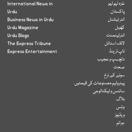
غزہ لہو لہو
International News in
پاکستان
Urdu
انٹر نیشنل
Business News in Urdu
کھیل
Urdu Magazine
انٹرٹینمنٹ
Urdu Blogs
لائف اسٹائل
The Express Tribune
ٹاپ ٹرینڈ
Express Entertainment
دلچسپ و عجیب
صحت
سونے کے نرخ
پیٹرولیم مصنوعات کی قیمتیں
سائنس و ٹیکنالوجی
بلاگ
بزنس
ویڈیوز
جرائم