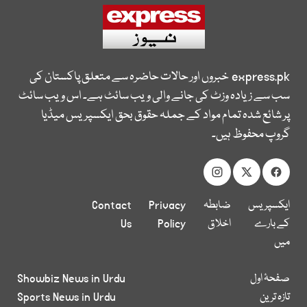
express.pk
خبروں اور حالات حاضرہ سے متعلق پاکستان کی
سب سے زیادہ وزٹ کی جانے والی ویب سائٹ ہے۔ اس ویب سائٹ
پر شائع شدہ تمام مواد کے جملہ حقوق بحق ایکسپریس میڈیا
گروپ محفوظ ہیں۔
ایکسپریس
ضابطہ
Privacy
Contact
کے بارے
اخلاق
Policy
Us
میں
صفحۂ اول
Showbiz News in Urdu
تازہ ترین
Sports News in Urdu