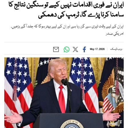
ایران نے فوری اقدامات نہیں کیے تو سنگین نتائج کا
سامنا کرنا پڑے گا، ٹرمپ کی دھمکی
ایران کے لیے وقت تیزی سے گزر رہا ہے اور ان کے لیے بہتر ہوگا کہ جلد آگے بڑھیں،
امریکی صدر
ویب ڈیسک
May 17, 2026