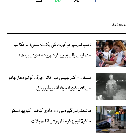
متعلقہ
ٹرمپ نے سپریم کورٹ کی ایک نہ سنی؛ امریکا میں
جنم لینے والے بچوں کو شہریت نہ دینے پر بضد
مسخرے کے بھیس میں قاتل؛ بزرگ کو تیز دھار چاقو
سے قتل کردیا؛ خوفناک ویڈیو وائرل
طالبعلم نے گھر میں دادا دادی کو قتل کیا پھر اسکول
جاکر 5 ٹیچرز کو مارا، ہوشربا تفصیلات