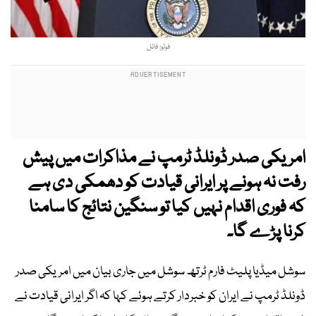
فوٹو: فائل
امریکی صدر ڈونلڈ ٹرمپ نے مذاکرات میں پیش
رفت نہ ہونے پر ایرانی قیادت کو دھمکی دی ہے
کہ فوری اقدام نہیں کیا تو سنگین نتائج کا سامنا
کرنا پڑے گا۔
سوشل میڈیا پلیٹ فارم ٹرتھ سوشل میں جاری بیان میں امریکی صدر
ڈونلڈ ٹرمپ نے ایران کو خبردار کرتے ہوئے کہا کہ اگر ایرانی قیادت نے