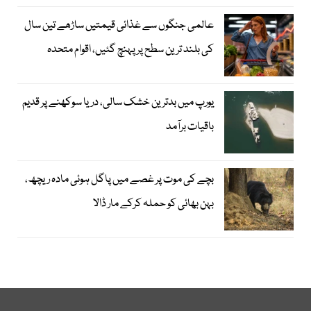
عالمی جنگوں سے غذائی قیمتیں ساڑھے تین سال
کی بلند ترین سطح پر پہنچ گئیں، اقوام متحدہ
یورپ میں بدترین خشک سالی، دریا سوکھنے پر قدیم
باقیات برآمد
بچے کی موت پر غصے میں پاگل ہوئی مادہ ریچھ،
بہن بھائی کو حملہ کرکے مار ڈالا