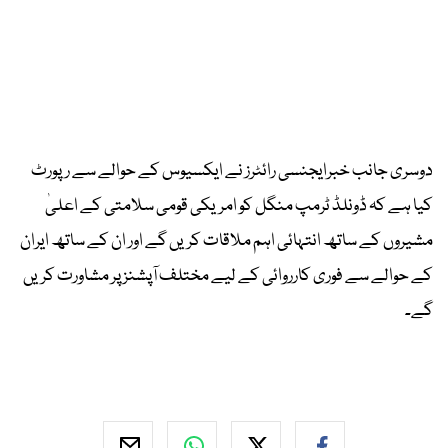
دوسری جانب خبرایجنسی رائٹرز نے ایکسیوس کے حوالے سے رپورٹ
کیا ہے کہ ڈونلڈ ٹرمپ منگل کو امریکی قومی سلامتی کے اعلیٰ
مشیروں کے ساتھ انتہائی اہم ملاقات کریں گے اور ان کے ساتھ ایران
کے حوالے سے فوری کارروائی کے لیے مختلف آپشنز پر مشاورت کریں
گے۔