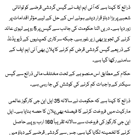
ذرائع کا کہنا ہے کہ آئی ایم ایف نے گیس گردشی قرضے کو توانائی
شعبے پر بڑا دباؤ قرار دیتے ہوئے اس کے حل کے لیے مؤثر اقدامات پر
زور دیا ہے۔ دریں اثنا حکومت کی جانب سے گیس پر 5 روپے لیوی عائد
کرنے کی تجویز بھی زیر غور ہے، جبکہ سرکاری کمپنیوں کے ڈیویڈنڈ
کے ذریعے گیس گردشی قرض کم کرنے کا پلان بھی آئی ایم ایف کے
سامنے رکھا گیا ہے۔
حکام کے مطابق اس منصوبے کے تحت مختلف مالی ذرائع سے گیس
سیکٹر کے واجبات کم کرنے کی کوشش کی جا رہی ہے۔
ذرائع کا کہنا ہے کہ حکومت نے سالانہ 35 ایل این جی کارگوز عالمی
مارکیٹ میں فروخت کرنے کا فیصلہ بھی پلان کا حصہ بنایا ہے۔ ایل
این جی کارگوز کی فروخت سے سالانہ تقریباً 160 ارب روپے حاصل
کرنے کا تخمینہ لگایا گیا ہے، جس سے گردشی قرضے کے دباؤ میں