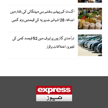
اگست کے پہلے ہفتے ہی مہنگائی کی رفتار میں
اضافہ، 20 اشیائے ضروریہ کی قیمتیں بڑھ گئیں
درآمدی گاڑیوں پر ٹیرف میں 52 فیصد کمی کی
تجویز، اختلافات برقرار