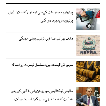
پیٹرولیم مصنوعات کی نئی قیمتوں کا اعلان، ڈیزل
پر لیوی مزید بڑھا دی گئی
ملک بھر کے صارفین کیلیے بجلی مہنگی
سونے کی قیمت میں مسلسل تیسرے روز اضافہ
مالیاتی ٹیکنالوجی میں بہتری آئی، آگہی کے بغیر
خطرات کا اندیشہ بھی ہے، گورنر اسٹیٹ بینک