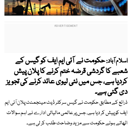
حکومت نے آئی ایم ایف کو گیس کے
اسلام آباد:
شعبے کا گردشی قرضہ ختم کرنے کا پلان پیش
کردیا ہے، جس میں نئی لیوی عائد کرنے کی تجویز
دی گئی ہے۔
ذرائع کے مطابق حکومت نے گیس سرکلر ڈیٹ مینجمنٹ پلان آئی ایم
ایف کو پیش کر دیا ہے، جس پر عالمی مالیاتی ادارے نے اہم سوالات
اٹھاتے ہوئے حکومت سے مزید وضاحت طلب کر لی ہے۔