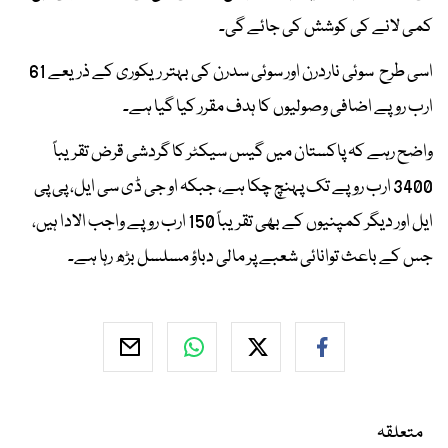
کمی لانے کی کوشش کی جائے گی۔
اسی طرح سوئی ناردرن اور سوئی سدرن کی بہتر ریکوری کے ذریعے 61
ارب روپے اضافی وصولیوں کا ہدف مقرر کیا گیا ہے۔
واضح رہے کہ پاکستان میں گیس سیکٹر کا گردشی قرض تقریباً
3400 ارب روپے تک پہنچ چکا ہے، جبکہ او جی ڈی سی ایل، پی پی
ایل اور دیگر کمپنیوں کے بھی تقریباً 150 ارب روپے واجب الادا ہیں،
جس کے باعث توانائی شعبے پر مالی دباؤ مسلسل بڑھ رہا ہے۔
متعلقہ