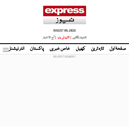
AUGUST 08, 2026
اشتہار لگائیں |
لائیو ٹی وی
| آج کا اخبار
صفحۂ اول
تازہ ترین
کھیل
خاص خبریں
پاکستان
انٹر نیشنل
ٹا