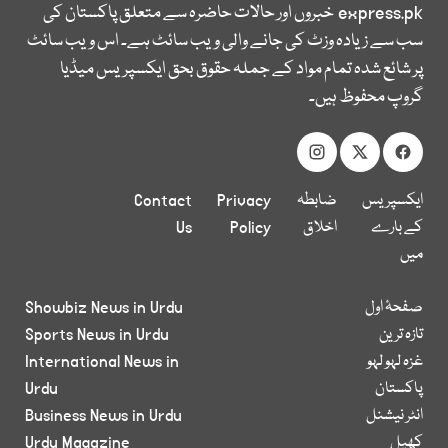
express.pk
خبروں اور حالات حاضرہ سے متعلق پاکستان کی
سب سے زیادہ وزٹ کی جانے والی ویب سائٹ ہے۔ اس ویب سائٹ
پر شائع شدہ تمام مواد کے جملہ حقوق بحق ایکسپریس میڈیا
گروپ محفوظ ہیں۔
ایکسپریس
ضابطہ
Privacy
Contact
کے بارے
اخلاق
Policy
Us
میں
صفحۂ اول
Showbiz News in Urdu
تازہ ترین
Sports News in Urdu
غزہ لہو لہو
International News in
پاکستان
Urdu
انٹر نیشنل
Business News in Urdu
کھیل
Urdu Magazine