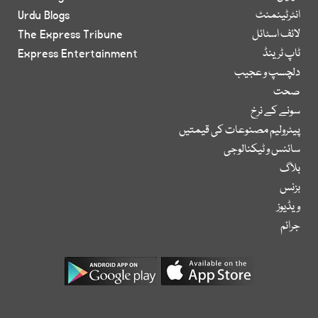
انٹرٹینمنٹ
Urdu Blogs
لائف اسٹائل
The Express Tribune
ٹاپ ٹرینڈ
Express Entertainment
دلچسپ و عجیب
صحت
سونے کے نرخ
پیٹرولیم مصنوعات کی قیمتیں
سائنس و ٹیکنالوجی
بلاگ
بزنس
ویڈیوز
جرائم