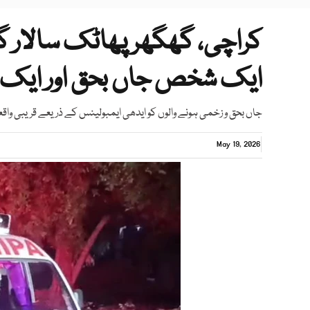
کراچی، گھگھر پھاٹک سالار گ
ایک شخص جاں بحق اور ایک
جاں بحق و زخمی ہونے والوں کو ایدھی ایمبولینس کے ذریعے قریبی واقعے
May 19, 2026