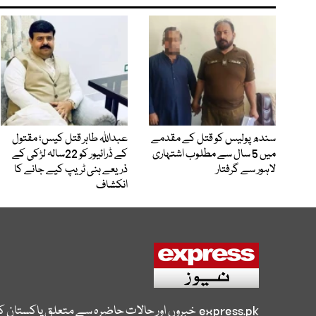
سندھ پولیس کو قتل کے مقدمے
عبداللہ طاہر قتل کیس؛ مقتول
میں 5 سال سے مطلوب اشتہاری
کے ڈرائیور کو 22سالہ لڑکی کے
لاہور سے گرفتار
ذریعے ہنی ٹریپ کیے جانے کا
انکشاف
express.pk
خبروں اور حالات حاضرہ سے متعلق پاکستان 