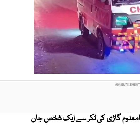
نامعلوم گاڑی کی ٹکر سے ایک شخص جاں