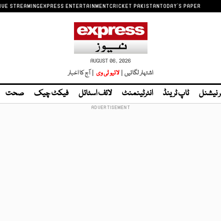
IVE STREAMING
EXPRESS ENTERTAINMENT
CRICKET PAKISTAN
TODAY'S PAPER
AUGUST 06, 2026
اشتہار لگائیں |
لائیو ٹی وی
| آج کا اخبار
ر نیشنل
ٹاپ ٹرینڈ
انٹرٹینمنٹ
لائف اسٹائل
فیکٹ چیک
صحت