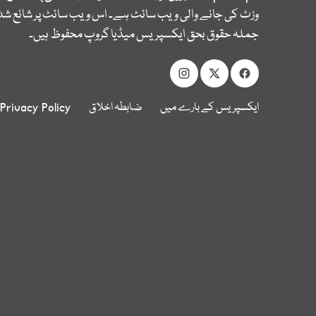
وزٹ کی جانے والی ویب سائٹ ہے۔ اس ویب سائٹ پر شائع شدہ
جملہ حقوق بحق ایکسپریس میڈیا گروپ محفوظ ہیں۔
ایکسپریس کے بارے میں
ضابطہ اخلاق
Privacy Policy