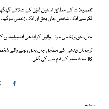
تفصیلات کے مطابق اسٹیل ٹاؤن کے علاقے گھگھر پ
ٹکر سے ایک شخص جاں بحق اور ایک زخمی ہوگیا۔
جاں بحق و زخمی ہونے والوں کو ایدھی ایمبولینس کے
16 سالہ سمر کے نام سے کی گئی ۔
متعلقہ