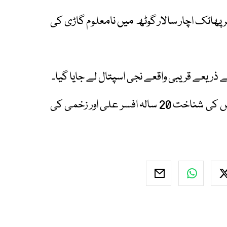
ھاٹک اچار سالار گوٹھ میں نامعلوم گاڑی کی
 ذریعے قریبی واقعے نجی اسپتال لے جایا گیا۔
ترجمان ایدھی کے مطابق جاں بحق ہونے والے شخص کی شناخت 20 سالہ افسر علی اور زخمی کی