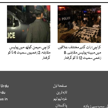
کراچی؛ رات گئے مختلف علاقوں
کراچی، میمن گوٹھ میں پولیس
میں مبینہ پولیس مقابلے، 8
مقابلہ، 2 زخمیوں سمیت 4 ڈاکو
زخمی سمیت 12 ڈاکو گرفتار
گرفتار
صفحۂ اول
 Urdu
تازہ ترین
rdu
غزہ لہو لہو
ws in
پاکستان
کی سب سے زیادہ