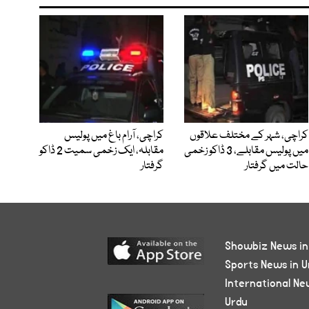
کراچی، شہر کے مختلف علاقوں
کراچی، آرام باغ میں پولیس
میں پولیس مقابلے، 3 ڈاکو زخمی
مقابلہ، ایک زخمی سمیت 2 ڈاکو
حالت میں گرفتار
گرفتار
Showbiz News in
Sports News in U
International Ne
Urdu