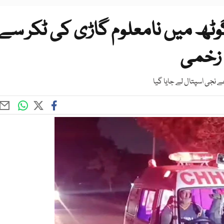
وٹھ میں نامعلوم گاڑی کی ٹکر سے
 زخمی
 نجی اسپتال لے جایا گیا