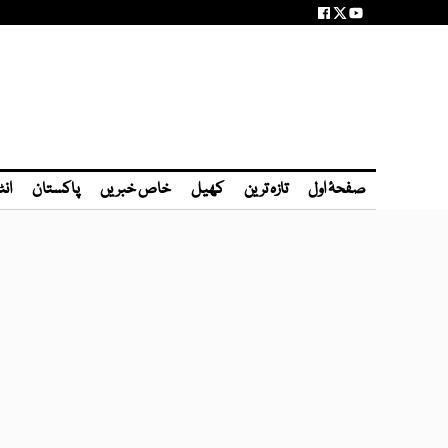
صفحۂ اول
تازہ ترین
کھیل
خاص خبریں
پاکستان
انٹ