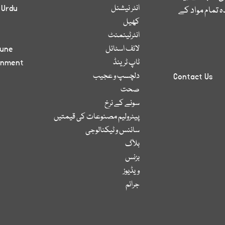
انٹر نیشنل
 Urdu
 تمام مواد کے
کھیل
انٹرٹینمنٹ
لائف اسٹائل
bune
ٹاپ ٹرینڈ
inment
دلچسپ و عجیب
Contact Us
صحت
سونے کے نرخ
پیٹرولیم مصنوعات کی قیمتیں
سائنس و ٹیکنالوجی
بلاگ
بزنس
ویڈیوز
جرائم