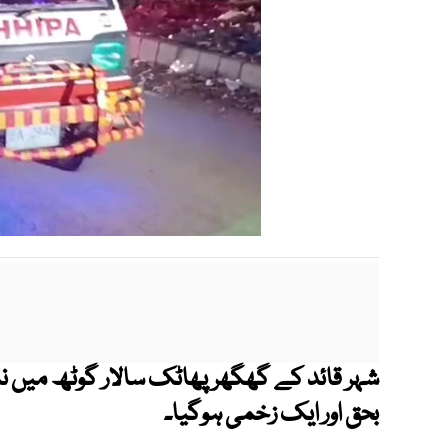
شہر قائد کے گھگھر پھاٹک سالار گوٹھ میں 
بحق اور ایک زخمی ہوگیا۔