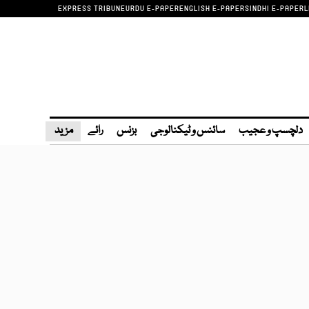
EXPRESS TRIBUNE
URDU E-PAPER
ENGLISH E-PAPER
SINDHI E-PAPER
L
دلچسپ و عجیب
سائنس و ٹیکنالوجی
بزنس
رائے
مزید