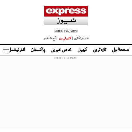
AUGUST 06, 2026
اشتہار لگائیں |
لائیو ٹی وی
| آج کا اخبار
صفحۂ اول
تازہ ترین
کھیل
خاص خبریں
پاکستان
انٹر نیشنل
ٹا