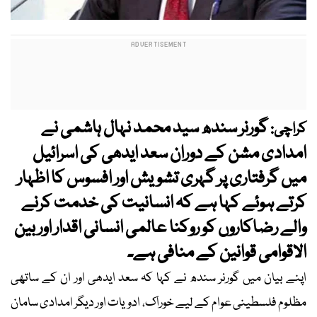
گورنر سندھ سید محمد نہال ہاشمی نے
کراچی:
امدادی مشن کے دوران سعد ایدھی کی اسرائیل
میں گرفتاری پر گہری تشویش اور افسوس کا اظہار
کرتے ہوئے کہا ہے کہ انسانیت کی خدمت کرنے
والے رضاکاروں کو روکنا عالمی انسانی اقدار اور بین
الاقوامی قوانین کے منافی ہے۔
اپنے بیان میں گورنر سندھ نے کہا کہ سعد ایدھی اور ان کے ساتھی
مظلوم فلسطینی عوام کے لیے خوراک، ادویات اور دیگر امدادی سامان