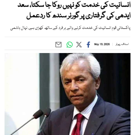
انسانیت کی خدمت کو نہیں روکا جا سکتا، سعد
ایدھی کی گرفتاری پر گورنر سندھ کا ردعمل
پاکستانی قوم انسانیت کی خدمت کرنے والے ہر فرد کے ساتھ کھڑی ہے، نہال ہاشمی
اسٹاف رپورٹر
May 19, 2026