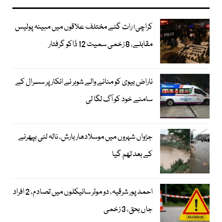
کراچی؛ رات گئے مختلف علاقوں میں مبینہ پولیس
مقابلے، 8 زخمی سمیت 12 ڈاکو گرفتار
ناراض بیوی کو منانے والے شوہر نے انکار پر سسرال کے
سامنے خود کو آگ لگا لی
جڑواں شہروں میں موسلادھار بارش، نالہ لئی بپھرنے
کے بعد تھم گیا
احمد پور شرقیہ، دو موٹر سائیکلوں میں تصادم، 2 افراد
جاں بحق، 3 زخمی