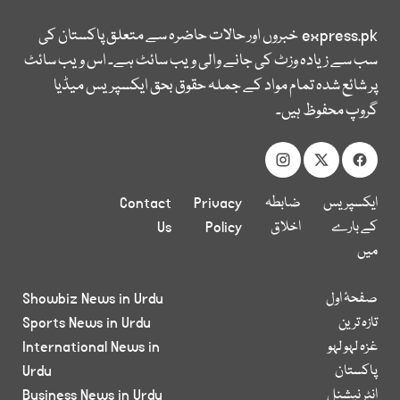
express.pk
خبروں اور حالات حاضرہ سے متعلق پاکستان کی
سب سے زیادہ وزٹ کی جانے والی ویب سائٹ ہے۔ اس ویب سائٹ
پر شائع شدہ تمام مواد کے جملہ حقوق بحق ایکسپریس میڈیا
گروپ محفوظ ہیں۔
ایکسپریس
ضابطہ
Privacy
Contact
کے بارے
اخلاق
Policy
Us
میں
صفحۂ اول
Showbiz News in Urdu
تازہ ترین
Sports News in Urdu
غزہ لہو لہو
International News in
پاکستان
Urdu
انٹر نیشنل
Business News in Urdu