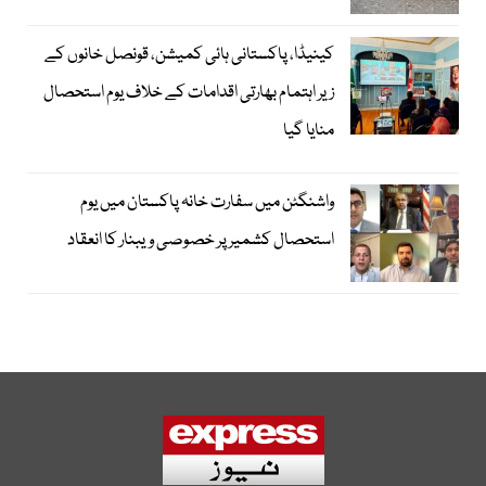
کینیڈا، پاکستانی ہائی کمیشن، قونصل خانوں کے
زیر اہتمام بھارتی اقدامات کے خلاف یوم استحصال
منایا گیا
واشنگٹن میں سفارت خانہ پاکستان میں یوم
استحصال کشمیر پر خصوصی ویبنار کا انعقاد