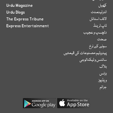
کھیل
Urdu Magazine
انٹرٹینمنٹ
Urdu Blogs
لائف اسٹائل
The Express Tribune
ٹاپ ٹرینڈ
Express Entertainment
دلچسپ و عجیب
صحت
سونے کے نرخ
پیٹرولیم مصنوعات کی قیمتیں
سائنس و ٹیکنالوجی
بلاگ
بزنس
ویڈیوز
جرائم