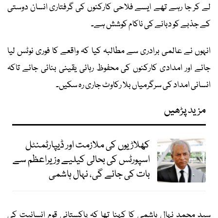
لے کر جا رہے تھے ایسے فلاحی کارکنوں کی گرفتاری انسان دوستی
کے جذبے کو دبانے کی ناکام کوشش ہے۔
انہوں نے عالمی برادری سے مطالبہ کیا کہ واقعے کا فوری نوٹس لیا
جائے اور امدادی کارکنوں کی محفوظ رہائی یقینی بنائی جائے تاکہ
انسانی امداد کی سرگرمیاں بلا رکاوٹ جاری رہ سکیں۔
مزید پڑھیں
کھلاڑیوں کی ملازمت اور ڈیپارٹمنٹل
اسپورٹس کی بحالی کیلیے وزیراعظم سے
بات کی جائے گی، نہال ہاشمی
سید محمد نہال ہاشمی کا کہنا تھا کہ پاکستانی قوم انسانیت کی