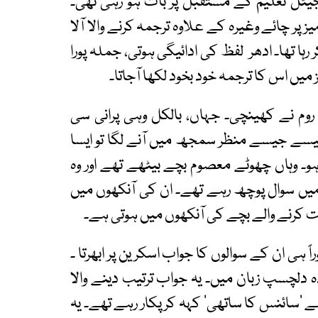
یٹل تعلیم کے مستقبل پر بات ہو رہی تھی۔
 چائے وغیرہ کے علاوہ ترجمہ کرنے والا آلا
ر رہا تھا۔ ادھر لفظ کی ادائیگی ہوتی، جملہ پورا
ز میں اس کا ترجمہ خود بخود لکھا آجاتا۔
م نے کھینچی۔ جہاں، بالکل وہی پرانی سی
یسے جیسے منظر سمجھ میں آنے لگا تو ایسا
و۔ وہاں چھوٹے معصوم بچے بیٹھے تھے اور وہ
ن میں سوال پوچھ رہے تھے۔ ان کی آنکھوں میں
 کرنے والے بچے کی آنکھوں میں ہوتی ہے۔
 ہی ان کے سوالوں کا جواب اسکرین پر ابھرتا ۔
ہ دلچسپ زبان میں۔ یہ جواب ترتیب دینے والا
’سائنس کا ساتھی‘ کہہ کر پکار رہے تھے۔ یہ