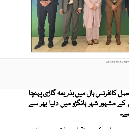
صل کانفرنس ہال میں بذریعہ گاڑی پہنچا
 بات ہے۔ چین کے مشہور شہر ہانگژو میں دنیا بھر سے
ھے۔