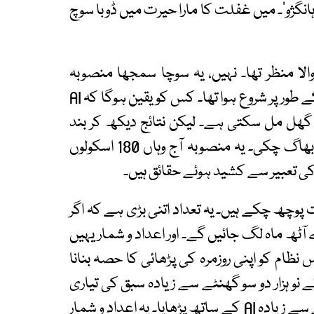
ہانگژو‘۔ میں غفلت کا مارا حیرت میں ڈوبا سوچ
الا منظر تھا۔ نہیں، یہ سوچا سمجھا منصوبہ
ابتدائی طور پر محض 22 اسکولوں سے ایک تجربے کے طور پر شروع ہوا تھا۔ کس کو یقین ہوگا کہ AI
ھل مل سکتی ہے۔ لیکن نتائج دیکھ کر بند
ہوتی آنکھیں کھل چکیں، سفر کی تھکان اور نیند بھاگ چکی۔ یہ منصوبہ آج وہاں 180 اسکولوں
 کی تعبیر سے کشید ہوئے حقائق ہیں۔
 پوچھ چکے ہیں۔ یہ تعداد اتنی بڑی ہے کہ اگر
آٹھ ماہ لگ جائیں گے۔ اور اعداد و شمار یہیں
مل 97 فیصد اساتذہ اس نظام کو اپنی روزمرہ کی پڑھائی کا حصہ بنانا
ا استعمال کرتے ہوئے نو ہزار دو سو گھنٹے سے زیادہ سبق کی تیاری
میں صرف کیے، اور ایک ہزار چھ سو چالیس گھنٹے سے زیادہ AI کے ساتھ پڑھایا۔ یہ اعداد و شمار