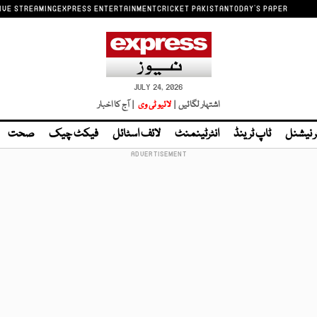
IVE STREAMING
EXPRESS ENTERTAINMENT
CRICKET PAKISTAN
TODAY'S PAPER
JULY 24, 2026
اشتہار لگائیں |
لائیو ٹی وی
| آج کا اخبار
ر نیشنل
ٹاپ ٹرینڈ
انٹرٹینمنٹ
لائف اسٹائل
فیکٹ چیک
صحت