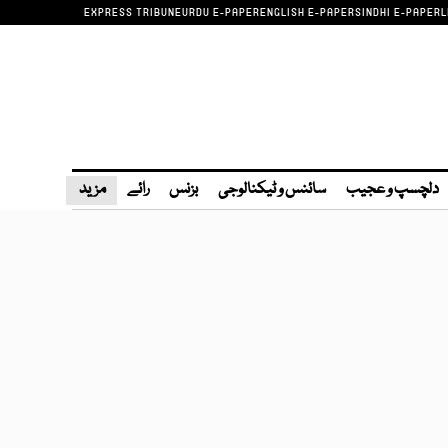
EXPRESS TRIBUNE
URDU E-PAPER
ENGLISH E-PAPER
SINDHI E-PAPER
L
دلچسپ و عجیب
سائنس و ٹیکنالوجی
بزنس
رائے
مزید