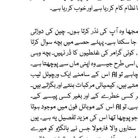
ظام کام کر رہا ہے اور خوب کر رہا ہے۔
مجھا وہ آپ کی نذر کرتا ہوں۔ چین کی دوڑتی
 جا سکتا ہے۔ پہلے حصے میں بچہ سوال کرتا
ہیں، کوئی گرامر کی غلطیوں کا ڈر نہیں۔ بچہ وہی
ل اسی طرح جیسے وہ اپنی ماں سے پوچھتا ہے۔
دوسرے حصے میں جب بچہ کوئی تجربہ دیکھنا چاہے تو AI اس کے سامنے ایک ورچوئل لیب
تے ہیں، کیمیائی مرکبات بنتے اور بگڑتے ہیں۔
یر کسی خطرے کے اور بغیر کسی پیسے کے۔
تیسرے حصے میں جب بچہ اسکول سے گھر جاتا ہے، تو AI اس کے موبائل فون میں موجود ہوتا
جو پوچھا تھا اس کی مزید تفصیل یہ ہے۔ یوں
تاروں والا فارمولا جس نے ہانگژو کو میرے