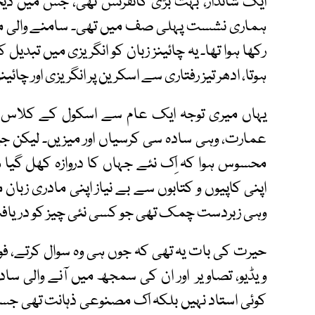
ایک شاندار، بہت بڑی کانفرنس تھی، جس میں ڈیج
ہماری نشست پہلی صف میں تھی۔ سامنے والی میز پر
رکھا ہوا تھا۔ یہ چائینز زبان کو انگریزی میں تبدیل ک
ہوتا، ادھر تیز رفتاری سے اسکرین پر انگریزی اور چائین
یہاں میری توجہ ایک عام سے اسکول کے کلاس رو
عمارت، وہی سادہ سی کرسیاں اور میزیں۔ لیکن ج
محسوس ہوا کہ اِک نئے جہاں کا دروازہ کھل گیا ہ
اپنی کاپیوں و کتابوں سے بے نیاز اپنی مادری زبا
وہی زبردست چمک تھی جو کسی نئی چیز کو دریافت
حیرت کی بات یہ تھی کہ جوں ہی وہ سوال کرتے، فوراً
ویڈیو، تصاویر اور ان کی سمجھ میں آنے والی ساد
کوئی استاد نہیں بلکہ اک مصنوعی ذہانت تھی جسے 