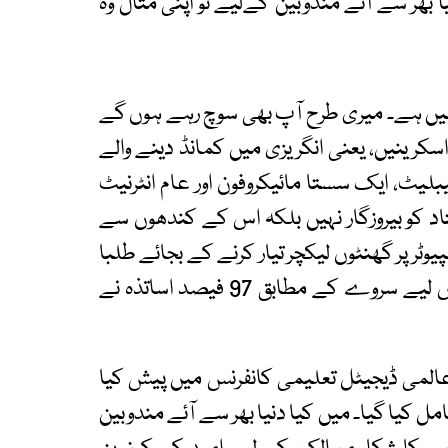
 بھر سے آئے مندوبین کےلیے تو اپنی مثال وہ
ہیں ہے۔ میری طرح آپ بھی سوچ رہے ہوں گے
ی اسکرینیں، یعنی انگریزی میں کمانڈ دینے والے
یبلیٹ، ایک سستا مائیکروفون اور عام انٹرنیٹ
 کو بیروزگار نہیں بلکہ اس کے کندھوں سے
یوٹر پر گھنٹوں لیکچر تیار کرنے کے بجائے طلبا
کے ساتھ بیٹھ کر ان کی رہنمائی کرسکتا ہے۔ اس لیے سروے کے مطابق 97 فیصد اساتذہ نے
ں ہونے والی عالمی ڈیجیٹل تعلیمی کانفرنس میں پیش کیا
ل کیا گیا۔ میں کیا دنیا بھر سے آئے مندوبین