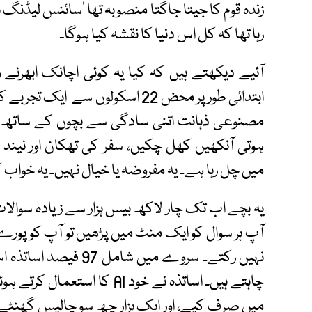
زندہ قوم کا جیتا جاگتا منصوبہ تھا ’سائنس لیڈنگ 
رہا تھا کہ کل اس دنیا کا نقشہ کیا ہوگا۔
آئیے دیکھتے ہیں کہ کیا یہ کوئی اچانک ابھرنے و
مصنوعی ذہانت اتنی سادگی سے بچوں کے ساتھ گ
میں چل رہا ہے۔ یہ مفروضہ یا خیال نہیں۔ یہ خواب
یہ بچے اب تک چار لاکھ بیس ہزار سے زیادہ سوالات
آپ ہر سوال کو ایک منٹ میں پڑھیں تو آپ کو پورے 
نہیں رکتے۔ سروے میں شا
چاہتے ہیں۔ اساتذہ نے خود AI ک