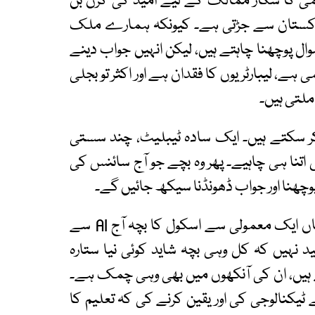
می کا شکار ممالک کے لیے امید کی کرن بن
اکستان سے جڑتی ہے۔ کیونکہ ہمارے ملک
ل پوچھنا چاہتے ہیں، لیکن انہیں جواب دینے
 ہے، لیبارٹریوں کا فقدان ہے اور اکثر تو بجلی
ملتی ہیں۔
 کر سکتے ہیں۔ ایک سادہ ٹیبلیٹ، چند سستی
تیار کردہ AI سافٹ ویئر، بس اتنا ہی چاہیے۔ پھر وہ بچے جو آج سائنس کی
پوچھنا اور جواب ڈھونڈنا سیکھ جائیں گے۔
یہ خواب نہیں، حقیقت کا روپ دھار چکا ہے، جہاں ایک معمولی سے اسکول کا بچہ آج AI سے
ید نہیں کہ کل وہی بچہ شاید کوئی نیا ستارہ
 ہیں، ان کی آنکھوں میں بھی وہی چمک ہے۔
کنالوجی کی اور یقین کرنے کی کہ تعلیم کا