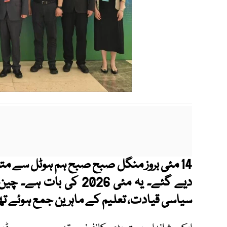
14 مئی بروز منگل صبح صبح ہم ہوٹل سے مت
دیے گئے۔ یہ مئی 2026 کی
سیاسی قیادت، تعلیم کے ماہرین جمع ہوئے ت