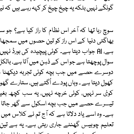
گونگے نہیں بلکہ یہ چیخ چیخ کر کہہ رہے ہیں کہ نیا ن
سوچ رہا تھا کہ آخر اس نظام کا راز کیا ہے؟ جو س
بھاگتی دنیا کے اس راز کو تین حصوں میں سمجھا
ہے، AI جواب دیتا ہے۔ کوئی پیچیدہ کی بورڈ ن
سوال پوچھتا ہے جو اس کے ذہن میں آتا ہے، بالک
کھول دیتا ہے ۔ وہاں پودے اُگتے ہیں، ستارے گھوم
کوئ سر نہیں، کوئی خرچہ نہیں، یہ سب کچھ بغ
ہے۔ وہ اسے یاد دلاتا ہے کہ آج تم نے کلاس میں 
تعلیم چوبیس گھنٹے جاری رہتی ہے۔ یہ ہے تین س