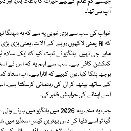
جیسے کم علم کےلیے حیرت کا باعث بنایا اور دنیا
آپ ہی تھا۔
خواب کی سب سے بڑی خوبی یہ ہے کہ یہ مہنگا ن
کہ AI یعنی لاکھوں روپے کے آلات، یعنی بڑی بڑ
ماہر۔ جی نہیں۔ ہانگژو نے ثابت کیا کہ ایک سادہ ٹ
کنکشن کافی ہے۔ سب سے اہم یہ کہ اس نے استاد
بوجھ ہلکا کیا، یوں کہیے کہ اتارا ہے۔ اب استاد کمپ
اسے اپنانے کی خواہش ظاہر کی۔
جب یہ منصوبہ 2026 میں ہانگژو می
گیا تو اسے دنیا کی دس بہترین کیس اسٹڈیز میں شام