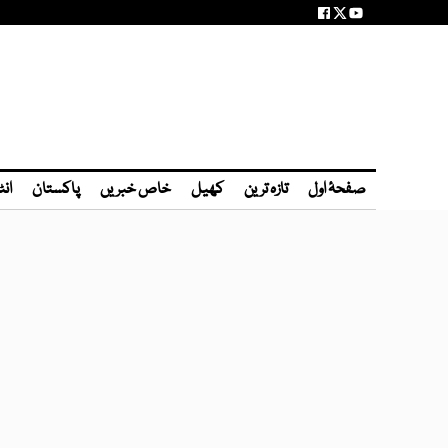
صفحۂ اول
تازہ ترین
کھیل
خاص خبریں
پاکستان
انٹ