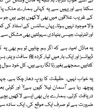
نے اسے خوب سراہا۔ بلاشبہ یہ ماڈل وسائل کی ک
سکتا ہے اور یہیں سے یہ کہانی ہمارے ملک پ
کے غریب علاقوں میں بھی لاکھوں بچے ہیں جو سوا
والا موجود نہیں ہوتا۔ یہاں سائنس کے استاد کی کمی
اور انٹرنیٹ جیسی بنیادی سہولتیں بھی مشکل سے 
یہ ماڈل امید ہے کہ اگر ہم چاہیں تو ہم بھی یہ
ڈیوائسز اور ایک بار میں 
کتابیں سمجھے بغیر رٹا لگا رہے ہیں، کل خود سوال 
پوچھ رہا ہے ’آسمان نیلا کیوں ہے؟‘ اور کوئی بع
دریافت کرلے۔ ہمارے ہاں بھی ایسے لاکھوں بچے
ضرورت ہے تو صرف ایک موقع کی، ایک سادہ سے ٹی