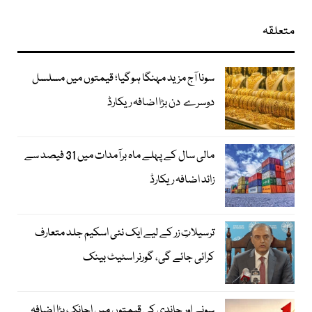
متعلقہ
سونا آج مزید مہنگا ہوگیا؛ قیمتوں میں مسلسل
دوسرے دن بڑا اضافہ ریکارڈ
مالی سال کے پہلے ماہ برآمدات میں 31 فیصد سے
زائد اضافہ ریکارڈ
ترسیلاتِ زر کے لیے ایک نئی اسکیم جلد متعارف
کرائی جائے گی، گورنر اسٹیٹ بینک
سونے اور چاندی کی قیمتوں میں اچانک بڑا اضافہ