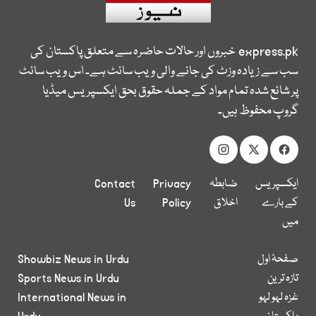
express.pk
خبروں اور حالات حاضرہ سے متعلق پاکستان کی
سب سے زیادہ وزٹ کی جانے والی ویب سائٹ ہے۔ اس ویب سائٹ
پر شائع شدہ تمام مواد کے جملہ حقوق بحق ایکسپریس میڈیا
گروپ محفوظ ہیں۔
ایکسپریس
ضابطہ
Privacy
Contact
کے بارے
اخلاق
Policy
Us
میں
صفحۂ اول
Showbiz News in Urdu
تازہ ترین
Sports News in Urdu
غزہ لہو لہو
International News in