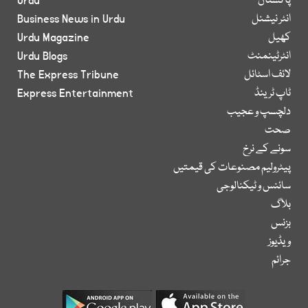
پاکستان
Urdu
انٹر نیشنل
Business News in Urdu
کھیل
Urdu Magazine
انٹرٹینمنٹ
Urdu Blogs
لائف اسٹائل
The Express Tribune
ٹاپ ٹرینڈ
Express Entertainment
دلچسپ و عجیب
صحت
سونے کے نرخ
پیٹرولیم مصنوعات کی قیمتیں
سائنس و ٹیکنالوجی
بلاگ
بزنس
ویڈیوز
جرائم