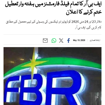
ایف بی آر کا تمام فیلڈ فارمشنز میں ہفتہ وار تعطیل
ختم کرنے کا اعلان
دفاتر 23 اور 24 مئی 2026 کو ڈیوٹیز اور ٹیکسوں کی وصولی کے لیے معمول کے مطابق
کام کریں گے، ایف بی آر
ارشاد انصاری
May 19, 2026