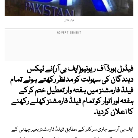
فوٹو: فائل
فیڈرل بورڈ آف ریونیو(ایف بی آر)نے ٹیکس
دہندگان کی سہولت کو مدنظر رکھتے ہوئے تمام
فیلڈ فارمشنز میں ہفتہ وار تعطیل ختم کرکے
ہفتہ اور اتوار کو تمام فیلڈ فارمشنز کھلے رکھنے
کا اعلان کردیا۔
ایف بی آر سے جاری سرکلر کے مطابق فیلڈ فارمشنز بغیر چھٹی کے