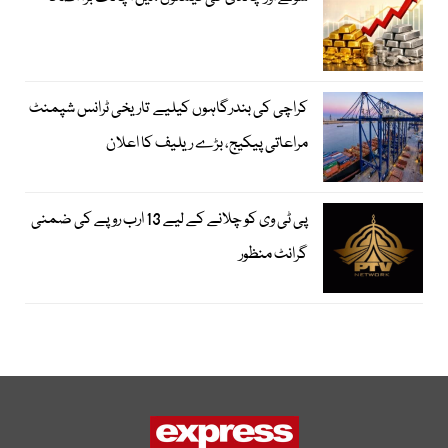
کراچی کی بندرگاہوں کیلیے تاریخی ٹرانس شپمنٹ
مراعاتی پیکیج، بڑے ریلیف کا اعلان
پی ٹی وی کو چلانے کے لیے 13 ارب روپے کی ضمنی
گرانٹ منظور