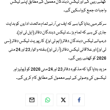
کھلے رہیں گے اور ٹیکس دہندگان معمول کے مطابق اپنے ٹیکس
واجبات جمع کرواسکیں گے۔
سرکلر میں بتایا گیا ہے کہ ایف بی آر نے تمام ماتحت اداروں کو ہدایت
جاری کی ہے کہ تمام بڑے ٹیکس دہندگان دفاتر (ایل ٹی اوز)،
درمیانے ٹیکس دہندگان دفاتر (ایم ٹی اوز)، کارپوریٹ ٹیکس دفاتر (سی
ٹی اوز) اور علاقائی ٹیکس دفاتر (آر ٹی اوز) ہفتہ و اتوار 23 اور 24 مئی
2026 کو کھلے رہیں گے۔
مزید بتایا گیا کہ مذکورہ دفاتر 23 اور 24 مئی 2026 کو ڈیوٹیز اور
ٹیکسوں کی وصولی کے لیے معمول کے مطابق کام کریں گے۔