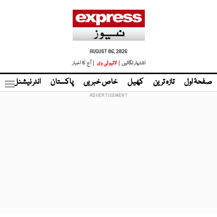
AUGUST 06, 2026
اشتہار لگائیں |
لائیو ٹی وی
| آج کا اخبار
صفحۂ اول
تازہ ترین
کھیل
خاص خبریں
پاکستان
انٹر نیشنل
ٹا