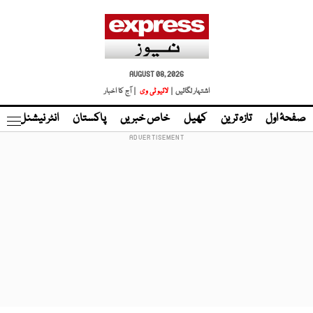
AUGUST 08, 2026
اشتہار لگائیں |
لائیو ٹی وی
| آج کا اخبار
صفحۂ اول
تازہ ترین
کھیل
خاص خبریں
پاکستان
انٹر نیشنل
ٹا