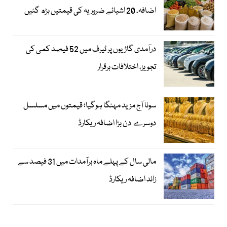
اضافہ، 20 اشیائے ضروریہ کی قیمتیں بڑھ گئیں
درآمدی گاڑیوں پر ٹیرف میں 52 فیصد کمی کی
تجویز، اختلافات برقرار
سونا آج مزید مہنگا ہوگیا؛ قیمتوں میں مسلسل
دوسرے دن بڑا اضافہ ریکارڈ
مالی سال کے پہلے ماہ برآمدات میں 31 فیصد سے
زائد اضافہ ریکارڈ