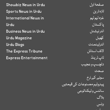
صفحۂ اول
Showbiz News in Urdu
تازہ ترین
Sports News in Urdu
غزہ لہو لہو
International News in
پاکستان
Urdu
انٹر نیشنل
Business News in Urdu
کھیل
Urdu Magazine
انٹرٹینمنٹ
Urdu Blogs
لائف اسٹائل
The Express Tribune
ٹاپ ٹرینڈ
Express Entertainment
دلچسپ و عجیب
صحت
سونے کے نرخ
پیٹرولیم مصنوعات کی قیمتیں
سائنس و ٹیکنالوجی
بلاگ
بزنس