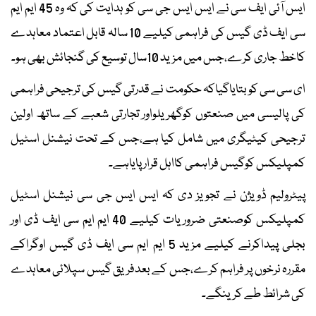
ایس آئی ایف سی نے ایس ایس جی سی کو ہدایت کی کہ وہ 45 ایم ایم
سی ایف ڈی گیس کی فراہمی کیلیے 10 سالہ قابل اعتماد معاہدے
کاخط جاری کرے،جس میں مزید 10سال توسیع کی گنجائش بھی ہو۔
ای سی سی کو بتایاگیاکہ حکومت نے قدرتی گیس کی ترجیحی فراہمی
کی پالیسی میں صنعتوں کوگھریلواور تجارتی شعبے کے ساتھ اولین
ترجیحی کیٹیگری میں شامل کیا ہے،جس کے تحت نیشنل اسٹیل
کمپلیکس کوگیس فراہمی کااہل قرار پایاہے۔
پیٹرولیم ڈویژن نے تجویز دی کہ ایس ایس جی سی نیشنل اسٹیل
کمپلیکس کوصنعتی ضروریات کیلیے 40 ایم ایم سی ایف ڈی اور
بجلی پیداکرنے کیلیے مزید 5 ایم ایم سی ایف ڈی گیس اوگراکے
مقررہ نرخوں پر فراہم کرے،جس کے بعدفریق گیس سپلائی معاہدے
کی شرائط طے کرینگے۔