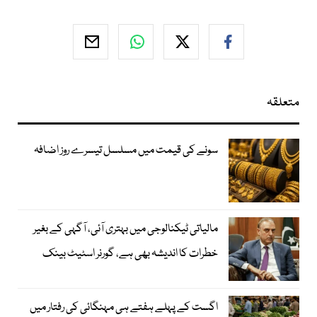
متعلقہ
سونے کی قیمت میں مسلسل تیسرے روز اضافہ
مالیاتی ٹیکنالوجی میں بہتری آئی، آگہی کے بغیر
خطرات کا اندیشہ بھی ہے، گورنر اسٹیٹ بینک
اگست کے پہلے ہفتے ہی مہنگائی کی رفتار میں