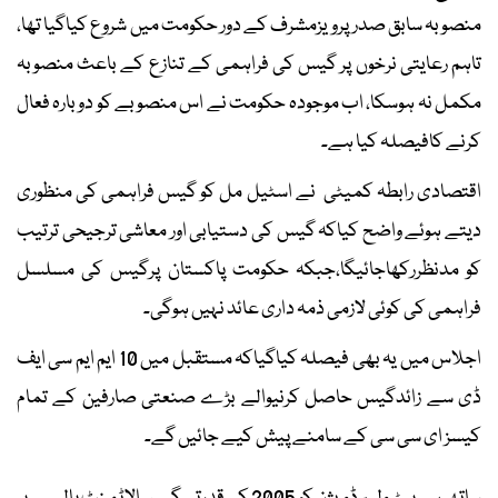
منصوبہ سابق صدر پرویزمشرف کے دور حکومت میں شروع کیاگیا تھا،
تاہم رعایتی نرخوں پر گیس کی فراہمی کے تنازع کے باعث منصوبہ
مکمل نہ ہوسکا، اب موجودہ حکومت نے اس منصوبے کو دوبارہ فعال
کرنے کافیصلہ کیا ہے۔
اقتصادی رابطہ کمیٹی نے اسٹیل مل کو گیس فراہمی کی منظوری
دیتے ہوئے واضح کیاکہ گیس کی دستیابی اور معاشی ترجیحی ترتیب
کو مدنظررکھاجائیگا،جبکہ حکومت پاکستان پرگیس کی مسلسل
فراہمی کی کوئی لازمی ذمہ داری عائد نہیں ہوگی۔
اجلاس میں یہ بھی فیصلہ کیاگیاکہ مستقبل میں 10 ایم ایم سی ایف
ڈی سے زائدگیس حاصل کرنیوالے بڑے صنعتی صارفین کے تمام
کیسز ای سی سی کے سامنے پیش کیے جائیں گے۔