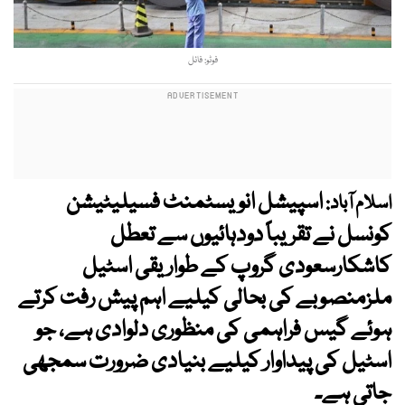
فوٹو: فائل
اسپیشل انویسٹمنٹ فسیلیٹیشن
اسلام آباد:
کونسل نے تقریباً دودہائیوں سے تعطل
کاشکارسعودی گروپ کے طواریقی اسٹیل
ملزمنصوبے کی بحالی کیلیے اہم پیش رفت کرتے
ہوئے گیس فراہمی کی منظوری دلوادی ہے، جو
اسٹیل کی پیداوار کیلیے بنیادی ضرورت سمجھی
جاتی ہے۔