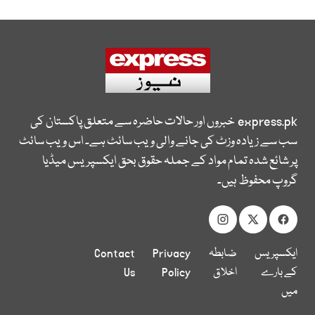
express.pk
خبروں اور حالات حاضرہ سے متعلق پاکستان کی
سب سے زیادہ وزٹ کی جانے والی ویب سائٹ ہے۔ اس ویب سائٹ
پر شائع شدہ تمام مواد کے جملہ حقوق بحق ایکسپریس میڈیا
گروپ محفوظ ہیں۔
ایکسپریس
ضابطہ
Privacy
Contact
کے بارے
اخلاق
Policy
Us
میں