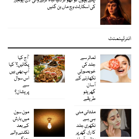
اپنے بچوں کو کھو کر دنیا تباہ کرنے والی ’دی ایونجرز‘
کی اسکارلٹ وچ ماں بن گئیں
انٹرٹینمنٹ
ٹماٹر سے
’آج کیا
جلد کی
پکائیں؟‘ کیا
خوبصورتی
آپ بھی ہیں
نکھارنے کے
اس سوال
آسان
سے
گھریلو
پریشان؟
طریقے
ملتانی مٹی
مون سون
ہی ہے
میں بارش
نکھری جلد
کے بعد
کا راز، گھر پر
نکلنے والے