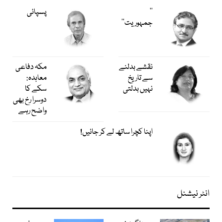
’’
پسپائی
جمہوریت‘‘
نقشے بدلنے
مکہ دفاعی
سے تاریخ
معاہدہ:
نہیں بدلتی
سکے کا
دوسرا رخ بھی
واضح رہے
اپنا کچرا ساتھ لے کر جائیں!
انٹر نیشنل