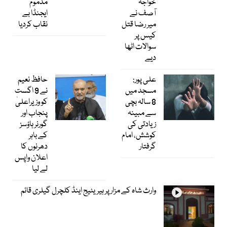
خواجہ
مذموم
آصف نے
ایجنڈا بے
میر رضا قتل
نقاب کردیا
کیس پر
سوالات اٹھا
دیے
علی پور:
حافظ نعیم
مسجد میں
نے 9 اگست
8 سالہ بچی
کو وزیراعلیٰ
سے مبینہ
پنجاب اور
زیادتی کی
گورنر ہاؤسز
کوشش، امام
کے باہر
گرفتار
دھرنوں کا
اعلان واپس
لے لیا
وارث شاہ کے مزار پر ہیریٹیج اینڈ کلچرل گیلری قائم