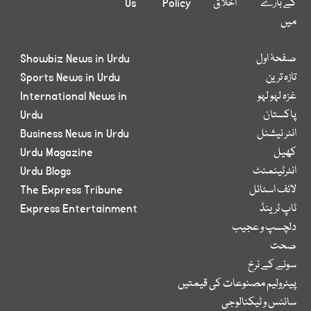
کے بارے
اخلاق
Policy
Us
میں
صفحۂ اول
Showbiz News in Urdu
تازہ ترین
Sports News in Urdu
غزہ لہو لہو
International News in
پاکستان
Urdu
انٹر نیشنل
Business News in Urdu
کھیل
Urdu Magazine
انٹرٹینمنٹ
Urdu Blogs
لائف اسٹائل
The Express Tribune
ٹاپ ٹرینڈ
Express Entertainment
دلچسپ و عجیب
صحت
سونے کے نرخ
پیٹرولیم مصنوعات کی قیمتیں
سائنس و ٹیکنالوجی