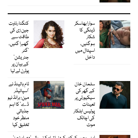
سوارا بھاسکر
کنگنا رناوت
ڈینگی کا
جین زی کی
شکار
طاقت سے
ہوگئیں،
گھبرا گئیں،
اسپتال میں
’گٹر
داخل
جنریشن‘
کے بیان پر
یوٹرن لے لیا
سلمان خان
ٹام ہالینڈ نے
کے گھر کی
’اسپائیڈر
سیکیورٹی پر
مین: برانڈ نیو
تعینات
ڈے‘ کا اہم
پولیس اہلکار
جذباتی
کی اچانک
منظر خود
موت
تخلیق کیا