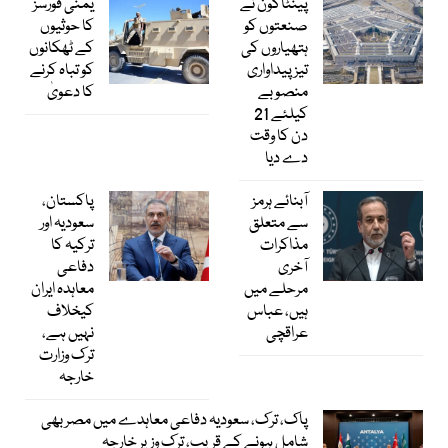
پینٹاگون نے
یمنی فورسز
صنعتوں کو
کا حوثیوں
ہتھیاروں کی
کے ٹھکانوں
تیز پیداواری
کو تباہ کرنے
منصوبے
کا دعویٰ
کیلئے 21
دن کا وقت
دے دیا
آبنائے ہرمز
پاکستان،
سے متعلق
سعودیہ اور
مذاکرات
ترکیہ کا
آخری
دفاعی
مرحلے میں
معاہدہ ایران
ہیں، عباس
کیخلاف
عراقچی
نہیں ہے،
ترک وزارت
خارجہ
پاک، ترک، سعودیہ دفاعی معاہدے میں مصر بھی
شامل ہونے کے قریب، ترک وزیر خارجہ