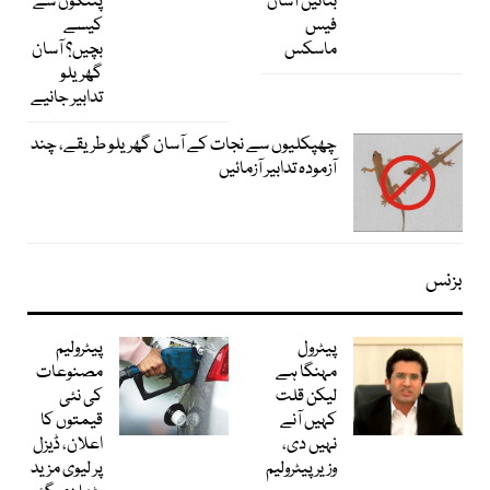
بنائیں آسان
پتنگوں سے
فیس
کیسے
ماسکس
بچیں؟ آسان
گھریلو
تدابیر جانیے
چھپکلیوں سے نجات کے آسان گھریلو طریقے، چند
آزمودہ تدابیر آزمائیں
بزنس
پیٹرول
پیٹرولیم
مہنگا ہے
مصنوعات
لیکن قلت
کی نئی
کہیں آنے
قیمتوں کا
نہیں دی،
اعلان، ڈیزل
وزیر پیٹرولیم
پر لیوی مزید