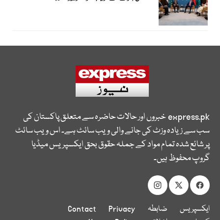
express.pk
خبروں اور حالات حاضرہ سے متعلق پاکستان کی
سب سے زیادہ وزٹ کی جانے والی ویب سائٹ ہے۔ اس ویب سائٹ
پر شائع شدہ تمام مواد کے جملہ حقوق بحق ایکسپریس میڈیا
گروپ محفوظ ہیں۔
ایکسپریس
ضابطہ
Privacy
Contact