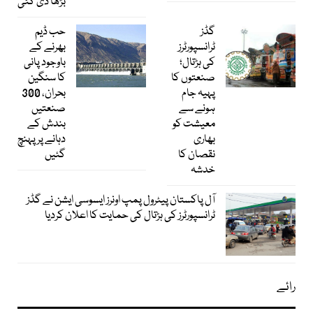
بڑھا دی گئی
گڈز
حب ڈیم
ٹرانسپورٹرز
بھرنے کے
کی ہڑتال؛
باوجود پانی
صنعتوں کا
کا سنگین
پہیہ جام
بحران، 300
ہونے سے
صنعتیں
معیشت کو
بندش کے
بھاری
دہانے پر پہنچ
نقصان کا
گئیں
خدشہ
آل پاکستان پیٹرول پمپ اونرز ایسوسی ایشن نے گڈز
ٹرانسپورٹرز کی ہڑتال کی حمایت کا اعلان کردیا
رائے