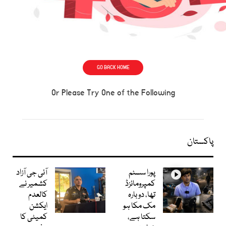
GO BACK HOME
Or Please Try One of the Following
پاکستان
پورا سسٹم
آئی جی آزاد
کمپرومائزڈ
کشمیر نے
تھا، دوبارہ
کالعدم
مک مکا ہو
ایکشن
سکتا ہے،
کمیٹی کا