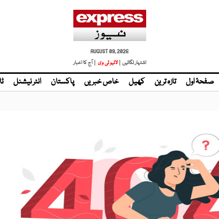
AUGUST 09, 2026
اشتہار لگائیں |
لائیو ٹی وی
| آج کا اخبار
صفحۂ اول
تازہ ترین
کھیل
خاص خبریں
پاکستان
انٹر نیشنل
ٹا