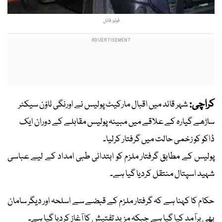
فوٹو: فائل
کراچی:
شہر قائد میں اقبال مارکیٹ پولیس نے اورنگی ٹاؤن سیکٹر
ساڑھے گیارہ کے علاقے میں مبینہ پولیس مقابلے کے دوران ایک
ڈاکو کو زخمی حالت میں گرفتار کرلیا۔
پولیس کے مطابق گرفتار ملزم کو ابتدائی طبی امداد کے لیے عباسی
شہید اسپتال منتقل کردیا گیا ہے۔
حکام کا کہنا ہے کہ گرفتار ملزم کے قبضے سے اسلحہ اور دیگر سامان
بھی برآمد کیا گیا ہے جبکہ مزید تفتیش کا آغاز کردیا گیا ہے۔