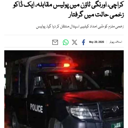
کراچی، اورنگی ٹاؤن میں پولیس مقابلہ، ایک ڈاکو
زخمی حالت میں گرفتار
زخمی ملزم کو طبی امداد کیلیے اسپتال منتقل کر دیا گیا، پولیس
اسٹاف رپورٹر
May 20, 2026