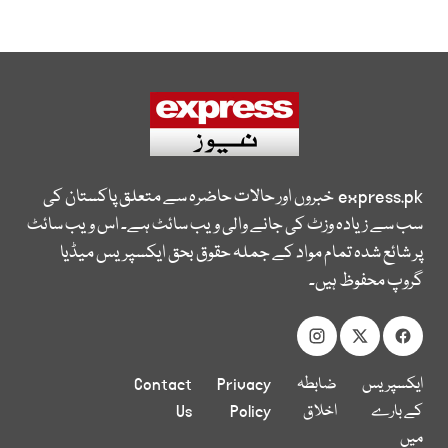
express.pk
خبروں اور حالات حاضرہ سے متعلق پاکستان کی
سب سے زیادہ وزٹ کی جانے والی ویب سائٹ ہے۔ اس ویب سائٹ
پر شائع شدہ تمام مواد کے جملہ حقوق بحق ایکسپریس میڈیا
گروپ محفوظ ہیں۔
ایکسپریس
ضابطہ
Privacy
Contact
کے بارے
اخلاق
Policy
Us
میں