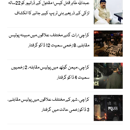
عبداللہ طاہر قتل کیس؛ مقتول کے ڈرائیور کو 22سالہ
لڑکی کے ذریعے ہنی ٹریپ کیے جانے کا انکشاف
کراچی؛ رات گئے مختلف علاقوں میں مبینہ پولیس
مقابلے، 8 زخمی سمیت 12 ڈاکو گرفتار
کراچی، میمن گوٹھ میں پولیس مقابلہ، 2 زخمیوں
سمیت 4 ڈاکو گرفتار
کراچی، شہر کے مختلف علاقوں میں پولیس مقابلے،
3 ڈاکو زخمی حالت میں گرفتار