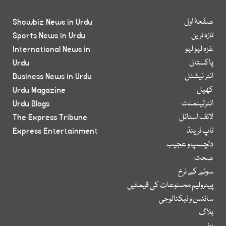
صفحۂ اول
Showbiz News in Urdu
تازہ ترین
Sports News in Urdu
غزہ لہو لہو
International News in
پاکستان
Urdu
انٹر نیشنل
Business News in Urdu
کھیل
Urdu Magazine
انٹرٹینمنٹ
Urdu Blogs
لائف اسٹائل
The Express Tribune
ٹاپ ٹرینڈ
Express Entertainment
دلچسپ و عجیب
صحت
سونے کے نرخ
پیٹرولیم مصنوعات کی قیمتیں
سائنس و ٹیکنالوجی
بلاگ