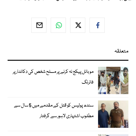
متعلقہ
موبائل پیکج نہ کرنے پر مسلح شخص کی دکاندار پر
فائرنگ
سندھ پولیس کو قتل کے مقدمے میں 5 سال سے
مطلوب اشتہاری لاہور سے گرفتار