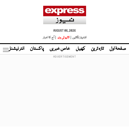
AUGUST 06, 2026
اشتہار لگائیں |
لائیو ٹی وی
| آج کا اخبار
صفحۂ اول
تازہ ترین
کھیل
خاص خبریں
پاکستان
انٹر نیشنل
ٹا