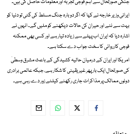
جنگی صورتحال سے اہم فوجی تجربہ اور معلومات حاصل کی ہیں۔
ایرانی وزیر خارجہ نے کہا کہ اگر دوبارہ جنگ مسلط کی گئی تو دنیا کو
بہت سے نئے اور حیران کن حالات دیکھنے کو ملیں گے۔ انہوں نے
اشارہ دیا کہ ایران اب پہلے سے زیادہ تیار ہے اور کسی بھی ممکنہ
فوجی کارروائی کا سخت جواب دے سکتا ہے۔
امریکا اور ایران کے درمیان حالیہ کشیدگی کے باعث مشرق وسطیٰ
کی صورتحال ایک بار پھر غیر یقینی کا شکار ہے، جبکہ عالمی برادری
دونوں ممالک پر مذاکرات جاری رکھنے کیلئے زور دے رہی ہے۔
متعلقہ