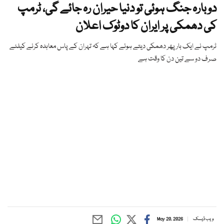
دوبارہ جنگ ہوئی تو دنیا حیران رہ جائے گی، ٹرمپ
کی دھمکی پر ایران کا دوٹوک اعلان
ٹرمپ نے ایک بار پھر دھمکی دیتے ہوئے کہا ہے کہ تہران کے پاس معاہدہ کرنے کیلئے
صرف دو سے تین دن کا وقت ہے
ویب ڈیسک
May 20, 2026