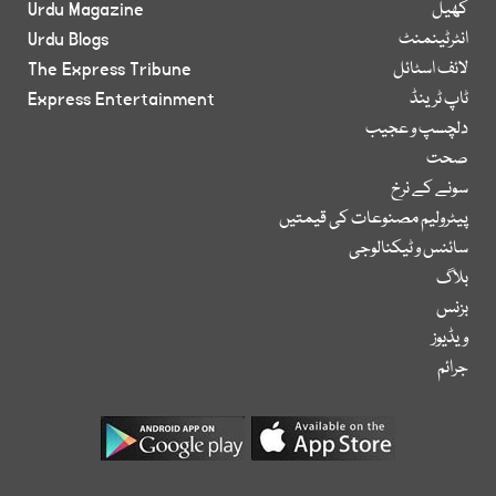
کھیل
Urdu Magazine
انٹرٹینمنٹ
Urdu Blogs
لائف اسٹائل
The Express Tribune
ٹاپ ٹرینڈ
Express Entertainment
دلچسپ و عجیب
صحت
سونے کے نرخ
پیٹرولیم مصنوعات کی قیمتیں
سائنس و ٹیکنالوجی
بلاگ
بزنس
ویڈیوز
جرائم