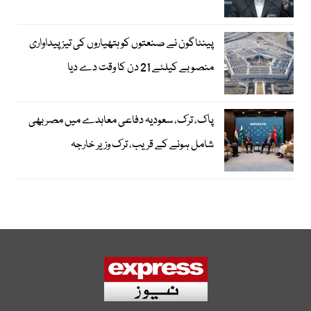
پینٹاگون نے صنعتوں کو ہتھیاروں کی تیز پیداواری
منصوبے کیلئے 21 دن کا وقت دے دیا
پاک، ترک، سعودیہ دفاعی معاہدے میں مصر بھی
شامل ہونے کے قریب، ترک وزیر خارجہ