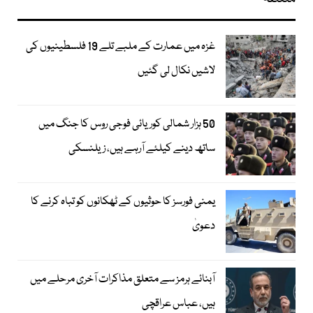
غزہ میں عمارت کے ملبے تلے 19 فلسطینیوں کی
لاشیں نکال لی گئیں
50 ہزار شمالی کوریائی فوجی روس کا جنگ میں
ساتھ دینے کیلئے آرہے ہیں، زیلنسکی
یمنی فورسز کا حوثیوں کے ٹھکانوں کو تباہ کرنے کا
دعویٰ
آبنائے ہرمز سے متعلق مذاکرات آخری مرحلے میں
ہیں، عباس عراقچی