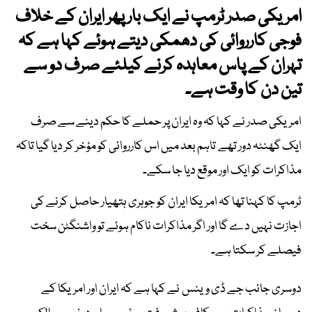
امریکی صدر ٹرمپ نے ایک بار پھر ایران کے خلاف
فوجی کارروائی کی دھمکی دیتے ہوئے کہا ہے کہ
تہران کے پاس معاہدہ کرنے کیلئے صرف دو سے
تین دن کا وقت ہے۔
امریکی صدر نے کہا کہ وہ ایران پر حملے کا حکم دینے سے صرف
ایک گھنٹہ دور تھے تاہم بعد میں اس کارروائی کو مؤخر کر دیا گیا تاکہ
مذاکرات کو ایک اور موقع دیا جا سکے۔
ٹرمپ کا کہنا تھا کہ امریکا ایران کو جوہری ہتھیار حاصل کرنے کی
اجازت نہیں دے گا اور اگر مذاکرات ناکام ہوئے تو واشنگٹن سخت
فیصلے کر سکتا ہے۔
دوسری جانب جے ڈی وینس نے کہا ہے کہ ایران اور امریکا کے