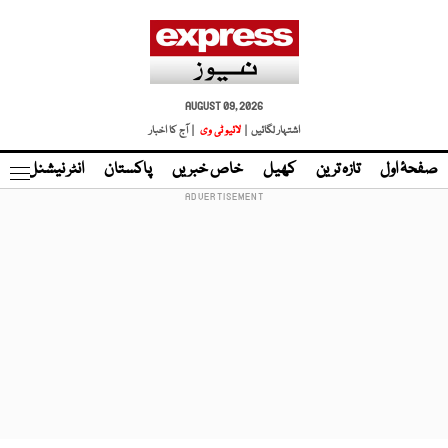
AUGUST 09, 2026
اشتہار لگائیں |
لائیو ٹی وی
| آج کا اخبار
صفحۂ اول
تازہ ترین
کھیل
خاص خبریں
پاکستان
انٹر نیشنل
ٹا