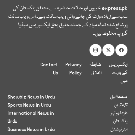
express.pk
خبروں اور حالات حاضرہ سے متعلق پاکستان کی
سب سے زیادہ وزٹ کی جانے والی ویب سائٹ ہے۔ اس ویب سائٹ
پر شائع شدہ تمام مواد کے جملہ حقوق بحق ایکسپریس میڈیا
گروپ محفوظ ہیں۔
ایکسپریس
ضابطہ
Privacy
Contact
کے بارے
اخلاق
Policy
Us
میں
صفحۂ اول
Showbiz News in Urdu
تازہ ترین
Sports News in Urdu
غزہ لہو لہو
International News in
پاکستان
Urdu
انٹر نیشنل
Business News in Urdu