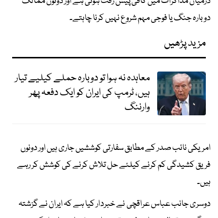
درمیان مذاکرات میں کافی پیش رفت ہوئی ہے اور دونوں ممالک
دوبارہ جنگ یا فوجی مہم شروع نہیں کرنا چاہتے۔
مزید پڑھیں
معاہدہ نہ ہوا تو دوبارہ حملے کیلیے تیار
ہیں، ٹرمپ کی ایران کو ایک دفعہ پھر
وارننگ
امریکی نائب صدر کے مطابق سفارتی کوششیں جاری ہیں اور دونوں
فریق کشیدگی کم کرنے کیلئے حل تلاش کرنے کی کوشش کر رہے
ہیں۔
دوسری جانب عباس عراقچی نے خبردار کیا ہے کہ ایران نے گزشتہ