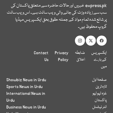
express.pk
خبروں اور حالات حاضرہ سے متعلق پاکستان کی
سب سے زیادہ وزٹ کی جانے والی ویب سائٹ ہے۔ اس ویب سائٹ
پر شائع شدہ تمام مواد کے جملہ حقوق بحق ایکسپریس میڈیا
گروپ محفوظ ہیں۔
ایکسپریس
ضابطہ
Privacy
Contact
کے بارے
اخلاق
Policy
Us
میں
صفحۂ اول
Showbiz News in Urdu
تازہ ترین
Sports News in Urdu
غزہ لہو لہو
International News in
پاکستان
Urdu
انٹر نیشنل
Business News in Urdu