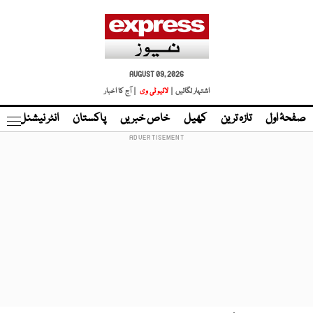
AUGUST 09, 2026
اشتہار لگائیں |
لائیو ٹی وی
| آج کا اخبار
صفحۂ اول
تازہ ترین
کھیل
خاص خبریں
پاکستان
انٹر نیشنل
ٹا