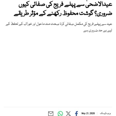
عیدالاضحیٰ سے پہلے فریج کی صفائی کیوں
ضروری؟ گوشت محفوظ رکھنے کے مؤثر طریقے
عید سے پہلے فریج کی مکمل صفائی کرنا صحت مند ماحول اور خوراک کے تحفظ کے
لیے بے حد ضروری ہے
ویب ڈیسک
May 21, 2026