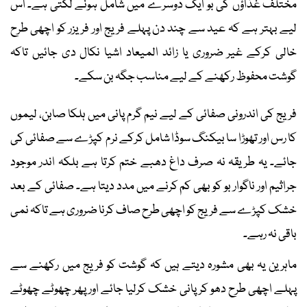
مختلف غذاؤں کی بو ایک دوسرے میں شامل ہونے لگتی ہے۔ اس
لیے بہتر ہے کہ عید سے چند دن پہلے فریج اور فریزر کو اچھی طرح
خالی کرکے غیر ضروری یا زائد المیعاد اشیا نکال دی جائیں تاکہ
گوشت محفوظ رکھنے کے لیے مناسب جگہ بن سکے۔
فریج کی اندرونی صفائی کے لیے نیم گرم پانی میں ہلکا صابن، لیموں
کا رس اور تھوڑا سا بیکنگ سوڈا شامل کرکے نرم کپڑے سے صفائی کی
جائے۔ یہ طریقہ نہ صرف داغ دھبے ختم کرتا ہے بلکہ اندر موجود
جراثیم اور ناگوار بو کو بھی کم کرنے میں مدد دیتا ہے۔ صفائی کے بعد
خشک کپڑے سے فریج کو اچھی طرح صاف کرنا ضروری ہے تاکہ نمی
باقی نہ رہے۔
ماہرین یہ بھی مشورہ دیتے ہیں کہ گوشت کو فریج میں رکھنے سے
پہلے اچھی طرح دھو کر پانی خشک کرلیا جائے اور پھر چھوٹے چھوٹے