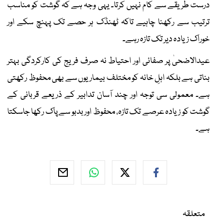
درست طریقے سے کام نہیں کرتا۔ یہی وجہ ہے کہ گوشت کو مناسب
ترتیب سے رکھنا چاہیے تاکہ ٹھنڈک ہر حصے تک پہنچ سکے اور
خوراک زیادہ دیر تک تازہ رہے۔
عیدالاضحیٰ پر صفائی اور احتیاط نہ صرف فریج کی کارکردگی بہتر
بناتی ہے بلکہ اہلِ خانہ کو مختلف بیماریوں سے بھی محفوظ رکھتی
ہے۔ معمولی سی توجہ اور چند آسان تدابیر کے ذریعے قربانی کے
گوشت کو زیادہ عرصے تک تازہ، محفوظ اور بدبو سے پاک رکھا جاسکتا
ہے۔
متعلقہ