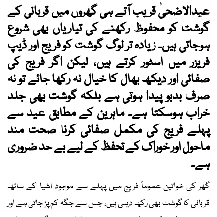
عیدالاضحیٰ قریب آتے ہی گھروں میں قربانی کے
گوشت کو محفوظ رکھنے کی تیاریاں بھی شروع
ہوجاتی ہیں۔ زیادہ تر لوگ گوشت کو فریج اور ڈیپ
فریزر میں اسٹور کرتے ہیں، لیکن اگر فریج کی
صفائی اور دیکھ بھال کا خیال نہ رکھا جائے تو نہ
صرف بدبو پیدا ہوتی ہے بلکہ گوشت بھی جلد
خراب ہوسکتا ہے۔ ماہرین کے مطابق عید سے
پہلے فریج کی مکمل صفائی کرنا صحت مند
ماحول اور خوراک کے تحفظ کے لیے بے حد ضروری
ہے۔
گھر کی خواتین عموماً فریج میں پہلے سے موجود اشیا کے ساتھ
قربانی کا گوشت بھی رکھ دیتی ہیں، جس سے جگہ کم پڑ جاتی ہے اور