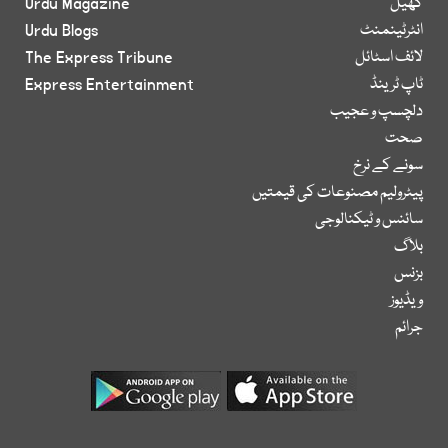
کھیل
Urdu Magazine
انٹرٹینمنٹ
Urdu Blogs
لائف اسٹائل
The Express Tribune
ٹاپ ٹرینڈ
Express Entertainment
دلچسپ و عجیب
صحت
سونے کے نرخ
پیٹرولیم مصنوعات کی قیمتیں
سائنس و ٹیکنالوجی
بلاگ
بزنس
ویڈیوز
جرائم