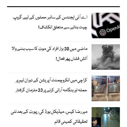
اے آئی ایجنٹس کے سائبر حملوں کے لیے گروپ
چیٹ بنانے سے متعلق انکشاف!
ماضی میں 30 ہزار افراد کی موت کا سبب بننے والا
آتش فشاں پھر فعال!
کراچی میں انکروچمنٹ آپریشن کے دوران ٹیم پر
حملہ اور ہنگامہ آرائی کرنے پر 33 ملزمان گرفتار
میر رضا کیس، میڈیکل بورڈ کی رپورٹ کے بعد نئی
تحقیقاتی کمیٹی قائم