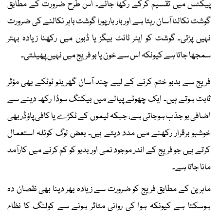
پیکٹس میں تقسیم کرکے رکھا جائے۔ اس طرح ضرورت کے مطابق
گوشت نکالنا آسان رہتا ہے اور بار بار پورا گوشت باہر نکالنے کی ضرورت
نہیں پڑتی۔ گوشت کو ایئر ٹائٹ بیگز یا ڈبوں میں رکھنا زیادہ بہتر
سمجھا جاتا ہے کیونکہ اس سے خون یا بو فریج میں نہیں پھیلتی۔
فریج سے بدبو ختم کرنے کے لیے چند آسان گھریلو ٹوٹکے بھی مؤثر
ثابت ہوتے ہیں۔ ایک چھوٹے پیالے میں بیکنگ سوڈا رکھ دینے سے
اضافی بو جذب ہوجاتی ہے، جبکہ لیموں کے ٹکڑے یا کافی پاؤڈر بھی
خوشبو برقرار رکھنے میں مدد دیتے ہیں۔ بعض لوگ کوئلہ استعمال
کرتے ہیں جو فریج کے اندر موجود نمی اور بدبو کو کم کرنے میں کارآمد
مانا جاتا ہے۔
ماہرین کے مطابق فریج کو ضرورت سے زیادہ بھر دینا بھی نقصان دہ
ہوسکتا ہے کیونکہ ہوا کی روانی متاثر ہونے سے کولنگ کا نظام