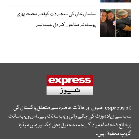
سلمان خان کی سنجے دت کیلئے محبت بھری
پوسٹ نے مداحوں کے دل جیت لیے
express.pk
خبروں اور حالات حاضرہ سے متعلق پاکستان کی
سب سے زیادہ وزٹ کی جانے والی ویب سائٹ ہے۔ اس ویب سائٹ
پر شائع شدہ تمام مواد کے جملہ حقوق بحق ایکسپریس میڈیا
گروپ محفوظ ہیں۔