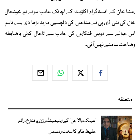
رمشا خان کے انسٹاگرام اکاؤنٹ کے اچانک غائب ہونے اور خوشحال
خان کی نئی ڈی پی نے مداحوں کی دلچسپی مزید بڑھا دی ہے، تاہم
اس حوالے سے دونوں فنکاروں کی جانب سے تاحال کوئی باضابطہ
وضاحت سامنے نہیں آئی۔
متعلقہ
’عینک والا جن‘ کے اینیمیٹڈ ورژن پر تنازع، رائٹر
حفیظ طاہر کا سخت ردعمل