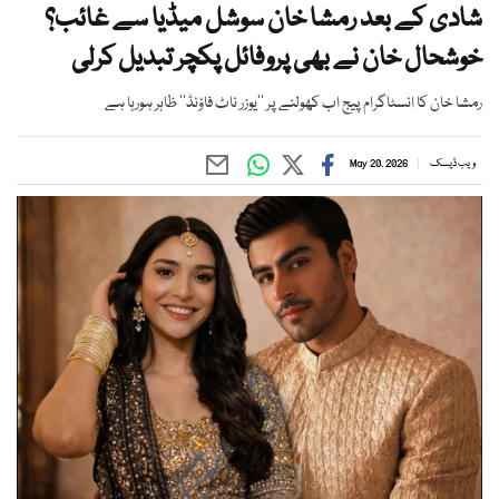
شادی کے بعد رمشا خان سوشل میڈیا سے غائب؟
خوشحال خان نے بھی پروفائل پکچر تبدیل کرلی
رمشا خان کا انسٹاگرام پیج اب کھولنے پر ’’یوزر ناٹ فاؤنڈ‘‘ ظاہر ہورہا ہے
ویب ڈیسک
May 20, 2026