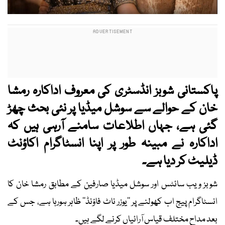
پاکستانی شوبز انڈسٹری کی معروف اداکارہ رمشا
خان کے حوالے سے سوشل میڈیا پر نئی بحث چھڑ
گئی ہے، جہاں اطلاعات سامنے آرہی ہیں کہ
اداکارہ نے مبینہ طور پر اپنا انسٹاگرام اکاؤنٹ
ڈیلیٹ کر دیا ہے۔
شوبز ویب سائٹس اور سوشل میڈیا صارفین کے مطابق رمشا خان کا
انسٹاگرام پیج اب کھولنے پر ’’یوزر ناٹ فاؤنڈ‘‘ ظاہر ہورہا ہے، جس کے
بعد مداح مختلف قیاس آرائیاں کرنے لگے ہیں۔