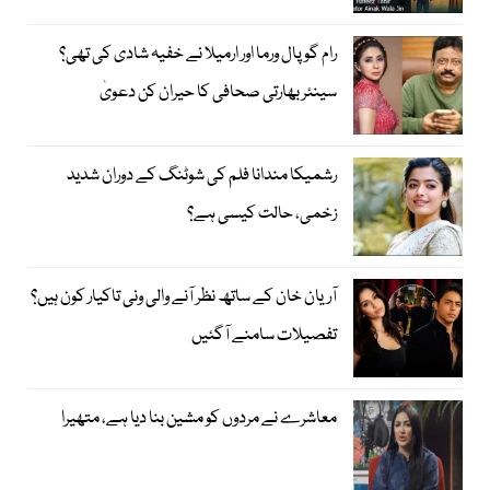
رام گوپال ورما اور ارمیلا نے خفیہ شادی کی تھی؟
سینئر بھارتی صحافی کا حیران کن دعویٰ
رشمیکا مندانا فلم کی شوٹنگ کے دوران شدید
زخمی، حالت کیسی ہے؟
آریان خان کے ساتھ نظر آنے والی ونی تاکیار کون ہیں؟
تفصیلات سامنے آگئیں
معاشرے نے مردوں کو مشین بنا دیا ہے، متھیرا