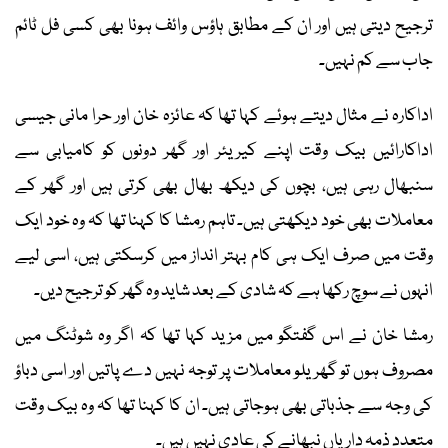
ترجیح دیتی ہیں اور ان کے مطابق ہاؤس وائف ہونا بھی کسی فل ٹائم
جاب سے کم نہیں۔
اداکارہ نے مثال دیتے ہوئے کہا تھا کہ عائزہ خان اور حرا مانی جیسی
اداکارائیں بیک وقت اپنے کیریئر اور گھر دونوں کو کامیابی سے
سنبھال رہی ہیں، بچوں کی دیکھ بھال بھی کرتی ہیں اور گھر کے
معاملات بھی خود دیکھتی ہیں۔ تاہم رمشا کا کہنا تھا کہ وہ خود ایک
وقت میں صرف ایک ہی کام بہتر انداز میں کرسکتی ہیں، اسی لیے
انہوں نے سوچ رکھا ہے کہ شادی کے بعد شاید وہ گھر کو ترجیح دیں۔
رمشا خان نے اس گفتگو میں مزید کہا تھا کہ اگر وہ شوٹنگ میں
مصروف ہوں تو گھریلو معاملات پر توجہ نہیں دے پاتیں اور اسی دباؤ
کی وجہ سے جذباتی بھی ہوجاتی ہیں۔ ان کا کہنا تھا کہ وہ بیک وقت
متعدد ذمہ داریاں نبھانے کی عادی نہیں ہیں۔