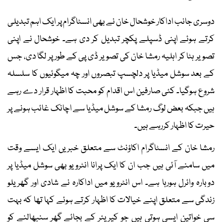
دوسری جانب اداکار خوشحال خان نے بھی انسٹاگرام پر ایک اہم تبدیلی
کرتے ہوئے اپنی ڈسپلے پکچر تبدیل کر دی ہے۔ خوشحال نے اپنی
تصویر ہٹا کر اہلیہ رمشا خان کی تصویر ڈی پی کے طور پر لگا دی، جس
کے بعد سوشل میڈیا پر دلچسپ تبصروں اور چہ میگوئیوں کا سلسلہ
شروع ہوگیا۔ کئی صارفین اس اقدام کو محبت کا اظہار قرار دے رہے
ہیں جبکہ بعض لوگ رمشا کے سوشل میڈیا سے اچانک غائب ہونے پر
حیرت کا اظہار کررہے ہیں۔
رمشا خان کے انسٹاگرام اکاؤنٹ سے متعلق خبریں ایک ایسے وقت
میں سامنے آئی ہیں جب ان کا ایک پرانا انٹرویو بھی سوشل میڈیا پر
دوبارہ وائرل ہورہا ہے۔ اس انٹرویو میں اداکارہ نے شادی اور گھریلو
زندگی سے متعلق اپنے خیالات کا اظہار کرتے ہوئے کہا تھا کہ بہت
سی خواتین ایسی ہوتی ہیں جو کیریئر کے بجائے گھر سنبھالنے کو