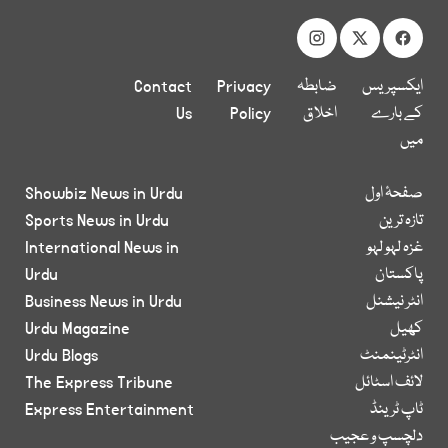
ایکسپریس
ضابطہ
Privacy
Contact
کے بارے
اخلاق
Policy
Us
میں
صفحۂ اول
Showbiz News in Urdu
تازہ ترین
Sports News in Urdu
غزہ لہو لہو
International News in
پاکستان
Urdu
انٹر نیشنل
Business News in Urdu
کھیل
Urdu Magazine
انٹرٹینمنٹ
Urdu Blogs
لائف اسٹائل
The Express Tribune
ٹاپ ٹرینڈ
Express Entertainment
دلچسپ و عجیب