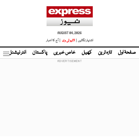
AUGUST 04, 2026
اشتہار لگائیں |
لائیو ٹی وی
| آج کا اخبار
صفحۂ اول
تازہ ترین
کھیل
خاص خبریں
پاکستان
انٹر نیشنل
ٹا