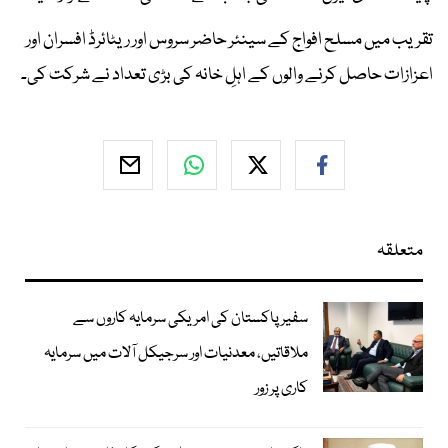
تقریب میں مسلح افواج کے سینئر حاضر سروس اور ریٹائرڈ افسران اور
اعزازات حاصل کرنے والوں کے اہلِ خانہ کی بڑی تعداد نے شرکت کی۔
متعلقہ
سفیر پاکستان کی امریکی سرمایہ کاروں سے
ملاقاتیں، معدنیات اور سرجیکل آلات میں سرمایہ
کاری پر زور