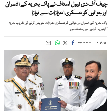
چیف آف دی نیول اسٹاف نے پاک بحریہ کے افسران
اور جوانوں کو عسکری اعزازات سے نوازا
پاک بحریہ کے افسران اور جوانوں کو عسکری اعزازات تفویض کرنے کی تقریب بحریہ
آڈیٹوریم، کراچی میں منعقد ہوئی
ویب ڈیسک
May 20, 2026