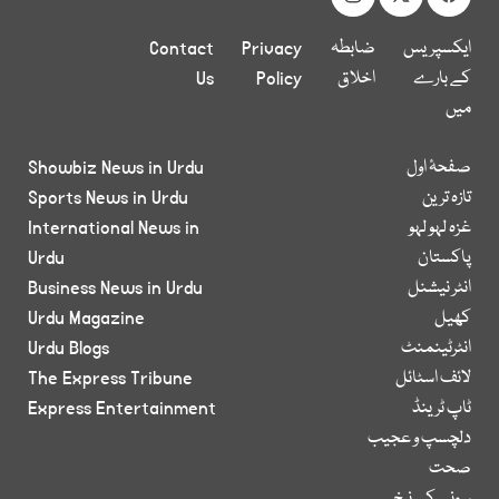
ایکسپریس
ضابطہ
Privacy
Contact
کے بارے
اخلاق
Policy
Us
میں
صفحۂ اول
Showbiz News in Urdu
تازہ ترین
Sports News in Urdu
غزہ لہو لہو
International News in
پاکستان
Urdu
انٹر نیشنل
Business News in Urdu
کھیل
Urdu Magazine
انٹرٹینمنٹ
Urdu Blogs
لائف اسٹائل
The Express Tribune
ٹاپ ٹرینڈ
Express Entertainment
دلچسپ و عجیب
صحت