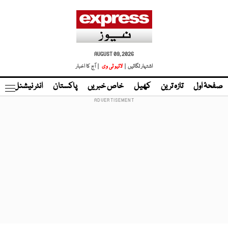
AUGUST 09, 2026
اشتہار لگائیں |
لائیو ٹی وی
| آج کا اخبار
صفحۂ اول
تازہ ترین
کھیل
خاص خبریں
پاکستان
انٹر نیشنل
ٹا