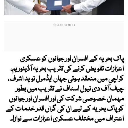
پاک بحریہ کے افسران اور جوانوں کو عسکری
اعزازات تفویض کرنے کی تقریب بحریہ آڈیٹوریم،
کراچی میں منعقد ہوئی جہاں ایڈمرل نوید اشرف،
چیف آف دی نیول اسٹاف نے تقریب میں بطور
مہمان خصوصی شرکت کی اور افسران اور جوانوں
کو پاک بحریہ کے لیے ان کی گراں قدر خدمات کے
اعتراف میں مختلف عسکری اعزازات سے نوازا۔