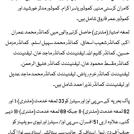
کامران کرسٹی منیر، کموڈور یاسر اکرام، کموڈور مدثر خورشید اور
کموڈور عمر فاروق شامل ہیں۔
تمغہ امتیاز (ملٹری) حاصل کرنے والوں میں کمانڈر محمد عمران
اکبر، کمانڈر شعیب اسحاق، کمانڈر محمد سہیل اسلم، کمانڈر مزمل
حسین، کمانڈر کلیم اللہ، لیفٹیننٹ کمانڈر ماجد خان، لیفٹیننٹ
کمانڈر مقسط محمود خان، لیفٹیننٹ کمانڈر خلیق الرحمٰن،
لیفٹیننٹ کمانڈر خرم ریاض، لیفٹیننٹ کمانڈر محمد ماجد عدیل
اور لیفٹیننٹ کمانڈر نذیر احمد شامل ہیں۔
پاک بحریہ کے سی پی اوز اور سیلرز کو 33 تمغہ خدمت (ملٹری)-I اور
82 تمغہ خدمت (ملٹری)-II جبکہ 69 تمغہ خدمت (ملٹری)-III دیے
گئے۔ علاوہ ازیں 51 افسران، سی پی اوز/ سیلرز اور نیوی سویلینز کو
چیف آف دی نیول اسٹاف کی جانب سے ستائشی اسناد سےنوازا گیا۔