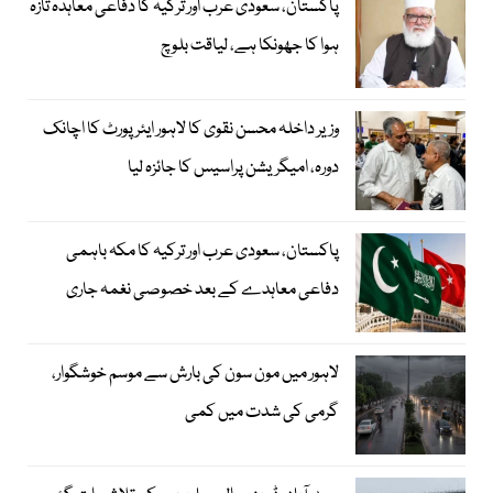
پاکستان، سعودی عرب اور ترکیہ کا دفاعی معاہدہ تازہ
ہوا کا جھونکا ہے، لیاقت بلوچ
وزیر داخلہ محسن نقوی کا لاہور ایئر پورٹ کا اچانک
دورہ، امیگریشن پراسیس کا جائزہ لیا
پاکستان، سعودی عرب اور ترکیہ کا مکہ باہمی
دفاعی معاہدے کے بعد خصوصی نغمہ جاری
لاہور میں مون سون کی بارش سے موسم خوشگوار،
گرمی کی شدت میں کمی