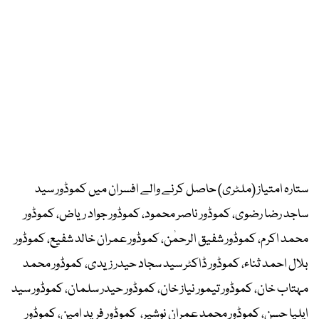
ستارہ امتیاز (ملٹری) حاصل کرنے والے افسران میں کموڈور سید
ساجد رضا رضوی، کموڈور ناصر محمود، کموڈور جواد ریاض، کموڈور
محمد اکرم، کموڈور شفیق الرحمٰن، کموڈور عمران خالد شفیع، کموڈور
بلال احمد ثناء، کموڈور ڈاکٹر سید سجاد حیدر زیدی، کموڈور محمد
مہتاب خان، کموڈور تیمور نیاز خان، کموڈور حیدر سلمان، کموڈور سید
ایلیا حسن، کموڈور محمد عمران نوشیر، کموڈور فرید امین، کموڈور