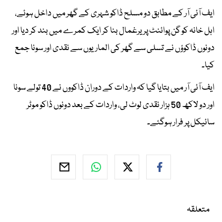
ایف آئی آر کے مطابق دو مسلح ڈاکو شہری کے گھر میں داخل ہوئے،
اہل خانہ کو گن پوائنٹ پر یرغمال بنا کر ایک کمرے میں بند کر دیا اور
دونوں ڈاکوؤں نے تسلی سے گھر کی الماریوں سے نقدی اور سونا جمع
کیا۔
ایف آئی آر میں بتایا گیا کہ واردات کے دوران ڈاکووں نے 40 تولے سونا
اور دو لاکھ 50 ہزار نقدی لوٹ لی، واردات کے بعد دونوں ڈاکو موٹر
سائیکل پر فرار ہوگئے۔
متعلقہ