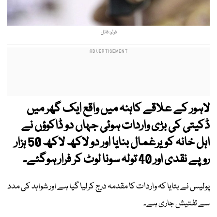
فوٹو: فائل
لاہور کے علاقے کاہنہ میں واقع ایک گھر میں
ڈکیتی کی بڑی واردات ہوئی جہاں دو ڈاکوؤں نے
اہل خانہ کویرغمال بنایا اور دو لاکھ لاکھ 50 ہزار
روپے نقدی اور 40 تولہ سونا لوٹ کر فرار ہوگئے۔
پولیس نے بتایا کہ واردات کا مقدمہ درج کرلیا گیا ہے اور شواہد کی مدد
سے تفتیش جاری ہے۔