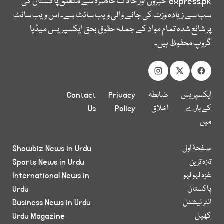
express.pk
خبروں اور حالات حاضرہ سے متعلق پاکستان کی
سب سے زیادہ وزٹ کی جانے والی ویب سائٹ ہے۔ اس ویب سائٹ
پر شائع شدہ تمام مواد کے جملہ حقوق بحق ایکسپریس میڈیا
گروپ محفوظ ہیں۔
ایکسپریس
ضابطہ
Privacy
Contact
کے بارے
اخلاق
Policy
Us
میں
صفحۂ اول
Showbiz News in Urdu
تازہ ترین
Sports News in Urdu
غزہ لہو لہو
International News in
پاکستان
Urdu
انٹر نیشنل
Business News in Urdu
کھیل
Urdu Magazine