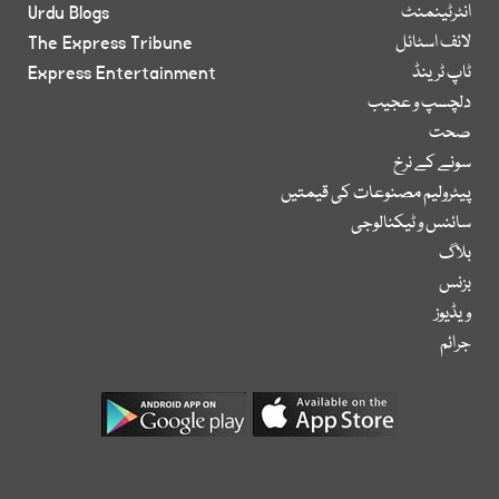
انٹرٹینمنٹ
Urdu Blogs
لائف اسٹائل
The Express Tribune
ٹاپ ٹرینڈ
Express Entertainment
دلچسپ و عجیب
صحت
سونے کے نرخ
پیٹرولیم مصنوعات کی قیمتیں
سائنس و ٹیکنالوجی
بلاگ
بزنس
ویڈیوز
جرائم