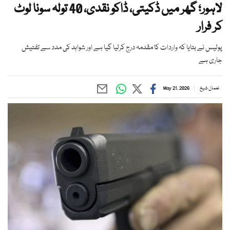
لاہور؛ گھر میں ڈکیتی، ڈاکو نقدی، 40 تولہ سونا لوٹ
کر فرار
پولیس نے بتایا کہ واردات کا مقدمہ درج کرلیا گیا ہے اور شواہد کی مدد سے تفتیش
جاری ہے
نعمان شیخ
May 21, 2026