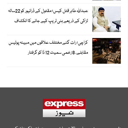
عبداللہ طاہر قتل کیس؛ مقتول کے ڈرائیور کو 22سالہ
لڑکی کے ذریعے ہنی ٹریپ کیے جانے کا انکشاف
کراچی؛ رات گئے مختلف علاقوں میں مبینہ پولیس
مقابلے، 8 زخمی سمیت 12 ڈاکو گرفتار