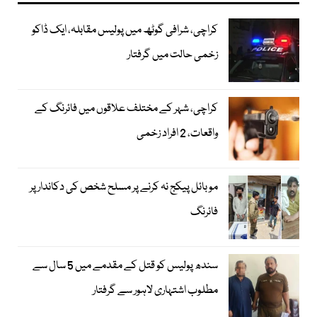
کراچی، شرافی گوٹھ میں پولیس مقابلہ، ایک ڈاکو
زخمی حالت میں گرفتار
کراچی، شہر کے مختلف علاقوں میں فائرنگ کے
واقعات، 2 افراد زخمی
موبائل پیکج نہ کرنے پر مسلح شخص کی دکاندار پر
فائرنگ
سندھ پولیس کو قتل کے مقدمے میں 5 سال سے
مطلوب اشتہاری لاہور سے گرفتار