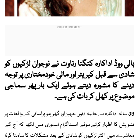
بالی ووڈ اداکارہ کنگنا رناوت نے نوجوان لڑکیوں کو
شادی سے قبل کیریئر اور مالی خودمختاری پر توجہ
دینے کا مشورہ دیتے ہوئے ایک بار پھر سماجی
موضوع پر کھل کر بات کی ہے۔
39 سالہ اداکارہ نے حالیہ دنوں جہیز اور گھریلو ہراسانی کے واقعات پر
تشویش کا اظہار کرتے ہوئے انسٹاگرام اسٹوری میں لکھا کہ آج کے
معاشرے میں اکثر لڑکیوں کو شادی کے بعد مشکلات کا سامنا کرنا