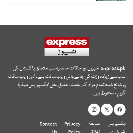
express.pk
خبروں اور حالات حاضرہ سے متعلق پاکستان کی
سب سے زیادہ وزٹ کی جانے والی ویب سائٹ ہے۔ اس ویب سائٹ
پر شائع شدہ تمام مواد کے جملہ حقوق بحق ایکسپریس میڈیا
گروپ محفوظ ہیں۔
ایکسپریس
ضابطہ
Privacy
Contact
کے بارے
اخلاق
Policy
Us