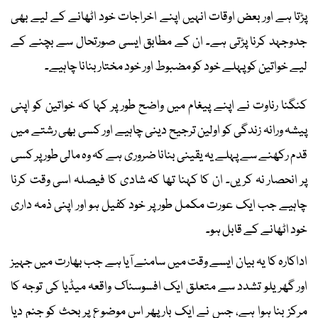
پڑتا ہے اور بعض اوقات انہیں اپنے اخراجات خود اٹھانے کے لیے بھی
جدوجہد کرنا پڑتی ہے۔ ان کے مطابق ایسی صورتحال سے بچنے کے
لیے خواتین کو پہلے خود کو مضبوط اور خود مختار بنانا چاہیے۔
کنگنا رناوت نے اپنے پیغام میں واضح طور پر کہا کہ خواتین کو اپنی
پیشہ ورانہ زندگی کو اولین ترجیح دینی چاہیے اور کسی بھی رشتے میں
قدم رکھنے سے پہلے یہ یقینی بنانا ضروری ہے کہ وہ مالی طور پر کسی
پر انحصار نہ کریں۔ ان کا کہنا تھا کہ شادی کا فیصلہ اسی وقت کرنا
چاہیے جب ایک عورت مکمل طور پر خود کفیل ہو اور اپنی ذمہ داری
خود اٹھانے کے قابل ہو۔
اداکارہ کا یہ بیان ایسے وقت میں سامنے آیا ہے جب بھارت میں جہیز
اور گھریلو تشدد سے متعلق ایک افسوسناک واقعہ میڈیا کی توجہ کا
مرکز بنا ہوا ہے، جس نے ایک بار پھر اس موضوع پر بحث کو جنم دیا