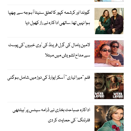
گووندا اور کرشمہ کپور کا تعلق سنیتا آہوجہ سے چھپا
ہوا نہیں تھا، ساتھی اداکارہ نے راز کھول دیا
لامین یامال کی گرل فرینڈ کی ’بری خبروں‘کی پوسٹ
سے مداح تشویش میں مبتلا
فلم ’’میرا لیاری‘‘ آسکر ایوارڈ کی دوڑ میں شامل ہوگئی
اداکارہ صباحت بخاری نے ڈرامہ سیٹس پر ’ہیلتھی
فلرٹنگ‘ کی حمایت کر دی