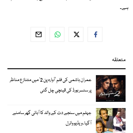
ہے۔
متعلقہ
عمران ہاشمی کی فلم ’آوارہ پن 2‘ میں متنازع مناظر
پر سنسر بورڈ کی قینچی چل گئی
جہلم میں سنجے دت کے والد کا آبائی گھر سامنے
آگیا، ویڈیو وائرل