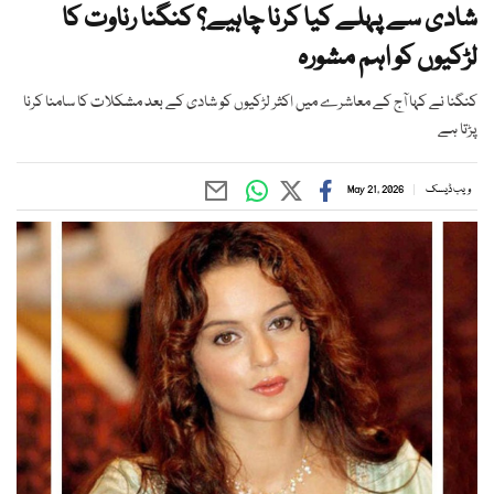
شادی سے پہلے کیا کرنا چاہیے؟ کنگنا رناوت کا
لڑکیوں کو اہم مشورہ
کنگنا نے کہا آج کے معاشرے میں اکثر لڑکیوں کو شادی کے بعد مشکلات کا سامنا کرنا
پڑتا ہے
ویب ڈیسک
May 21, 2026