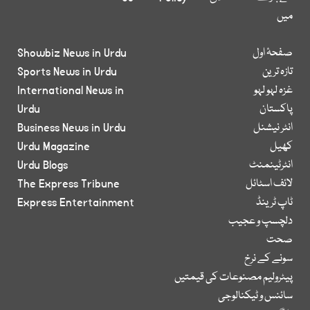
میں
صفحۂ اول
Showbiz News in Urdu
تازہ ترین
Sports News in Urdu
غزہ لہو لہو
International News in
پاکستان
Urdu
انٹر نیشنل
Business News in Urdu
کھیل
Urdu Magazine
انٹرٹینمنٹ
Urdu Blogs
لائف اسٹائل
The Express Tribune
ٹاپ ٹرینڈ
Express Entertainment
دلچسپ و عجیب
صحت
سونے کے نرخ
پیٹرولیم مصنوعات کی قیمتیں
سائنس و ٹیکنالوجی