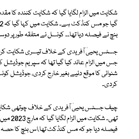
شکایت میں الزام لگایا گیا کہ شکایت کنندہ کا مقد
بنچ نے فیصلہ دیا تھا۔۔ کونسل نے متفقہ طور پر دو
جسٹس یحییٰ آفریدی کے خلاف تیسری شکایت کراچی 
جس میں الزام عائد کیا گیا تھا کہ سپریم جوڈیش
شنوائی کا موقع دئیے بغیر خارج کردی، جوڈیشل کون
کردی۔
چیف جسٹس یحییٰ آفریدی کے خلاف چوتھی شکایت 
تھی۔ شکای
فیصلہ دیا جو کہ مس کنڈکٹ تھا،اس بنچ کا حصہ 