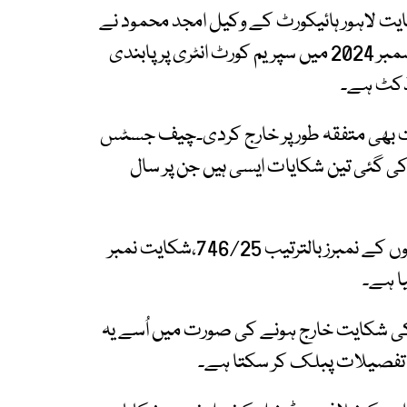
 لاہور ہائیکورٹ کے وکیل امجد محمود نے
دائر کی۔ جس میں الزام لگایا گیا کہ ایک وکیل کو دسمبر 2024 میں سپریم کورٹ انٹری پر پابندی
نڈکٹ ہے۔
بھی متفقہ طور پر خارج کردی۔چیف جسٹس
کی گئی تین شکایات ایسی ہیں جن پر سال
گزشتہ سال 2025 میں دائر کی گئی ان تین درخواستوں کے نمبرز بالترتیب 746/25،شکایت نمبر
شکایت خارج ہونے کی صورت میں اُسے یہ
 کی تفصیلات پبلک کر سکتا ہے۔