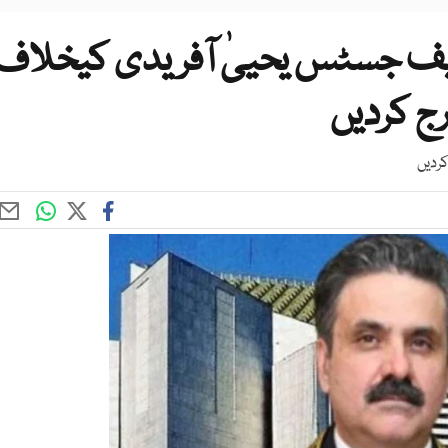
ف جسٹس یحییٰ آفریدی کیخلاف
ردیں