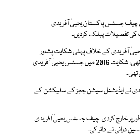
ئی کے اجلاس میں چیف جسٹس پاکستان یحییٰ آفریدی
ت کی تفصیلات پبلک کردیں۔
ٰ آفریدی کے خلاف پہلی شکایت پشاور
ہائی کورٹ کے وکیل صبغت اللہ شاہ نے جمع کرائی تھی، شکایت 2016 میں جسٹس یحییٰ آفریدی
 تھی۔
آفریدی نے ایڈیشنل سیشن ججز کے سلیکشن کے
تفقہ طور پر خارج کردی۔چیف جسٹس یحییٰ آفریدی
 درانی نے دائر کی۔