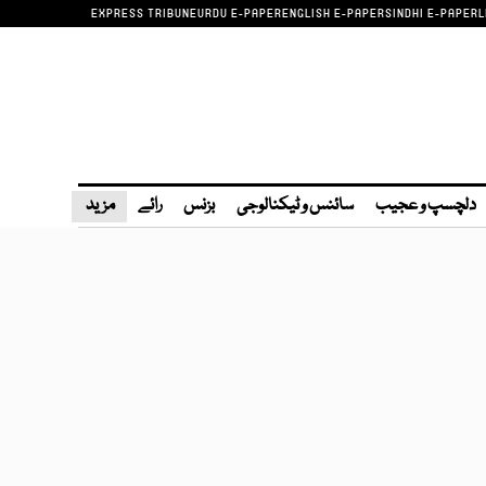
EXPRESS TRIBUNE
URDU E-PAPER
ENGLISH E-PAPER
SINDHI E-PAPER
L
دلچسپ و عجیب
سائنس و ٹیکنالوجی
بزنس
رائے
مزید