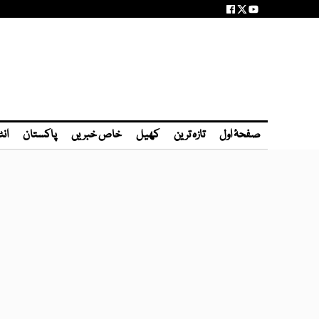
صفحۂ اول
تازہ ترین
کھیل
خاص خبریں
پاکستان
انٹ