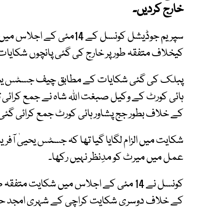
خارج کردیں۔
سپریم جوڈیشل کونسل کے 14م
کیخلاف متفقہ طور پر خارج کی گئی پانچوں شکایا
پبلک کی گئی شکایات کے مطابق چیف جسٹس یحیی
کے خلاف بطور جج پشاور ہائی کورٹ جمع کرائی گئی
شکایت میں الزام لگایا گیا تھا کہ جسٹس یحییٰ 
عمل میں میرٹ کو مدِنظر نہیں رکھا۔
کونسل نے 14 مئی کے اجلاس میں شکایت م
کے خلاف دوسری شکایت کراچی کے شہری امجد حسین