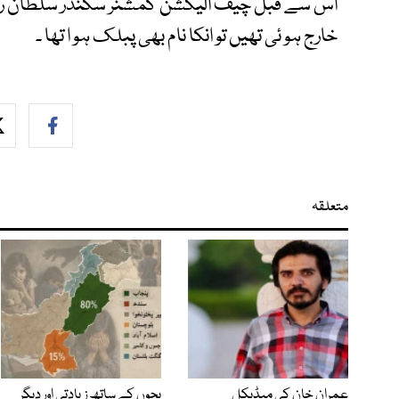
اس سے قبل چیف الیکشن کمشنر سکندر سلطان ر
خارج ہو ئی تھیں تو انکا نام بھی پبلک ہو ا تھا ۔
متعلقہ
عمران خان کی میڈیکل
بچوں کے ساتھ زیادتی اور دیگر