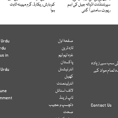
سپرنٹنڈنٹ اڈیالہ جیل کی اہم
کم بارش ریکارڈ، گرم مہینہ ثابت
رپورٹ سامنے آ گئی
ہوا
صفحۂ اول
 Urdu
تازہ ترین
rdu
غزہ لہو لہو
ws in
پاکستان
کی سب سے زیادہ
انٹر نیشنل
 Urdu
 تمام مواد کے
کھیل
انٹرٹینمنٹ
لائف اسٹائل
bune
ٹاپ ٹرینڈ
inment
دلچسپ و عجیب
Contact Us
صحت