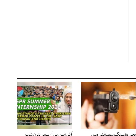
نجی ہاؤسنگ سوسائٹی میں
آئی ایس پی آر سمر انٹرن شپ