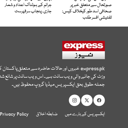
صورتحال سے متعلق خبر پر
جرائم کے ہولناک اعداد و شمار
صحافی اسد طور کیخلاف کیس:
جاری، پنجاب سرفہرست
تفتیشی افسر طلب
express.pk
خبروں اور حالات حاضرہ سے متعلق پاکستان 
وزٹ کی جانے والی ویب سائٹ ہے۔ اس ویب سائٹ پر شائع شدہ
جملہ حقوق بحق ایکسپریس میڈیا گروپ محفوظ ہیں۔
ایکسپریس کے بارے میں
ضابطہ اخلاق
Privacy Policy