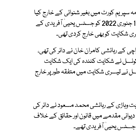
مہ سپریم کورٹ میں بغیر شنوائی کے خارج کیا
گیا جو مس کنڈکٹ ہے۔ شکایت میں کہا گیا کہ 12 جنوری 2022 کو جسٹس یحییٰ آفریدی کے
سری شکایت کو بھی خارج کردی تھی۔
کے رہائشی کامران خان نے دائر کی تھی،
ل کونسل نے شکایت کنندہ کی ایک شکایت
سل نے تیسری شکایت میں متفقہ طور پر خارج
وہاڑی کے رہائشی محمد مسعود نے دائر کی
ت میں الزام لگایا گیا کہ مارچ 2023 میں دیوانی مقدمے میں قانون اور حقائق کے خلاف
جسٹس یحییٰ آفریدی تھے۔