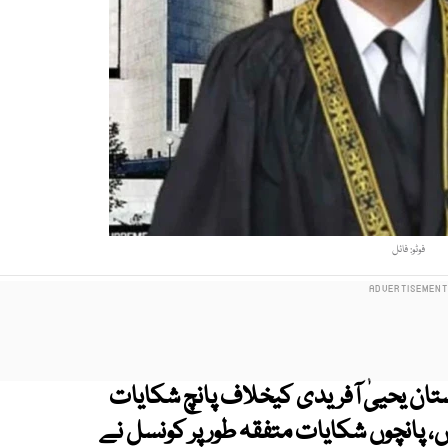
فوٹو: فائل
ن یحییٰ آفریدی کیخلاف پانچ شکایات
 پانچوں شکایات متفقہ طور پر کونسل نے