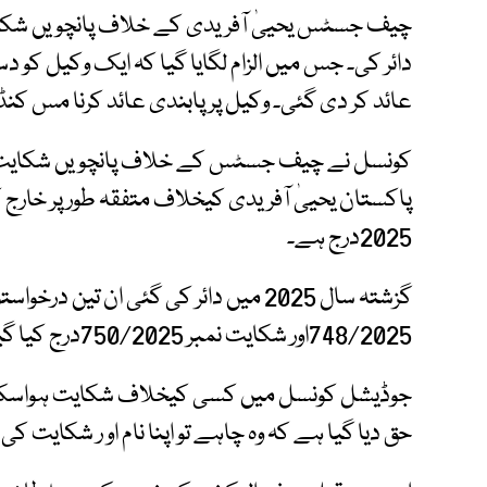
چیف جسٹس یحییٰ آفریدی کے خلاف پانچویں شکایت
عائد کر دی گئی۔ وکیل پر پابندی عائد کرنا مس ک
کونسل نے چیف جسٹس کے خلاف پانچویں شکایت 
پاکستان یحییٰ آفریدی کیخلاف متفقہ طور پر خارج 
2025درج ہے۔
748/2025اور شکایت نمبر 750/2025درج کیا گیا ہے۔
جوڈیشل کونسل میں کسی کیخلاف شکایت ہواسکی 
حق دیا گیا ہے کہ وہ چاہے تو اپنا نام او ر شکایت