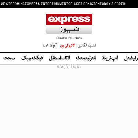
IVE STREAMING
EXPRESS ENTERTAINMENT
CRICKET PAKISTAN
TODAY'S PAPER
AUGUST 06, 2026
اشتہار لگائیں |
لائیو ٹی وی
| آج کا اخبار
ر نیشنل
ٹاپ ٹرینڈ
انٹرٹینمنٹ
لائف اسٹائل
فیکٹ چیک
صحت