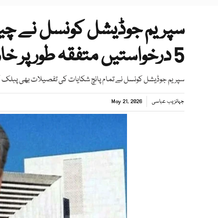
سپریم جوڈیشل کونسل نے چی
5 درخواستیں متفقہ طور پر خارج کردیں
سپریم جوڈیشل کونسل نے تمام پانچ شکایات کی تفصیلات بھی پبلک ک
جہانزیب عباسی
May 21, 2026