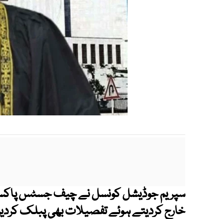
سپریم جوڈیشل کونسل نے چیف جسٹس پاکستا
خارج کردیتے ہوئے تفصیلات بھی پبلک کردیں،