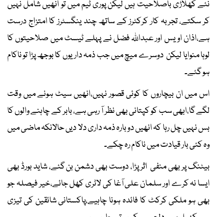
نئے کھلاڑی باصلاحیت ہیں لیکن پوری ٹیم میں تو انھیں شامل نہیں
کر سکتے، تجربہ کار کرکٹرز کے ساتھ چند ینگسٹرز کا امتزاج درست
ہے،اذان اویس اور عبداللہ فضل نے پہلے ٹیسٹ میں صلاحیتوں کا
لوہا منوایا لیکن دوسرے میچ میں جب ذمہ داریوں کا بوجھ پڑا تو ناکام
ہو گئے۔
اس میں ان بیچاروں کا کوئی قصور نہیں،انھیں سیٹ ہونے میں وقت
لگے گا،ابھی سب کو کپتانی بھی نظر آ رہی ہے، بابر کے چاہنے والوں کا
بس نہیں چل رہا کہ انھیں دوبارہ ذمہ داری دلا دیں حالانکہ ماضی میں
وہ کئی بار قیادت میں ناکام رہ چکے۔
بیٹنگ پر بھی منفی اثر پڑا، دوست بھی دشمن بن گئے، شاید بورڈ بھی
ایسا نہ کرے اور سلمان علی آغا کی لاٹری کھل جائے،خیر فیصلہ جو
بھی ہو ملکی کرکٹ کا فائدہ ہونا چاہیے،پاکستانی شائقین کی تیزی