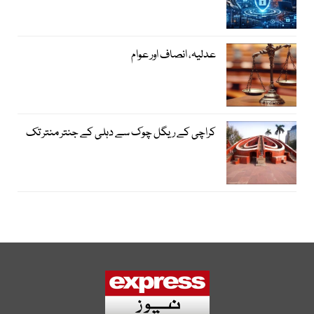
عدلیہ، انصاف اور عوام
کراچی کے ریگل چوک سے دہلی کے جنتر منتر تک