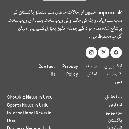
express.pk
خبروں اور حالات حاضرہ سے متعلق پاکستان کی
سب سے زیادہ وزٹ کی جانے والی ویب سائٹ ہے۔ اس ویب سائٹ
پر شائع شدہ تمام مواد کے جملہ حقوق بحق ایکسپریس میڈیا
گروپ محفوظ ہیں۔
ایکسپریس
ضابطہ
Privacy
Contact
کے بارے
اخلاق
Policy
Us
میں
صفحۂ اول
Showbiz News in Urdu
تازہ ترین
Sports News in Urdu
غزہ لہو لہو
International News in
پاکستان
Urdu
انٹر نیشنل
Business News in Urdu