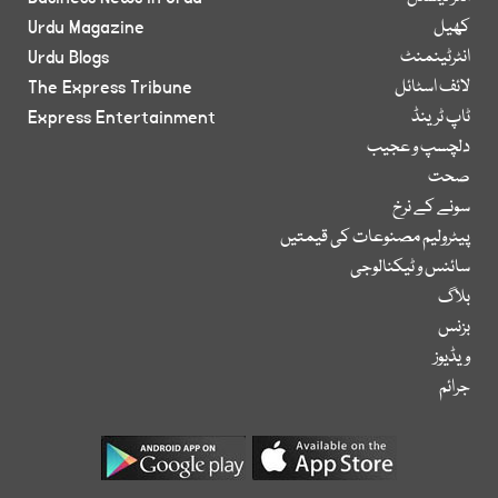
کھیل
Urdu Magazine
انٹرٹینمنٹ
Urdu Blogs
لائف اسٹائل
The Express Tribune
ٹاپ ٹرینڈ
Express Entertainment
دلچسپ و عجیب
صحت
سونے کے نرخ
پیٹرولیم مصنوعات کی قیمتیں
سائنس و ٹیکنالوجی
بلاگ
بزنس
ویڈیوز
جرائم