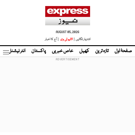
AUGUST 05, 2026
اشتہار لگائیں |
لائیو ٹی وی
| آج کا اخبار
صفحۂ اول
تازہ ترین
کھیل
خاص خبریں
پاکستان
انٹر نیشنل
ٹا