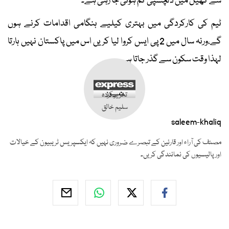
سے کھیل میں دلچسپی کم ہوتی جا رہی ہے۔
ٹیم کی کارکردگی میں بہتری کیلیے ہنگامی اقدامات کرنے ہوں
گے،ورنہ سال میں 2 پی ایس کروا لیا کریں اس میں پاکستان نہیں ہارتا
لہذا وقت سکون سے گذر جاتا ہے۔
تحریر کردہ
سلیم خالق
saleem-khaliq
مصنف کی آراء اور قارئین کے تبصرے ضروری نہیں کہ ایکسپریس ٹریبیون کے خیالات
اور پالیسیوں کی نمائندگی کریں۔