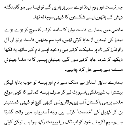
چار ٹیسٹ اور ہوم اینڈ اوے سیریز ہاریں گے تو ایسا ہی ہو گا،بنگلہ
دیش کے ہاتھوں ایسی شکستوں کا کبھی سوچا نہ تھا۔
ماضی میں ہمارے فاسٹ بولرز کا سامنا کرنے کا سوچ کر بڑے بڑے
بیٹرز کی نیندیں اڑ جایا کرتی تھیں، اب ہم جنھیں فاسٹ بولرز اور آل
رائونڈرز کے نام پر سلیکٹ کرتے ہیں وہ خود اپنے نام کے ساتھ یہ لکھا
دیکھ کر شرما جایا کرتے ہوں گے، جینوئن پیسرز کا نہ ملنا جینوئن
مسئلہ ہے جسے حل کرنا چاہیے۔
ہمارے سابق اسٹارز نے ملک سے نام اور پیسہ تو خوب بنایا لیکن
بیشتر اب غیرملکی پاسپورٹ لے کر صرف پیسہ کمانے کا کوئی موقع
ملنے پر ہی پاکستان آتے ہیں،وقار یونس کبھی کوچ تو کبھی کمنٹیٹر
بن کر کھیل کی “خدمت” کرتے ہیں ورنہ آسٹریلیا میں وقت گذرتا
ہے،وسیم اکرم نے خود کو اب تک ریلیوینٹ رکھا ہوا ہے لیکن کوئی