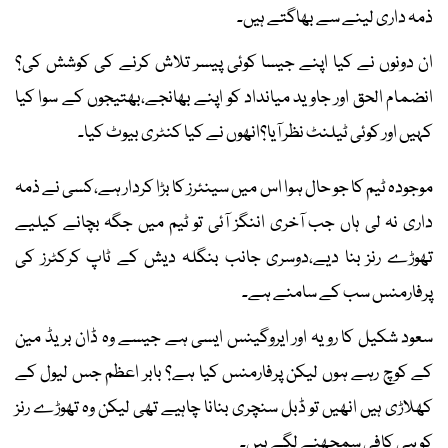
ذمہ داری لینے سے بھاگتے ہیں۔
ان دونوں نے کیا اپنے جیسا کوئی پیسر تلاش کرنے کی کوشش کی؟
انضمام الحق اور جاوید میانداد کو اپنے بھانجے،بھتیجوں کے سوا کیا
کہیں اور کوئی ٹیلنٹ نظر آیا؟انھوں نے کیا کنٹری بیوٹ کیا۔
موجودہ ٹیم کا جو حال ہوا اس میں سینئرز کا بڑا کردار ہے،کسی نے ذمہ
داری نہ لی ہاں جب آخری اننگز آئی تو ٹیم میں جگہ بچانے کیلیے
تھوڑے رنز بنا دیے،دوسری جانب بنگلہ دیش کے ٹاپ کرکٹرز کی
پرفارمنس سب کے سامنے ہے۔
سعود شکیل کا رویہ اور ایروگینس ایسی ہے جیسے وہ ڈان بریڈ مین
کے کوچ رہے ہوں لیکن پرفارمنس کیا ہے؟ بابر اعظم جس لیول کے
کھلاڑی ہیں انھیں تو ڈبل سنچری بنانا چاہیے تھی لیکن وہ تھوڑے رنز
کو ہی کافی سمجھنے لگے ہیں۔