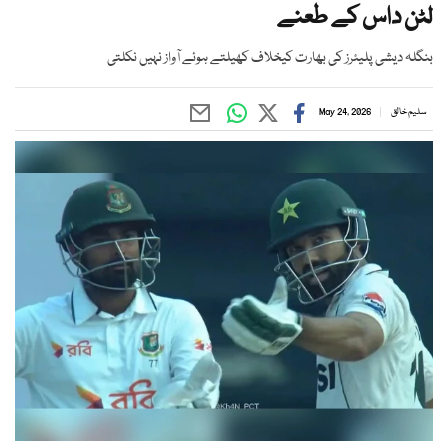
لٹن داس کے طعنے
بنگلہ دیشی پلیئرز کی بھارت کیخلاف کھیلتے ہوئے آواز نہیں نکلتی
سلیم خالق
May 24, 2026