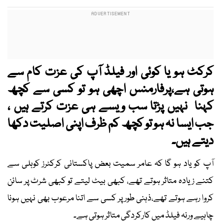
کرکٹ ہو یا کوئی اور فیلڈ آپ کی عزت کام سے
ہوتی ہے،پرفارمنس اچھی ہو تو کسی سے کچھ
کہنا نہیں پڑتا سب ویسے ہی عزت کرتے ہیں ،
جب ایسا نہ ہو تو کچھ کم ظرف اپنی اصلیت دکھا
دیتے ہیں۔
آپ کو یاد ہو گا کہ عامر سمیت بعض پاکستانی کرکٹرز کوہلی سے
کتنے زیادہ متاثر ہوتے تھے، کبھی بیٹ لیتے تو کبھی شرٹ پر سائن
کروا رہے ہوتے تھے،ذہنی طور پر کسی سے اتنا مرعوب بھی نہیں ہونا
چاہیے ورنہ فیلڈ میں کارکردگی متاثر ہوتی ہے۔