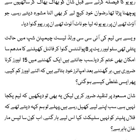
ریویو کا فیصلہ کرنے سے قبل شان کو بھاگ بھاگ کر ساتھیوں سے
پوچھنا پڑتا تھا،رضوان خود کیچ لے کر بھی الٹا مشورہ دیتے رہے، جو
آؤٹ تھے ان پر ریویو نہ لیا جو ناٹ آئوٹ تھے ان پر ریوو گنوا دیا۔
ویسے ہی ٹیم کی آئی سی سی ورلڈ ٹیسٹ چیمپئن شپ میں حالت
پتلی تھی سلو اوور ریٹ پر 8 پوائنٹس گنوا کر فائنل کھیلنے کا مدھم سا
امکان بھی ختم کر دیا،سب جانتے ہیں ایک گھنٹے میں 15 اوورز کرنا
ضروری ہیں، ہر گھنٹے بعد امپائرز خود بتاتے ہیں کہ اتنے اوورز کم کیے،
پھر ایسی غلطی کیسے ہو گئی؟
شان مسعود پر تنقید ضرور کریں لیکن یہ بھی تو دیکھیں کہ ٹیم یکجا
نہیں ہے، سب اپنے لیے کھیل رہے ہیں،پہلے تو ہم کہہ دیتے تھے کہ
فلاں پلیئر کو نہیں سلیکٹ کیا اس لیے ہار گئے، اب کون سا تیس مار
خان باہر ہے؟