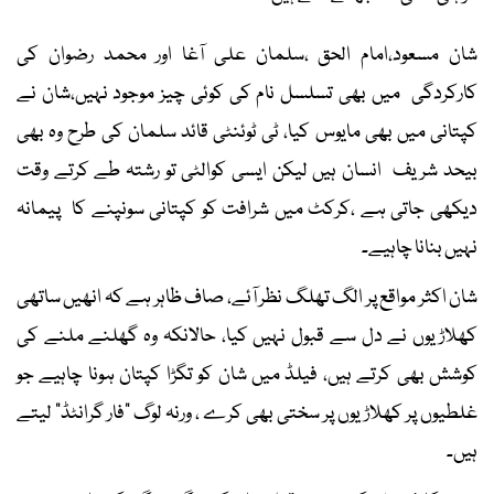
شان مسعود،امام الحق ،سلمان علی آغا اور محمد رضوان کی
کارکردگی میں بھی تسلسل نام کی کوئی چیز موجود نہیں،شان نے
کپتانی میں بھی مایوس کیا، ٹی ٹوئنٹی قائد سلمان کی طرح وہ بھی
بیحد شریف انسان ہیں لیکن ایسی کوالٹی تو رشتہ طے کرتے وقت
دیکھی جاتی ہے ،کرکٹ میں شرافت کو کپتانی سونپنے کا پیمانہ
نہیں بنانا چاہیے۔
شان اکثر مواقع پر الگ تھلگ نظر آئے، صاف ظاہر ہے کہ انھیں ساتھی
کھلاڑیوں نے دل سے قبول نہیں کیا، حالانکہ وہ گھلنے ملنے کی
کوشش بھی کرتے ہیں، فیلڈ میں شان کو تگڑا کپتان ہونا چاہیے جو
غلطیوں پر کھلاڑیوں پر سختی بھی کرے ، ورنہ لوگ “فار گرانٹڈ” لیتے
ہیں۔