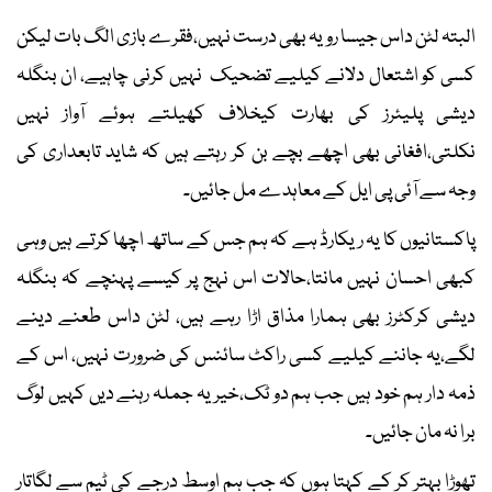
البتہ لٹن داس جیسا رویہ بھی درست نہیں،فقرے بازی الگ بات لیکن
کسی کو اشتعال دلانے کیلیے تضحیک نہیں کرنی چاہیے، ان بنگلہ
دیشی پلیئرز کی بھارت کیخلاف کھیلتے ہوئے آواز نہیں
نکلتی،افغانی بھی اچھے بچے بن کر رہتے ہیں کہ شاید تابعداری کی
وجہ سے آئی پی ایل کے معاہدے مل جائیں۔
پاکستانیوں کا یہ ریکارڈ ہے کہ ہم جس کے ساتھ اچھا کرتے ہیں وہی
کبھی احسان نہیں مانتا،حالات اس نہج پر کیسے پہنچے کہ بنگلہ
دیشی کرکٹرز بھی ہمارا مذاق اڑا رہے ہیں، لٹن داس طعنے دینے
لگے،یہ جاننے کیلیے کسی راکٹ سائنس کی ضرورت نہیں، اس کے
ذمہ دار ہم خود ہیں جب ہم دو ٹک،خیر یہ جملہ رہنے دیں کہیں لوگ
برا نہ مان جائیں۔
تھوڑا بہتر کر کے کہتا ہوں کہ جب ہم اوسط درجے کی ٹیم سے لگاتار