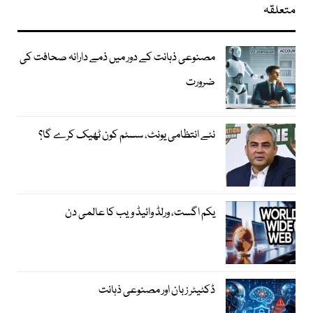
متعلقہ
مصنوعی ذہانت کے دور میں ذمے دارانہ صحافت کی
ضرورت
نئے انتظامی یونٹ، سسٹم کون ٹھیک کرے گا؟
یکم اگست، ورلڈ وائیڈ ویب کا عالمی دن
ڈکٹیٹر زبان اور مصنوعی ذہانت