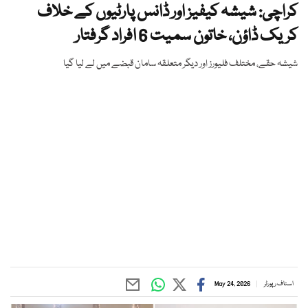
کراچی: شیشہ کیفیز اور ڈانس پارٹیوں کے خلاف
کریک ڈاؤن، خاتون سمیت 6 افراد گرفتار
شیشہ حقے، مختلف فلیورز اور دیگر متعلقہ سامان قبضے میں لے لیا گیا
اسٹاف رپورٹر
May 24, 2026