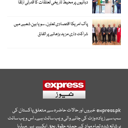
دہائیوں پر محیط تاریخی تعلقات کا قدرتی ارتقا
پاک امریکا اقتصادی تعاون، سویا بین شعبے میں
شراکت داری مزید بڑھانے پر اتفاق
express.pk
خبروں اور حالات حاضرہ سے متعلق پاکستان کی
سب سے زیادہ وزٹ کی جانے والی ویب سائٹ ہے۔ اس ویب سائٹ
پر شائع شدہ تمام مواد کے جملہ حقوق بحق ایکسپریس میڈیا