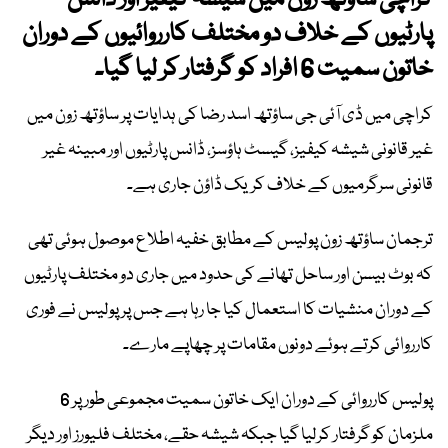
کراچی ساؤتھ زون میں شیشہ کیفیز اور ڈانس
پارٹیوں کے خلاف دو مختلف کارروائیوں کے دوران
خاتون سمیت 6 افراد کو گرفتار کر لیا گیا۔
کراچی میں ڈی آئی جی ساؤتھ اسد رضا کی ہدایات پر ساؤتھ زون میں
غیر قانونی شیشہ کیفیز، گیسٹ ہاؤسز، ڈانس پارٹیوں اور مبینہ غیر
قانونی سرگرمیوں کے خلاف کریک ڈاؤن جاری ہے۔
ترجمان ساؤتھ زون پولیس کے مطابق خفیہ اطلاع موصول ہوئی تھی
کہ بوٹ بیسن اور ساحل تھانے کی حدود میں جاری دو مختلف پارٹیوں
کے دوران منشیات کا استعمال کیا جا رہا ہے جس پر پولیس نے فوری
کارروائی کرتے ہوئے دونوں مقامات پر چھاپے مارے۔
پولیس کارروائی کے دوران ایک خاتون سمیت مجموعی طور پر 6
ملزمان کو گرفتار کرلیا گیا جبکہ شیشہ حقے، مختلف فلیورز اور دیگر