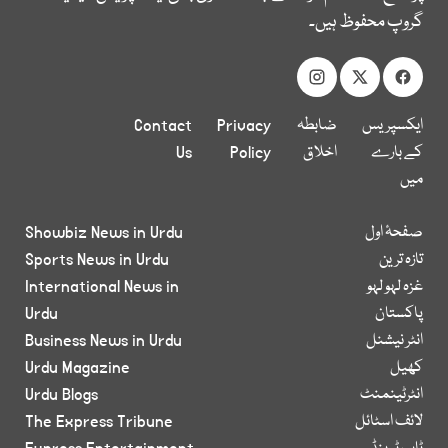
گروپ محفوظ ہیں۔
ایکسپریس
ضابطہ
Privacy
Contact
کے بارے
اخلاق
Policy
Us
میں
صفحۂ اول
Showbiz News in Urdu
تازہ ترین
Sports News in Urdu
غزہ لہو لہو
International News in
پاکستان
Urdu
انٹر نیشنل
Business News in Urdu
کھیل
Urdu Magazine
انٹرٹینمنٹ
Urdu Blogs
لائف اسٹائل
The Express Tribune