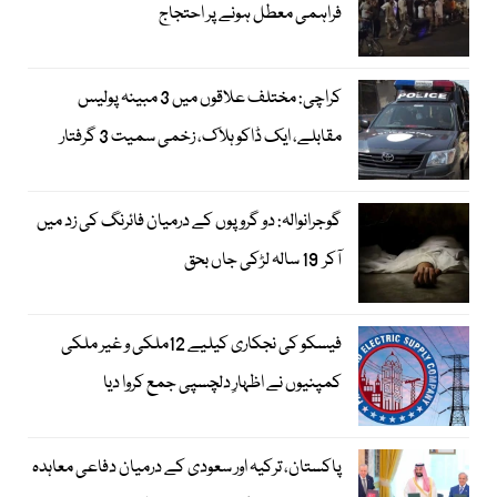
فراہمی معطل ہونے پر احتجاج
کراچی: مختلف علاقوں میں 3 مبینہ پولیس
مقابلے، ایک ڈاکو ہلاک، زخمی سمیت 3 گرفتار
گوجرانوالہ: دو گروپوں کے درمیان فائرنگ کی زد میں
آکر 19 سالہ لڑکی جاں بحق
فیسکو کی نجکاری کیلیے 12ملکی و غیر ملکی
کمپنیوں نے اظہارِ دلچسپی جمع کروا دیا
پاکستان، ترکیہ اور سعودی کے درمیان دفاعی معاہدہ