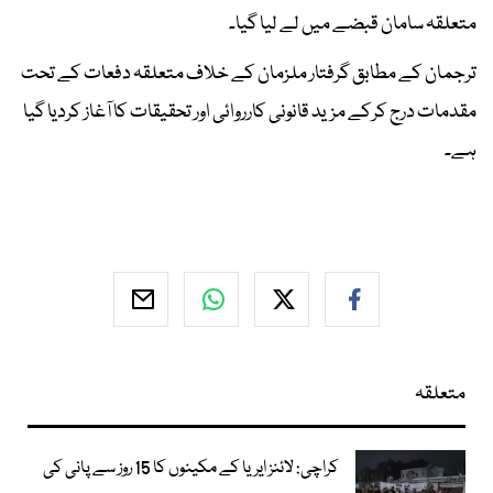
متعلقہ سامان قبضے میں لے لیا گیا۔
ترجمان کے مطابق گرفتار ملزمان کے خلاف متعلقہ دفعات کے تحت
مقدمات درج کرکے مزید قانونی کارروائی اور تحقیقات کا آغاز کردیا گیا
ہے۔
متعلقہ
کراچی: لائنز ایریا کے مکینوں کا 15 روز سے پانی کی