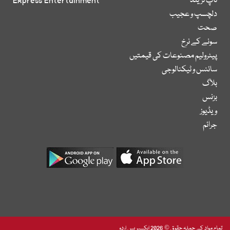
ٹاپ ٹرینڈ
Express Entertainment
دلچسپ و عجیب
صحت
سونے کے نرخ
پیٹرولیم مصنوعات کی قیمتیں
سائنس و ٹیکنالوجی
بلاگ
بزنس
ویڈیوز
جرائم
تمام مواد کے جملہ حقوق © 2026 ایکسپریس اردو