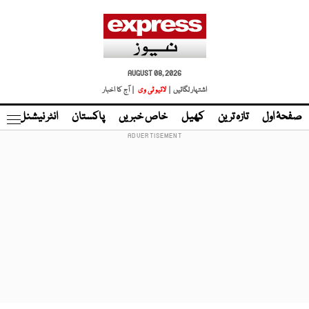
AUGUST 08, 2026
اشتہار لگائیں |
لائیو ٹی وی
| آج کا اخبار
صفحۂ اول
تازہ ترین
کھیل
خاص خبریں
پاکستان
انٹر نیشنل
ٹا