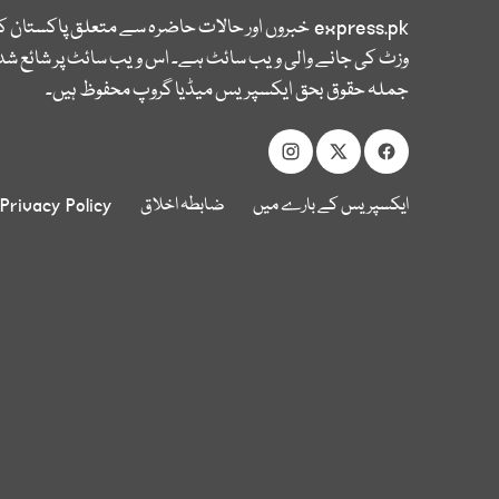
express.pk
خبروں اور حالات حاضرہ سے متعلق پاکستان 
وزٹ کی جانے والی ویب سائٹ ہے۔ اس ویب سائٹ پر شائع شدہ
جملہ حقوق بحق ایکسپریس میڈیا گروپ محفوظ ہیں۔
ایکسپریس کے بارے میں
ضابطہ اخلاق
Privacy Policy