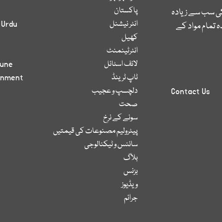
پاکستان
کی سب سے زیادہ
انٹر نیشنل
 Urdu
 تمام مواد کے
کھیل
انٹرٹینمنٹ
لائف اسٹائل
bune
ٹاپ ٹرینڈ
inment
دلچسپ و عجیب
Contact Us
صحت
سونے کے نرخ
پیٹرولیم مصنوعات کی قیمتیں
سائنس و ٹیکنالوجی
بلاگ
بزنس
ویڈیوز
جرائم