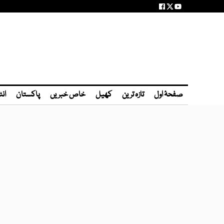
صفحۂ اول
تازہ ترین
کھیل
خاص خبریں
پاکستان
انٹ