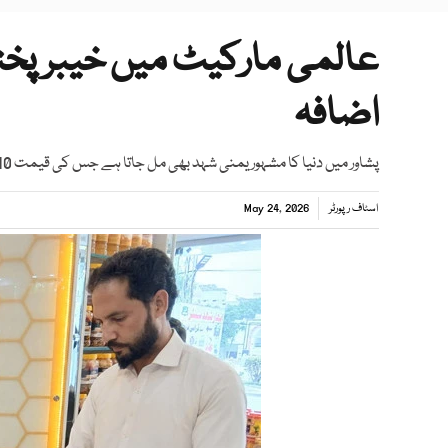
عالمی مارکیٹ میں خیبرپخت
اضافہ
پشاور میں دنیا کا مشہور یمنی شہد بھی مل جاتا ہے جس کی قیمت 10 سے 40 ہزار روپے فی کلو بتائی جاتی ہے
اسٹاف رپورٹر
May 24, 2026