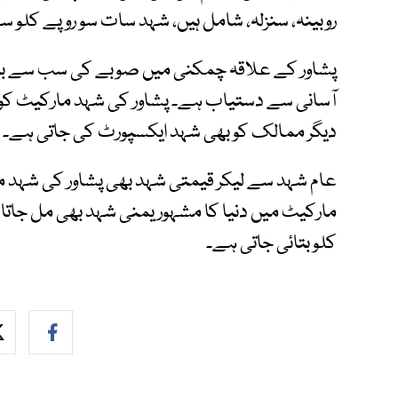
روبینہ، سنزلہ، شامل ہیں، شہد سات سو روپے کلو سے لیکر 10 ہزار روپے کلو تک 
پشاور کے علاقہ چمکنی میں صوبے کی سب سے بڑی
آسانی سے دستیاب ہے۔ پشاور کی شہد مارکیٹ کو
دیگر ممالک کو بھی شہد ایکسپورٹ کی جاتی ہے۔
عام شہد سے لیکر قیمتی شہد بھی پشاور کی شہد 
کلو بتائی جاتی ہے۔