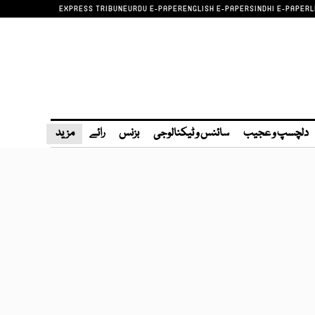
EXPRESS TRIBUNE
URDU E-PAPER
ENGLISH E-PAPER
SINDHI E-PAPER
L
دلچسپ و عجیب
سائنس و ٹیکنالوجی
بزنس
رائے
مزید