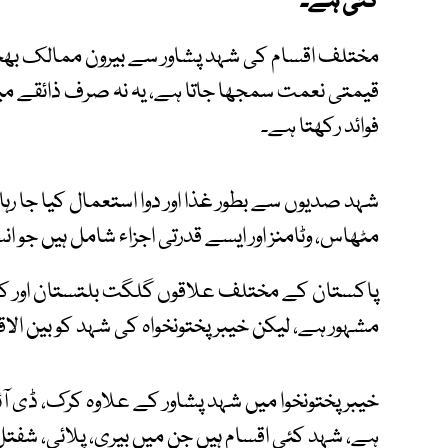
گئی ہے۔
مختلف اقسام کی شہد پشاور سے بیرون ممالک بھج
قیمتی نعمت سمجھا جاتا ہے، یہ نہ صرف ذائقے م
فوائد رکھتا ہے۔
شہد صدیوں سے بطور غذا اور دوا استعمال کیا جا رہ
مٹھاس، وٹامنز اور ایسے قدرتی اجزاء شامل ہیں جو
پاکستان کے مختلف علاقوں گلگت بلتستان اور کشمی
مشہور ہے، لیکن خیبر پختونخواہ کی شہد کو بین ال
خیبر پختونخوا میں شہد پشاور کے علاوہ کرک، ڈی آئ
ہے، شہد کئی اقسام ہیں جن میں بیری، پلائی، شفتل،