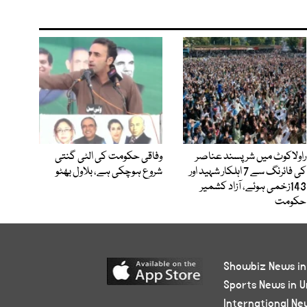
راولاکوٹ میں شرپسند عناصر
وفاقی حکومت کی الٹی گنتی
کی فائرنگ سے 7 اہلکار شہید اور
شروع ہوچکی ہے، بلاول بھٹو
143زخمی ہوئے، آزاد کشمیر
حکومت
Showbiz News in
Sports News in U
International Ne