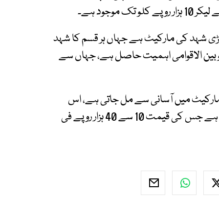
موجود ہے۔
 شہد کی مارکیٹ ہے جہاں ہر قسم کا شہد
 بین الاقوامی اہمیت حاصل ہے، جہاں سے
مارکیٹ میں آسانی سے مل جاتی ہے، اس
مارکیٹ میں دنیا کا مشہور یمنی شہد بھی مل جاتا ہے جس کی قیمت 10 سے 40 ہزار روپے فی