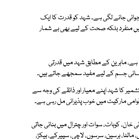
وائی جانے لگی ہے۔ شہد کو قدرت کا ایک
یں منفرد بلکہ صحت کے لیے بھی بے شمار
ا ہے، ماہرین کے مطابق شہد میں قدرتی
 انسانی جسم کے لیے مفید سمجھے جاتے ہیں۔
ر کا شہد اپنے معیار اور ذائقے کی وجہ سے
اقوامی مارکیٹ میں خوب پذیرائی مل رہی ہے۔
ی خان، کوہاٹ، سوات اور چترال میں بنائی جاتی
 مالٹا، برسین، سرسوں، لاچی، سپیرکے، بیکڑ،