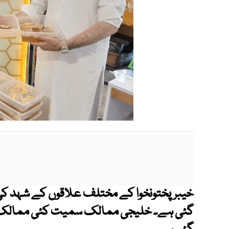
خیبرپختونخوا کے مختلف علاقوں کے شہد کی 
گئی ہے
۔
خلیجی ممالک سمیت کئی ممالک می