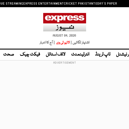
IVE STREAMING
EXPRESS ENTERTAINMENT
CRICKET PAKISTAN
TODAY'S PAPER
AUGUST 04, 2026
اشتہار لگائیں |
لائیو ٹی وی
| آج کا اخبار
ر نیشنل
ٹاپ ٹرینڈ
انٹرٹینمنٹ
لائف اسٹائل
فیکٹ چیک
صحت