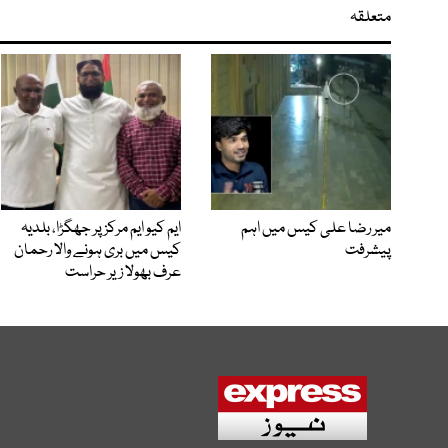
متعلقہ
میر رضا علی کیس میں اہم
ایم کیو ایم مرکز پر جھگڑا، بلدیہ
پیشرفت
کیس میں بری ہونے والا رحمان
عرف بھولا زیر حراست