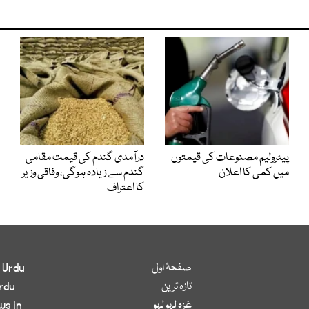
پیٹرولیم مصنوعات کی قیمتوں
درآمدی گندم کی قیمت مقامی
میں کمی کا اعلان
گندم سے زیادہ ہوگی، وفاقی وزیر
کا اعتراف
صفحۂ اول
 Urdu
تازہ ترین
rdu
غزہ لہو لہو
ws in