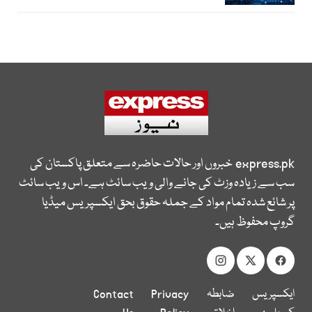
express.pk
خبروں اور حالات حاضرہ سے متعلق پاکستان کی
سب سے زیادہ وزٹ کی جانے والی ویب سائٹ ہے۔ اس ویب سائٹ
پر شائع شدہ تمام مواد کے جملہ حقوق بحق ایکسپریس میڈیا
گروپ محفوظ ہیں۔
ایکسپریس
ضابطہ
Privacy
Contact