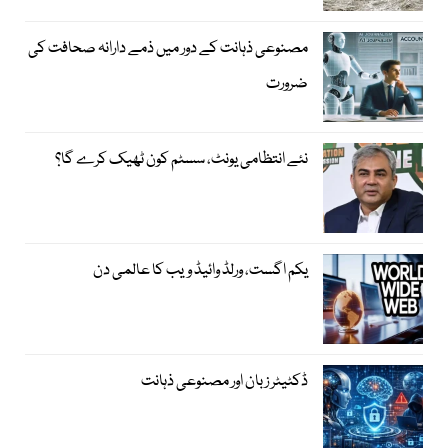
مصنوعی ذہانت کے دور میں ذمے دارانہ صحافت کی
ضرورت
نئے انتظامی یونٹ، سسٹم کون ٹھیک کرے گا؟
یکم اگست، ورلڈ وائیڈ ویب کا عالمی دن
ڈکٹیٹر زبان اور مصنوعی ذہانت