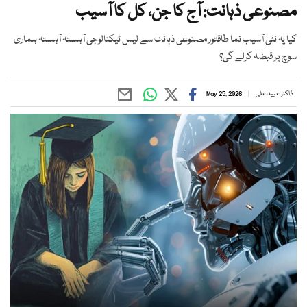
مصنوعی ذہانت: آج کا جن، کل کا آسیب
کیا یہ نئی آسیب نما طاقتور مصنوعی ذہانت سے لیس ٹیکنالوجی آہستہ آہستہ ہماری
سوچ پر قبضہ کرلے گی؟
ڈاکٹر عبید علی
May 25, 2026