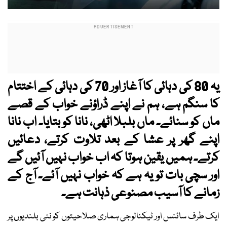
یہ 80 کی دہائی کا آغاز اور 70 کی دہائی کے اختتام
کا سنگم ہے، ہم نے اپنے ڈراؤنے خواب کے قصے
ماں کو سنائے۔ ماں بلبلا اٹھی، نانا کو بتایا۔ اب نانا
اپنے گھر پر عشا کے بعد تلاوت کرتے، دعائیں
کرتے۔ ہمیں یقین ہوتا کہ اب خواب نہیں آئیں گے
اور سچی بات تو یہ ہے کہ خواب نہیں آئے۔ آج کے
زمانے کا آسیب مصنوعی ذہانت ہے۔
ایک طرف سائنس اور ٹیکنالوجی ہماری صلاحیتوں کو نئی بلندیوں پر