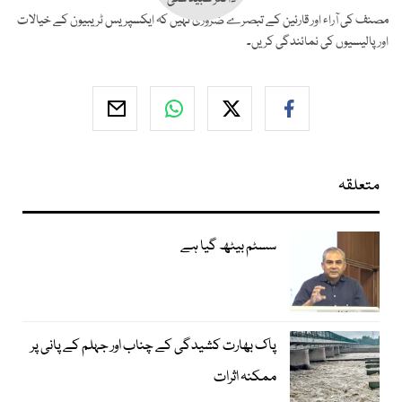
مصنف کی آراء اور قارئین کے تبصرے ضروری نہیں کہ ایکسپریس ٹریبیون کے خیالات
اور پالیسیوں کی نمائندگی کریں۔
متعلقہ
سسٹم بیٹھ گیا ہے
پاک بھارت کشیدگی کے چناب اور جہلم کے پانی پر
ممکنہ اثرات