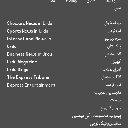
کے بارے
اخلاق
Policy
Us
میں
صفحۂ اول
Showbiz News in Urdu
تازہ ترین
Sports News in Urdu
غزہ لہو لہو
International News in
پاکستان
Urdu
انٹر نیشنل
Business News in Urdu
کھیل
Urdu Magazine
انٹرٹینمنٹ
Urdu Blogs
لائف اسٹائل
The Express Tribune
ٹاپ ٹرینڈ
Express Entertainment
دلچسپ و عجیب
صحت
سونے کے نرخ
پیٹرولیم مصنوعات کی قیمتیں
سائنس و ٹیکنالوجی