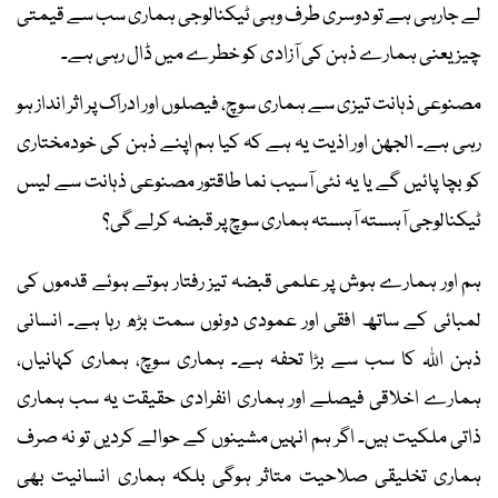
لے جارہی ہے تو دوسری طرف وہی ٹیکنالوجی ہماری سب سے قیمتی
چیز یعنی ہمارے ذہن کی آزادی کو خطرے میں ڈال رہی ہے۔
مصنوعی ذہانت تیزی سے ہماری سوچ، فیصلوں اور ادراک پر اثر انداز ہو
رہی ہے۔ الجھن اور اذیت یہ ہے کہ کیا ہم اپنے ذہن کی خودمختاری
کو بچا پائیں گے یا یہ نئی آسیب نما طاقتور مصنوعی ذہانت سے لیس
ٹیکنالوجی آہستہ آہستہ ہماری سوچ پر قبضہ کرلے گی؟
ہم اور ہمارے ہوش پر علمی قبضہ تیز رفتار ہوتے ہوئے قدموں کی
لمبائی کے ساتھ افقی اور عمودی دونوں سمت بڑھ رہا ہے۔ انسانی
ذہن اللہ کا سب سے بڑا تحفہ ہے۔ ہماری سوچ، ہماری کہانیاں،
ہمارے اخلاقی فیصلے اور ہماری انفرادی حقیقت یہ سب ہماری
ذاتی ملکیت ہیں۔ اگر ہم انہیں مشینوں کے حوالے کردیں تو نہ صرف
ہماری تخلیقی صلاحیت متاثر ہوگی بلکہ ہماری انسانیت بھی