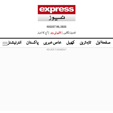
AUGUST 08, 2026
اشتہار لگائیں |
لائیو ٹی وی
| آج کا اخبار
صفحۂ اول
تازہ ترین
کھیل
خاص خبریں
پاکستان
انٹر نیشنل
ٹا