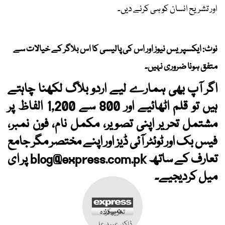
اور تشریح انسان کو ہی کرنے دیں۔
نوٹ: ایکسپریس نیوز اور اس کی پالیسی کا اس بلاگر کے خیالات سے
متفق ہونا ضروری نہیں۔
اگر آپ بھی ہمارے لیے اردو بلاگ لکھنا چاہتے
ہیں تو قلم اٹھائیے اور 800 سے 1,200 الفاظ پر
مشتمل تحریر اپنی تصویر، مکمل نام، فون نمبر،
فیس بک اور ٹوئٹر آئی ڈیز اور اپنے مختصر مگر جامع
تعارف کے ساتھ
blog@express.com.pk
پر ای
میل کردیجیے۔
تحریر کردہ
ڈاکٹر عبید علی