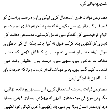
کمزور پڑ جائے گی۔
مصنوعی ذہانت ضرور استعمال کریں لیکن ہر اہم مرحلے پر انسان کو
فیصلے کے دائرے میں رکھیں تاکہ وہ اپنا تجربہ، فطری بصیرت اور
الہام کو فیصلے کی گفتگو میں شامل کرسکے۔ مصنوعی ذہانت کی
تجاویز کو آنکھیں بند کرکے قبول نہ کیا جائے بلکہ ان کی منطق پر
سوال اٹھایا جائے اور انسانی علم سے ان کا تقابل لازمی کیا جائے۔
مشاہدات خالص ہوں، سچے ہوں، درست ہوں، حقیقی وقت میں
قلمبند کیے گئے ہوں، یعنی ڈیٹا شفاف اور درست ہو تاکہ حقیقت باہر
آئے، الجھن یا آلودگی نہیں۔
مصنوعی ذہانت ہمیشہ استعمال کریں، اس سے بھرپور فائدہ اٹھائیں،
مگر اپنی سوچ کی خودمختاری کبھی نہ چھوڑیں۔ ہماری کہانی، ہمارا
درد اور ہمارا انسان ہونا اہم ہے۔ یاد رکھیے، آخری کہانی خود لکھیں