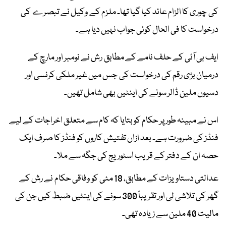
کی چوری کا الزام عائد کیا گیا تھا۔ ملزم کے وکیل نے تبصرے کی
درخواست کا فی الحال کوئی جواب نہیں دیا ہے۔
ایف بی آئی کے حلف نامے کے مطابق رش نے نومبر اور مارچ کے
درمیان بڑی رقم کی درخواست کی جس میں غیر ملکی کرنسی اور
دسیوں ملین ڈالر سونے کی اینٹیں بھی شامل تھیں۔
اس نے مبینہ طور پر حکام کو بتایا کہ کام سے متعلق اخراجات کے لیے
فنڈز کی ضرورت ہے۔ بعد ازاں تفتیش کاروں کو فنڈز کا صرف ایک
حصہ ان کے دفتر کے قریب اسٹوریج کی جگہ سے ملا۔
عدالتی دستاویزات کے مطابق، 18 مئی کو وفاقی حکام نے رش کے
گھر کی تلاشی لی اور تقریباً 300 سونے کی اینٹیں ضبط کیں جن کی
مالیت 40 ملین سے زیادہ تھی۔