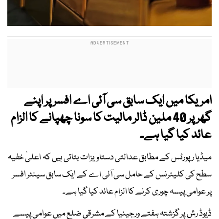
امریکا میں ایک سابق سی آئی اے افسر پر اپنے
گھر پر 40 ملین ڈالر مالیت کا سونا چھپانے کا الزام
عائد کیا گیا ہے۔
میڈیا رپورٹس کے مطابق عدالتی دستاویزات بتاتی ہیں کہ اعلیٰ خفیہ
سطح کی کلیئرنس کے حامل سی آئی اے کے ایک سابق سینئر افسر
پر عوامی پیسہ چوری کرنے کا الزام عائد کیا گیا ہے۔
ڈیوڈ رش پر گزشتہ ہفتے ورجینیا کے مشرقی ضلع میں عوامی پیسے