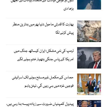
سول اور فوجی قیادت کے متضاد بیانات نے الجھن
بڑھا دی
بھارت کا قدرتی ماحول دنیا بھر میں بدترین منظر
پیش کرنے لگا
ٹرمپ کی نئی مشکل؛ ایران کیساتھ جنگ میں
امریکا کے پاس جنگی ہتھیار ختم ہونے لگے
حماس کے مکمل غیرمسلح ہونے تک اسرائیلی
فوجیں غزہ میں ہی رہیں گی، نیتن یاہو
پیٹرول کمپنیاں ضرورت سے زیادہ پیسہ بنا رہی ہیں،