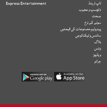
ٹاپ ٹرینڈ
Express Entertainment
دلچسپ و عجیب
صحت
سونے کے نرخ
پیٹرولیم مصنوعات کی قیمتیں
سائنس و ٹیکنالوجی
بلاگ
بزنس
ویڈیوز
جرائم