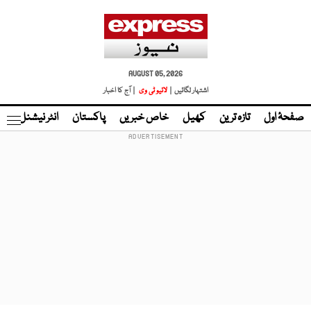
AUGUST 05, 2026
اشتہار لگائیں |
لائیو ٹی وی
| آج کا اخبار
صفحۂ اول
تازہ ترین
کھیل
خاص خبریں
پاکستان
انٹر نیشنل
ٹا