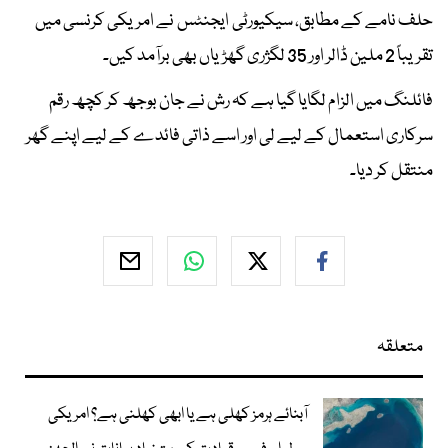
حلف نامے کے مطابق، سیکیورٹی ایجنٹس نے امریکی کرنسی میں
تقریباً 2 ملین ڈالر اور 35 لگژری گھڑیاں بھی برآمد کیں۔
فائلنگ میں الزام لگایا گیا ہے کہ رش نے جان بوجھ کر کچھ رقم
سرکاری استعمال کے لیے لی اور اسے ذاتی فائدے کے لیے اپنے گھر
منتقل کر دیا۔
متعلقہ
آبنائے ہرمز کھلی ہے یا ابھی کھلنی ہے؟ امریکی