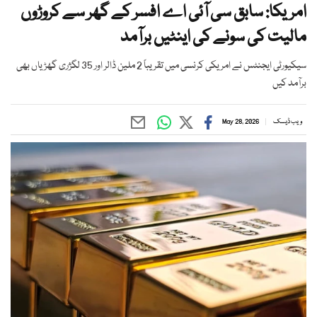
امریکا: سابق سی آئی اے افسر کے گھر سے کروڑوں
مالیت کی سونے کی اینٹیں برآمد
سیکیورٹی ایجنٹس نے امریکی کرنسی میں تقریباً 2 ملین ڈالر اور 35 لگژری گھڑیاں بھی
برآمد کیں
ویب ڈیسک
May 28, 2026