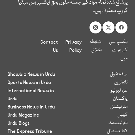
پر شائع شدہ تمام مواد کے جملہ حقوق بحق ایکسپریس میڈیا
گروپ محفوظ ہیں۔
ایکسپریس
ضابطہ
Privacy
Contact
کے بارے
اخلاق
Policy
Us
میں
صفحۂ اول
Showbiz News in Urdu
تازہ ترین
Sports News in Urdu
غزہ لہو لہو
International News in
پاکستان
Urdu
انٹر نیشنل
Business News in Urdu
کھیل
Urdu Magazine
انٹرٹینمنٹ
Urdu Blogs
لائف اسٹائل
The Express Tribune