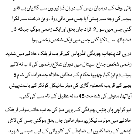
ہائی روف کے درمیان ریس کے دوران ڈرائیوروں سے گاڑیاں بے قابو
ہونے کی وجہ سے پیش آیا جس میں ہائی روف وین درخت سے ٹکرا
گئی جس میں سوار 2 افراد جاں بحق اور ایک زخمی ہوگیا جبکہ کار
فٹ پاتھ سے ٹکرا گئی جس میں ایک شخص زخمی ہوا۔
دریں اثنا پنجاب چورنگی انڈر پاس کے قریب ٹریفک حادثے میں شدید
زخمی شخص جناح اسپتال میں دوران علاج زخموں کی تاب نہ لاتے
ہوئے دم توڑٖ گیا، چھیپا حکام کے مطابق حادثہ جمعرات کی شام 5
بجے کے قریب نامعلوم گاڑی کی موٹر سائیکل کو ٹکر کے باعث پیش
آیا تھا، متوفی کی شناخت 45 سالہ عقیل کے نام سے کی گئی۔
نیو کراچی پاور ہاؤس چورنگی کے یوپی موڑ کی جانب جاتے ہوئے ٹریفک
حادثے میں موٹر سائیکل پر سوار خاتون جاں بحق ہوگئی جس کی لاش
ایدھی کے رضا کاروں نے ضابطے کی کارروائی کے لیے عباسی شہید