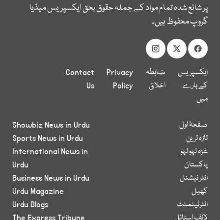
پر شائع شدہ تمام مواد کے جملہ حقوق بحق ایکسپریس میڈیا
گروپ محفوظ ہیں۔
ایکسپریس
ضابطہ
Privacy
Contact
کے بارے
اخلاق
Policy
Us
میں
صفحۂ اول
Showbiz News in Urdu
تازہ ترین
Sports News in Urdu
غزہ لہو لہو
International News in
پاکستان
Urdu
انٹر نیشنل
Business News in Urdu
کھیل
Urdu Magazine
انٹرٹینمنٹ
Urdu Blogs
لائف اسٹائل
The Express Tribune