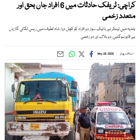
کراچی: ٹریفک حادثات میں 6 افراد جاں بحق اور
متعدد زخمی
بلدیہ میں ٹینکر نے بائیک سوار دو افراد کو کچل دیا، شاہ لطیف میں ریس لگاتی گاڑیاں
بے قابو ہوگئیں، دو ہلاک اور دو زخمی
اسٹاف رپورٹر
May 28, 2026