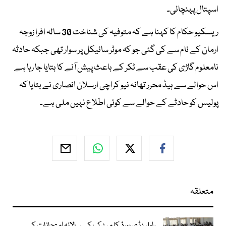
اسپتال پہنچائی۔
ریسکیو حکام کا کہنا ہے کہ متوفیہ کی شناخت 30 سالہ افرا زوجہ
ارمان کے نام سے کی گئی جو کہ موٹر سائیکل پر سوار تھی جبکہ حادثہ
نامعلوم گاڑی کی عقب سے ٹکر کے باعث پیش آنے کا بتایا جا رہا ہے
اس حوالے سے ہیڈ محرر تھانہ نیو کراچی ارسلان انصاری نے بتایا کہ
پولیس کو حادثے کے حوالے سے کوئی اطلاع نہیں ملی ہے۔
متعلقہ