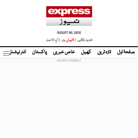
AUGUST 06, 2026
اشتہار لگائیں |
لائیو ٹی وی
| آج کا اخبار
صفحۂ اول
تازہ ترین
کھیل
خاص خبریں
پاکستان
انٹر نیشنل
ٹا