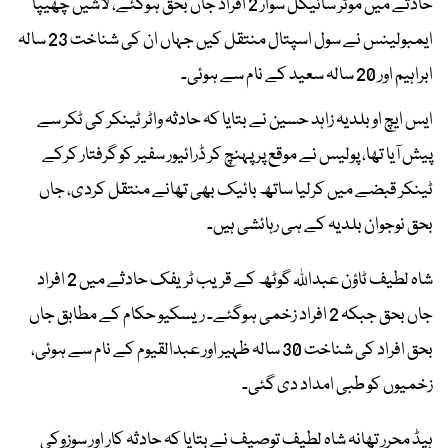
حادثے میں موٹر سائیکل سوار 2 افراد جاں بحق ہوگئے، لاشیں چھیپا
ایمبولینس نے سول اسپتال منتقل کیں جہاں ان کی شناخت 23 سالہ
ابراہیم اور 20 سالہ سعید کے نام سے ہوئی۔
ایس ایچ او بلدیہ زاہد حسین نے بتایا کہ حادثہ واٹر ٹینکر کی ٹکر سے
پیش آیا تھا، پولیس نے موقع پر پہنچ کر ڈرائیور سفیر کو گرفتار کرکے
ٹینکر قبضے میں کرلیا ساتھ بائیک بھی تھانے منتقل کردی، جاں
بحق نوجوان بلدیہ کے ہی رہائشی ہیں۔
شاہ لطیف ٹاؤن عبداللہ گوٹھ کے قریب ٹریفک حادثے میں 2 افراد
جاں بحق جبکہ 2 افراد زخمی ہوگئے۔ ریسکیو حکام کے مطابق جاں
بحق افراد کی شناخت 30 سالہ ظہیر اور عبدالقیوم کے نام سے ہوئی،
زخمیوں کو طبی امداد دی گئی۔
ہیڈ محرر تھانہ شاہ لطیف توصیف نے بتایا کہ حادثہ کار اور سوزوکی