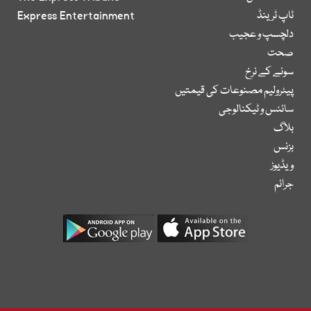
ٹاپ ٹرینڈ
Express Entertainment
دلچسپ و عجیب
صحت
سونے کے نرخ
پیٹرولیم مصنوعات کی قیمتیں
سائنس و ٹیکنالوجی
بلاگ
بزنس
ویڈیوز
جرائم