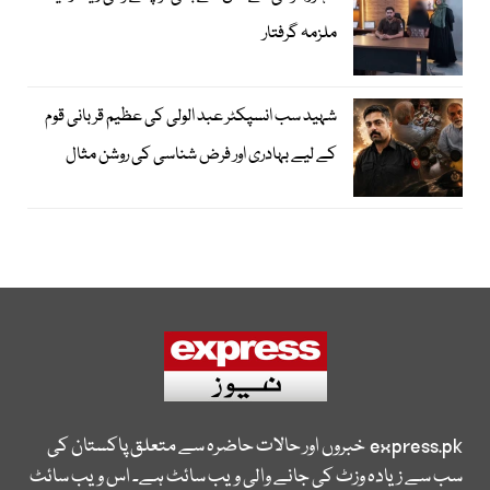
ملزمہ گرفتار
شہید سب انسپکٹر عبد الولی کی عظیم قربانی قوم
کے لیے بہادری اور فرض شناسی کی روشن مثال
express.pk
خبروں اور حالات حاضرہ سے متعلق پاکستان کی
سب سے زیادہ وزٹ کی جانے والی ویب سائٹ ہے۔ اس ویب سائٹ