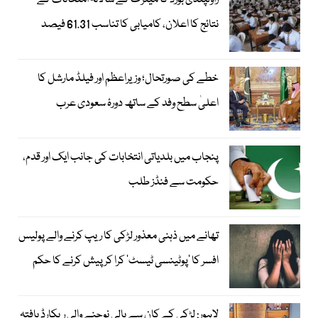
راولپنڈی بورڈ کا میٹرک کے سالانہ امتحانات کے
نتائج کا اعلان، کامیابی کا تناسب 61.31 فیصد
خطے کی صورتحال؛ وزیراعظم اور فیلڈ مارشل کا
اعلیٰ سطح وفد کے ساتھ دورۂ سعودی عرب
پنجاب میں بلدیاتی انتخابات کی جانب ایک اور قدم،
حکومت سے فنڈز طلب
تھانے میں ذہنی معذور لڑکی کا ریپ کرنے والے پولیس
افسر کا ’پوٹینسی ٹیسٹ‘ کرا کر پیش کرنے کا حکم
لاہور: لڑکی کے کان سے بالی نوچنے والی ریکارڈ یافتہ