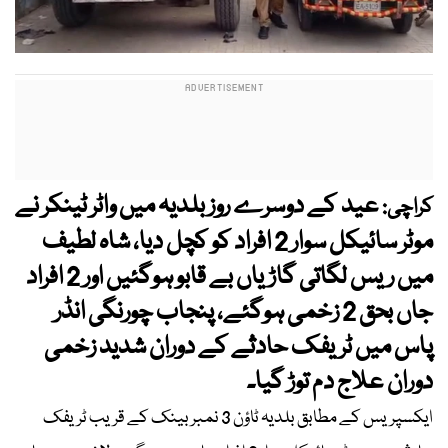
عید کے دوسرے روز بلدیہ میں واٹر ٹینکر نے
کراچی:
موٹر سائیکل سوار 2 افراد کو کچل دیا، شاہ لطیف
میں ریس لگاتی گاڑیاں بے قابو ہوگئیں اور 2 افراد
جاں بحق 2 زخمی ہوگئے، پنجاب چورنگی انڈر
پاس میں ٹریفک حادثے کے دوران شدید زخمی
دوران علاج دم توڑ گیا۔
ایکسپریس کے مطابق بلدیہ ٹاؤن 3 نمبر بینک کے قریب ٹریفک