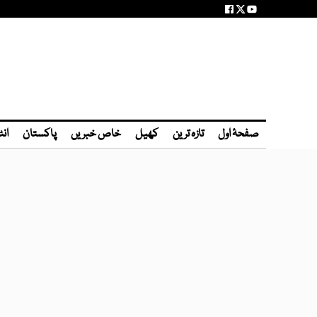
صفحۂ اول
تازہ ترین
کھیل
خاص خبریں
پاکستان
انٹ