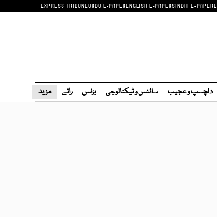
EXPRESS TRIBUNE
URDU E-PAPER
ENGLISH E-PAPER
SINDHI E-PAPER
L
دلچسپ و عجیب
سائنس و ٹیکنالوجی
بزنس
رائے
مزید