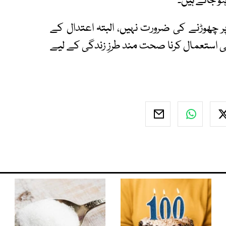
و جاتے ہیں۔
پر چھوڑنے کی ضرورت نہیں، البتہ اعتدال کے
پانی استعمال کرنا صحت مند طرزِ زندگی کے لیے