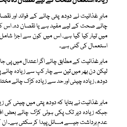
زیادہ استعمال صحت کے لیے نقصان دہ ثابت
ماہرِ غذائیت نے دودھ پتی چائے کے فوائد اور نق
چائے صحت کے لیے مفید ہے یا نقصان دہ، اس کا ا
میں تیار کیا گیا ہے، اس میں کون سے اجزا شام
استعمال کی گئی ہے۔
ماہر غذائیت کے مطابق چائے اگر اعتدال میں پی جائے 
لیکن دن بھر میں تین سے چار کپ سے زیادہ چائے پین
دودھ، زیادہ چینی اور حد سے زیادہ کڑک چائے م
ماہر غذائیت نے بتایا کہ دودھ پتی میں چینی کی ز
جبکہ زیادہ دیر تک پکی ہوئی کڑک چائے بعض افر
عدم برداشت جیسے مسائل پیدا کر سکتی ہے۔ ان ک