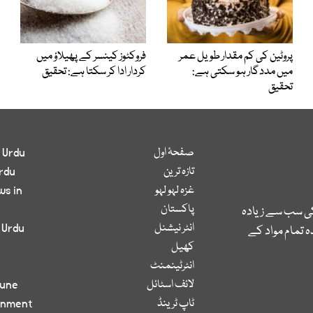
پروٹین کی کم مقدار طویل عمر
فروکٹوز کینسر کے پھیلاؤ میں
میں مددگار ہو سکتی ہے:
کردار ادا کر سکتا ہے: تحقیق
تحقیق
صفحۂ اول
 Urdu
تازہ ترین
rdu
غزہ لہو لہو
ws in
پاکستان
کی سب سے زیادہ
انٹر نیشنل
 Urdu
 تمام مواد کے
کھیل
انٹرٹینمنٹ
لائف اسٹائل
bune
ٹاپ ٹرینڈ
inment