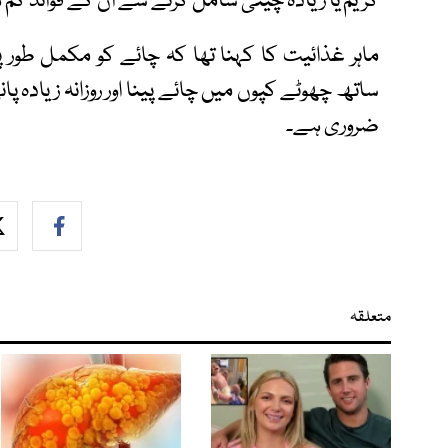
کریم یا زیادہ چینی شامل کرنے سے ان کے فوائد کم ہ
ماہر غذائیت کا کہنا تھا کہ چائے کو مکمل طور 
ساتھ چھوٹے کپوں میں چائے پینا اور روزانہ زیادہ 
ضروری ہے۔
متعلقہ