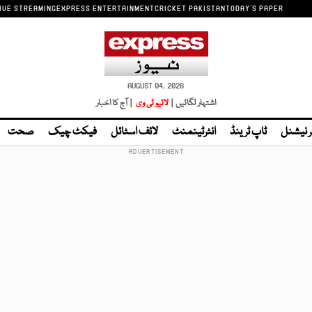
IVE STREAMING
EXPRESS ENTERTAINMENT
CRICKET PAKISTAN
TODAY'S PAPER
AUGUST 04, 2026
اشتہار لگائیں |
لائیو ٹی وی
| آج کا اخبار
ر نیشنل
ٹاپ ٹرینڈ
انٹرٹینمنٹ
لائف اسٹائل
فیکٹ چیک
صحت