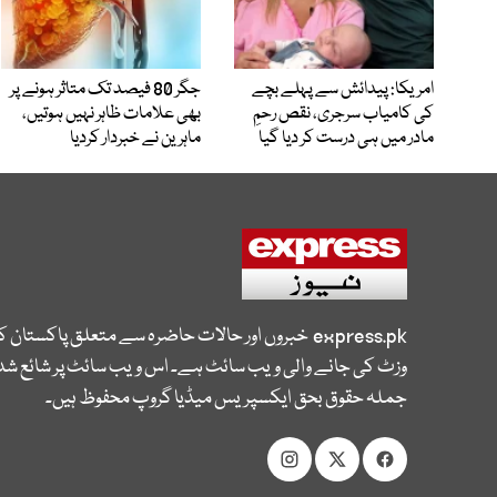
امریکا: پیدائش سے پہلے بچے
جگر 80 فیصد تک متاثر ہونے پر
کی کامیاب سرجری، نقص رحمِ
بھی علامات ظاہر نہیں ہوتیں،
مادر میں ہی درست کر دیا گیا
ماہرین نے خبردار کردیا
express.pk
خبروں اور حالات حاضرہ سے متعلق پاکستان 
وزٹ کی جانے والی ویب سائٹ ہے۔ اس ویب سائٹ پر شائع شدہ
جملہ حقوق بحق ایکسپریس میڈیا گروپ محفوظ ہیں۔