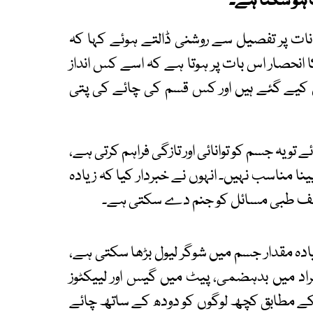
 ہو سکتا ہے۔
صانات پر تفصیل سے روشنی ڈالتے ہوئے کہا کہ
نحصار اس بات پر ہوتا ہے کہ اسے کس انداز
ل کیے گئے ہیں اور کس قسم کی چائے کی پتی
تو یہ جسم کو توانائی اور تازگی فراہم کرتی ہے،
ا مناسب نہیں۔ انہوں نے خبردار کیا کہ زیادہ
ختلف طبی مسائل کو جنم دے سکتی ہے۔
یادہ مقدار جسم میں شوگر لیول بڑھا سکتی ہے،
اد میں بدہضمی، پیٹ میں گیس اور لییکٹوز
ے مطابق کچھ لوگوں کو دودھ کے ساتھ چائے