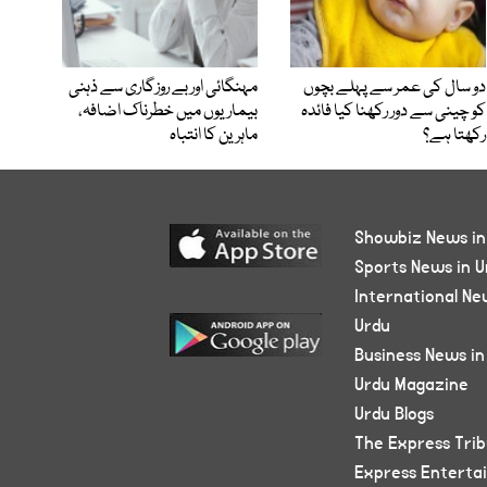
دو سال کی عمر سے پہلے بچوں
مہنگائی اور بے روزگاری سے ذہنی
کو چینی سے دور رکھنا کیا فائدہ
بیماریوں میں خطرناک اضافہ،
رکھتا ہے؟
ماہرین کا انتباہ
Showbiz News in
Sports News in U
International Ne
Urdu
Business News in
Urdu Magazine
Urdu Blogs
The Express Tri
Express Enterta