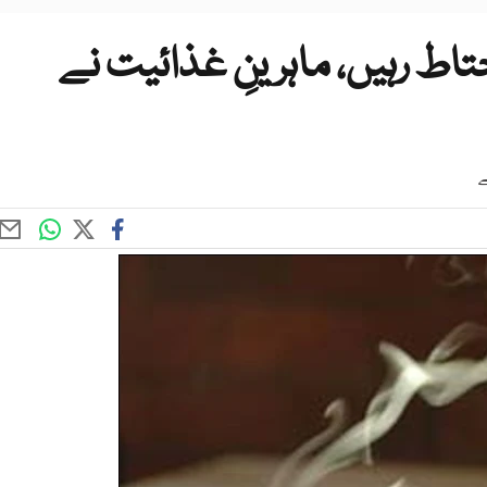
اط رہیں، ماہرینِ غذائیت نے
ے