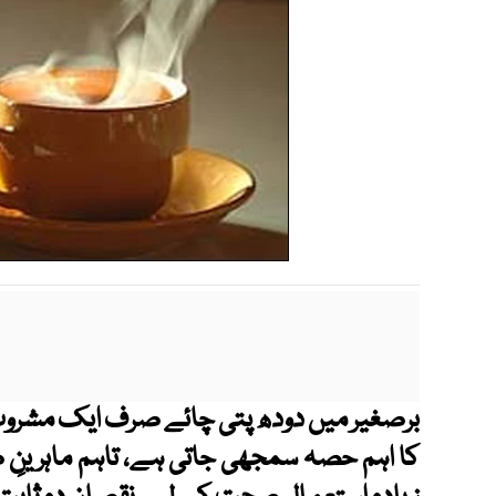
برصغیر میں دودھ پتی چائے صرف ایک مشروب نہ
کا اہم حصہ سمجھی جاتی ہے، تاہم ماہرین