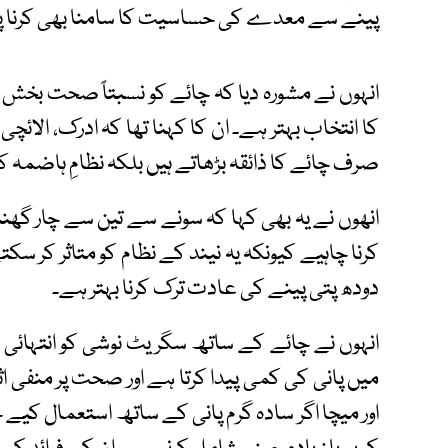
پینے سے معدے کی حساسیت کا سامنا بھی کرنا پڑ
انہوں نے مشورہ دیا کہ چائے کو نسبتاً صحت بخش ب
کا انتخاب بہتر ہے۔ ان کا کہنا تھا کہ ادرک، الائچی
صرف چائے کا ذائقہ بڑھاتے ہیں بلکہ نظامِ ہاضمہ ک
انھوں نے یہ بھی کہا کہ سونے سے تین سے چار گھن
کرنا چاہیے کیونکہ یہ نیند کے نظام کو متاثر کر سک
دودھ پتی پینے کی عادت ترک کرنا بہتر ہے۔
انہوں نے چائے کے ساتھ سگریٹ نوشی کو انتہائی خ
میں پانی کی کمی پیدا کرتا ہے اور صحت پر منفی ا
اور میچا اگر سادہ گرم پانی کے ساتھ استعمال کیے جا