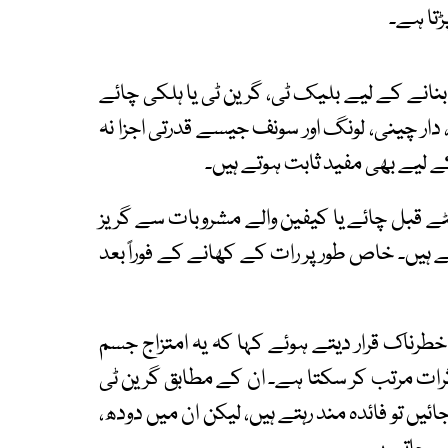
تا ہے۔
نانے کے لیے بلیک ٹی، گرین ٹی یا ہلکی چائے
، دار چینی، لونگ اور سونف جیسے قدرتی اجزا نہ
ے لیے بھی مفید ثابت ہوتے ہیں۔
ٹے قبل چائے یا کیفین والے مشروبات سے گریز
تے ہیں۔ خاص طور پر رات کے کھانے کے فوراً بعد
طرناک قرار دیتے ہوئے کہا کہ یہ امتزاج جسم
ثرات مرتب کر سکتا ہے۔ ان کے مطابق گرین ٹی
ئیں تو فائدہ مند رہتے ہیں، لیکن ان میں دودھ،