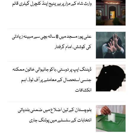
وارث شاہ کے مزار پر ہیریٹیج اینڈ کلچرل گیلری قائم
علی پور: مسجد میں 8 سالہ بچی سے مبینہ زیادتی
کی کوشش، امام گرفتار
ڈیٹنگ ایپ پر دوستی، باکو جانیوالی خاتون ممکنہ
جنسی استحصال کے معاملے پر آف لوڈ، اہم
انکشافات
بلوچستان کے تین اضلاع میں ضمنی بلدیاتی
انتخابات کے سلسلے میں پولنگ جاری