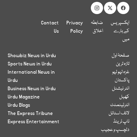
ایکسپریس
ضابطہ
Privacy
Contact
کے بارے
اخلاق
Policy
Us
میں
صفحۂ اول
Showbiz News in Urdu
تازہ ترین
Sports News in Urdu
غزہ لہو لہو
International News in
پاکستان
Urdu
انٹر نیشنل
Business News in Urdu
کھیل
Urdu Magazine
انٹرٹینمنٹ
Urdu Blogs
لائف اسٹائل
The Express Tribune
ٹاپ ٹرینڈ
Express Entertainment
دلچسپ و عجیب