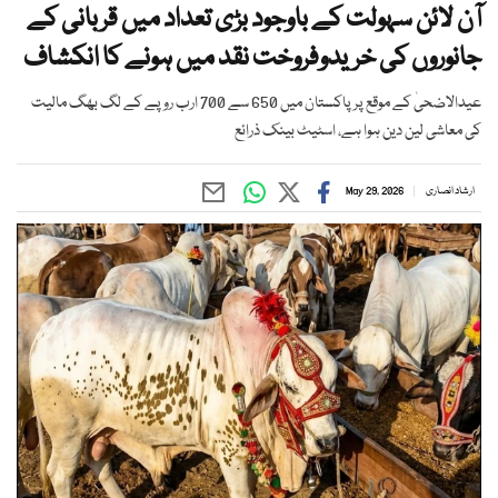
آن لائن سہولت کے باوجود بڑی تعداد میں قربانی کے
جانوروں کی خریدوفروخت نقد میں ہونے کا انکشاف
عیدالاضحیٰ کے موقع پر پاکستان میں 650 سے 700 ارب روپے کے لگ بھگ مالیت
کی معاشی لین دین ہوا ہے، اسٹیٹ بینک ذرائع
ارشاد انصاری
May 29, 2026