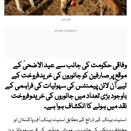
فوٹو: فائل
وفاقی حکومت کی جانب سے عید الاضحیٰ کے
موقع پر صارفین کو جانوروں کی خریدفروخت کے
لیے آن لائن پیمنٹس کی سہولیات کی فراہمی کے
باوجود بڑی تعداد میں جانوروں کی خریدوفروخت
نقد میں ہونے کا انکشاف ہوا ہے۔
اسٹیٹ بینک کے ذرائع کے مطابق اسٹیٹ بینک آف پاکستان اور
مختلف بینکوں کی جانب سے مویشی منڈیوں کے قریب موبائل وین