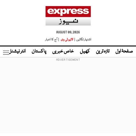
AUGUST 09, 2026
اشتہار لگائیں |
لائیو ٹی وی
| آج کا اخبار
صفحۂ اول
تازہ ترین
کھیل
خاص خبریں
پاکستان
انٹر نیشنل
ٹا