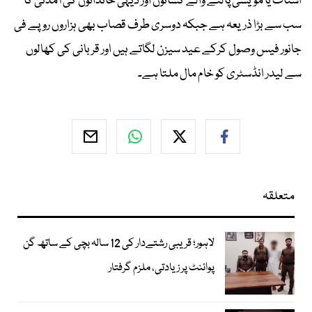
اسٹاک یا مویشی پالنے والے کسانوں اور دیہی خاندانوں کی آمدنی کا
سب سے بڑا ذریعہ ہے جبکہ دوسری طرف قصاب بھی ہزاروں روپے فی
جانور فیس وصول کرکے عید سیزن لگاتے ہیں اور قربانی کی کھالوں
سے لیدر انڈسٹری کو خام مال ملتا ہے۔
متعلقہ
لاہور؛ قریبی رشتےدار کی 12 سالہ بچی کے ساتھ گن
پوائنٹ پر زیادتی، ملزم گرفتار