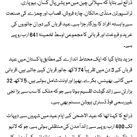
ذرائع نے بتایا کہ سپلائی چین میں مویشی پال کسان، بیوپاری،
ٹرانسپورٹرز، منڈی، مالکان، چارہ فروش، قصاب اور چمڑے کی صنعت
سے وابستہ افراد کا روزگار جڑا ہے، عید قرباں کے دوران جانوروں کی
خرید و فروخت اور قربانی کا مجموعی اوسط تخمینہ 641 ارب روپے
ہے۔
مزید بتایا گیا کہ ایک محتاط اندازے کے مطابق پاکستان میں عید
قرباں کے 3 دن میں تقریباً 74 لاکھ جانور قربان کیے جاتے ہیں، قربانی
میں گائے، بھینس، بکرے، بھیڑ اور اونٹ شامل ہوتے ہیں، 5 لاکھ 32
ہزار ٹن سے زائد گوشت تقسیم ہوتا ہے جو کہ ملک کا سب سے بڑا نجی
غیررسمی فوڈ ڈسٹری بیوشن سسٹم بھی ہے۔
ذرائع کا کہنا تھا کہ عید الاضحیٰ کے ایام عید میں شہروں سے دیہات
تک 400 ارب روپے سے زائد آمدن کی منتقلی ہوتی ہے، جو کہ لائیو