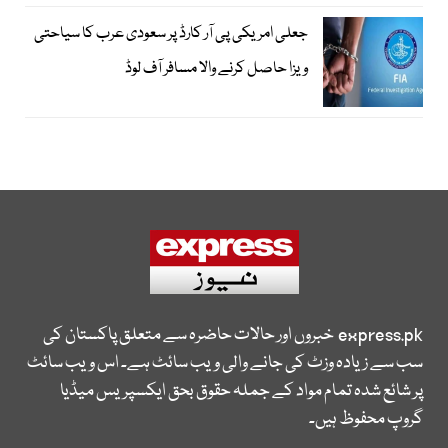
جعلی امریکی پی آر کارڈ پر سعودی عرب کا سیاحتی
ویزا حاصل کرنے والا مسافر آف لوڈ
express.pk
خبروں اور حالات حاضرہ سے متعلق پاکستان کی
سب سے زیادہ وزٹ کی جانے والی ویب سائٹ ہے۔ اس ویب سائٹ
پر شائع شدہ تمام مواد کے جملہ حقوق بحق ایکسپریس میڈیا
گروپ محفوظ ہیں۔