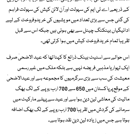
کے ذریعے اے ٹی ایم کی سہولت اور آن لائن کیش کی سہولت فراہم
کی گئی جس سے بڑی تعداد میں مویشیوں کی خریدوفروخت کے لیے
ادائیگیاں بینکنگ چینل سے بھی ہوئی ہیں جبکہ اس سے قبل
تقریبا تمام خریدفروخت کیش میں ہوا کرتی تھی۔
اس حوالے سے اسٹیٹ بینک ذرائع کا کہنا تھا کہ عید الاضحیٰ صرف
ایک تہوار یا مذہبی فریضہ نہیں ہے بلکہ ملک میں غیر رسمی
معیشت کی سب سے بڑی سرگرمیوں کا مجموعہ ہے اور عیدالاضحیٰ
کے موقع پر پاکستان میں 650 سے 700 ارب روپے کے لگ بھگ
مالیت کی معاشی لین دین ہوا ہے اور عید سے پہلے مارکیٹ میں
سرمائے کی گردش میں تقریبا 700 ارب روپے کے لگ بھگ اضافہ
ہوتا ہے جس میں زیادہ لین دین نقد ہوتا ہے۔