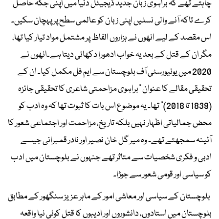
چاہتے تھے کہ براہوی زبان جدید ڈیجیٹل دنیا میں اپنی جگہ حاصل
کرے تاکہ آنے والی نسلیں اپنی زبان کو عالمی سطح پر پہچان سکیں۔
اس مقصد کے لیے انھوں نے ہزاروں الفاظ پر مشتمل مواد تیار کیا تھا،
مگر ان کے قتل کے بعد یہ خواب ادھورا دکھائی دیتا ہے۔انھوں نے
2020 میں یونیورسٹی آف بلوچستان سے ایم فل مکمل کیا۔ ان کے
تحقیقی مقالے کا عنوان ’’براہوی مزاحمتی شاعری کا تحقیقی جائزہ
(1839 تا 2018)‘‘ تھا۔ یہ موضوع اس بات کا ثبوت تھا کہ وہ ادب کو
محض جمالیاتی اظہار نہیں بلکہ تاریخ، مزاحمت اور اجتماعی شعور کا
آئینہ سمجھتے تھے۔ وہ میر گل خان نصیر اور نادر قمبرانی جیسے
ادبی و فکری شخصیات سے متاثر تھے جنہوں نے بلوچستان میں ادب
کو سیاسی اور قومی شعور سے جوڑا۔
بلوچستان کے سیاسی اور معاشی امور کے ماہر عزیز سنگھور کے مطابق
بلوچستان میں استادوں، دانشوروں اور ادیبوں کا قتل کوئی نیا واقعہ