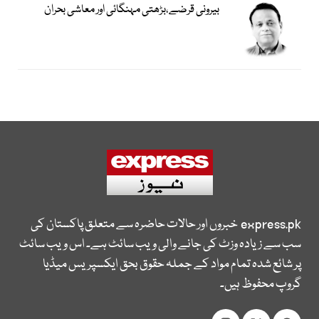
بیرونی قرضے،بڑھتی مہنگائی اور معاشی بحران
express.pk
خبروں اور حالات حاضرہ سے متعلق پاکستان کی
سب سے زیادہ وزٹ کی جانے والی ویب سائٹ ہے۔ اس ویب سائٹ
پر شائع شدہ تمام مواد کے جملہ حقوق بحق ایکسپریس میڈیا
گروپ محفوظ ہیں۔