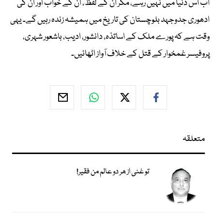
اب اس دنیا میں نہیں رہے، مگر ان کے لفظ، ان کے خواب اور ان کی
ادھوری جدوجہد بلوچستان کی تاریخ میں ہمیشہ زندہ رہیں گے۔ یہی
وقت ہے کہ پورے ملک کے اساتذہ، دانشور، ادیب، باشعور شہری،
پروفیسر غمخوار کے قتل کے خلاف آواز اٹھائیں۔
متعلقہ
تو غنی از ھر دو عالم من فقیر!