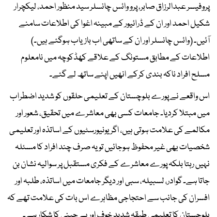
پروفیسر عبدالرزاق صابر، پرو وائس چانسلر سید منظور احمد، لیکچرار
شکیل احمد اور ان کے ڈرائیور کے مبینہ اغوا کی اطلاعات سامنے
آئیں۔ (وائس چانسلر اور ان کے ساتھی اب بازیاب ہوگئے ہیں۔)
اطلاعات کے مطابق مستونگ کے علاقے کھڈکوچہ میں نامعلوم
مسلح افراد ناکہ بندی کرکے انھیں اپنے ساتھ لے گئے۔
اس واقعے نے پورے بلوچستان کے تعلیمی حلقوں کو شدید اضطراب
میں مبتلا کردیا۔ جامعات کسی بھی معاشرے میں تحقیق، شعور اور
مکالمے کی علامت ہوتی ہیں، اگر یونیورسٹیوں کے اساتذہ اور تعلیمی
شخصیات بھی غیر محفوظ ہوجائیں تو یہ صرف چند افراد کا مسئلہ
نہیں رہتا بلکہ پورے معاشرے کے فکری مستقبل پر سوالیہ نشان بن
جاتا ہے۔ گوادر، لسبیلہ، سبی اور دیگر جامعات میں اساتذہ، طلبہ اور
افسران کی جانب سے احتجاجی مظاہرے اس بات کی علامت تھے کہ
بلوچستان کا تعلیمی طبقہ شدید خوف اور بے چینی کا شکار ہے۔