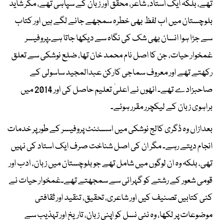
تھے، بلکہ ایک استاد، شاعر، محقق اور زبان کے سپاہی تھے، مگر شاید
بلوچستان میں اب لفظ بھی خطرہ سمجھے جانے لگے ہیں اور کتاب
سے جڑا ہوا انسان بھی شک کی نگاہ سے دیکھا جاتا ہے۔پروفیسر
غمخوار حیات، جن کا اصل نام محمد خان تھا، ضلع نوشکی سے تعلق
رکھتے تھے اور معروف سماجی کارکن عبدالمجید ساسولی کے
صاحبزادے تھے۔ انھوں نے اعلیٰ تعلیم حاصل کی اور 2014 میں
براہوی زبان کے لیکچرر مقرر ہوئے۔
بعدازاں وہ ڈگری کالج نوشکی میں اسسٹنٹ پروفیسر کے طور پر خدمات
انجام دیتے رہے۔ مگر ان کی اصل شناخت صرف ایک استاد کی نہیں
تھی، بلکہ وہ ان لوگوں میں شامل تھے جو بلوچستان میں زبان، ادب اور
قومی شعور کے رشتے کو گہرائی سے سمجھتے تھے۔غمخوار حیات نے
کئی کتابیں تصنیف کیں اور شاعری، تحقیق، تنقید اور ثقافتی
موضوعات پر لکھا، وہ نئی نسل کو اپنی زبان، تاریخ اور تہذیب سے