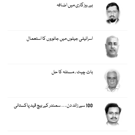
بے روزگاری میں اضافہ
اسرائیلی جیلوں میں جانوروں کا استعمال
بات چیت ، مسئلہ کا حل
100 سے زائد دن… سمندر کے بیچ قید پاکستانی