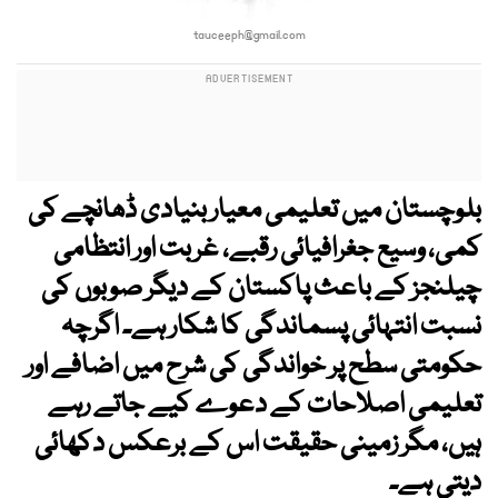
tauceeph@gmail.com
بلوچستان میں تعلیمی معیار بنیادی ڈھانچے کی
کمی، وسیع جغرافیائی رقبے، غربت اور انتظامی
چیلنجز کے باعث پاکستان کے دیگر صوبوں کی
نسبت انتہائی پسماندگی کا شکار ہے۔ اگرچہ
حکومتی سطح پر خواندگی کی شرح میں اضافے اور
تعلیمی اصلاحات کے دعوے کیے جاتے رہے
ہیں، مگر زمینی حقیقت اس کے برعکس دکھائی
دیتی ہے۔