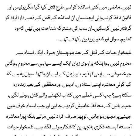
نہیں۔ ماضی میں کئی اساتذہ کو اسی طرح قتل کیا گیا مگر پولیس اور
قانون نافذ کرنے والی ایجنسیاں ان اساتذہ کے قتل کے ذمے دار افراد کو
گرفتار نہیں کرسکیں۔ان سب کی مشترکہ شناخت یہی تھی کہ وہ
تعلیم، سوال اور شعور پر یقین رکھتے تھے۔
غمخوار حیات کے قتل کے بعد بلوچستان صرف ایک استاد سے
محروم نہیں ہوا بلکہ براہوی زبان ایک ایسے سپاہی سے محروم ہوگئی
جو خاموشی سے اپنی تہذیب اور زبان کے لیے لڑ رہا تھا۔ سوال یہ ہے کہ
کیا کوئی معاشرہ اپنے استادوں، ادیبوں اور محققوں کے بغیر زندہ رہ
سکتا ہے؟ جب کسی خطے میں کتاب لکھنے والے قتل ہونے لگیں،
جب زبانوں کے محافظ خاموش کردیے جائیں اور جب استاد خوف میں
جینے پر مجبور ہوجائیں، تو پھر صرف افراد نہیں مرتے بلکہ پورا معاشرہ
آہستہ آہستہ فکری بانجھ پن کا شکار ہونے لگتا ہے۔ غمخوار حیات