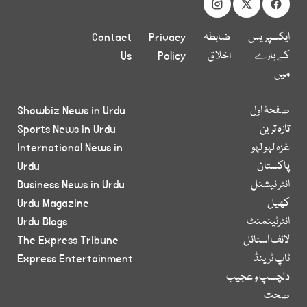
ایکسپریس
ضابطہ
Privacy
Contact
کے بارے
اخلاق
Policy
Us
میں
صفحۂ اول
Showbiz News in Urdu
تازہ ترین
Sports News in Urdu
غزہ لہو لہو
International News in
پاکستان
Urdu
انٹر نیشنل
Business News in Urdu
کھیل
Urdu Magazine
انٹرٹینمنٹ
Urdu Blogs
لائف اسٹائل
The Express Tribune
ٹاپ ٹرینڈ
Express Entertainment
دلچسپ و عجیب
صحت