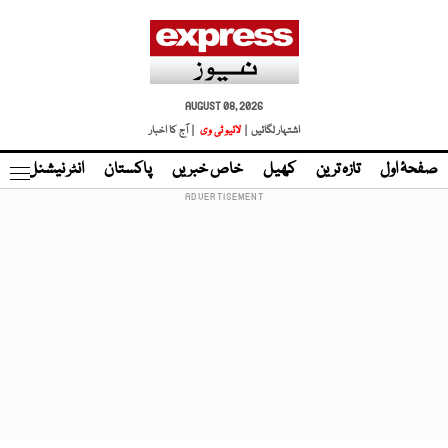
AUGUST 08, 2026
اشتہار لگائیں |
لائیو ٹی وی
| آج کا اخبار
صفحۂ اول
تازہ ترین
کھیل
خاص خبریں
پاکستان
انٹر نیشنل
ٹا