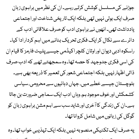
جوڑنے کی مسلسل کوشش کرتے رہے۔ ان کی نظر میں براہوی زبان
صرف ایک بولی نہیں تھی بلکہ ایک تاریخی شناخت اور اجتماعی
یادداشت تھی۔ انھوں نے براہوی ادب کو صرف علاقائی ادب کے
دائرے سے نکال کر ایک فکری تحریک بنانے میں اہم کردار ادا کیا۔
راسکوہ ادبی دیوان اور اوتان کلچر اکیڈمی جیسے پلیٹ فارمز کا قیام ان
کی اسی فکری جدوجہد کا حصہ تھا۔ وہ سمجھتے تھے کہ ادب صرف
ذاتی اظہار نہیں بلکہ اجتماعی شعور کی تعمیر کا ذریعہ بھی ہے۔
بلوچستان جیسے خطے میں، جہاں دہائیوں سے محرومی، سیاسی
کشمکش اور خوف موجود ہو، وہاں ادب ایک سماجی ضرورت بن جاتا
ہے۔ان کی زندگی کا آخری اور شاید سب سے اہم مشن براہوی زبان کو
گوگل کی زبانوں میں شامل کروانا تھا۔
یہ صرف ایک تکنیکی منصوبہ نہیں بلکہ ایک تہذیبی خواب تھا۔ وہ