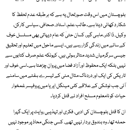
بلوچستان میں اس وقت صورتحال یہ ہے کہ ہر طبقہ عدم تحفظ کا
شکار دکھائی دیتا ہے۔ طالب علم، استاد، صحافی، سیاسی کارکن،
وکیل، ڈاکٹر، ماہی گیر، کسان حتیٰ کہ عام دیہاتی بھی مسلسل خوف
کے سائے میں زندگی گزار رہے ہیں۔ ایسے ماحول میں تعلیم اور تحقیق
جیسی سرگرمیاں شدید متاثر ہوتی ہیں، کیونکہ علم صرف کتابوں سے
نہیں بلکہ ایک محفوظ اور آزاد فضا میں پروان چڑھتا ہے۔اسی خوف اور
تاریکی کی ایک اور دردناک مثال مئی کے تیسرے ہفتے میں سامنے
آئی جب نوشکی کے علاقے کلی مینگل ایریا میں پروفیسر غمخوار
حیات کو نامعلوم مسلح افراد نے قتل کردیا۔
ان کا قتل بلوچستان کی ادبی، فکری اور تہذیبی روایت پر ایک گہرا
حملہ تھا۔ وہ بندوق بردار نہیں تھے، کسی جنگی محاذ پر موجود نہیں