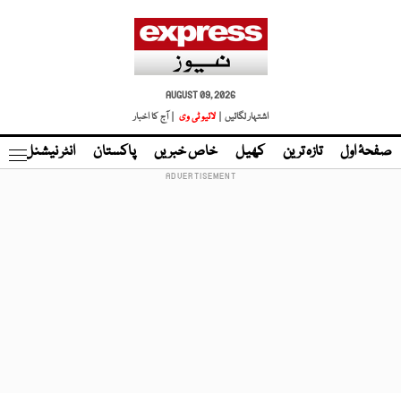
AUGUST 09, 2026
اشتہار لگائیں |
لائیو ٹی وی
| آج کا اخبار
صفحۂ اول
تازہ ترین
کھیل
خاص خبریں
پاکستان
انٹر نیشنل
ٹا