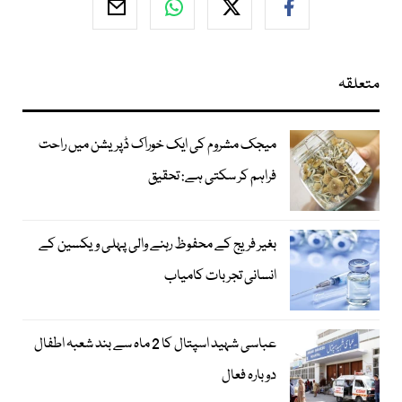
متعلقہ
میجک مشروم کی ایک خوراک ڈپریشن میں راحت
فراہم کر سکتی ہے: تحقیق
بغیر فریج کے محفوظ رہنے والی پہلی ویکسین کے
انسانی تجربات کامیاب
عباسی شہید اسپتال کا 2 ماہ سے بند شعبہ اطفال
دوبارہ فعال