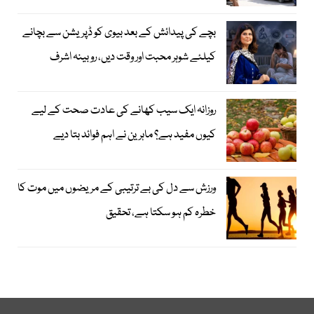
بچے کی پیدائش کے بعد بیوی کو ڈپریشن سے بچانے
کیلئے شوہر محبت اور وقت دیں، روبینہ اشرف
روزانہ ایک سیب کھانے کی عادت صحت کے لیے
کیوں مفید ہے؟ ماہرین نے اہم فوائد بتا دیے
ورزش سے دل کی بے ترتیبی کے مریضوں میں موت کا
خطرہ کم ہو سکتا ہے، تحقیق