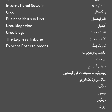
غزہ لہو لہو
International News in
پاکستان
Urdu
انٹر نیشنل
Business News in Urdu
کھیل
Urdu Magazine
انٹرٹینمنٹ
Urdu Blogs
لائف اسٹائل
The Express Tribune
ٹاپ ٹرینڈ
Express Entertainment
دلچسپ و عجیب
صحت
سونے کے نرخ
پیٹرولیم مصنوعات کی قیمتیں
سائنس و ٹیکنالوجی
بلاگ
بزنس
ویڈیوز
جرائم