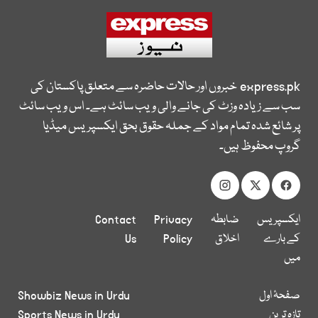
express.pk
خبروں اور حالات حاضرہ سے متعلق پاکستان کی
سب سے زیادہ وزٹ کی جانے والی ویب سائٹ ہے۔ اس ویب سائٹ
پر شائع شدہ تمام مواد کے جملہ حقوق بحق ایکسپریس میڈیا
گروپ محفوظ ہیں۔
ایکسپریس
ضابطہ
Privacy
Contact
کے بارے
اخلاق
Policy
Us
میں
صفحۂ اول
Showbiz News in Urdu
تازہ ترین
Sports News in Urdu