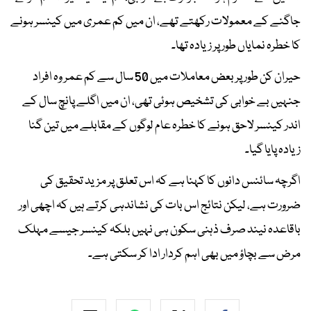
جاگنے کے معمولات رکھتے تھے، ان میں کم عمری میں کینسر ہونے
کا خطرہ نمایاں طور پر زیادہ تھا۔
حیران کن طور پر بعض معاملات میں 50 سال سے کم عمر وہ افراد
جنہیں بے خوابی کی تشخیص ہوئی تھی، ان میں اگلے پانچ سال کے
اندر کینسر لاحق ہونے کا خطرہ عام لوگوں کے مقابلے میں تین گنا
زیادہ پایا گیا۔
اگرچہ سائنس دانوں کا کہنا ہے کہ اس تعلق پر مزید تحقیق کی
ضرورت ہے، لیکن نتائج اس بات کی نشاندہی کرتے ہیں کہ اچھی اور
باقاعدہ نیند صرف ذہنی سکون ہی نہیں بلکہ کینسر جیسے مہلک
مرض سے بچاؤ میں بھی اہم کردار ادا کر سکتی ہے۔