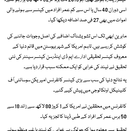
اسی دوران 40 سال یا اس سے کم عمر افراد میں کینسر سے ہونے والی
اموات میں بھی 27 فی صد اضافہ دیکھا گیا۔
ماہرین ابھی تک اس تشویشناک اضافے کی اصل وجوہات جاننے کی
کوشش کر رہے ہیں، تاہم امریکا کے شہر ہیوسٹن میں قائم دنیا کے
معروف کینسر تحقیقی ادارے ایم ڈی اینڈرسن کینسر سینٹر کی نئی
تحقیق نے نیند کی خرابی کو ایک ممکنہ سبب قرار دیا ہے۔
یہ نتائج دنیا کی سب سے بڑی کینسر کانفرنس امیریکن سوسائٹی آف
کلینیکل اونکالوجی میں پیش کیے گئے۔
کانفرنس میں محققین نے امریکا کے 1 کروڑ 80 لاکھ سے زائد 18 سے
50 برس عمر کے افراد کے طبی ڈیٹا کا تجزیہ کیا۔
تحقیق سے معلوم ہوا کہ جو لوگ بے خوابی، کم نیند یا غیر منظم سونے