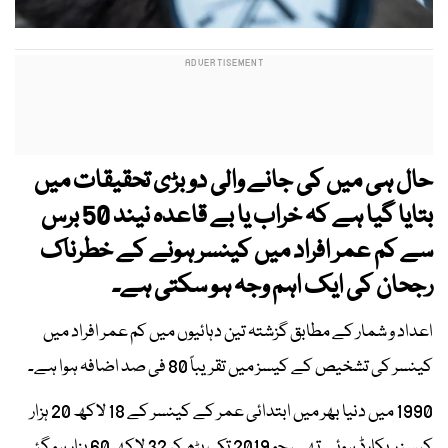
حال ہی میں کی جانے والی دو بڑی تحقیقات میں
بتایا گیا ہے کہ خراب یا بے قاعدہ نیند 50 برس
سے کم عمر افراد میں کینسر ہونے کے خطرناک
رجحان کی ایک اہم وجہ ہو سکتی ہے۔
اعداد و شمار کے مطابق گزشتہ تین دہائیوں میں کم عمر افراد میں
کینسر کی تشخیص کے کیسز میں تقریباً 80 فی صد اضافہ ہوا ہے۔
1990 میں دنیا بھر میں ابتدائی عمر کے کینسر کے 18 لاکھ 20 ہزار
کیسز ریکارڈ ہوئے تھے، جو 2019 تک بڑھ کر 32 لاکھ 60 ہزار ہو گئے۔