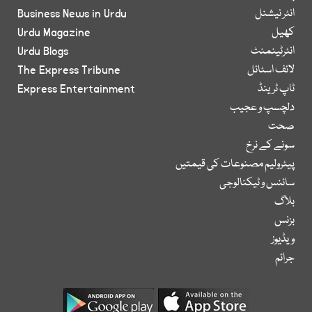
انٹر نیشنل
Business News in Urdu
کھیل
Urdu Magazine
انٹرٹینمنٹ
Urdu Blogs
لائف اسٹائل
The Express Tribune
ٹاپ ٹرینڈ
Express Entertainment
دلچسپ و عجیب
صحت
سونے کے نرخ
پیٹرولیم مصنوعات کی قیمتیں
سائنس و ٹیکنالوجی
بلاگ
بزنس
ویڈیوز
جرائم