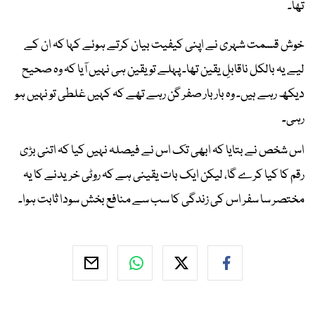
تھا۔
خوش قسمت شہری نے اپنی کیفیت بیان کرتے ہوئے کہا کہ ان کے
لیے یہ بالکل ناقابلِ یقین تھا۔ پہلے تو یقین ہی نہیں آیا کہ وہ صحیح
دیکھ رہے ہیں۔ وہ بار بار صفر گن رہے تھے کہ کہیں غلطی تو نہیں ہو
رہی۔
اس شخص نے بتایا کہ ابھی تک اس نے فیصلہ نہیں کیا کہ اتنی بڑی
رقم کا کیا کرے گا، لیکن ایک بات یقینی ہے کہ روٹی خریدنے کا یہ
مختصر سا سفر اس کی زندگی کا سب سے منافع بخش سودا ثابت ہوا۔