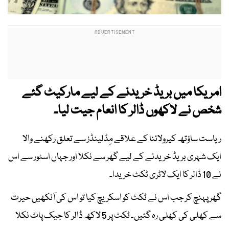
امریکا میں بریڈ خریدنے کے لیے مارکیٹ گئے
شخص نے لاکھوں ڈالر کا انعام جیت لیا۔
ریاست ساؤتھ کیرولائنا کے علاقے مِڈلینڈز سے تعلق رکھنے والا
ایک شہری بریڈ خریدنے کے لیے گھر سے نکلا اور جہاں اسٹور سے اس
نے 10 ڈالر کا ایک لاٹری ٹکٹ خریدا۔
گھر پہنچ کر جب اس نے ٹکٹ کو اسکریچ کیا تو اس کی آنکھیں حیرت
سے کھلی کی کھلی رہ گئیں۔ ٹکٹ پر 5 لاکھ ڈالر کا جیک پاٹ نکلا