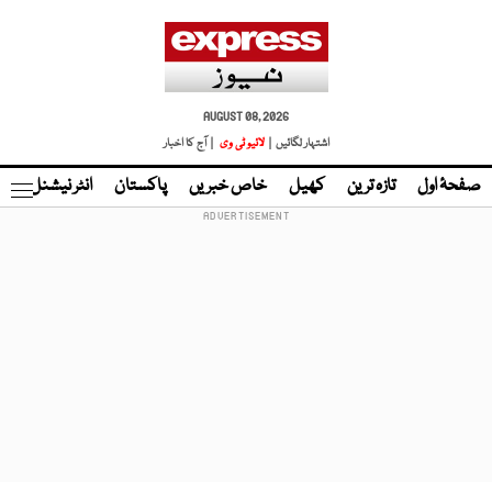
AUGUST 08, 2026
اشتہار لگائیں |
لائیو ٹی وی
| آج کا اخبار
صفحۂ اول
تازہ ترین
کھیل
خاص خبریں
پاکستان
انٹر نیشنل
ٹا