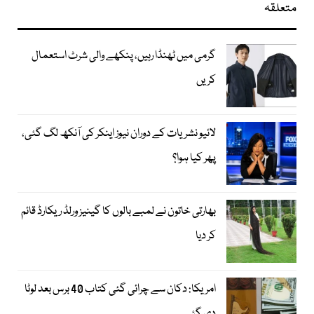
متعلقہ
گرمی میں ٹھنڈا رہیں، پنکھے والی شرٹ استعمال
کریں
لائیو نشریات کے دوران نیوز اینکر کی آنکھ لگ گئی،
پھر کیا ہوا؟
بھارتی خاتون نے لمبے بالوں کا گینیز ورلڈ ریکارڈ قائم
کر دیا
امریکا: دکان سے چرائی گئی کتاب 40 برس بعد لوٹا