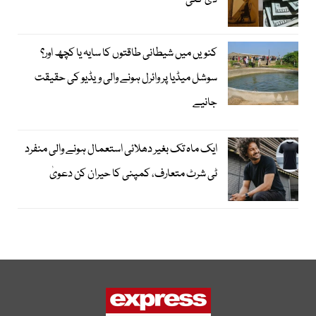
دی گئی
کنویں میں شیطانی طاقتوں کا سایہ یا کچھ اور؟
سوشل میڈیا پر وائرل ہونے والی ویڈیو کی حقیقت
جانیے
ایک ماہ تک بغیر دھلائی استعمال ہونے والی منفرد
ٹی شرٹ متعارف، کمپنی کا حیران کن دعویٰ