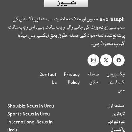
express.pk
خبروں اور حالات حاضرہ سے متعلق پاکستان کی
سب سے زیادہ وزٹ کی جانے والی ویب سائٹ ہے۔ اس ویب سائٹ
پر شائع شدہ تمام مواد کے جملہ حقوق بحق ایکسپریس میڈیا
گروپ محفوظ ہیں۔
ایکسپریس
ضابطہ
Privacy
Contact
کے بارے
اخلاق
Policy
Us
میں
صفحۂ اول
Showbiz News in Urdu
تازہ ترین
Sports News in Urdu
غزہ لہو لہو
International News in
پاکستان
Urdu