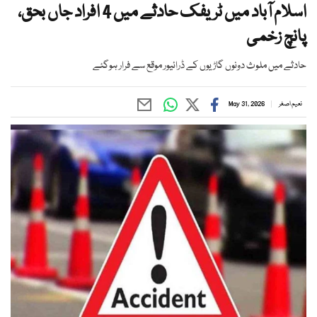
اسلام آباد میں ٹریفک حادثے میں 4 افراد جاں بحق،
پانچ زخمی
حادثے میں ملوث دونوں گاڑیوں کے ڈرائیور موقع سے فرار ہوگئے
نعیم اصغر
May 31, 2026