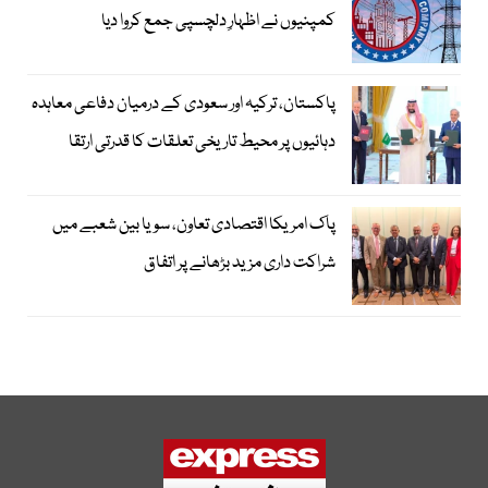
کمپنیوں نے اظہارِ دلچسپی جمع کروا دیا
پاکستان، ترکیہ اور سعودی کے درمیان دفاعی معاہدہ
دہائیوں پر محیط تاریخی تعلقات کا قدرتی ارتقا
پاک امریکا اقتصادی تعاون، سویا بین شعبے میں
شراکت داری مزید بڑھانے پر اتفاق