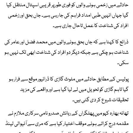
حادثے میں زخمی ہونے والوں کو فوری طور پر قریبی اسپتال منتقل کیا
گیا جہاں انہیں طبی امداد فراہم کی جا رہی ہے۔ جاں بحق اور زخمی
افراد کی شناخت کا عمل تاحال جاری ہے۔
ذرائع کا کہنا ہے کہ جاں بحق ہونے والوں میں محمد فضل اور عامر کی
شناخت ہو چکی ہے جبکہ دیگر دو افراد کی شناخت ابھی تک نہیں ہو
سکی۔
پولیس کے مطابق حادثے میں ملوث گاڑی کا ڈرائیور موقع سے فرار ہو
گیا تاہم گاڑی کو تحویل میں لے لیا گیا ہے اور واقعے کی مزید
تحقیقات شروع کر دی گئی ہیں۔
تھانہ بھارہ کہو میں پھلگراں کے رہائش صدرو نامی سرکاری ملازم نے
مقدمہ درج کراتے ہوئے موقف اختیار کیا ہے کہ مری سے آنیوالی لینڈ