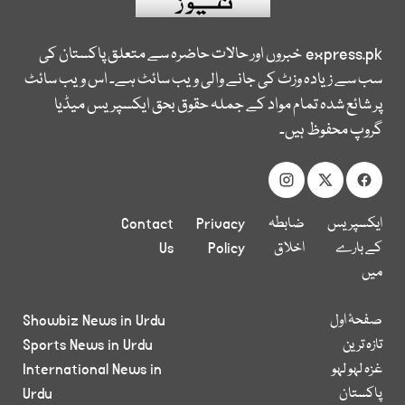
express.pk
خبروں اور حالات حاضرہ سے متعلق پاکستان کی
سب سے زیادہ وزٹ کی جانے والی ویب سائٹ ہے۔ اس ویب سائٹ
پر شائع شدہ تمام مواد کے جملہ حقوق بحق ایکسپریس میڈیا
گروپ محفوظ ہیں۔
ایکسپریس
ضابطہ
Privacy
Contact
کے بارے
اخلاق
Policy
Us
میں
صفحۂ اول
Showbiz News in Urdu
تازہ ترین
Sports News in Urdu
غزہ لہو لہو
International News in
پاکستان
Urdu