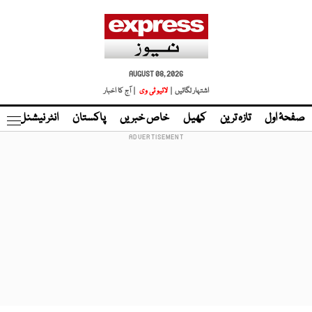
AUGUST 08, 2026
اشتہار لگائیں |
لائیو ٹی وی
| آج کا اخبار
صفحۂ اول
تازہ ترین
کھیل
خاص خبریں
پاکستان
انٹر نیشنل
ٹا