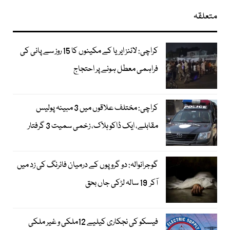
متعلقہ
کراچی: لائنز ایریا کے مکینوں کا 15 روز سے پانی کی
فراہمی معطل ہونے پر احتجاج
کراچی: مختلف علاقوں میں 3 مبینہ پولیس
مقابلے، ایک ڈاکو ہلاک، زخمی سمیت 3 گرفتار
گوجرانوالہ: دو گروپوں کے درمیان فائرنگ کی زد میں
آکر 19 سالہ لڑکی جاں بحق
فیسکو کی نجکاری کیلیے 12ملکی و غیر ملکی