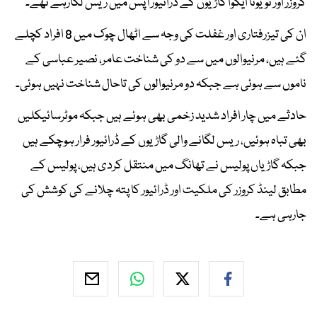
کروزر اور ٹویوٹا ایکوا گاڑیوں کے ڈرائیور آپس میں ریس لگارہے تھے۔
ان کی تیزرفتاری اور غفلت کی وجہ سے اٹھال چوک میں 8 افراد کچلے
گئے ہیں، مرنیوالوں میں سے دو کی شناخت عامر، نصیر عباسی کے
ناموں سے ہوئی ہے جبکہ دو مرنیوالوں کی تاحال شناخت نہیں ہوئی۔
حادثے میں چار افراد شدید زخمی بھی ہوئے ہیں جبکہ موٹرسائیکلیں
بھی تباہ ہوئیں، ریس لگانے والی گاڑیوں کے ڈرائیور فرار ہوچکے ہیں
جبکہ گاڑیاں پولیس نے تھانگ میں منتقل کردی ہیں، پولیس کے
مطابق لینڈ کروزر کی ملکیت اور ڈرائیور کا پتہ چلانے کی کوشش کی
جارہی ہے۔