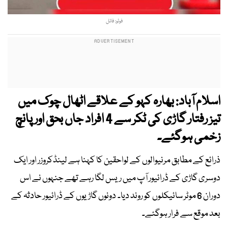
فوٹو: فائل
اسلام آباد: بھارہ کہو کے علاقے اٹھال چوک میں
تیز رفتار گاڑی کی ٹکر سے 4 افراد جاں بحق اور پانچ
زخمی ہوگئے۔
ذرائع کے مطابق مرنیوالوں کے لواحقین کا کہنا ہے لینڈکروزر اور ایک
دوسری گاڑی کے ڈرائیور آپ میں ریس لگا رہے تھے جنہوں نے اس
دوران 6 موٹر سائیکلوں کو روند دیا۔ دونوں گاڑیوں کے ڈرائیور حادثہ کے
بعد موقع سے فرار ہوگئے۔