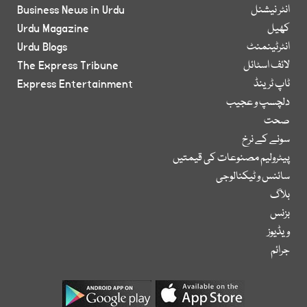
انٹر نیشنل
Business News in Urdu
کھیل
Urdu Magazine
انٹرٹینمنٹ
Urdu Blogs
لائف اسٹائل
The Express Tribune
ٹاپ ٹرینڈ
Express Entertainment
دلچسپ و عجیب
صحت
سونے کے نرخ
پیٹرولیم مصنوعات کی قیمتیں
سائنس و ٹیکنالوجی
بلاگ
بزنس
ویڈیوز
جرائم