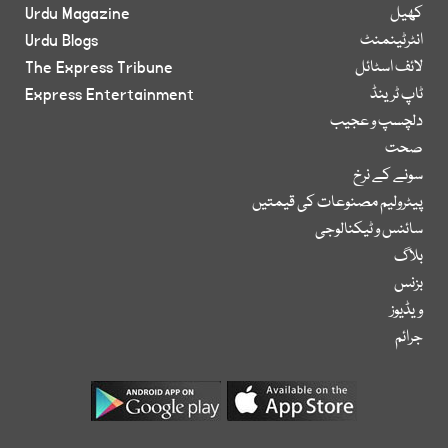
کھیل
Urdu Magazine
انٹرٹینمنٹ
Urdu Blogs
لائف اسٹائل
The Express Tribune
ٹاپ ٹرینڈ
Express Entertainment
دلچسپ و عجیب
صحت
سونے کے نرخ
پیٹرولیم مصنوعات کی قیمتیں
سائنس و ٹیکنالوجی
بلاگ
بزنس
ویڈیوز
جرائم