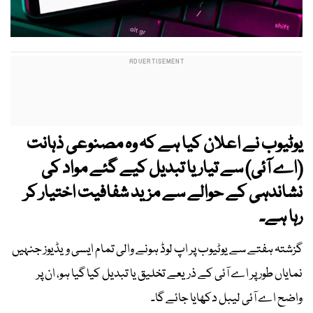
یوٹیوب نے اعلان کیا ہے کہ وہ مصنوعی ذہانت
(اے آئی) سے تیار یا تبدیل کیے گئے مواد کی
نشاندہی کے حوالے سے مزید شفافیت اختیار کر
رہا ہے۔
گزشتہ ہفتے سے یوٹیوب پر اپ لوڈ ہونے والی تمام ایسی ویڈیوز جنہیں
نمایاں طور پر اے آئی کے ذریعے تخلیق یا تبدیل کیا گیا ہو، ان پر
واضح اے آئی لیبل دکھایا جائے گا۔