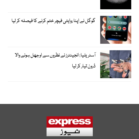
گوگل نے اپنا روایتی فیچر ختم کرنے کا فیصلہ کر لیا
آسٹریلیا: انجینئرز نے نظروں سے اوجھل ہونے والا
ڈرون تیار کر لیا