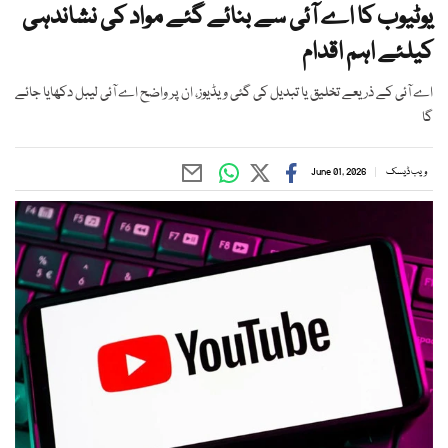
یوٹیوب کا اے آئی سے بنائے گئے مواد کی نشاندہی
کیلئے اہم اقدام
اے آئی کے ذریعے تخلیق یا تبدیل کی گئی ویڈیوز، ان پر واضح اے آئی لیبل دکھایا جائے
گا
ویب ڈیسک
June 01, 2026