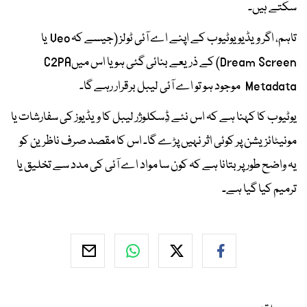
سکتے ہیں۔
تاہم، اگر ویڈیو یوٹیوب کے اپنے اے آئی ٹولز (جیسے کہ Veo یا
Dream Screen) کے ذریعے بنائی گئی ہو یا اس میںC2PA
Metadata موجود ہو تو اے آئی لیبل برقرار رہے گا۔
یوٹیوب کا کہنا ہے کہ اس نئے ڈِسکلوژر لیبل کا ویڈیوز کی سفارشات یا
مونیٹائزیشن پر کوئی اثر نہیں پڑے گا۔ اس کا مقصد صرف ناظرین کو
یہ واضح طور پر بتانا ہے کہ کون سا مواد اے آئی کی مدد سے تخلیق یا
ترمیم کیا گیا ہے۔