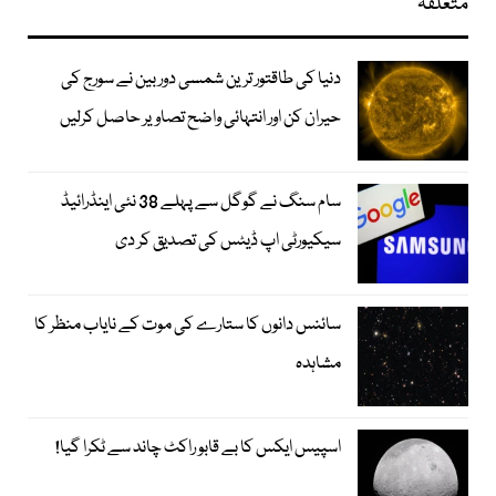
متعلقہ
دنیا کی طاقتور ترین شمسی دوربین نے سورج کی
حیران کن اور انتہائی واضح تصاویر حاصل کرلیں
سام سنگ نے گوگل سے پہلے 38 نئی اینڈرائیڈ
سیکیورٹی اپ ڈیٹس کی تصدیق کر دی
سائنس دانوں کا ستارے کی موت کے نایاب منظر کا
مشاہدہ
اسپیس ایکس کا بے قابو راکٹ چاند سے ٹکرا گیا!