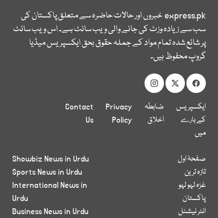
express.pk
خبروں اور حالات حاضرہ سے متعلق پاکستان کی
سب سے زیادہ وزٹ کی جانے والی ویب سائٹ ہے۔ اس ویب سائٹ
پر شائع شدہ تمام مواد کے جملہ حقوق بحق ایکسپریس میڈیا
گروپ محفوظ ہیں۔
ایکسپریس
ضابطہ
Privacy
Contact
کے بارے
اخلاق
Policy
Us
میں
صفحۂ اول
Showbiz News in Urdu
تازہ ترین
Sports News in Urdu
غزہ لہو لہو
International News in
پاکستان
Urdu
انٹر نیشنل
Business News in Urdu