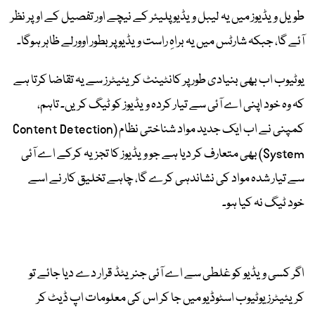
طویل ویڈیوز میں یہ لیبل ویڈیو پلیئر کے نیچے اور تفصیل کے اوپر نظر
آئے گا، جبکہ شارٹس میں یہ براہِ راست ویڈیو پر بطور اوورلے ظاہر ہوگا۔
یوٹیوب اب بھی بنیادی طور پر کانٹینٹ کریئیٹرز سے یہ تقاضا کرتا ہے
کہ وہ خود اپنی اے آئی سے تیار کردہ ویڈیوز کو ٹیگ کریں۔ تاہم،
کمپنی نے اب ایک جدید مواد شناختی نظام (Content Detection
System) بھی متعارف کر دیا ہے جو ویڈیوز کا تجزیہ کرکے اے آئی
سے تیار شدہ مواد کی نشاندہی کرے گا، چاہے تخلیق کار نے اسے
خود ٹیگ نہ کیا ہو۔
اگر کسی ویڈیو کو غلطی سے اے آئی جنریٹڈ قرار دے دیا جائے تو
کریئیٹرز یوٹیوب اسٹوڈیو میں جا کر اس کی معلومات اپ ڈیٹ کر