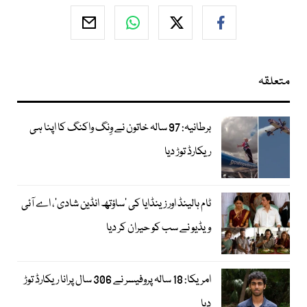
متعلقہ
برطانیہ: 97 سالہ خاتون نے وِنگ واکنگ کا اپنا ہی
ریکارڈ توڑ دیا
ٹام ہالینڈ اور زینڈایا کی ’ساؤتھ انڈین شادی‘، اے آئی
ویڈیو نے سب کو حیران کر دیا
امریکا: 18 سالہ پروفیسر نے 306 سال پرانا ریکارڈ توڑ
دیا