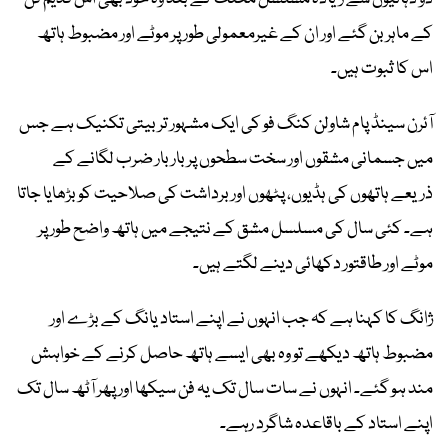
کے ماہر بن گئے اور ان کے غیرمعمولی طور پر موٹے اور مضبوط ہاتھ
اس کا ثبوت ہیں۔
آئرن سینڈ پام شاولن کنگ فو کی ایک مشہور تربیتی تکنیک ہے جس
میں جسمانی مشقوں اور سخت سطحوں پر بار بار ضرب لگانے کے
ذریعے ہاتھوں کی ہڈیوں، پٹھوں اور برداشت کی صلاحیت کو بڑھایا جاتا
ہے۔ کئی سال کی مسلسل مشق کے نتیجے میں ہاتھ واضح طور پر
موٹے اور طاقتور دکھائی دینے لگتے ہیں۔
ژانگ کا کہنا ہے کہ جب انہوں نے اپنے استاد یانگ کے بڑے اور
مضبوط ہاتھ دیکھے تو وہ بھی ایسے ہاتھ حاصل کرنے کے خواہش
مند ہو گئے۔ انہوں نے سات سال تک یہ فن سیکھا اور پھر آٹھ سال تک
اپنے استاد کے باقاعدہ شاگرد رہے۔