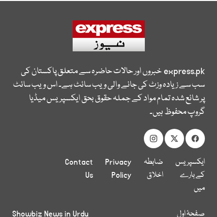
express.pk
خبروں اور حالات حاضرہ سے متعلق پاکستان کی
سب سے زیادہ وزٹ کی جانے والی ویب سائٹ ہے۔ اس ویب سائٹ
پر شائع شدہ تمام مواد کے جملہ حقوق بحق ایکسپریس میڈیا
گروپ محفوظ ہیں۔
ایکسپریس
ضابطہ
Privacy
Contact
کے بارے
اخلاق
Policy
Us
میں
صفحۂ اول
Showbiz News in Urdu