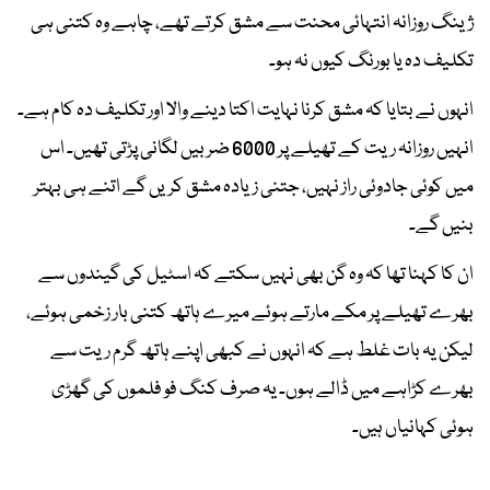
ژینگ روزانہ انتہائی محنت سے مشق کرتے تھے، چاہے وہ کتنی ہی
تکلیف دہ یا بورنگ کیوں نہ ہو۔
انہوں نے بتایا کہ مشق کرنا نہایت اکتا دینے والا اور تکلیف دہ کام ہے۔
انہیں روزانہ ریت کے تھیلے پر 6000 ضربیں لگانی پڑتی تھیں۔ اس
میں کوئی جادوئی راز نہیں، جتنی زیادہ مشق کریں گے اتنے ہی بہتر
بنیں گے۔
ان کا کہنا تھا کہ وہ گن بھی نہیں سکتے کہ اسٹیل کی گیندوں سے
بھرے تھیلے پر مکے مارتے ہوئے میرے ہاتھ کتنی بار زخمی ہوئے،
لیکن یہ بات غلط ہے کہ انہوں نے کبھی اپنے ہاتھ گرم ریت سے
بھرے کڑاہے میں ڈالے ہوں۔ یہ صرف کنگ فو فلموں کی گھڑی
ہوئی کہانیاں ہیں۔