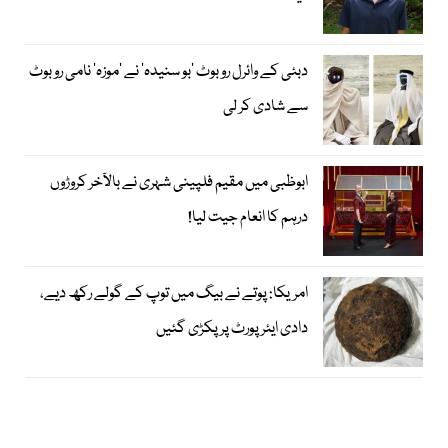
دبئی کے وائرل روبوٹ ’بو سنیدہ‘ نے ’موزہ‘ نامی روبوٹ
سے شادی کر لی
ابوظبی میں مقیم فلپینی شہری نے بالآخر کروڑوں
درہم کا انعام جیت لیا!
امریکا: پوتے نے بیگ میں توپ کے گولے رکھ دیے،
دادی ایئرپورٹ پر پکڑی گئیں