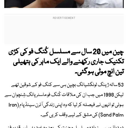
چین میں 20 سال سے مسلسل کُنگ فو کی کڑی
تکنیک جاری رکھنے والے ایک ماہر کی ہتھیلی
تین انچ موٹی ہوگئی۔
53 سالہ ژینگ لونگشیانگ بچپن ہی سے کنگ فو کے شوقین تھے
لیکن 1998 میں جب ان کی ملاقات کُنگ فو ماسٹر یانگ شِنچوان سے
ہوئی تو انہوں نے فیصلہ کر لیا کہ وہ اپنی زندگی آئرن سینڈ پام (Iron
Sand Palm) کی مشق کے لیے وقف کریں گے۔
دو دہائیوں سے زیادہ مسلسل محنت کے بعد وہ خود بھی اس قدیم فن