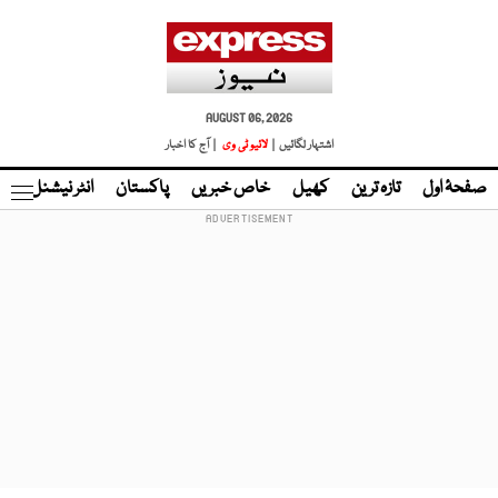
AUGUST 06, 2026
اشتہار لگائیں |
لائیو ٹی وی
| آج کا اخبار
صفحۂ اول
تازہ ترین
کھیل
خاص خبریں
پاکستان
انٹر نیشنل
ٹا