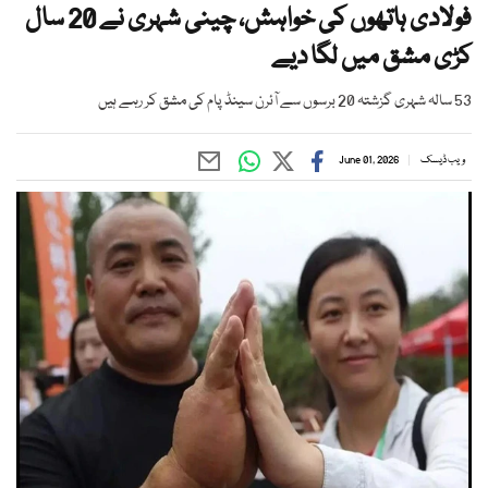
فولادی ہاتھوں کی خواہش، چینی شہری نے 20 سال
کڑی مشق میں لگا دیے
53 سالہ شہری گزشتہ 20 برسوں سے آئرن سینڈ پام کی مشق کر رہے ہیں
ویب ڈیسک
June 01, 2026