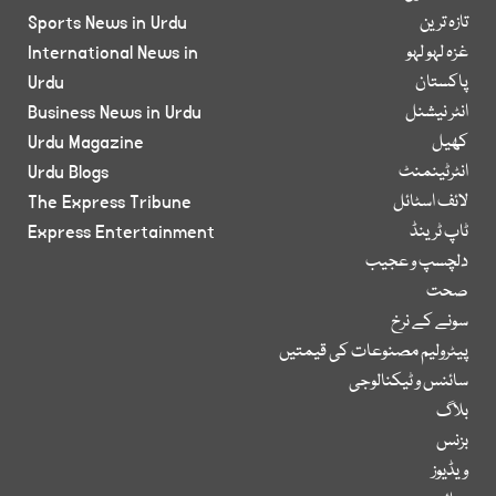
تازہ ترین
Sports News in Urdu
غزہ لہو لہو
International News in
پاکستان
Urdu
انٹر نیشنل
Business News in Urdu
کھیل
Urdu Magazine
انٹرٹینمنٹ
Urdu Blogs
لائف اسٹائل
The Express Tribune
ٹاپ ٹرینڈ
Express Entertainment
دلچسپ و عجیب
صحت
سونے کے نرخ
پیٹرولیم مصنوعات کی قیمتیں
سائنس و ٹیکنالوجی
بلاگ
بزنس
ویڈیوز