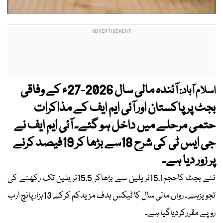
آئندہ مالی سال 2026-27ء کے وفاقی
اسلام آباد:
بجٹ پر پاکستان اور آئی ایم ایف کے مذاکرات
حتمی مرحلے میں داخل ہو گئے۔ آئی ایم ایف نے
جی ایس ٹی کی شرح 18سے بڑھا کر 19فیصد کرنے
پر زور دیا ہے۔
نئے بجٹ کاحجم15.1ٹریلین سے بڑھاکر 15.5ٹریلین تک رکھنے کی
تجویزہے۔ رواں مالی سال کا ٹیکس ہدف مزیدکم کرکے 13ہزار پانچ ارب
روپے مقررکردیاگیا ہے۔