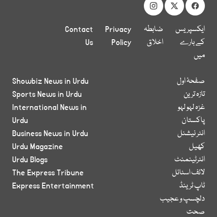
ایکسپریس
ضابطہ
Privacy
Contact
کے بارے
اخلاق
Policy
Us
میں
صفحۂ اول
Showbiz News in Urdu
تازہ ترین
Sports News in Urdu
غزہ لہو لہو
International News in
پاکستان
Urdu
انٹر نیشنل
Business News in Urdu
کھیل
Urdu Magazine
انٹرٹینمنٹ
Urdu Blogs
لائف اسٹائل
The Express Tribune
ٹاپ ٹرینڈ
Express Entertainment
دلچسپ و عجیب
صحت