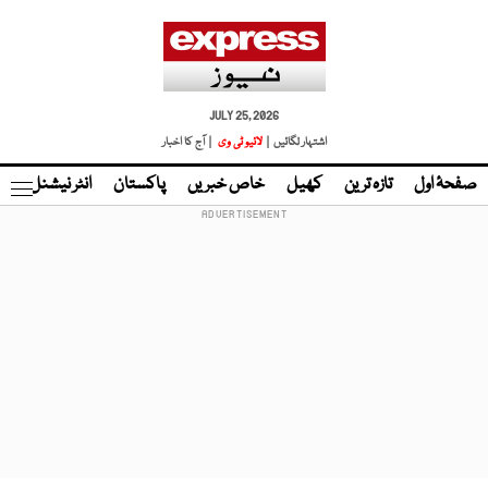
JULY 25, 2026
اشتہار لگائیں |
لائیو ٹی وی
| آج کا اخبار
صفحۂ اول
تازہ ترین
کھیل
خاص خبریں
پاکستان
انٹر نیشنل
ٹا