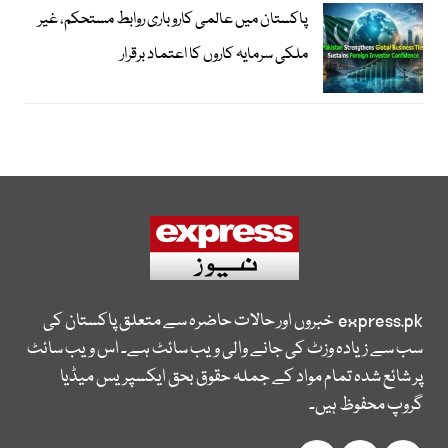
پاکستان میں عالمی کاروباری روابط مستحکم، غیر
ملکی سرمایہ کاروں کا اعتماد برقرار
express.pk
خبروں اور حالات حاضرہ سے متعلق پاکستان کی
سب سے زیادہ وزٹ کی جانے والی ویب سائٹ ہے۔ اس ویب سائٹ
پر شائع شدہ تمام مواد کے جملہ حقوق بحق ایکسپریس میڈیا
گروپ محفوظ ہیں۔