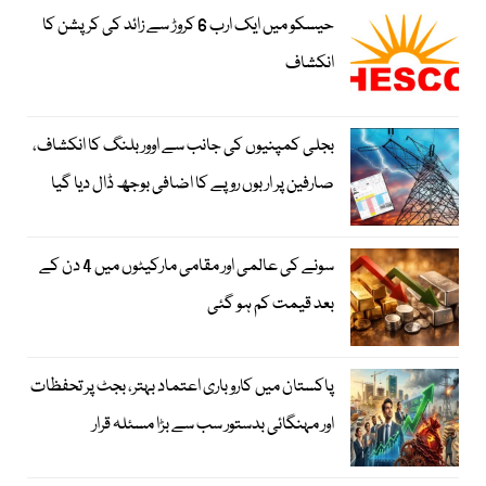
حیسکو میں ایک ارب 6 کروڑ سے زائد کی کرپشن کا
انکشاف
بجلی کمپنیوں کی جانب سے اوور بلنگ کا انکشاف،
صارفین پر اربوں روپے کا اضافی بوجھ ڈال دیا گیا
سونے کی عالمی اور مقامی مارکیٹوں میں 4 دن کے
بعد قیمت کم ہو گئی
پاکستان میں کاروباری اعتماد بہتر، بجٹ پر تحفظات
اور مہنگائی بدستور سب سے بڑا مسئلہ قرار