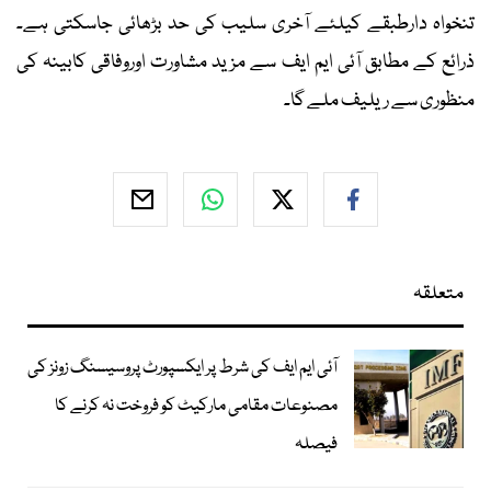
تنخواہ دارطبقے کیلئے آخری سلیب کی حد بڑھائی جاسکتی ہے۔
ذرائع کے مطابق آئی ایم ایف سے مزید مشاورت اوروفاقی کابینہ کی
منظوری سے ریلیف ملے گا۔
متعلقہ
آئی ایم ایف کی شرط پر ایکسپورٹ پروسیسنگ زونز کی
مصنوعات مقامی مارکیٹ کو فروخت نہ کرنے کا
فیصلہ