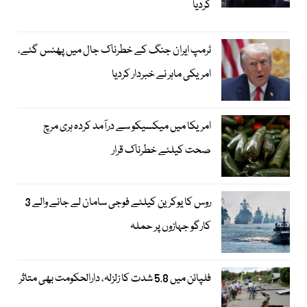
کردیا
ٹرمپ ایران جنگ کے خطرناک جال میں پھنس گئے،
امریکی ماہر نے خبردار کردیا
امریکا میں میکسیکو سے درآمد کردہ ہری مرچ
صحت کیلئے خطرناک قرار
روس کا یوکرین کیلئے فوجی سامان لے جانے والے 3
کارگو جہازوں پر حملہ
فلپائن میں 5.8 شدت کا زلزلہ، دارالحکومت بھی متاثر