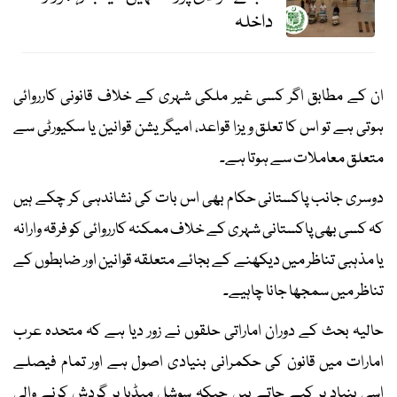
داخلہ
ان کے مطابق اگر کسی غیر ملکی شہری کے خلاف قانونی کارروائی
ہوتی ہے تو اس کا تعلق ویزا قواعد، امیگریشن قوانین یا سکیورٹی سے
متعلق معاملات سے ہوتا ہے۔
دوسری جانب پاکستانی حکام بھی اس بات کی نشاندہی کر چکے ہیں
کہ کسی بھی پاکستانی شہری کے خلاف ممکنہ کارروائی کو فرقہ وارانہ
یا مذہبی تناظر میں دیکھنے کے بجائے متعلقہ قوانین اور ضابطوں کے
تناظر میں سمجھا جانا چاہیے۔
حالیہ بحث کے دوران اماراتی حلقوں نے زور دیا ہے کہ متحدہ عرب
امارات میں قانون کی حکمرانی بنیادی اصول ہے اور تمام فیصلے
اسی بنیاد پر کیے جاتے ہیں جبکہ سوشل میڈیا پر گردش کرنے والی