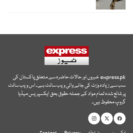
express.pk
خبروں اور حالات حاضرہ سے متعلق پاکستان کی
سب سے زیادہ وزٹ کی جانے والی ویب سائٹ ہے۔ اس ویب سائٹ
پر شائع شدہ تمام مواد کے جملہ حقوق بحق ایکسپریس میڈیا
گروپ محفوظ ہیں۔