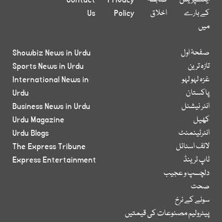
ایکسپریس
ضابطہ
Privacy
Contact
کے بارے
اخلاق
Policy
Us
میں
صفحۂ اول
Showbiz News in Urdu
تازہ ترین
Sports News in Urdu
غزہ لہو لہو
International News in
پاکستان
Urdu
انٹر نیشنل
Business News in Urdu
کھیل
Urdu Magazine
انٹرٹینمنٹ
Urdu Blogs
لائف اسٹائل
The Express Tribune
ٹاپ ٹرینڈ
Express Entertainment
دلچسپ و عجیب
صحت
سونے کے نرخ
پیٹرولیم مصنوعات کی قیمتیں