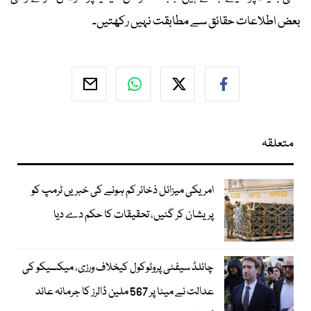
بعض اطلاعات حقائق سے مطابقت نہیں رکھتیں۔
متعلقہ
امریکی میزائل ذخائر کم ہونے کی خبریں ٹرمپ کو
پریشان کر گئیں، تحقیقات کا حکم دے دیا
چائلڈ سیفٹی پروٹوکول کیخلاف ورزی، میکسیکو کی
عدالت نے میٹا پر 567 ملین ڈالرز کا جرمانہ عائد