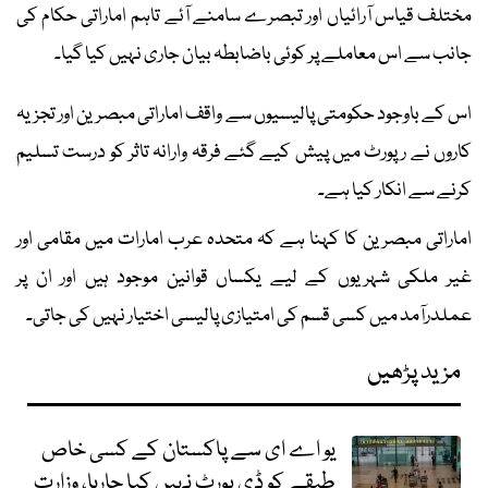
مختلف قیاس آرائیاں اور تبصرے سامنے آئے تاہم اماراتی حکام کی
جانب سے اس معاملے پر کوئی باضابطہ بیان جاری نہیں کیا گیا۔
اس کے باوجود حکومتی پالیسیوں سے واقف اماراتی مبصرین اور تجزیہ
کاروں نے رپورٹ میں پیش کیے گئے فرقہ وارانہ تاثر کو درست تسلیم
کرنے سے انکار کیا ہے۔
اماراتی مبصرین کا کہنا ہے کہ متحدہ عرب امارات میں مقامی اور
غیر ملکی شہریوں کے لیے یکساں قوانین موجود ہیں اور ان پر
عملدرآمد میں کسی قسم کی امتیازی پالیسی اختیار نہیں کی جاتی۔
مزید پڑھیں
یو اے ای سے پاکستان کے کسی خاص
طبقے کو ڈی پورٹ نہیں کیا جارہا، وزارت