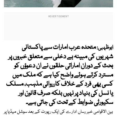
متحدہ عرب امارات سے پاکستانی
ابوظہبی:
شہریوں کی مبینہ بے دخلی سے متعلق خبروں پر
بحث کے دوران اماراتی حلقوں نے ان دعوؤں کو
مسترد کرتے ہوئے واضح کیا ہے کہ ملک میں
کسی بھی فرد کے خلاف کارروائی مذہب، مسلک
یا نسل کی بنیاد پر نہیں بلکہ صرف قانون اور
سکیورٹی ضوابط کے تحت کی جاتی ہے۔
بین الاقوامی خبر رساں ادارے کی ایک رپورٹ کے بعد سوشل میڈیا پر