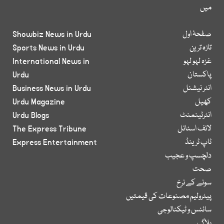
میں
صفحۂ اول
Showbiz News in Urdu
تازہ ترین
Sports News in Urdu
غزہ لہو لہو
International News in
پاکستان
Urdu
انٹر نیشنل
Business News in Urdu
کھیل
Urdu Magazine
انٹرٹینمنٹ
Urdu Blogs
لائف اسٹائل
The Express Tribune
ٹاپ ٹرینڈ
Express Entertainment
دلچسپ و عجیب
صحت
سونے کے نرخ
پیٹرولیم مصنوعات کی قیمتیں
سائنس و ٹیکنالوجی
بلاگ