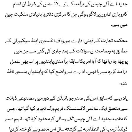
جدید اے آئی چپس کی برآمد کے لیے لائسنس کی شرط ان تمام
کاروباری اداروں پر لاگو ہوگی جن کا مرکزی دفتر یا بنیادی ملکیت چین
میں ہے۔
محکمہ تجارت کے ذیلی ادارے بیورو آف انڈسٹری اینڈ سیکیورٹی کے
مطابق یہ وضاحت ان سوالات کے بعد جاری کی گئی ہے جن میں
پوچھا جا رہا تھا کہ آیا امریکا سابقہ برآمدی پابندیوں پر اب بھی عمل
درآمد کر رہا ہے یا نہیں۔ ادارے نے واضح کیا کہ پابندیاں بدستور نافذ
ہیں۔
یاد رہے کہ سابق امریکی صدر جو بائیڈن کے دور میں مصنوعی ذہانت
سے متعلق ایک عالمی لائسنسنگ فریم ورک تجویز کیا گیا تھا، جس
کا مقصد جدید اے آئی چپس تک رسائی کو محدود کرنا تھا۔ تاہم صدر
ڈونلڈ ٹرمپ کی انتظامیہ نے گزشتہ سال اس منصوبے کو ختم کر دیا