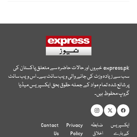
express.pk
خبروں اور حالات حاضرہ سے متعلق پاکستان کی
سب سے زیادہ وزٹ کی جانے والی ویب سائٹ ہے۔ اس ویب سائٹ
پر شائع شدہ تمام مواد کے جملہ حقوق بحق ایکسپریس میڈیا
گروپ محفوظ ہیں۔
ایکسپریس
ضابطہ
Privacy
Contact
کے بارے
اخلاق
Policy
Us