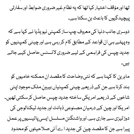
تھا اور مؤقف اختیار کیا تھا کہ یہ نظام غیر ضروری ضوابط اور سفارتی
پیچیدگیوں کا باعث بن سکتا ہے۔
دوسری جانب دنیا کی معروف چپ ساز کمپنی نیویڈیا نے کہا ہے کہ
وہ پہلے ہی ان قواعد کے مطابق کام کر رہی ہے اور چینی کمپنیوں کو
جدید چپس کی فراہمی کے لیے ضروری لائسنس حاصل کیے جاتے
ہیں۔
ماہرین کا کہنا ہے کہ نئی وضاحت کا مقصد ان ممکنہ خامیوں کو
بند کرنا ہے جن کے ذریعے چینی کمپنیاں بیرونِ ملک موجود اپنی
شاخوں کے ذریعے امریکی ساختہ جدید چپس حاصل کر سکتی تھیں۔
امریکا اور چین کے درمیان مصنوعی ذہانت اور جدید ٹیکنالوجی کی
دوڑ تیزی سے جاری ہے، اور واشنگٹن مسلسل ایسی پالیسیوں پر عمل
پیرا ہے جن کا مقصد چین کی جدید اے آئی صلاحیتوں کو محدود