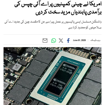
امریکا نے چینی کمپنیوں پر اے آئی چپس کی
برآمدی پابندیاں مزید سخت کر دیں
واشنگٹن مسلسل ایسی پالیسیوں پر عمل پیرا ہے جن کا مقصد چین کی جدید اے آئی
صلاحیتوں کو محدود کرنا ہے
ویب ڈیسک
June 01, 2026