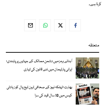
کرنا ہے۔
متعلقہ
آبنائے ہرمز میں دشمن ممالک کے جہازوں پر پابندی؛
ایرانی پارلیمان میں نئے قانون کی تیاری
بھارت؛ تہلکہ نیوز کے صحافی ترون تیج پال کو زیادتی
کیس میں 10 سال قید کی سزا