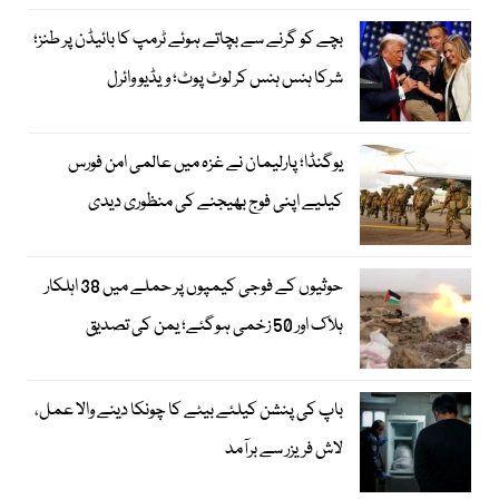
بچے کو گرنے سے بچاتے ہوئے ٹرمپ کا بائیڈن پر طنز؛
شرکا ہنس ہنس کر لوٹ پوٹ؛ ویڈیو وائرل
یوگنڈا؛ پارلیمان نے غزہ میں عالمی امن فورس
کیلیے اپنی فوج بھیجنے کی منظوری دیدی
حوثیوں کے فوجی کیمپوں پر حملے میں 38 اہلکار
ہلاک اور 50 زخمی ہوگئے؛ یمن کی تصدیق
باپ کی پنشن کیلئے بیٹے کا چونکا دینے والا عمل،
لاش فریزر سے برآمد