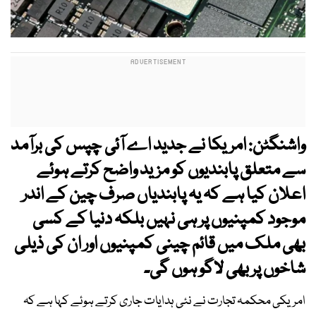
واشنگٹن: امریکا نے جدید اے آئی چپس کی برآمد
سے متعلق پابندیوں کو مزید واضح کرتے ہوئے
اعلان کیا ہے کہ یہ پابندیاں صرف چین کے اندر
موجود کمپنیوں پر ہی نہیں بلکہ دنیا کے کسی
بھی ملک میں قائم چینی کمپنیوں اور ان کی ذیلی
شاخوں پر بھی لاگو ہوں گی۔
امریکی محکمہ تجارت نے نئی ہدایات جاری کرتے ہوئے کہا ہے کہ