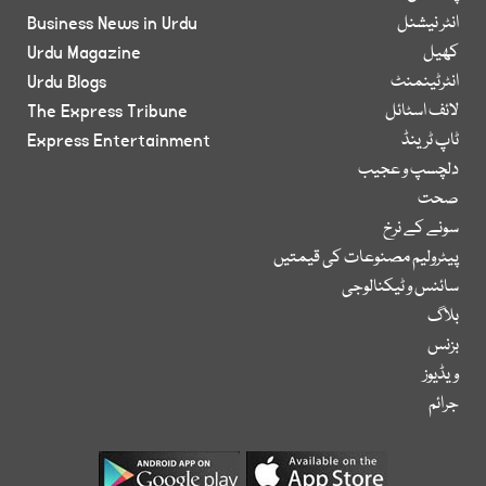
انٹر نیشنل
Business News in Urdu
کھیل
Urdu Magazine
انٹرٹینمنٹ
Urdu Blogs
لائف اسٹائل
The Express Tribune
ٹاپ ٹرینڈ
Express Entertainment
دلچسپ و عجیب
صحت
سونے کے نرخ
پیٹرولیم مصنوعات کی قیمتیں
سائنس و ٹیکنالوجی
بلاگ
بزنس
ویڈیوز
جرائم