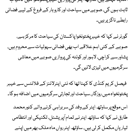
ثابت ہوں گی، صوبے میں سیاحت اور کاروبار کے فروغ کے لیے فضائی
رابطے ناگزیر ہیں۔
گورنر نے کہا کہ خیبر پختونخوا پاکستان کی سیاحت کا مرکز ہے،
صوبے کے کئی اہم علاقے اب بھی فضائی سہولیات سے محروم ہیں،
پشاور سے کراچی، لاہور اور کوئٹہ کی پروازیں صوبے میں معاشی
سرگرمیوں میں تیزی لائیں گی۔
فیصل کریم کنڈی کا کہنا تھا کہ نئی ایئرلائنز کے فلائٹس سے خیبر
پختونخواہ میں روزگار، سیاحت اور تجارتی سرگرمیوں میں اضافہ ہو گا۔
اس موقع پر ساوتھ ایئر کے وفد کی سربراہی کرنے والے کنور محمد
طارق نے کہا کہ ساؤتھ ایئر نے تمام آپریشنل، تکنیکی اور انتظامی
تیاریاں مکمل کر لی ہیں، ساؤتھ ایئر رواں ماہ ملک بھر میں اپنے