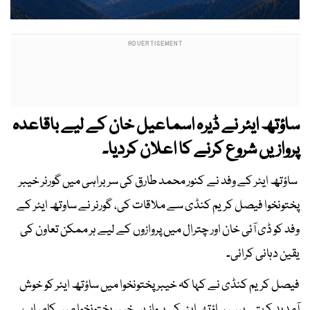
ساؤتھ ایئر نے ڈیرہ اسماعیل خان کے لیے باقاعدہ
پروازیں شروع کرنے کا اعلان کردیا۔
ساؤتھ ایئر کے وفد نے کنور محمد طارق کی سربراہی میں گورنر خیبر
پختونخوا فیصل کریم کنڈی سے ملاقات کی، گورنر نے ساوتھ ایئر کے
وفد کو ڈی آئی خان اور چترال میں پروازوں کے لیے ہر ممکن تعاون کی
یقین دہانی کرائی۔
فیصل کریم کنڈی نے کہا کہ خیبر پختونخوا میں ساؤتھ ایئر کو خوش
آمدید کہتے ہیں، ساؤتھ ایئر کی پروازیں خیبر پختونخوا میں کامیاب