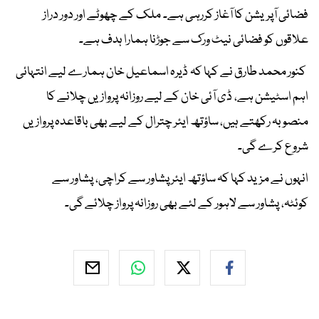
فضائی آپریشن کا آغاز کررہی ہے۔ ملک کے چھوٹے اور دور دراز
علاقوں کو فضائی نیٹ ورک سے جوڑنا ہمارا ہدف ہے۔
کنور محمد طارق نے کہا کہ ڈیرہ اسماعیل خان ہمارے لیے انتہائی
اہم اسٹیشن ہے، ڈی آئی خان کے لیے روزانہ پروازیں چلانے کا
منصوبہ رکھتے ہیں، ساؤتھ ایئر چترال کے لیے بھی باقاعدہ پروازیں
شروع کرے گی۔
انہوں نے مزید کہا کہ ساؤتھ ایئر پشاور سے کراچی، پشاور سے
کوئٹہ، پشاور سے لاہور کے لئے بھی روزانہ پرواز چلائے گی۔