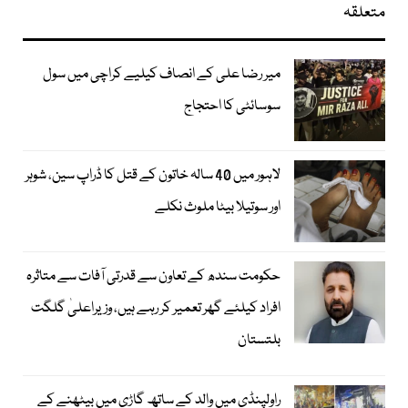
متعلقہ
میر رضا علی کے انصاف کیلیے کراچی میں سول
سوسائٹی کا احتجاج
لاہور میں 40 سالہ خاتون کے قتل کا ڈراپ سین، شوہر
اور سوتیلا بیٹا ملوث نکلے
حکومت سندھ کے تعاون سے قدرتی آفات سے متاثرہ
افراد کیلئے گھر تعمیر کر رہے ہیں، وزیراعلیٰ گلگت
بلتستان
راولپنڈی میں والد کے ساتھ گاڑی میں بیٹھنے کے