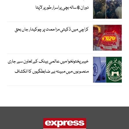
دوران 6 سالہ بچی پراسرار طور پر لاپتا
کراچی میں ڈکیتی مزاحمت پر چوکیدار جاں بحق
خیبرپختونخوا میں عالمی بینک کے تعاون سے جاری
منصوبوں میں مبینہ بے ضابطگیوں کا انکشاف