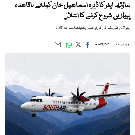
ساؤتھ ایئر کا ڈیرہ اسماعیل خان کیلئے باقاعدہ
پروازیں شروع کرنے کا اعلان
ایئر لائن کے وفد کی گورنر خیبر پختونخوا سے ملاقات
ویب ڈیسک
June 01, 2026