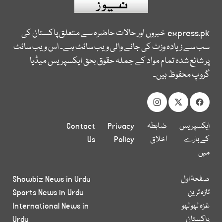
express.pk
خبروں اور حالات حاضرہ سے متعلق پاکستان کی
سب سے زیادہ وزٹ کی جانے والی ویب سائٹ ہے۔ اس ویب سائٹ
پر شائع شدہ تمام مواد کے جملہ حقوق بحق ایکسپریس میڈیا
گروپ محفوظ ہیں۔
ایکسپریس
ضابطہ
Privacy
Contact
کے بارے
اخلاق
Policy
Us
میں
صفحۂ اول
Showbiz News in Urdu
تازہ ترین
Sports News in Urdu
غزہ لہو لہو
International News in
پاکستان
Urdu