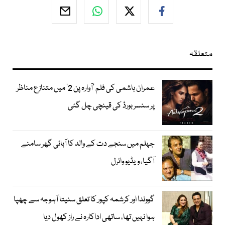
متعلقہ
عمران ہاشمی کی فلم ’آوارہ پن 2‘ میں متنازع مناظر
پر سنسر بورڈ کی قینچی چل گئی
جہلم میں سنجے دت کے والد کا آبائی گھر سامنے
آگیا، ویڈیو وائرل
گووندا اور کرشمہ کپور کا تعلق سنیتا آہوجہ سے چھپا
ہوا نہیں تھا، ساتھی اداکارہ نے راز کھول دیا