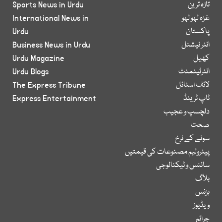
تازہ ترین
Sports News in Urdu
غزہ لہو لہو
International News in
پاکستان
Urdu
انٹر نیشنل
Business News in Urdu
کھیل
Urdu Magazine
انٹرٹینمنٹ
Urdu Blogs
لائف اسٹائل
The Express Tribune
ٹاپ ٹرینڈ
Express Entertainment
دلچسپ و عجیب
صحت
سونے کے نرخ
پیٹرولیم مصنوعات کی قیمتیں
سائنس و ٹیکنالوجی
بلاگ
بزنس
ویڈیوز
جرائم