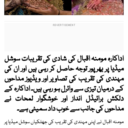
اداکارہ مومنہ اقبال کی شادی کی تقریبات سوشل
میڈیا پر بھرپور توجہ حاصل کر رہی ہیں اور ان کی
مہندی کی تقریب کی تصاویر اور ویڈیوز مداحوں
کے درمیان تیزی سے وائرل ہو رہی ہیں۔ اداکارہ کے
دلکش برائیڈل انداز اور خوشگوار لمحات نے
مداحوں کی جانب سے خوب داد سمیٹی ہے۔
مومنہ اقبال نے اپنی مہندی کی تقریب کی جھلکیاں سوشل میڈیا پر