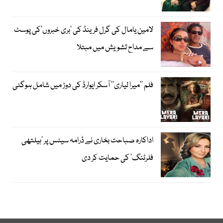
لامین یامال کی گرل فرینڈ کی ’بری خبروں‘کی پوسٹ
سے مداح تشویش میں مبتلا
فلم ’’میرا لیاری‘‘ آسکر ایوارڈ کی دوڑ میں شامل ہوگئی
اداکارہ صباحت بخاری نے ڈرامہ سیٹس پر ’ہیلتھی
فلرٹنگ‘ کی حمایت کر دی