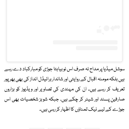
سوشل میڈیا پر مداح نہ صرف اس نو بیاہتا جوڑی کو مبارکباد دے رہے
ہیں بلکہ مومنہ اقبال کے روایتی اور شاندار برائیڈل انداز کی بھی بھرپور
تعریف کر رہے ہیں۔ ان کی مہندی کی تصاویر اور ویڈیوز کو ہزاروں
صارفین پسند اور شیئر کر چکے ہیں، جبکہ شوبز شخصیات بھی اس
جوڑے کے لیے نیک تمناؤں کا اظہار کر رہی ہیں۔