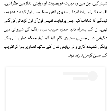
شیئر کیں، جن میں وہ نہایت خوبصورت اور روایتی انداز میں نظر آئیں۔
تقریب کے لیے اداکارہ نے سنہری کتان سلک سے تیار کردہ دیدہ زیب
لہنگے کا انتخاب کیا، جس پر نہایت نفیس ٹون آن ٹون کڑھائی کی گئی
تھی۔ ان کے ہمراہ دلہا حمزہ حبیب سیاہ رنگ کی شیروانی میں
دکھائی دیے جس پر سنہری کام کیا گیا تھا، جبکہ دونوں نے رنگ
برنگی کشیدہ کاری والی روایتی شال کے ساتھ تصاویر بنوا کر تقریب
کے حسن کو مزید بڑھا دیا۔