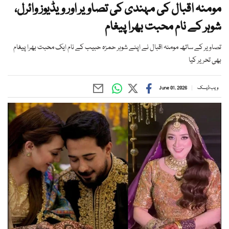
مومنہ اقبال کی مہندی کی تصاویر اور ویڈیوز وائرل،
شوہر کے نام محبت بھرا پیغام
تصاویر کے ساتھ مومنہ اقبال نے اپنے شوہر حمزہ حبیب کے نام ایک محبت بھرا پیغام
بھی تحریر کیا
ویب ڈیسک
June 01, 2026