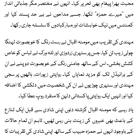
محبت بھرا پیغام بھی تحریر کیا۔ انہوں نے مختصر مگر جذباتی انداز
میں ’’میرے حمزہ‘‘ لکھا، جسے مداحوں نے بے حد پسند کیا اور
کمنٹس میں نیک خواہشات اور مبارکبادوں کا سلسلہ جاری رکھا۔
مہندی کی تقریب میں مومنہ اقبال نے رسٹ رنگ کا خوبصورت لہنگا
چولی زیب تن کیا، جس پر سنہری زردوزی اور ٹلہ ورک نے لباس کو خاص
کشش بخشی۔ اس کے ساتھ جامنی رنگ کے خوبصورت دوپٹے نے ان
کے برائیڈل لک کو مزید نمایاں کیا۔ روایتی زیورات، ہاتھوں پر سجی
مہندی اور سنہری چوڑیوں نے ان کی شخصیت میں دلکشی کا اضافہ
کیا اور انہیں ایک روایتی پاکستانی دلہن کا منفرد روپ عطا کیا۔
یاد رہے کہ مومنہ اقبال گزشتہ دنوں اپنی شادی سے قبل ایک تنازع
کے باعث بھی خبروں کی زینت بنی رہی تھیں، تاہم ان تمام حالات
کے باوجود انہوں نے حمزہ حبیب کے ساتھ اپنی شادی کی تقریبات کا