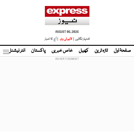
AUGUST 06, 2026
اشتہار لگائیں |
لائیو ٹی وی
| آج کا اخبار
صفحۂ اول
تازہ ترین
کھیل
خاص خبریں
پاکستان
انٹر نیشنل
ٹا