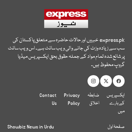
express.pk
خبروں اور حالات حاضرہ سے متعلق پاکستان کی
سب سے زیادہ وزٹ کی جانے والی ویب سائٹ ہے۔ اس ویب سائٹ
پر شائع شدہ تمام مواد کے جملہ حقوق بحق ایکسپریس میڈیا
گروپ محفوظ ہیں۔
ایکسپریس
ضابطہ
Privacy
Contact
کے بارے
اخلاق
Policy
Us
میں
صفحۂ اول
Showbiz News in Urdu