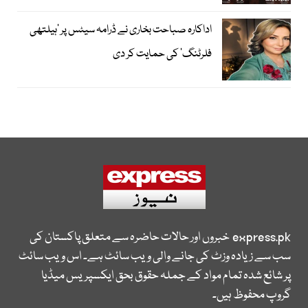
اداکارہ صباحت بخاری نے ڈرامہ سیٹس پر ’ہیلتھی
فلرٹنگ‘ کی حمایت کر دی
express.pk
خبروں اور حالات حاضرہ سے متعلق پاکستان کی
سب سے زیادہ وزٹ کی جانے والی ویب سائٹ ہے۔ اس ویب سائٹ
پر شائع شدہ تمام مواد کے جملہ حقوق بحق ایکسپریس میڈیا
گروپ محفوظ ہیں۔