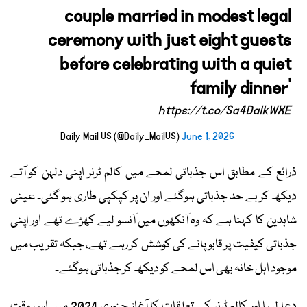
couple married in modest legal
ceremony with just eight guests
before celebrating with a quiet
family dinner'
https://t.co/Sa4DalkWXE
June 1, 2026
— Daily Mail US (@Daily_MailUS)
ذرائع کے مطابق اس جذباتی لمحے میں کالم ٹرنر اپنی دلہن کو آتے
دیکھ کر بے حد جذباتی ہوگئے اور ان پر کپکپی طاری ہو گئی۔ عینی
شاہدین کا کہنا ہے کہ وہ آنکھوں میں آنسو لیے کھڑے تھے اور اپنی
جذباتی کیفیت پر قابو پانے کی کوشش کر رہے تھے، جبکہ تقریب میں
موجود اہل خانہ بھی اس لمحے کو دیکھ کر جذباتی ہوگئے۔
دعا لیپا اور کالم ٹرنر کے تعلقات کا آغاز جنوری 2024 میں اس وقت