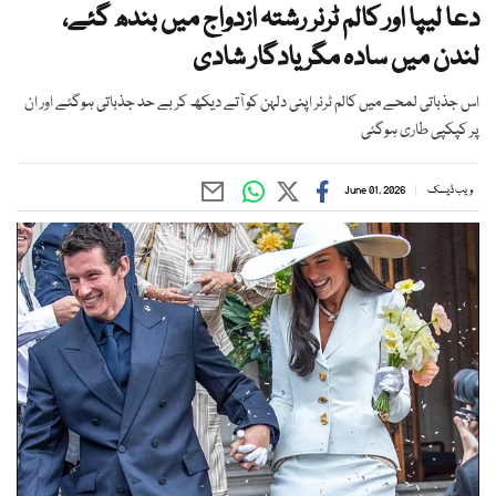
دعا لیپا اور کالم ٹرنر رشتہ ازدواج میں بندھ گئے،
لندن میں سادہ مگر یادگار شادی
اس جذباتی لمحے میں کالم ٹرنر اپنی دلہن کو آتے دیکھ کر بے حد جذباتی ہوگئے اور ان
پر کپکپی طاری ہوگئی
ویب ڈیسک
June 01, 2026