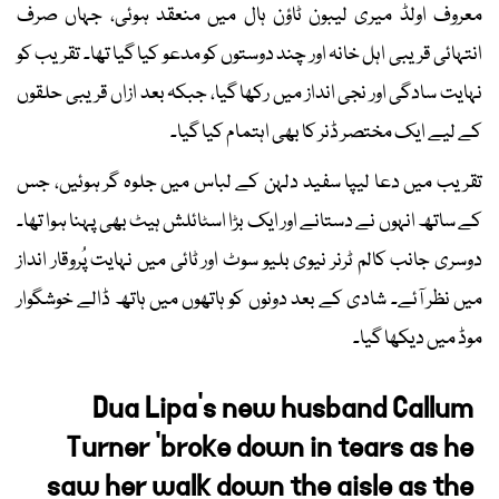
معروف اولڈ میری لیبون ٹاؤن ہال میں منعقد ہوئی، جہاں صرف
انتہائی قریبی اہل خانہ اور چند دوستوں کو مدعو کیا گیا تھا۔ تقریب کو
نہایت سادگی اور نجی انداز میں رکھا گیا، جبکہ بعد ازاں قریبی حلقوں
کے لیے ایک مختصر ڈنر کا بھی اہتمام کیا گیا۔
تقریب میں دعا لیپا سفید دلہن کے لباس میں جلوہ گر ہوئیں، جس
کے ساتھ انہوں نے دستانے اور ایک بڑا اسٹائلش ہیٹ بھی پہنا ہوا تھا۔
دوسری جانب کالم ٹرنر نیوی بلیو سوٹ اور ٹائی میں نہایت پُروقار انداز
میں نظر آئے۔ شادی کے بعد دونوں کو ہاتھوں میں ہاتھ ڈالے خوشگوار
موڈ میں دیکھا گیا۔
Dua Lipa's new husband Callum
Turner 'broke down in tears as he
saw her walk down the aisle as the