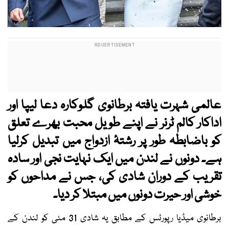
عالمی شہرت یافتہ برطانوی گلوکارہ دعا لیپا اور
اداکار کالم ٹرنر نے اپنے طویل محبت بھرے تعلق
کو باضابطہ طور پر رشتۂ ازدواج میں تبدیل کرلیا
ہے۔ دونوں نے لندن میں ایک نہایت نجی اور سادہ
تقریب کے دوران شادی کی، جس نے مداحوں کو
خوشی اور حیرت دونوں میں مبتلا کر دیا۔
برطانوی میڈیا رپورٹس کے مطابق یہ شادی 31 مئی کو لندن کے