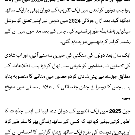
ہوا جب دونوں کو لندن میں ایک تقریب کے دوران پہلی بار ایک ساتھ
دیکھا گیا۔ بعد ازاں جولائی 2024 میں دونوں نے اپنے تعلق کو سوشل
میڈیا پر باضابطہ طور پر تسلیم کیا، جس کے بعد مداحوں میں ان کے
رشتے کو لے کر دلچسپی مزید بڑھ گئی۔
ایک سال بعد دونوں کی منگنی کی خبریں سامنے آئیں، اور اب شادی
کی تصدیق نے مداحوں کو خوشی سے نہال کر دیا ہے۔ اطلاعات کے
مطابق جوڑے نے اپنی شادی کو دو حصوں میں منانے کا منصوبہ بنایا
ہے، جس کا دوسرا بڑا جشن جلد اٹلی کے علاقے سسلی میں متوقع
ہے۔
جون 2025 میں ایک انٹرویو کے دوران دعا لیپا نے اپنے جذبات کا
اظہار کرتے ہوئے کہا تھا کہ کسی کے ساتھ زندگی بھر کا سفر طے کرنا
اور بہترین دوست کی طرح ایک ساتھ بڑھاپا گزارنے کا احساس ان کے