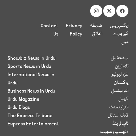
ایکسپریس
ضابطہ
Privacy
Contact
کے بارے
اخلاق
Policy
Us
میں
صفحۂ اول
Showbiz News in Urdu
تازہ ترین
Sports News in Urdu
غزہ لہو لہو
International News in
پاکستان
Urdu
انٹر نیشنل
Business News in Urdu
کھیل
Urdu Magazine
انٹرٹینمنٹ
Urdu Blogs
لائف اسٹائل
The Express Tribune
ٹاپ ٹرینڈ
Express Entertainment
دلچسپ و عجیب