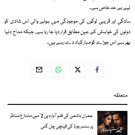
لیے بے حد خاص ہے۔
سادگی اور قریبی لوگوں کی موجودگی میں ہونے والی اس شادی کو
دونوں کی خواہش کے عین مطابق قرار دیا جا رہا ہے، جبکہ مداح دنیا
بھر سے اس جوڑے کو مبارکباد دے رہے ہیں۔
متعلقہ
عمران ہاشمی کی فلم ’آوارہ پن 2‘ میں متنازع مناظر
پر سنسر بورڈ کی قینچی چل گئی