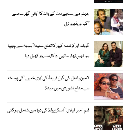
جہلم میں سنجے دت کے والد کا آبائی گھر سامنے
آگیا، ویڈیو وائرل
گووندا اور کرشمہ کپور کا تعلق سنیتا آہوجہ سے چھپا
ہوا نہیں تھا، ساتھی اداکارہ نے راز کھول دیا
لامین یامال کی گرل فرینڈ کی ’بری خبروں‘کی پوسٹ
سے مداح تشویش میں مبتلا
فلم ’’میرا لیاری‘‘ آسکر ایوارڈ کی دوڑ میں شامل ہوگئی