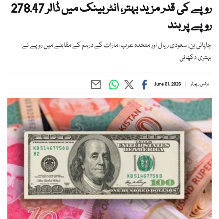
روپے کی قدر مزید بہتر، انٹربینک میں ڈالر 278.47
روپے پر بند
جاپانی ین، سعودی ریال اور متحدہ عرب امارات کے درہم کے مقابلے میں روپے نے
بہتری دکھائی
بزنس رپورٹر
June 01, 2026