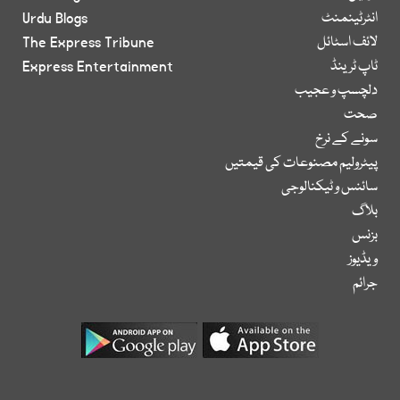
انٹرٹینمنٹ
Urdu Blogs
لائف اسٹائل
The Express Tribune
ٹاپ ٹرینڈ
Express Entertainment
دلچسپ و عجیب
صحت
سونے کے نرخ
پیٹرولیم مصنوعات کی قیمتیں
سائنس و ٹیکنالوجی
بلاگ
بزنس
ویڈیوز
جرائم