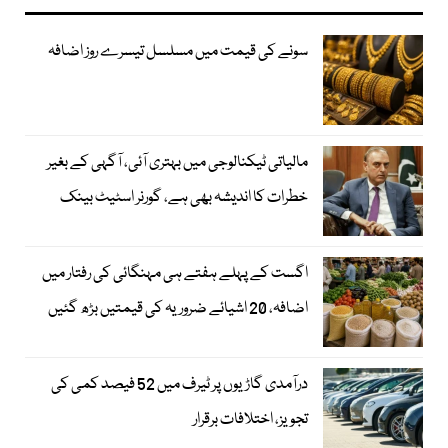
سونے کی قیمت میں مسلسل تیسرے روز اضافہ
مالیاتی ٹیکنالوجی میں بہتری آئی، آگہی کے بغیر
خطرات کا اندیشہ بھی ہے، گورنر اسٹیٹ بینک
اگست کے پہلے ہفتے ہی مہنگائی کی رفتار میں
اضافہ، 20 اشیائے ضروریہ کی قیمتیں بڑھ گئیں
درآمدی گاڑیوں پر ٹیرف میں 52 فیصد کمی کی
تجویز، اختلافات برقرار