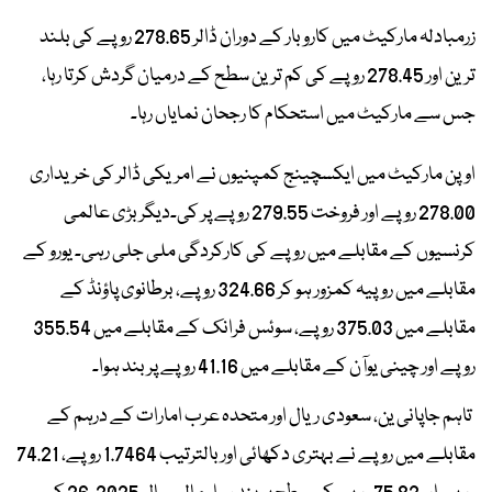
زرمبادلہ مارکیٹ میں کاروبار کے دوران ڈالر 278.65 روپے کی بلند
ترین اور 278.45 روپے کی کم ترین سطح کے درمیان گردش کرتا رہا،
جس سے مارکیٹ میں استحکام کا رجحان نمایاں رہا۔
اوپن مارکیٹ میں ایکسچینج کمپنیوں نے امریکی ڈالر کی خریداری
278.00 روپے اور فروخت 279.55 روپے پر کی۔دیگر بڑی عالمی
کرنسیوں کے مقابلے میں روپے کی کارکردگی ملی جلی رہی۔ یورو کے
مقابلے میں روپیہ کمزور ہو کر 324.66 روپے، برطانوی پاؤنڈ کے
مقابلے میں 375.03 روپے، سوئس فرانک کے مقابلے میں 355.54
روپے اور چینی یوآن کے مقابلے میں 41.16 روپے پر بند ہوا۔
تاہم جاپانی ین، سعودی ریال اور متحدہ عرب امارات کے درہم کے
مقابلے میں روپے نے بہتری دکھائی اور بالترتیب 1.7464 روپے، 74.21