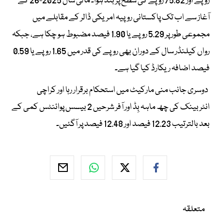
روپے اور 75.82 روپے کی سطح پر بند ہوا۔ مالی سال 2025-26 کے
آغاز سے اب تک پاکستانی روپیہ امریکی ڈالر کے مقابلے میں
مجموعی طور پر 5.29 روپے یا 1.90 فیصد مضبوط ہو چکا ہے، جبکہ
رواں کیلنڈر سال کے دوران بھی روپے کی قدر میں 1.65 روپے یا 0.59
فیصد اضافہ ریکارڈ کیا گیا ہے۔
دوسری جانب منی مارکیٹ میں استحکام برقرار رہا اور کراچی
انٹربینک کی چھ ماہہ بِڈ اور آفر شرحیں 2 بیسس پوائنٹس کمی کے
بعد بالترتیب 12.23 فیصد اور 12.48 فیصد پر آگئیں۔
متعلقہ