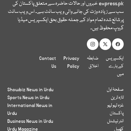
express.pk
خبروں اور حالات حاضرہ سے متعلق پاکستان کی
سب سے زیادہ وزٹ کی جانے والی ویب سائٹ ہے۔ اس ویب سائٹ
پر شائع شدہ تمام مواد کے جملہ حقوق بحق ایکسپریس میڈیا
گروپ محفوظ ہیں۔
ایکسپریس
ضابطہ
Privacy
Contact
کے بارے
اخلاق
Policy
Us
میں
صفحۂ اول
Showbiz News in Urdu
تازہ ترین
Sports News in Urdu
غزہ لہو لہو
International News in
پاکستان
Urdu
انٹر نیشنل
Business News in Urdu
کھیل
Urdu Magazine