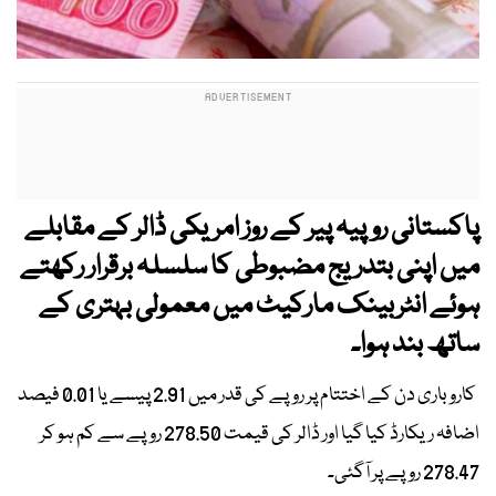
پاکستانی روپیہ پیر کے روز امریکی ڈالر کے مقابلے
میں اپنی بتدریج مضبوطی کا سلسلہ برقرار رکھتے
ہوئے انٹربینک مارکیٹ میں معمولی بہتری کے
ساتھ بند ہوا۔
کاروباری دن کے اختتام پر روپے کی قدر میں 2.91 پیسے یا 0.01 فیصد
اضافہ ریکارڈ کیا گیا اور ڈالر کی قیمت 278.50 روپے سے کم ہو کر
278.47 روپے پر آگئی۔