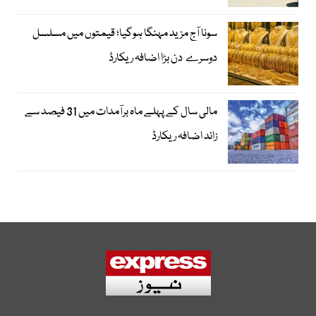
سونا آج مزید مہنگا ہوگیا؛ قیمتوں میں مسلسل
دوسرے دن بڑا اضافہ ریکارڈ
مالی سال کے پہلے ماہ برآمدات میں 31 فیصد سے
زائد اضافہ ریکارڈ