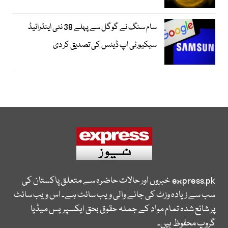
سام سنگ نے گوگل سے پہلے 38 نئی اینڈرائیڈ
سیکیورٹی اپ ڈیٹس کی تصدیق کر دی
express.pk
خبروں اور حالات حاضرہ سے متعلق پاکستان کی
سب سے زیادہ وزٹ کی جانے والی ویب سائٹ ہے۔ اس ویب سائٹ
پر شائع شدہ تمام مواد کے جملہ حقوق بحق ایکسپریس میڈیا
گروپ محفوظ ہیں۔