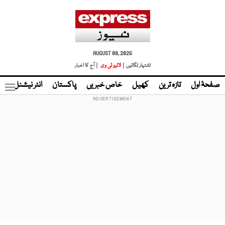
AUGUST 08, 2026
اشتہار لگائیں |
لائیو ٹی وی
| آج کا اخبار
صفحۂ اول
تازہ ترین
کھیل
خاص خبریں
پاکستان
انٹر نیشنل
ٹا