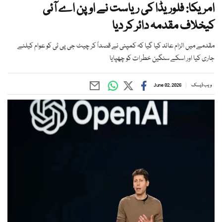
امریکا: فلوریڈا کی ریاست نے اوپن اے آئی
کیخلاف مقدمہ دائر کر دیا
مقدمے میں الزام عائد کیا گیا کہ کمپنی نے قصداً کر چیٹ جی پی ٹی کو عوام کیلئے
جاری کیا اور اسکے سنگین خطرات کو چھپایا
ویب ڈیسک
June 02, 2026