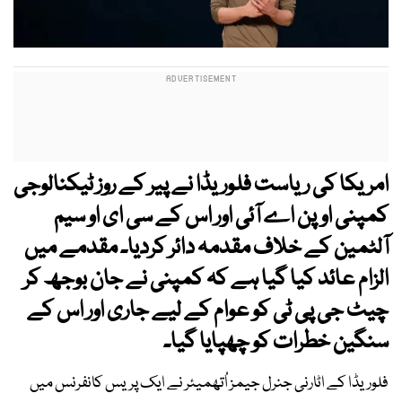
امریکا کی ریاست فلوریڈا نے پیر کے روز ٹیکنالوجی
کمپنی اوپن اے آئی
اور اس کے سی ای او سیم
آلٹمین کے خلاف مقدمہ دائر کردیا۔ مقدمے میں
الزام عائد کیا گیا ہے کہ کمپنی نے جان بوجھ کر
چیٹ جی پی ٹی
کو عوام کے لیے جاری اور اس کے
سنگین خطرات کو چھپایا گیا۔
فلوریڈا کے اٹارنی جنرل جیمز اُتھمیئر نے ایک پریس کانفرنس میں