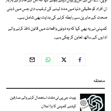
اوپن اے آئی نے اس پر بیان دیتے ہوئے کہا کہ اس کے ماڈلز نے بار بار
ان افراد کو حقیقی دنیا میں مدد لینے کی ترغیب دی جس میں ذہنی
صحت کے ماہرین سے رابطہ کرنے کی ہدایت بھی شامل ہے۔
کمپنی نے یہ بھی کہا کہ وہ دونوں واقعات میں قانون نافذ کرنے والے
اداروں کے ساتھ تعاون کر چکی ہے۔
متعلقہ
چیٹ جی پی ٹی مفت استعمال کرنے والے صارفین
کیلئے کمپنی کا بڑا اعلان