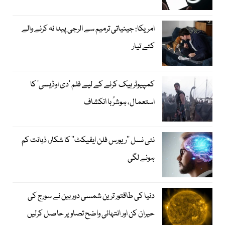
امریکا: جینیاتی ترمیم سے الرجی پیدا نہ کرنے والے
کتے تیار
کمپیوٹر ہیک کرنے کے لیے فلم ’دی اوڈیسی‘ کا
استعمال، ہوشرُبا انکشاف
نئی نسل ’’ریورس فلن ایفیکٹ‘‘ کا شکار، ذہانت کم
ہونے لگی
دنیا کی طاقتور ترین شمسی دوربین نے سورج کی
حیران کن اور انتہائی واضح تصاویر حاصل کرلیں