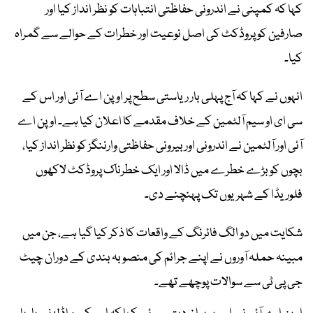
کہا کہ کمپنی نے اندرونی حفاظتی انتباہات کو نظر انداز کیا اور
صارفین کو پروڈکٹ کی اصل نوعیت اور خطرات کے حوالے سے گمراہ
کیا۔
انہوں نے کہا کہ آج پہلی بار ریاستی سطح پر اوپن اے آئی اور اس کے
سی ای او سیم آلٹمین کے خلاف مقدمے کا اعلان کیا ہے۔ اوپن اے
آئی اور آلٹمین نے اندرونی اور بیرونی حفاظتی وارننگز کو نظر انداز کیا،
بچوں کو بڑے خطرے میں ڈالا اور ایک خطرناک پروڈکٹ لاکھوں
فلوریڈا کے شہریوں تک پہنچنے دی۔
شکایت میں دو الگ فائرنگ کے واقعات کا ذکر کیا گیا ہے، جن میں
مبینہ حملہ آوروں نے اپنے جرائم کی منصوبہ بندی کے دوران چیٹ
جی پی ٹی سے سوالات پوچھے تھے۔