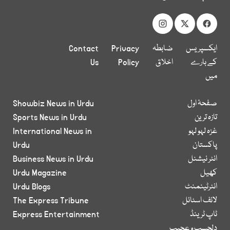
ایکسپریس
ضابطہ
Privacy
Contact
کے بارے
اخلاق
Policy
Us
میں
صفحۂ اول
Showbiz News in Urdu
تازہ ترین
Sports News in Urdu
غزہ لہو لہو
International News in
پاکستان
Urdu
انٹر نیشنل
Business News in Urdu
کھیل
Urdu Magazine
انٹرٹینمنٹ
Urdu Blogs
لائف اسٹائل
The Express Tribune
ٹاپ ٹرینڈ
Express Entertainment
دلچسپ و عجیب