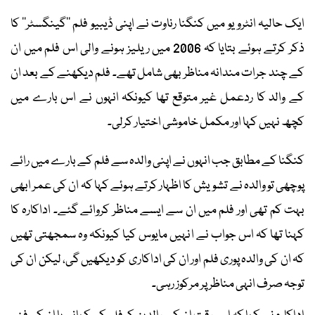
ایک حالیہ انٹرویو میں کنگنا رناوت نے اپنی ڈیبیو فلم ’’گینگسٹر‘‘ کا
ذکر کرتے ہوئے بتایا کہ 2006 میں ریلیز ہونے والی اس فلم میں ان
کے چند جرات مندانہ مناظر بھی شامل تھے۔ فلم دیکھنے کے بعد ان
کے والد کا ردعمل غیر متوقع تھا کیونکہ انہوں نے اس بارے میں
کچھ نہیں کہا اور مکمل خاموشی اختیار کرلی۔
کنگنا کے مطابق جب انہوں نے اپنی والدہ سے فلم کے بارے میں رائے
پوچھی تو والدہ نے تشویش کا اظہار کرتے ہوئے کہا کہ ان کی عمر ابھی
بہت کم تھی اور فلم میں ان سے ایسے مناظر کروائے گئے۔ اداکارہ کا
کہنا تھا کہ اس جواب نے انہیں مایوس کیا کیونکہ وہ سمجھتی تھیں
کہ ان کی والدہ پوری فلم اور ان کی اداکاری کو دیکھیں گی، لیکن ان کی
توجہ صرف انہی مناظر پر مرکوز رہی۔