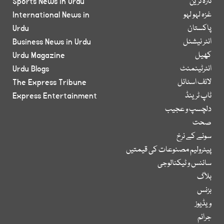
تازہ ترین
Sports News in Urdu
غزہ لہو لہو
International News in
پاکستان
Urdu
انٹر نیشنل
Business News in Urdu
کھیل
Urdu Magazine
انٹرٹینمنٹ
Urdu Blogs
لائف اسٹائل
The Express Tribune
ٹاپ ٹرینڈ
Express Entertainment
دلچسپ و عجیب
صحت
سونے کے نرخ
پیٹرولیم مصنوعات کی قیمتیں
سائنس و ٹیکنالوجی
بلاگ
بزنس
ویڈیوز
جرائم