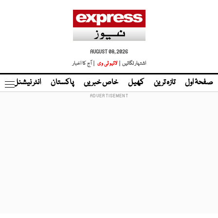
AUGUST 08, 2026
اشتہار لگائیں |
لائیو ٹی وی
| آج کا اخبار
صفحۂ اول
تازہ ترین
کھیل
خاص خبریں
پاکستان
انٹر نیشنل
ٹا