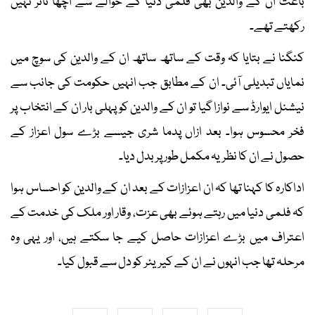
باعث ان کے والدین بھی فلمی دنیا کے حوالے سے اچھا تاثر نہیں
رکھتے تھے۔
کنگنا نے بتایا کہ وقت کے ساتھ ساتھ ان کے والدین کی سوچ میں
نمایاں تبدیلی آئی۔ ان کے مطابق جب انہیں حکومت کی جانب سے
نیشنل ایوارڈ سے نوازا گیا تو ان کے والدین کو پہلی بار ان کے انتخاب پر
فخر محسوس ہوا۔ بعد ازاں پدما شری جیسے بڑے سول اعزاز کے
حصول نے ان کا نظریہ مکمل طور پر بدل دیا۔
اداکارہ کا کہنا تھا کہ ان اعزازات کے بعد ان کے والدین کو احساس ہوا
کہ فلمی دنیا میں رہتے ہوئے بھی عزت، وقار اور ملک کی خدمت کے
اعتراف میں بڑے اعزازات حاصل کیے جا سکتے ہیں، اور یہی وہ
مرحلہ تھا جب انہوں نے ان کے کیریئر کو دل سے قبول کیا۔