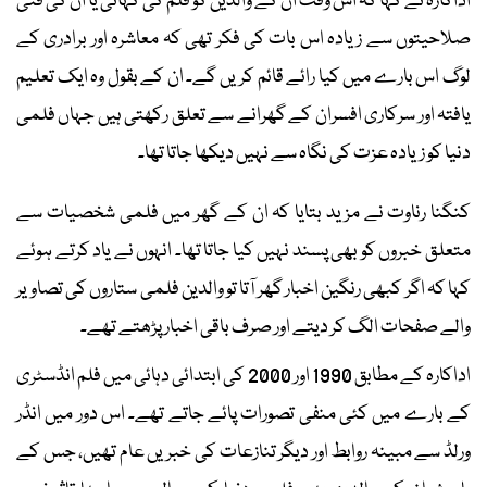
اداکارہ نے کہا کہ اس وقت ان کے والدین کو فلم کی کہانی یا ان کی فنی
صلاحیتوں سے زیادہ اس بات کی فکر تھی کہ معاشرہ اور برادری کے
لوگ اس بارے میں کیا رائے قائم کریں گے۔ ان کے بقول وہ ایک تعلیم
یافتہ اور سرکاری افسران کے گھرانے سے تعلق رکھتی ہیں جہاں فلمی
دنیا کو زیادہ عزت کی نگاہ سے نہیں دیکھا جاتا تھا۔
کنگنا رناوت نے مزید بتایا کہ ان کے گھر میں فلمی شخصیات سے
متعلق خبروں کو بھی پسند نہیں کیا جاتا تھا۔ انہوں نے یاد کرتے ہوئے
کہا کہ اگر کبھی رنگین اخبار گھر آتا تو والدین فلمی ستاروں کی تصاویر
والے صفحات الگ کر دیتے اور صرف باقی اخبار پڑھتے تھے۔
اداکارہ کے مطابق 1990 اور 2000 کی ابتدائی دہائی میں فلم انڈسٹری
کے بارے میں کئی منفی تصورات پائے جاتے تھے۔ اس دور میں انڈر
ورلڈ سے مبینہ روابط اور دیگر تنازعات کی خبریں عام تھیں، جس کے