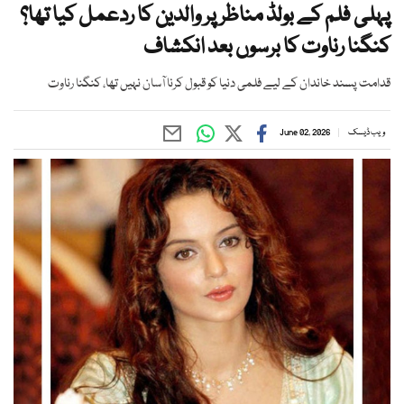
پہلی فلم کے بولڈ مناظر پر والدین کا ردعمل کیا تھا؟
کنگنا رناوت کا برسوں بعد انکشاف
قدامت پسند خاندان کے لیے فلمی دنیا کو قبول کرنا آسان نہیں تھا، کنگنا رناوت
ویب ڈیسک
June 02, 2026