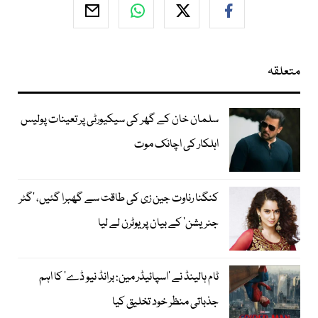
متعلقہ
سلمان خان کے گھر کی سیکیورٹی پر تعینات پولیس
اہلکار کی اچانک موت
کنگنا رناوت جین زی کی طاقت سے گھبرا گئیں، ’گٹر
جنریشن‘ کے بیان پر یوٹرن لے لیا
ٹام ہالینڈ نے ’اسپائیڈر مین: برانڈ نیو ڈے‘ کا اہم
جذباتی منظر خود تخلیق کیا