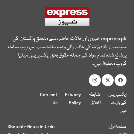
express.pk
خبروں اور حالات حاضرہ سے متعلق پاکستان کی
سب سے زیادہ وزٹ کی جانے والی ویب سائٹ ہے۔ اس ویب سائٹ
پر شائع شدہ تمام مواد کے جملہ حقوق بحق ایکسپریس میڈیا
گروپ محفوظ ہیں۔
ایکسپریس
ضابطہ
Privacy
Contact
کے بارے
اخلاق
Policy
Us
میں
صفحۂ اول
Showbiz News in Urdu