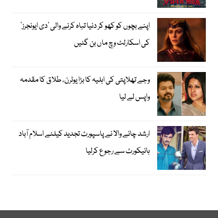
اپنے بچوں کو کھو کر دنیا تباہ کرنے والی ’دی ایونجرز‘
کی اسکارلٹ وچ ماں بن گئیں
وجے تھلاپتی کی اہلیہ کا بڑا یوٹرن، طلاق کا مقدمہ
واپس لے لیا
ارشد چائے والا نے پاسپورٹ تجدید کیلئے اسلام آباد
ہائیکورٹ سے رجوع کرلیا