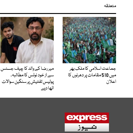
متعلقہ
جماعت اسلامی کا ملک بھر
میر رضا کے والد کا چیف جسٹس
میں 510 مقامات پر دھرنوں کا
سے از خود نوٹس کا مطالبہ،
اعلان
پولیس تفتیش پر سنگین سوالات
اٹھا دیے