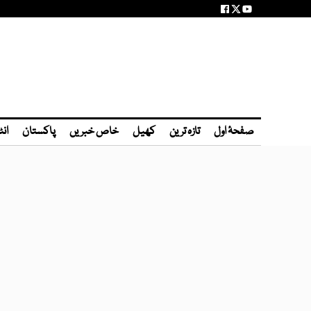
صفحۂ اول
تازہ ترین
کھیل
خاص خبریں
پاکستان
انٹ