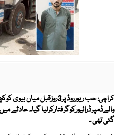
حب ریورروڈ پر3روزقبل میاں بیوی
کراچی:
والےڈمپرڈرائیورکوگرفتارکرلیا گیا۔ حادثے میں
گئی تھی ۔