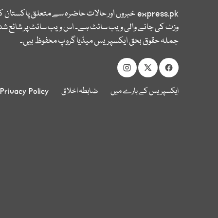
express.pk
خبروں اور حالات حاضرہ سے متعلق پاکستان 
وزٹ کی جانے والی ویب سائٹ ہے۔ اس ویب سائٹ پر شائع شدہ
جملہ حقوق بحق ایکسپریس میڈیا گروپ محفوظ ہیں۔
ایکسپریس کے بارے میں
ضابطہ اخلاق
Privacy Policy