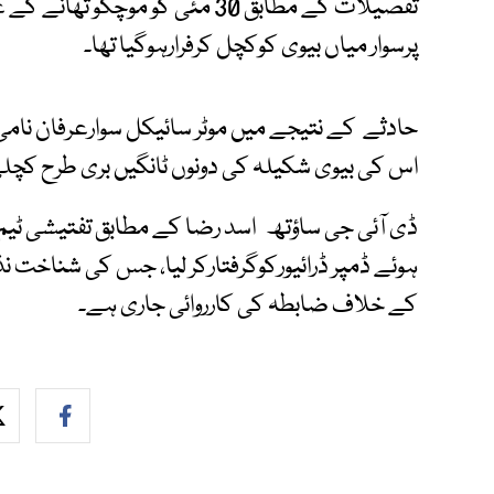
تفصیلات کے مطابق 30 مئی کو موچکو
پرسوار میاں بیوی کوکچل کرفرارہوگیا تھا۔
حادثے کے نتیجے میں موٹر سائیکل سوارعرفان نامی
اس کی بیوی شکیلہ کی دونوں ٹانگیں بری طرح کچلی
ڈی آئی جی ساؤتھ اسد رضا کے مطابق تفتیشی ٹیم مو
ہوئے ڈمپر ڈرائیورکوگرفتارکر لیا، جس کی شناخت ن
کے خلاف ضابطہ کی کارروائی جاری ہے۔