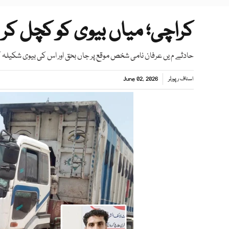
کراچی؛ میاں بیوی کو کچل کر فرا
حادثے م یں عرفان نامی شخص موقع پر جاں بحق اور اس کی بیوی شکیلہ 
اسٹاف رپورٹر
June 02, 2026