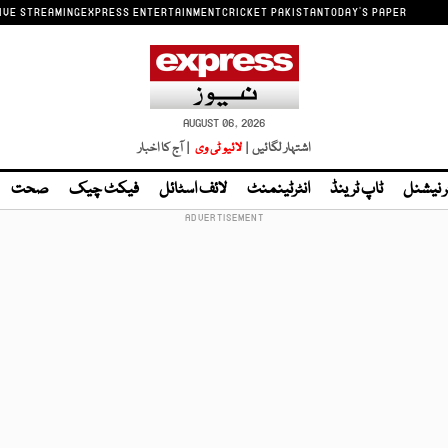
IVE STREAMING
EXPRESS ENTERTAINMENT
CRICKET PAKISTAN
TODAY'S PAPER
AUGUST 06, 2026
اشتہار لگائیں |
لائیو ٹی وی
| آج کا اخبار
ر نیشنل
ٹاپ ٹرینڈ
انٹرٹینمنٹ
لائف اسٹائل
فیکٹ چیک
صحت