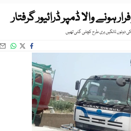
ر ہونے والا ڈمپر ڈرائیور گرفتار
کی دونوں ٹانگیں بری طرح کچلی گئی تھیں