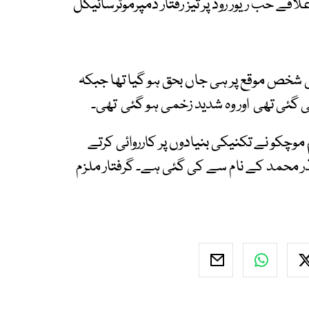
 تھانے کے علاقے حب ریور روڈ پر تیز رفتار ڈمپرموٹرسائیکل
 شخص موقع پر ہی جاں بحق ہو گیا تھا جبکہ
 گئی تھی اور وہ شدید زخمی ہو گئی تھی۔
چکو نے تکنیکی بنیادوں پر کارروائی کرتے
ذر محمد کے نام سے کی گئی ہے۔ گرفتار ملزم