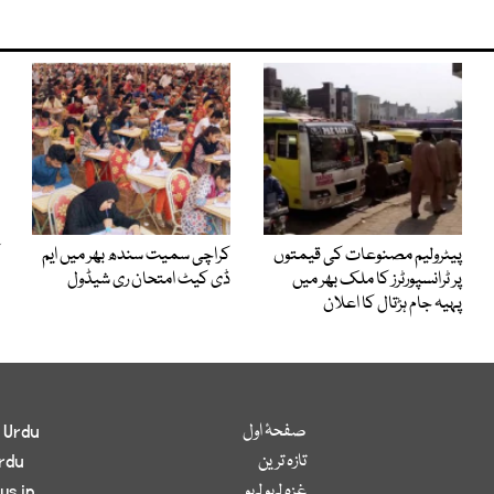
پیٹرولیم مصنوعات کی قیمتوں
کراچی سمیت سندھ بھر میں ایم
پر ٹرانسپورٹرز کا ملک بھر میں
ڈی کیٹ امتحان ری شیڈول
پہیہ جام ہڑتال کا اعلان
صفحۂ اول
 Urdu
تازہ ترین
rdu
غزہ لہو لہو
ws in