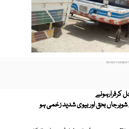
 کوکچل کرفرارہونے
 شوہرجاں بحق اور بیوی شدید زخمی ہو