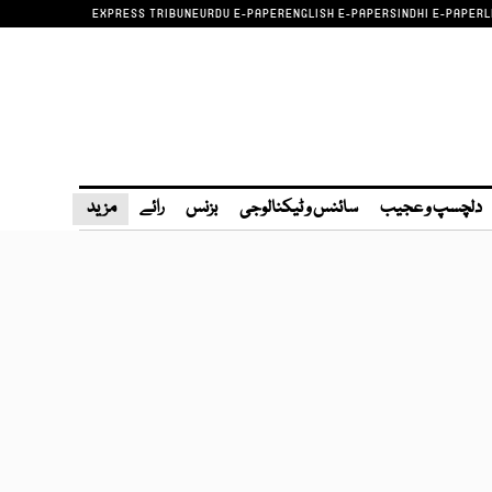
EXPRESS TRIBUNE
URDU E-PAPER
ENGLISH E-PAPER
SINDHI E-PAPER
L
دلچسپ و عجیب
سائنس و ٹیکنالوجی
بزنس
رائے
مزید