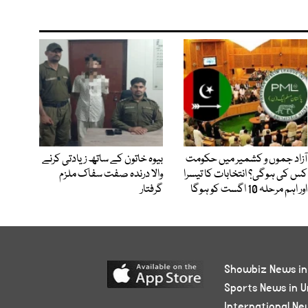
آزاد جموں و کشمیر میں حکومت
بیوہ خاتون کے ساتھ زیادتی کرنے
کس کی ہوگی؟ انتخابات کا تیسرا
والا درندہ صفت سفاک ملزم
اور اہم مرحلہ 10 اگست کو ہوگا
گرفتار
Showbiz News in
Sports News in U
International Ne