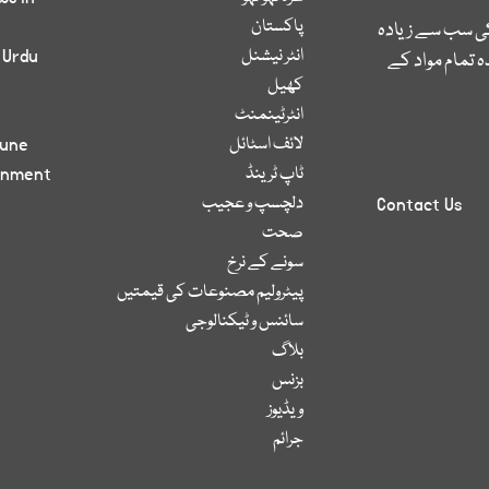
پاکستان
کی سب سے زیادہ
انٹر نیشنل
 Urdu
 تمام مواد کے
کھیل
انٹرٹینمنٹ
لائف اسٹائل
bune
ٹاپ ٹرینڈ
inment
دلچسپ و عجیب
Contact Us
صحت
سونے کے نرخ
پیٹرولیم مصنوعات کی قیمتیں
سائنس و ٹیکنالوجی
بلاگ
بزنس
ویڈیوز
جرائم