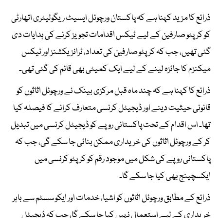
ذرائع کا مزید کہنا ہے کہ پاکستان ورچوئل ایسیٹ ریگولیٹری اتھارٹی
کو کرپٹو صارفین کے لیے ٹیکس اقدامات تجویز کرنے کی ہدایات دی
گئی تھیں، جب کہ کرپٹو صارفین کی تعداد، ٹرانزیکشنز اور ٹیکس
میکنزم کا جائزہ لینے کے لیے ایک کمیٹی بھی قائم کی گئی تھی۔
ذرائع کا کہنا ہے کہ چند ماہ قبل مرکزی بینک نے ورچوئل اثاثوں کو
قانونی حیثیت دینے اور ڈیجیٹل کرنسی متعارف کرانے کا فیصلہ کیا
تھا۔ اس اقدام کے تحت پاکستانی روپے کو ڈیجیٹل کرنسی میں تبدیل
کر کے ورچوئل اثاثوں کی خریداری ممکن بنائی جا سکے گی، جب کہ
پاکستانی روپے کی شکل میں موجود رقم کو کرپٹو کرنسی میں
ایکسچینج بھی کیا جا سکے گا۔
ذرائع کے مطابق ورچوئل اثاثوں کو اشیا، خدمات اور ایکو سسٹم سے باہر
خریداری کے لیے استعمال نہیں کیا جا سکے گا، جب کہ ڈیجیٹل