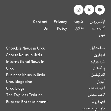
ایکسپریس
ضابطہ
Privacy
Contact
کے بارے
اخلاق
Policy
Us
میں
صفحۂ اول
Showbiz News in Urdu
تازہ ترین
Sports News in Urdu
غزہ لہو لہو
International News in
پاکستان
Urdu
انٹر نیشنل
Business News in Urdu
کھیل
Urdu Magazine
انٹرٹینمنٹ
Urdu Blogs
لائف اسٹائل
The Express Tribune
ٹاپ ٹرینڈ
Express Entertainment
دلچسپ و عجیب