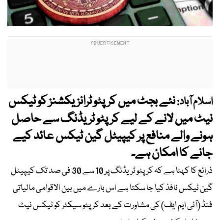
نئے بجٹ میں کرپٹو ٹرانزیکشنز کو ٹیکس
اسلام آباد:
نیٹ میں لانے کے لیے کرپٹو ٹریڈنگ سے حاصل
ہونے والے منافع پر کیپیٹل گین ٹیکس عائد کیے
جانے کا امکان ہے۔
ذرائع کا کہنا ہے کہ کرپٹو ٹریڈنگ پر 10 سے 30 فی صد تک کیپیٹل
گین ٹیکس نافذ کیا جا سکتا ہے اس بارے میں بین الاقوامی مالیاتی
فنڈ (آئی ایم ایف) کی مشاورت کے بعد کرپٹو سیکٹر کو ٹیکس نیٹ