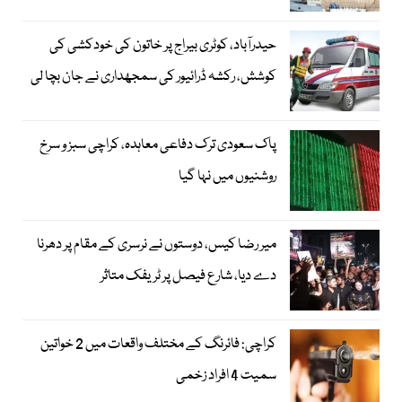
حیدرآباد، کوٹری بیراج پر خاتون کی خودکشی کی
کوشش، رکشہ ڈرائیور کی سمجھداری نے جان بچا لی
پاک سعودی ترک دفاعی معاہدہ، کراچی سبز و سرخ
روشنیوں میں نہا گیا
میر رضا کیس، دوستوں نے نرسری کے مقام پر دھرنا
دے دیا، شارع فیصل پر ٹریفک متاثر
کراچی: فائرنگ کے مختلف واقعات میں 2 خواتین
سمیت 4 افراد زخمی