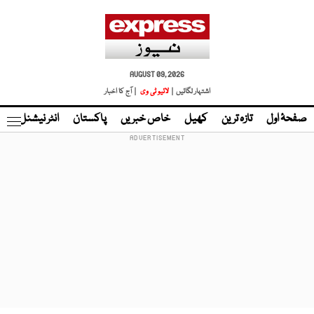
AUGUST 09, 2026
اشتہار لگائیں |
لائیو ٹی وی
| آج کا اخبار
صفحۂ اول
تازہ ترین
کھیل
خاص خبریں
پاکستان
انٹر نیشنل
ٹا