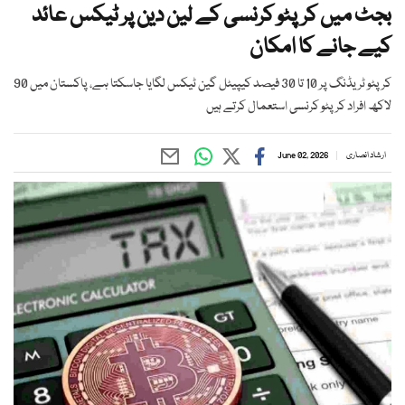
بجٹ میں کرپٹو کرنسی کے لین دین پر ٹیکس عائد
کیے جانے کا امکان
کرپٹو ٹریڈنگ پر 10 تا 30 فیصد کیپیٹل گین ٹیکس لگایا جاسکتا ہے، پاکستان میں 90
لاکھ افراد کرپٹو کرنسی استعمال کرتے ہیں
ارشاد انصاری
June 02, 2026