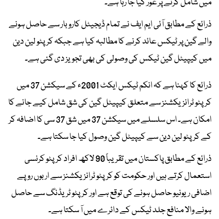
میں شامل کرنے پر غور کیا جا رہا ہے۔
ذرائع کے مطابق آئی ایم ایف نے تمام ڈیجیٹل کاروبار سے حاصل ہونے
والے گین پر ٹیکس عائد کرنے کا مطالبہ کیا ہے جبکہ کرپٹو لین دین
میں کیپیٹل گین ٹیکس کی وصولی کی بھی تجویز دی گئی ہے۔
ذرائع کا کہنا ہے کہ انکم ٹیکس ایکٹ 2001ء کے سیکشن 37 میں
کرپٹو ٹرانزیکشنز سے متعلق کیپیٹل گین کی شق شامل کیے جانے کا
امکان ہے۔ اس سلسلے میں سیکشن 37 میں شق 37 سی کا اضافہ کر
کے کرپٹو لین دین سے کیپیٹل گین وصول کیا جا سکتا ہے۔
ذرائع کے مطابق پاکستان میں تقریباً 90 لاکھ افراد کرپٹو کرنسی
استعمال کرتے ہیں اور حکومت کو کرپٹو ٹرانزیکشنز سے اربوں روپے
اضافی ریونیو حاصل ہونے کی توقع ہے اور کرپٹو ٹریڈنگ سے حاصل
ہونے والا منافع جلد ٹیکس کے دائرے میں آ سکتا ہے۔