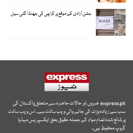
جشن آزادی کے موقع پر کراچی کی جھنڈا گلی سیل
express.pk
خبروں اور حالات حاضرہ سے متعلق پاکستان کی
سب سے زیادہ وزٹ کی جانے والی ویب سائٹ ہے۔ اس ویب سائٹ
پر شائع شدہ تمام مواد کے جملہ حقوق بحق ایکسپریس میڈیا
گروپ محفوظ ہیں۔