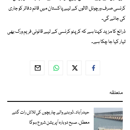
کرنسی صرف ورچوئل اثاثوں کے لیے پاکستان میں قائم دفاتر کو جاری
کی جائے گی۔
ذرائع کا مزید کہنا ہے کہ کرپٹو کرنسی کے لیے قانونی فریم ورک بھی
تیار کیا جا چکا ہے۔
متعلقہ
حیدرآباد، ڈوبنے والے چار بچوں کی تلاش رات گئے
معطل، صبح دوبارہ آپریشن شروع ہوگا