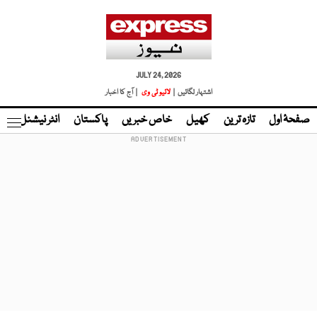
JULY 24, 2026
اشتہار لگائیں |
لائیو ٹی وی
| آج کا اخبار
صفحۂ اول
تازہ ترین
کھیل
خاص خبریں
پاکستان
انٹر نیشنل
ٹا