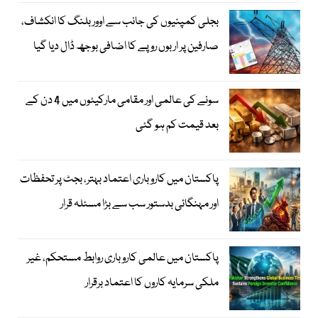
بجلی کمپنیوں کی جانب سے اوور بلنگ کا انکشاف،
صارفین پر اربوں روپے کا اضافی بوجھ ڈال دیا گیا
سونے کی عالمی اور مقامی مارکیٹوں میں 4 دن کے
بعد قیمت کم ہو گئی
پاکستان میں کاروباری اعتماد بہتر، بجٹ پر تحفظات
اور مہنگائی بدستور سب سے بڑا مسئلہ قرار
پاکستان میں عالمی کاروباری روابط مستحکم، غیر
ملکی سرمایہ کاروں کا اعتماد برقرار