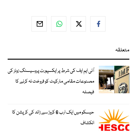
متعلقہ
آئی ایم ایف کی شرط پر ایکسپورٹ پروسیسنگ زونز کی
مصنوعات مقامی مارکیٹ کو فروخت نہ کرنے کا
فیصلہ
حیسکو میں ایک ارب 6 کروڑ سے زائد کی کرپشن کا
انکشاف