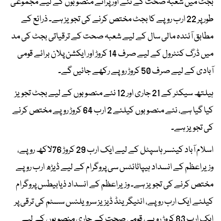
بجٹ میں شعبہ صحت کے نئے اور پرانے منصوبوں کے لیے مجموعی
طور پر 22 ارب روپے کا بجٹ مختص کرنے کی تجویز ہے۔ ذرائع کے
مطابق آئندہ مالی سال کے لیے شعبہ صحت کے ترقیاتی بجٹ کی مد
میں ڈرگ کنٹرول کے لیے صرف 14 کروڑ اور ایکشن پلان برائے قومی
آبادی کے لیے صرف 50 کروڑ روپے رکھے جائیں گے۔
ہیلتھ سیکٹر کے 21 جاری اور 12 نئے منصوبوں کے لیے بجٹ تجویز
کیا گیا ہے، نئے منصوبوں کیلئے 2 ارب 64 کروڑ روپے مختص کرنے
کی تجویز ہے۔
اسلام آباد کینسر ہاسپٹل کے لیے ایک ارب 29 کروڑ 76لاکھ روپے،
وزیراعظم کے انسداد ہیپاٹائٹس سی پروگرام کے لیے ڈیڑھ ارب روپے
مختص کرنے کی تجویز ہے۔ وزیراعظم کے انسداد ذیابیطس پروگرام
کیلئے ایک ارب روپے، انٹیگریٹڈ ڈیزیز سرویلنس سسٹم کی ترقی پر
ایک ارب 83 کروڑ روپے، قومی صحت کے جاری منصوبوں کے لیے