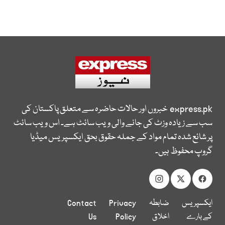
express.pk
خبروں اور حالات حاضرہ سے متعلق پاکستان کی
سب سے زیادہ وزٹ کی جانے والی ویب سائٹ ہے۔ اس ویب سائٹ
پر شائع شدہ تمام مواد کے جملہ حقوق بحق ایکسپریس میڈیا
گروپ محفوظ ہیں۔
ایکسپریس
ضابطہ
Privacy
Contact
کے بارے
اخلاق
Policy
Us