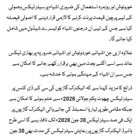
خورونوش اور روزمرہ استعمال کی ضروری اشیاء پر سیلز ٹیکس وصولی
کے لیے پرچون قیمت پرنٹ کرنے کا لازمی قرار دینے کا اصولی فیصلہ
کیا ہے جس کے لیے ان درجنوں اشیاء کو تیسرے شیڈول میں شامل
کیا جائے گا۔
علاوہ ازیں جن اشیائے خوردونوش اور اشیائے ضروریہ پر بھاری ٹیکس
عائد ہے اسے اگلے بجٹ میں بھی برقرار رکھے جانے کا امکان ہے
جس سے ان اشیاء کے مہنگے ہونے کا خدشہ ہے۔
ذرائع کا مزید کہنا ہے کہ الیکٹرک گاڑیوں کی سی کے ڈی کٹس پر
سیلز ٹیکس چھوٹ یکم جولائی 2026ء سے ختم ہونے کا امکان ہے
جبکہ مقامی طور پر تیار یا اسمبلڈ کی جانے والی الیکٹرک گاڑیوں پر
ایک فی صد سیلز ٹیکس 30 جون 2026ء تک نافذ رہے گا اسی طرح
ہائبرڈ الیکٹرک گاڑیوں پر رعایتی سیلز ٹیکس کی مدت بھی 30 جون