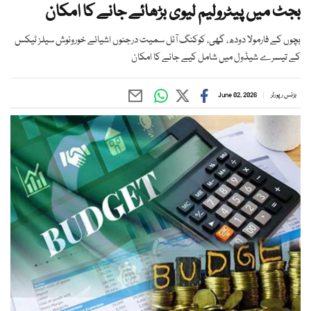
بجٹ میں پیٹرولیم لیوی بڑھائے جانے کا امکان
بچوں کے فارمولا دودھ، گھی، کوکنگ آئل سمیت درجنوں اشیائے خورونوش سیلز ٹیکس
کے تیسرے شیڈول میں شامل کیے جانے کا امکان
بزنس رپورٹر
June 02, 2026