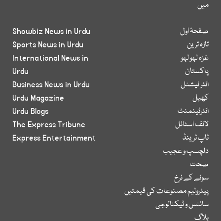
میں
صفحۂ اول
Showbiz News in Urdu
تازہ ترین
Sports News in Urdu
غزہ لہو لہو
International News in
پاکستان
Urdu
انٹر نیشنل
Business News in Urdu
کھیل
Urdu Magazine
انٹرٹینمنٹ
Urdu Blogs
لائف اسٹائل
The Express Tribune
ٹاپ ٹرینڈ
Express Entertainment
دلچسپ و عجیب
صحت
سونے کے نرخ
پیٹرولیم مصنوعات کی قیمتیں
سائنس و ٹیکنالوجی
بلاگ