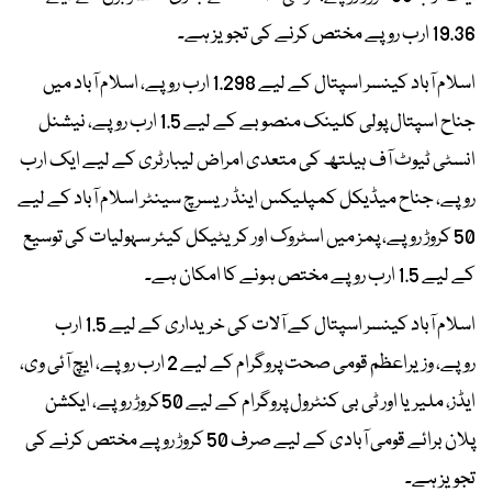
19.36 ارب روپے مختص کرنے کی تجویز ہے۔
اسلام آباد کینسر اسپتال کے لیے 1.298 ارب روپے، اسلام آباد میں
جناح اسپتال پولی کلینک منصوبے کے لیے 1.5 ارب روپے، نیشنل
انسٹی ٹیوٹ آف ہیلتھ کی متعدی امراض لیبارٹری کے لیے ایک ارب
روپے، جناح میڈیکل کمپلیکس اینڈ ریسرچ سینٹر اسلام آباد کے لیے
50 کروڑ روپے، پمز میں اسٹروک اور کریٹیکل کیئر سہولیات کی توسیع
کے لیے 1.5 ارب روپے مختص ہونے کا امکان ہے۔
اسلام آباد کینسر اسپتال کے آلات کی خریداری کے لیے 1.5 ارب
روپے، وزیراعظم قومی صحت پروگرام کے لیے 2 ارب روپے، ایچ آئی وی،
ایڈز، ملیریا اور ٹی بی کنٹرول پروگرام کے لیے 50کروڑ روپے، ایکشن
پلان برائے قومی آبادی کے لیے صرف 50 کروڑ روپے مختص کرنے کی
تجویز ہے۔