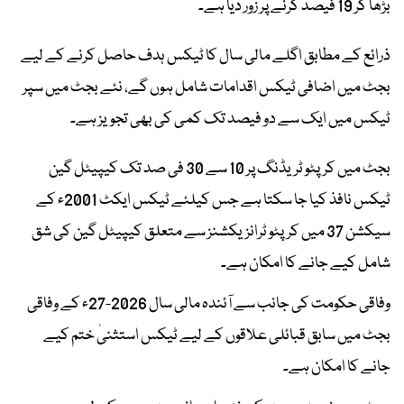
بڑھا کر 19 فیصد کرنے پر زور دیا ہے۔
ذرائع کے مطابق اگلے مالی سال کا ٹیکس ہدف حاصل کرنے کے لیے
بجٹ میں اضافی ٹیکس اقدامات شامل ہوں گے، نئے بجٹ میں سپر
ٹیکس میں ایک سے دو فیصد تک کمی کی بھی تجویز ہے۔
بجٹ میں کرپٹو ٹریڈنگ پر 10 سے 30 فی صد تک کیپیٹل گین
ٹیکس نافذ کیا جا سکتا ہے جس کیلئے ٹیکس ایکٹ 2001ء کے
سیکشن 37 میں کرپٹو ٹرانزیکشنز سے متعلق کیپیٹل گین کی شق
شامل کیے جانے کا امکان ہے۔
وفاقی حکومت کی جانب سے آئندہ مالی سال 2026-27ء کے وفاقی
بجٹ میں سابق قبائلی علاقوں کے لیے ٹیکس استثنیٰ ختم کیے
جانے کا امکان ہے۔