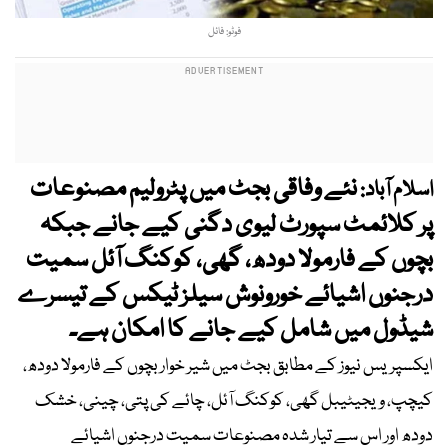
فوٹو: فائل
نئے وفاقی بجٹ میں پٹرولیم مصنوعات
اسلام آباد:
پر کلائمٹ سپورٹ لیوی دگنی کیے جانے جبکہ
بچوں کے فارمولا دودھ، گھی، کوکنگ آئل سمیت
درجنوں اشیائے خورونوش سیلز ٹیکس کے تیسرے
شیڈول میں شامل کیے جانے کا امکان ہے۔
ایکسپریس نیوز کے مطابق بجٹ میں شیر خوار بچوں کے فارمولا دودھ،
کیچپ، ویجیٹیبل گھی، کوکنگ آئل، چائے کی پتی، چینی، خشک
دودھ اور اس سے تیار شدہ مصنوعات سمیت درجنوں اشیائے