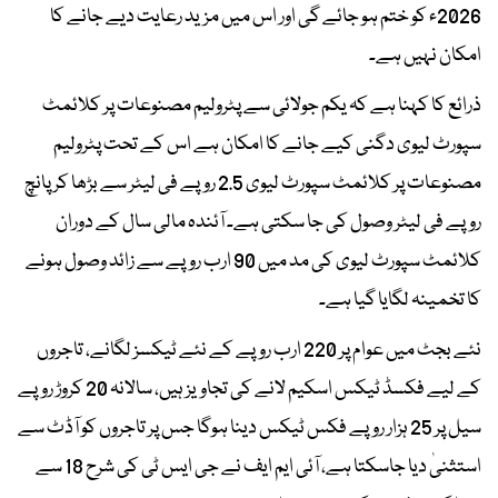
2026ء کو ختم ہو جائے گی اور اس میں مزید رعایت دیے جانے کا
امکان نہیں ہے۔
ذرائع کا کہنا ہے کہ یکم جولائی سے پٹرولیم مصنوعات پر کلائمٹ
سپورٹ لیوی دگنی کیے جانے کا امکان ہے اس کے تحت پٹرولیم
مصنوعات پر کلائمٹ سپورٹ لیوی 2.5 روپے فی لیٹر سے بڑھا کر پانچ
روپے فی لیٹر وصول کی جا سکتی ہے۔ آئندہ مالی سال کے دوران
کلائمٹ سپورٹ لیوی کی مد میں 90 ارب روپے سے زائد وصول ہونے
کا تخمینہ لگایا گیا ہے۔
نئے بجٹ میں عوام پر 220 ارب روپے کے نئے ٹیکسز لگانے، تاجروں
کے لیے فکسڈ ٹیکس اسکیم لانے کی تجاویز ہیں، سالانہ 20 کروڑ روپے
سیل پر 25 ہزار روپے فکس ٹیکس دینا ہوگا جس پر تاجروں کو آڈٹ سے
استثنیٰ دیا جاسکتا ہے، آئی ایم ایف نے جی ایس ٹی کی شرح 18 سے