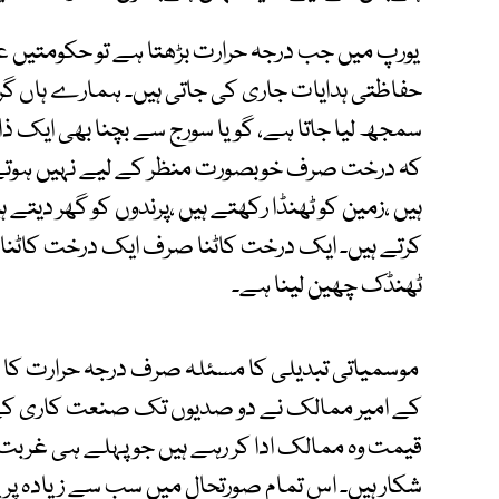
یورپ میں جب درجہ حرارت بڑھتا ہے تو حکومتیں عوا
حفاظتی ہدایات جاری کی جاتی ہیں۔ ہمارے ہاں گرمی 
سمجھ لیا جاتا ہے، گویا سورج سے بچنا بھی ایک 
کہ درخت صرف خوبصورت منظر کے لیے نہیں ہوتے۔ 
ہیں ،زمین کو ٹھنڈا رکھتے ہیں ،پرندوں کو گھر دیتے ہ
کرتے ہیں۔ ایک درخت کاٹنا صرف ایک درخت کاٹنا 
ٹھنڈک چھین لینا ہے۔
موسمیاتی تبدیلی کا مسئلہ صرف درجہ حرارت کا م
کے امیر ممالک نے دو صدیوں تک صنعت کاری کے نام
قیمت وہ ممالک ادا کر رہے ہیں جو پہلے ہی غربت ب
شکار ہیں۔ اس تمام صورتحال میں سب سے زیادہ پر