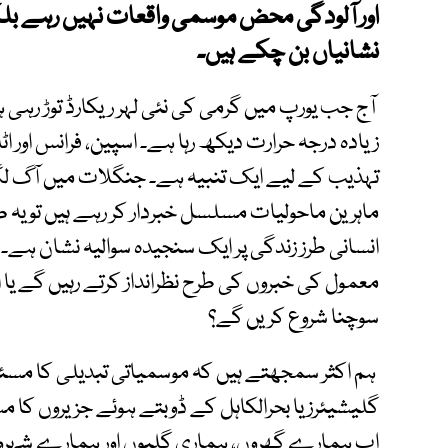
اور آلودگی محض موسمی واقعات نہیں رہے بلک
نشانیاں بن چکے ہیں۔
آج جب یورپ میں گرمی کی نئی لہر ریکارڈ توڑ رہی
زیادہ درجہ حرارت دیکھ رہا ہے۔ اسپین، فرانس اور ا
تہذیب کے لیے ایک تنبیہ ہے۔ جنگلات میں آگ لگنے
ماہرین ماحولیات مسلسل خبردار کر رہے ہیں تو یہ 
انسانی طرز زندگی پر ایک سنجیدہ سوالیہ نشان ہے۔ س
معمول کی خبروں کی طرح نظرانداز کرتے رہیں گے 
سوچنا شروع کریں گے؟
ہم اکثر سمجھتے ہیں کہ موسمیاتی تبدیلی کا مس
گلیشیئرز یا بحرالکاہل کے ڈوبتے ہوئے جزیروں کا 
اب ہمارے گھروں، ہماری گلیوں اور ہمارے شہروں