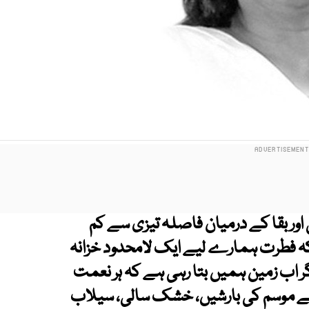
اور بقا کے درمیان فاصلہ تیزی سے کم
کہ فطرت ہمارے لیے ایک لامحدود خزانہ
اب زمین ہمیں بتا رہی ہے کہ ہر نعمت
بے موسم کی بارشیں، خشک سالی، سیلاب