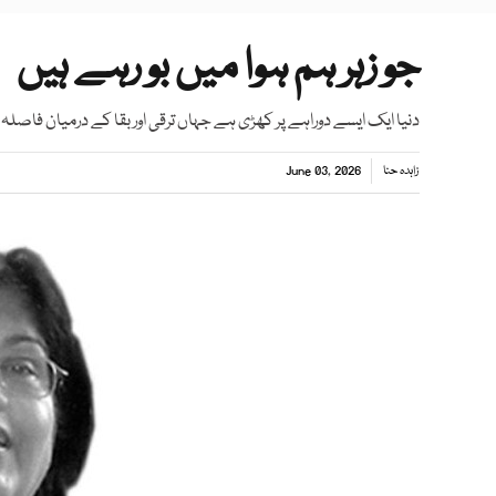
جو زہر ہم ہوا میں بو رہے ہیں
دنیا ایک ایسے دوراہے پر کھڑی ہے جہاں ترقی اور بقا کے درمیان فاصلہ ت
زاہدہ حنا
June 03, 2026