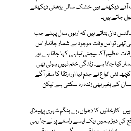
ب آتے دیکھتے ہیں خشک سالی بڑھتی دیکھتے
ل جاتے ہیں۔
نس دان بتاتے ہیں کہ اربوں سال پہلے جب
تھی تو اس وقت موجود بے شمار جاندار اس
قات عظیم آکسیجنی تباہی کہا جاتا ہے اور
ار کیا جاتا ہے۔ زندگی ختم نہیں ہوئی تھی
نئی انواع نے جنم لیا اور ارتقا کا سفر آگے
نسان کے بغیر بھی زندہ رہ سکتی ہے لیکن
یں۔ کارخانوں کا دھواں، بے ہنگم شہری پھیلاؤ،
ع کی دوڑ ہمیں ایک ایسے راستے پر لے جا رہی