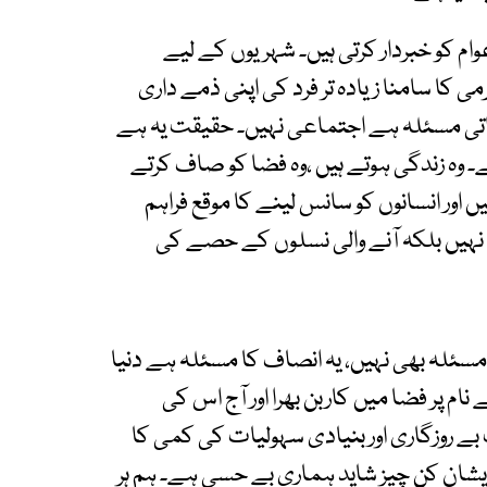
م کو خبردار کرتی ہیں۔ شہریوں کے لیے
کا سامنا زیادہ تر فرد کی اپنی ذمے داری
ذاتی مسئلہ ہے اجتماعی نہیں۔ حقیقت یہ ہے
وہ زندگی ہوتے ہیں ،وہ فضا کو صاف کرتے
یں اور انسانوں کو سانس لینے کا موقع فراہم
نہیں بلکہ آنے والی نسلوں کے حصے کی
سئلہ بھی نہیں، یہ انصاف کا مسئلہ ہے دنیا
 پر فضا میں کاربن بھرا اور آج اس کی
ے روزگاری اور بنیادی سہولیات کی کمی کا
یشان کن چیز شاید ہماری بے حسی ہے۔ ہم ہر