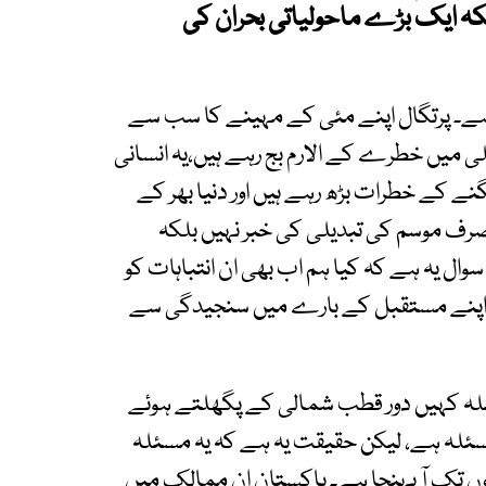
ہ ایک بڑے ماحولیاتی بحران کی
 ہے۔ پرتگال اپنے مئی کے مہینے کا سب سے
ٹلی میں خطرے کے الارم بج رہے ہیں،یہ انسانی
 کے خطرات بڑھ رہے ہیں اور دنیا بھر کے
صرف موسم کی تبدیلی کی خبر نہیں بلکہ
وال یہ ہے کہ کیا ہم اب بھی ان انتباہات کو
یا اپنے مستقبل کے بارے میں سنجیدگی سے
ئلہ کہیں دور قطب شمالی کے پگھلتے ہوئے
مسئلہ ہے، لیکن حقیقت یہ ہے کہ یہ مسئلہ
 تک آ پہنچا ہے۔ پاکستان ان ممالک میں