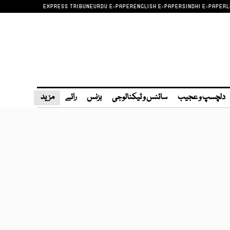
EXPRESS TRIBUNE
URDU E-PAPER
ENGLISH E-PAPER
SINDHI E-PAPER
L
دلچسپ و عجیب
سائنس و ٹیکنالوجی
بزنس
رائے
مزید