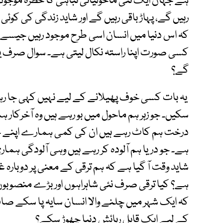
ہے جہاں ایک نئی ماحولیاتی تباہی کا خطرہ موجود 
رہیں گے، پہاڑ باقی رہیں گے اور شاید زندگی کی کوئ
کہ اس دنیا میں انسان اسی طرح موجود رہیں جیسے آج
کسی صورت اپنا راستہ نکال لیتی ہے۔ سوال صرف یہ 
گے؟
یہ بات کسی خوف پھیلانے کے لیے نہیں کہی جا ر
سکیں۔ جو زہر ہم ماحول میں بو رہے ہیں وہ آخرکار 
درخت ہم کاٹ رہے ہیں ان کی کمی ہمارے اپنے ج
ہے۔ جو دریا ہم آلودہ کر رہے ہیں وہی آلودگی ہما
شاید وقت آ گیا ہے کہ ہم ترقی کے معنی پر دوبارہ غ
ہے؟ کیا ترقی صرف نئی شاہراہوں اور بڑے منصوبوں ک
کہ ایک شہر میں چلنے والا انسان سایہ پا سکے صا
کے لیے ایک قابلِ رہائش دنیا چھوڑ سکے؟