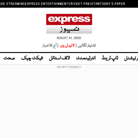
IVE STREAMING
EXPRESS ENTERTAINMENT
CRICKET PAKISTAN
TODAY'S PAPER
AUGUST 01, 2026
اشتہار لگائیں |
لائیو ٹی وی
| آج کا اخبار
ر نیشنل
ٹاپ ٹرینڈ
انٹرٹینمنٹ
لائف اسٹائل
فیکٹ چیک
صحت