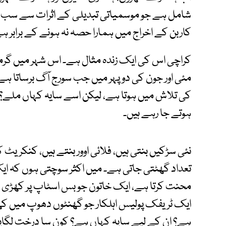
شامل ہے جو موسمیاتی تبدیلی کے اثرات سے سب سے 
کاربن کے اخراج میں ہمارا حصہ نہ ہونے کے برابر ہ
کراچی اس کی ایک زندہ مثال ہے۔ اس شہر میں گر
مئی اور جون کی دوپہر میں جب سورج آگ برساتا ہے ت
کی تلاش میں ہوتا ہے، لیکن اسے سایہ کہاں ملے؟
ہوتے جا رہے ہیں۔
نئی سڑکیں بنتی ہیں، فلائی اوور بنتے ہیں، کنکری
تعداد گھٹتی جاتی ہے۔ میں اکثر سوچتی ہوں کہ 
محنت کرتا ہے، ایک خاتون جو بس اسٹاپ پر کھڑی ہ
ایک ٹریفک پولیس اہلکار جو گھنٹوں دھوپ میں کھڑا 
ہے؟ ان کے لیے سایہ کہاں ہے؟ کون سا درخت لگایا