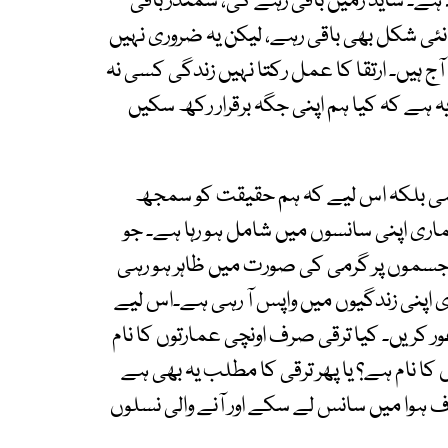
ہے۔ شاید زمین باقی رہے گی، سمندر باقی
ی نئی شکل بھی باقی رہے، لیکن یہ ضروری نہیں
 ہیں۔ ارتقا کا عمل رکتا نہیں زندگی کسی نہ
ہے کہ کیا ہم اپنی جگہ برقرار رکھ سکیں
ہی بلکہ اس لیے کہ ہم حقیقت کو سمجھ
ہماری اپنی سانسوں میں شامل ہو رہا ہے۔ جو
سموں پر گرمی کی صورت میں ظاہر ہو رہی
ری اپنی زندگیوں میں واپس آ رہی ہے۔اس لیے
ور کریں۔ کیا ترقی صرف اونچی عمارتوں کا نام
ا نام ہے؟ یا پھر ترقی کا مطلب یہ بھی ہے
ف ہوا میں سانس لے سکے اور آنے والی نسلوں