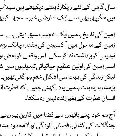
سال گرمی کے نئے ریکارڈ بنتے دیکھتے ہیں سیلا
ہیں مگر پھر بھی اسے ایک عارضی خبر سمجھ کر بھو
زمین کی تاریخ ہمیں ایک عجیب سبق دیتی ہے۔ سائ
زمین کے ماحول میں آکسیجن کی مقدار اچانک بڑھی 
تبدیلی کو برداشت نہ کر سکے۔ اس واقعے کو بعض او
اسے زمین کی اولین عظیم حیاتیاتی تبدیلیوں میں شم
لیکن زندگی کی بہت سی اشکال ختم ہو گئی تھیں۔ کچھ 
بڑھتا رہا۔یہ بات ہمیں یاد رکھنی چاہیے کہ فطرت ا
انسان فطرت کے بغیر زندہ نہیں رہ سکتا۔
آج ہم خود اپنے ہاتھوں سے فضا میں کاربن بھر رہے ہ
جنگلات کی کٹائی، فضائی آلودگی اور لامحدود مناف