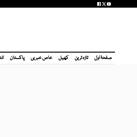
صفحۂ اول
تازہ ترین
کھیل
خاص خبریں
پاکستان
انٹ