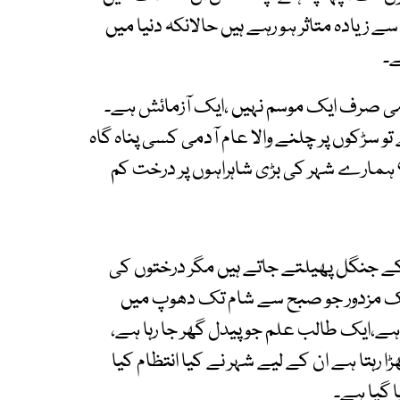
زیادہ متاثر ہو رہے ہیں حالانکہ دنیا میں
ے۔
می صرف ایک موسم نہیں ،ایک آزمائش ہے۔
و سڑکوں پر چلنے والا عام آدمی کسی پناہ گاہ
 ہمارے شہر کی بڑی شاہراہوں پر درخت کم
ٹ کے جنگل پھیلتے جاتے ہیں مگر درختوں کی
ایک مزدور جو صبح سے شام تک دھوپ میں
ے،ایک طالب علم جو پیدل گھر جا رہا ہے،
رہتا ہے ان کے لیے شہر نے کیا انتظام کیا
 گیا ہے۔