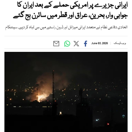
ایرانی جزیرے پر امریکی حملے کے بعد ایران کا
جوابی وار، بحرین، عراق اور قطر میں سائرن بج گئے
اتحادی دفاعی نظام نے متعدد ایرانی میزائل اور ڈرون راستے میں ہی تباہ کر دیے، سینٹکام
ویب ڈیسک
June 03, 2026