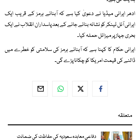
ادھر ایرانی میڈیا نے دعویٰ کیا ہے کہ آبنائے ہرمز کے قریب ایک
ایرانی آئل ٹینکر کو نشانہ بنائے جانے کے بعد پاسداران انقلاب نے ایک
بحری جہاز پر میزائل حملہ کیا۔
ایرانی حکام کا کہنا ہے کہ آبنائے ہرمز کی سلامتی کو خطرے میں
ڈالنے کی قیمت امریکا کو چکانا پڑے گی۔
متعلقہ
دفاعی معاہدہ سعودیہ کی حفاظت کی ضمانت