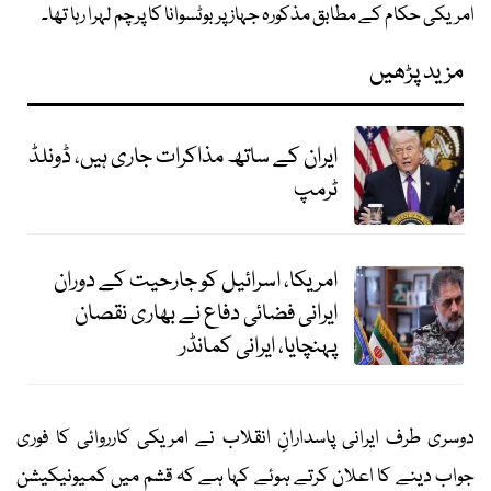
امریکی حکام کے مطابق مذکورہ جہاز پر بوٹسوانا کا پرچم لہرا رہا تھا۔
مزید پڑھیں
ایران کے ساتھ مذاکرات جاری ہیں، ڈونلڈ
ٹرمپ
امریکا، اسرائیل کو جارحیت کے دوران
ایرانی فضائی دفاع نے بھاری نقصان
پہنچایا، ایرانی کمانڈر
دوسری طرف ایرانی پاسدارانِ انقلاب نے امریکی کارروائی کا فوری
جواب دینے کا اعلان کرتے ہوئے کہا ہے کہ قشم میں کمیونیکیشن