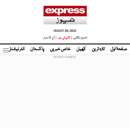
AUGUST 08, 2026
اشتہار لگائیں |
لائیو ٹی وی
| آج کا اخبار
صفحۂ اول
تازہ ترین
کھیل
خاص خبریں
پاکستان
انٹر نیشنل
ٹا