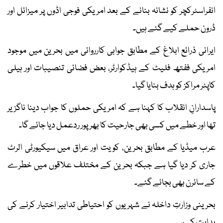
انفراسٹرکچر کو نشانہ بنانے کے بعد امریکی فوجی اڈوں پر میزائل اور
ڈرون حملے کیے گئے ہیں۔
ایرانی ذرائع ابلاغ کے مطابق جوابی کارروائی میں بحرین میں موجود
امریکی ففتھ فلیٹ کے ہیڈکوارٹر، بعض فضائی تنصیبات اور ہیلی
کاپٹر مراکز کو ہدف بنایا گیا۔
پاسدارانِ انقلاب کا کہنا ہے کہ امریکی حملوں کا جواب دینا ناگزیر
تھا اور خطے میں کسی بھی جارحیت کا بھرپور ردعمل دیا جائے گا۔
عرب میڈیا کے مطابق بحرین، کویت اور عراق میں سیکیورٹی الرٹ
جاری کر دیا گیا ہے جبکہ بحرین کے مختلف علاقوں میں خطرے
کے سائرن بھی بجائے گئے۔
بحرینی وزارتِ داخلہ نے شہریوں کو احتیاطی تدابیر اختیار کرنے کی
ہدایت کی ہے۔