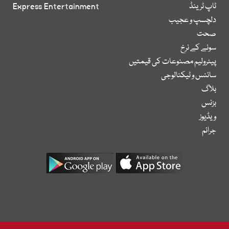
ٹاپ ٹرینڈ
Express Entertainment
دلچسپ و عجیب
صحت
سونے کے نرخ
پیٹرولیم مصنوعات کی قیمتیں
سائنس و ٹیکنالوجی
بلاگ
بزنس
ویڈیوز
جرائم