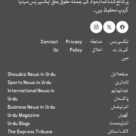
پر شائع شدہ تمام مواد کے جملہ حقوق بحق ایکسپریس میڈیا
گروپ محفوظ ہیں۔
ایکسپریس
ضابطہ
Privacy
Contact
کے بارے
اخلاق
Policy
Us
میں
صفحۂ اول
Showbiz News in Urdu
تازہ ترین
Sports News in Urdu
غزہ لہو لہو
International News in
پاکستان
Urdu
انٹر نیشنل
Business News in Urdu
کھیل
Urdu Magazine
انٹرٹینمنٹ
Urdu Blogs
لائف اسٹائل
The Express Tribune