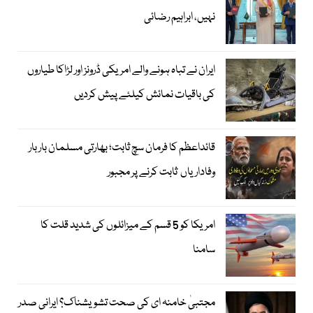
نہیں، ابراہیم رضائی
ایران نے تباہ ہونے والے امریکی ڈرونز اور لڑاکا طیاروں
کی باقیات نمائش کیلئے پیش کردیں
قائداعظم کا فرمان سچ ثابت؛ بھارتی مسلمان بار بار
وفاداریاں ثابت کرنے پر مجبور
امریکا کو 5 قسم کے میزائلوں کی شدید قلت کا
سامنا
مجتبیٰ خامنہ ای کی صحت تشویشناک؟ ایرانی صدر