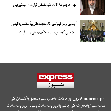
بھی دوبدو ملاقات کو مشکل قرار دے چکے ہیں
آبنائے ہرمز کھولنے کا معاہدہ تقریباً مکمل؛ قومی
سلامتی کونسل سے منظوری باقی ہے؛ ایران
express.pk
خبروں اور حالات حاضرہ سے متعلق پاکستان کی
سب سے زیادہ وزٹ کی جانے والی ویب سائٹ ہے۔ اس ویب سائٹ