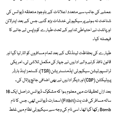
عملے کی جانب سے متعدد اعلانات کے باوجود متعلقہ ڈیوائس کی
شناخت نہ ہونے پر سیکیورٹی خدشات بڑھ گئے، جس کے بعد ایئرلائن
اور پائلٹ نے احتیاطی تدابیر کے تحت طیارے کو واپس لے جانے کا
فیصلہ کیا۔
طیارے کی بحفاظت لینڈنگ کے بعد تمام مسافروں کو اتار لیا گیا اور
قانون نافذ کرنے والے اداروں نے جہاز کی مکمل تلاشی لی۔ امریکی
ٹرانسپورٹیشن سیکیورٹی ایڈمنسٹریشن (TSA)، کسٹمز اینڈ بارڈر
پروٹیکشن (CBP) اور دیگر اداروں نے بھی اضافی جانچ پڑتال کی۔
بعد ازاں تحقیقات میں معلوم ہوا کہ مشکوک ڈیوائس دراصل ایک 16
سالہ مسافر کی فٹ بِٹ (Fitbit) اسمارٹ ڈیوائس تھی، جس کا نام
Bomb رکھا گیا تھا۔ اسی نام کی وجہ سے سیکیورٹی نظام میں غلط