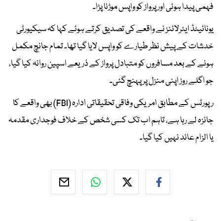
فہمی پیدا ہوئی اور پرواز کو واپس موڑنا پڑا۔
یونائیٹڈ ایئرلائنز نے واقعے کی تصدیق کرتے ہوئے کہا کہ سیکیورٹی
خدشات کے پیش نظر طیارے کو واپس لایا گیا تھا۔ تمام جانچ مکمل
ہونے کے بعد مسافروں کو متبادل پرواز کے ذریعے اسپین روانہ کیا گیا،
جو اگلے روز اپنی منزل پر پہنچ گئی۔
رپورٹس کے مطابق امریکی وفاقی تحقیقاتی ادارہ (FBI) بھی واقعے کا
جائزہ لے رہا ہے، تاہم اب تک کسی شخص کے خلاف فوجداری مقدمہ
یا الزام عائد نہیں کیا گیا۔