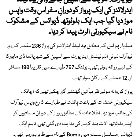
نیویارک: امریکا سے اسپین جانے والی یونائیٹڈ
ایئرلائنز کی ایک پرواز کو دورانِ سفر اس وقت واپس
موڑ دیا گیا جب ایک بلوٹوتھ ڈیوائس کے مشکوک
نام نے سیکیورٹی الرٹ پیدا کر دیا۔
میڈیا رپورٹس کے مطابق یونائیٹڈ ایئرلائنز کی پرواز 236 ہفتے کے روز
نیوآرک لبرٹی انٹرنیشنل ایئرپورٹ سے اسپین کے شہر پالما ڈی مایورکا
کے لیے روانہ ہوئی تھی۔ بوئنگ 767 طیارے میں تقریباً 190 مسافر
اور 12 عملے کے ارکان سوار تھے۔
پرواز کو روانہ ہوئے تقریباً تین گھنٹے گزر چکے تھے کہ اچانک
سیکیورٹی خدشات کے باعث پائلٹ نے طیارے کا رخ واپس نیوآرک
کی جانب موڑ دیا۔ اطلاعات کے مطابق پرواز کے دوران مسافروں کو
اپنے بلوٹوتھ آلات بند کرنے کی ہدایت دی گئی تھی، تاہم ایک
ڈیوائس مسلسل سسٹم میں Bomb کے نام سے ظاہر ہو رہی تھی۔