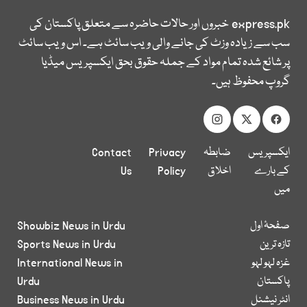
express.pk
خبروں اور حالات حاضرہ سے متعلق پاکستان کی
سب سے زیادہ وزٹ کی جانے والی ویب سائٹ ہے۔ اس ویب سائٹ
پر شائع شدہ تمام مواد کے جملہ حقوق بحق ایکسپریس میڈیا
گروپ محفوظ ہیں۔
ایکسپریس
ضابطہ
Privacy
Contact
کے بارے
اخلاق
Policy
Us
میں
صفحۂ اول
Showbiz News in Urdu
تازہ ترین
Sports News in Urdu
غزہ لہو لہو
International News in
پاکستان
Urdu
انٹر نیشنل
Business News in Urdu