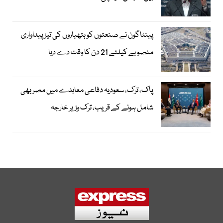
پینٹاگون نے صنعتوں کو ہتھیاروں کی تیز پیداواری
منصوبے کیلئے 21 دن کا وقت دے دیا
پاک، ترک، سعودیہ دفاعی معاہدے میں مصر بھی
شامل ہونے کے قریب، ترک وزیر خارجہ