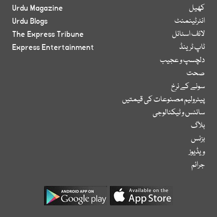
کھیل
Urdu Magazine
انٹرٹینمنٹ
Urdu Blogs
لائف اسٹائل
The Express Tribune
ٹاپ ٹرینڈ
Express Entertainment
دلچسپ و عجیب
صحت
سونے کے نرخ
پیٹرولیم مصنوعات کی قیمتیں
سائنس و ٹیکنالوجی
بلاگ
بزنس
ویڈیوز
جرائم