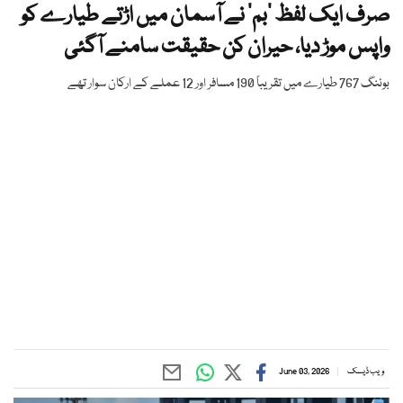
صرف ایک لفظ ’بم‘ نے آسمان میں اڑتے طیارے کو
واپس موڑ دیا، حیران کن حقیقت سامنے آگئی
بوئنگ 767 طیارے میں تقریباً 190 مسافر اور 12 عملے کے ارکان سوار تھے
ویب ڈیسک
June 03, 2026