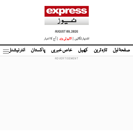
AUGUST 09, 2026
اشتہار لگائیں |
لائیو ٹی وی
| آج کا اخبار
صفحۂ اول
تازہ ترین
کھیل
خاص خبریں
پاکستان
انٹر نیشنل
ٹا