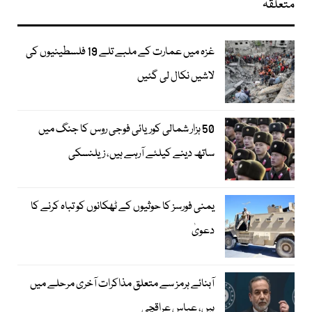
متعلقہ
غزہ میں عمارت کے ملبے تلے 19 فلسطینیوں کی
لاشیں نکال لی گئیں
50 ہزار شمالی کوریائی فوجی روس کا جنگ میں
ساتھ دینے کیلئے آرہے ہیں، زیلنسکی
یمنی فورسز کا حوثیوں کے ٹھکانوں کو تباہ کرنے کا
دعویٰ
آبنائے ہرمز سے متعلق مذاکرات آخری مرحلے میں
ہیں، عباس عراقچی